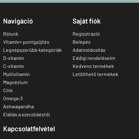
Navigáció
Saját fiók
Rólunk
Regisztráció
Vitamin+ pontgyűjtés
Belépés
Legnépszerűbb kategóriák
Adatmódosítás
D-vitamin
Eddigi rendeléseim
C-vitamin
Kedvenc termékek
Multivitamin
Letölthető termékek
Magnézium
Cink
Omega-3
Ashwagandha
Elállás a szerződéstől
Kapcsolatfelvétel