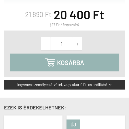
20 400 Ft
21 890 Ft
(27 Ft / kapszula)



KOSÁRBA
Ingyenes személyes átvétel, vagy akár 0 Ft-os szállítás!

EZEK IS ÉRDEKELHETNEK:
ÚJ