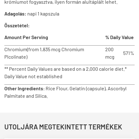
krómiumot fogyasztva, ilyen formán alultáplált lehet.
Adagolás:
napi 1 kapszula
Összetétel:
Amount Per Serving
% Daily Value
Chromium
(from 1,835 mcg Chromium
200
571%
Picolinate)
mcg
** Percent Daily Values are based on a 2,000 calorie diet.*
Daily Value not established
Other Ingredients
: Rice Flour, Gelatin (capsule), Ascorbyl
Palmitate and Silica.
UTOLJÁRA MEGTEKINTETT TERMÉKEK