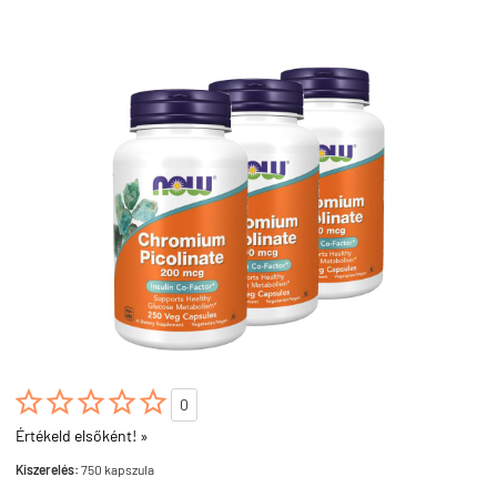





0
Értékeld elsőként! »
Kiszerelés:
750 kapszula