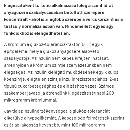
kiegészítőként történő alkalmazása főleg a szénhidrát
anyagcsere szabályozásában betöltött szerepére
koncentrált - ahol is a legfőbb szerepe a vércukorszint és a
testsúly normalizálásban van. Mindemellett egyes agyi
funkciókhoz is elengedhetetlen.
A krómium a glukóz-tolerancia-faktor (GTF) egyik
építőeleme, mely a glukóz anyagcsere alapvető
szabályozója. Az inzulin nem képes kifejteni hatását,
amennyiben a krómium szintje szervezetünkben nem
elégséges. Az inzulin kielégítő működésének egyik kulcs
koenzimje, elégtelen szintje inzulinrezisztenciához, 2-es
típusú cukorbetegséghez és elhízáshoz vezet. Számos
szakember javasolja étrendünk kiegészítését napi 200
mikrogramm krómiummal.
Javítja az inzulinérzékenységet, a glukóz-toleranciát
elkerülve a hypoglikémiát. A kapcsolódó felmérések szerint
az átlag lakosság kevesebb, mint 100 mikrogramm