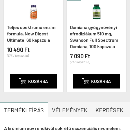
Teljes spektrumú enzim
Damiana gyógynövényi
formula, Now Digest
afrodiziákum 510 mg,
Ultimate, 60 kapszula
Swanson Full Spectrum
Damiana, 100 kapszula
10 490 Ft
7 090 Ft
(175 / kapszula)
(71 / kapszula)

KOSÁRBA

KOSÁRBA
TERMÉKLEÍRÁS
VÉLEMÉNYEK
KÉRDÉSEK
A krómium egy rendkívül sokrétű esszenciális nyomelem,