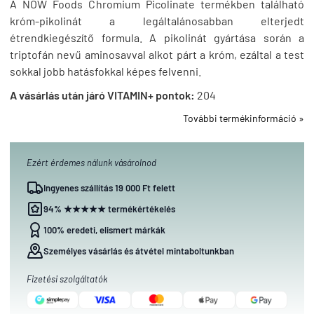
A NOW Foods Chromium Picolinate termékben található
króm-pikolinát a legáltalánosabban elterjedt
étrendkiegészítő formula. A pikolinát gyártása során a
triptofán nevű aminosavval alkot párt a króm, ezáltal a test
sokkal jobb hatásfokkal képes felvenni.
A vásárlás után járó VITAMIN+ pontok:
204
További termékinformáció »
Ezért érdemes nálunk vásárolnod
Ingyenes szállítás 19 000 Ft felett
94% ★★★★★ termékértékelés
100% eredeti, elismert márkák
Személyes vásárlás és átvétel mintaboltunkban
Fizetési szolgáltatók