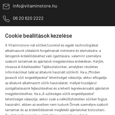
E
info@vitaminstore.hu
M
06 20 620 2222
1141 Budapest,
T
Szugló u. 83-85.
Cookie beállítások kezelése
H-P:
10:00-18:00
A Vitaminstore-nál sütiket (cookie) és egyéb technológiákat
Márkák
alkalmazunk oldalaink forgalmának mérésére és elemzésére, a
látogatók érdeklődéséhez való igazítására, valamint személyre
szabott tartalmak és ajánlatok megjelenítése érdekében. Kérjük,
olvassa el Adatkezelési Tájékoztatónkat, amelyben részletes
információkat talál az általunk használt sütikről. Ha a „Minden
Valuta választás
javasolt süti engedélyezése” lehetőséget választja, akkor elfogadja
az általunk alkalmazott sütik használatát, mellyel hozzájárul
szolgáltatásaink fejlesztéséhez és a lehető legrelevánsabb ajánlatok
megjelenítéséhez. Ha a „A szükséges sütik engedélyezése”
lehetőséget választja, akkor csak a nélkülözhetetlen sütiket fogjuk
használni, ebben az esetben nem tudunk Önnek személyre szabott
tartalmat és az érdeklődésének megfelelő ajánlatokat biztosítani.