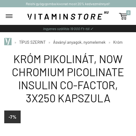
Reishi gyógygomba kivonat most 20% kedvezménnyel!
0

Ingyenes szállítás 19 000 Ft-tól ✓
»
TÍPUS SZERINT
»
Ásványi anyagok, nyomelemek
»
Króm
KRÓM PIKOLINÁT, NOW
CHROMIUM PICOLINATE
INSULIN CO-FACTOR,
3X250 KAPSZULA
-7%