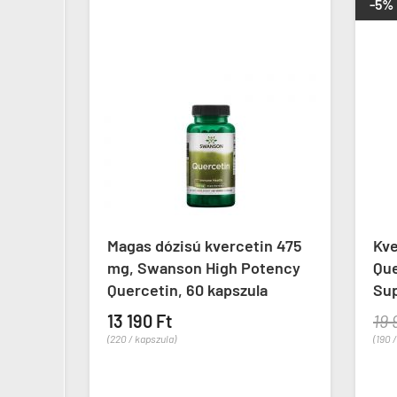
-5%
 Labs
Magas dózisú kvercetin 475
Kver
ar
mg, Swanson High Potency
Quer
Quercetin, 60 kapszula
Suppo
13 190 Ft
19 98
(220 / kapszula)
(190 / ta