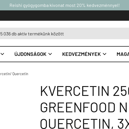
Reishi gyógygomba kivonat most 20% kedvezménnyel!
ÚJDONSÁGOK
KEDVEZMÉNYEK
MAGA



rcetin/ Quercetin
KVERCETIN 25
GREENFOOD N
QUERCETIN, 3