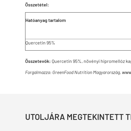
Összetétel:
Hatóanyag tartalom
Quercetin 95%
Összetevők:
Quercetin 95%, növényi hipromellóz kaps
Forgalmazza: GreenFood Nutrition Magyarország,
www.
UTOLJÁRA MEGTEKINTETT 