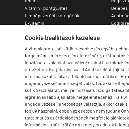
Rólunk
Regisztr
Vitamin+ pontgyűjtés
Belépés
Legnépszerűbb kategóriák
Adatmód
D-vitamin
Eddigi r
C-vitamin
Kedvenc
Cookie beállítások kezelése
Multivitamin
Letölthe
Magnézium
A Vitaminstore-nál sütiket (cookie) és egyéb techno
Cink
forgalmának mérésére és elemzésére, a látogatók 
Omega-3
igazítására, valamint személyre szabott tartalmak é
Ashwagandha
érdekében. Kérjük, olvassa el Adatkezelési Tájékoz
Elállás a szerződéstől
információkat talál az általunk használt sütikről. Ha 
engedélyezése” lehetőséget választja, akkor elfogad
sütik használatát, mellyel hozzájárul szolgáltatásain
legrelevánsabb ajánlatok megjelenítéséhez. Ha a „A
engedélyezése” lehetőséget választja, akkor csak a
fogjuk használni, ebben az esetben nem tudunk Ön
tartalmat és az érdeklődésének megfelelő ajánlatoka
információk a sütikről és a személyes adatok feldolg
Angéla Beregsurány településről