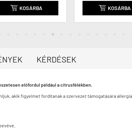
KOSÁRBA
KOSÁRBA


ÉNYEK
KÉRDÉSEK
szetesen előfordul például a citrusfélékben.
ljuk, akik figyelmet fordítanak a szervezet támogatására allergi
 bevéve.