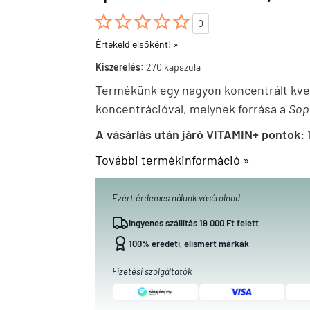





0
Értékeld elsőként! »
Kiszerelés:
270 kapszula
Termékünk egy nagyon koncentrált kver
koncentrációval, melynek forrása a
Sop
A vásárlás után járó VITAMIN+ pontok:
További termékinformáció »
Ezért érdemes nálunk vásárolnod
Ingyenes szállítás 19 000 Ft felett
100% eredeti, elismert márkák
Fizetési szolgáltatók