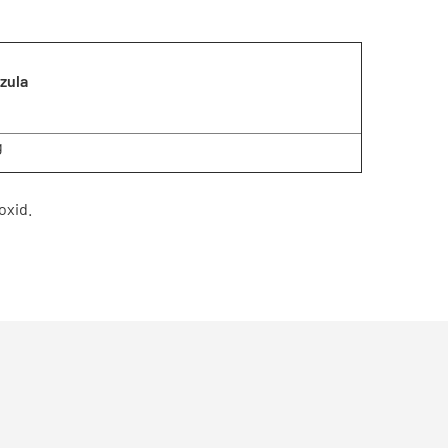
zula
g
oxid.