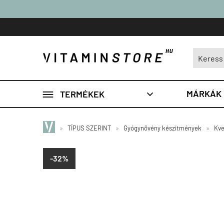

MÁRKÁK
TERMÉKEK

»
TÍPUS SZERINT
»
Gyógynövény készítmények
»
Kve
-32%