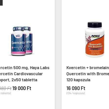
cetin 500 mg, Haya Labs
Kvercetin + bromelain,
cetin Cardiovascular
Quercetin with Bromela
rt, 2x50 tabletta
120 kapszula
0 Ft
19 000 Ft
16 090 Ft
bletta)
(134 / kapszula)