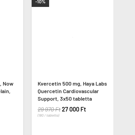
-10%
-29%
 Now
Kvercetin 500 mg, Haya Labs
Kver
in,
Quercetin Cardiovascular
Gree
Support, 3x50 tabletta
Quer
29 970 Ft
27 000 Ft
13 9
(180 / tabletta)
(55 / ka