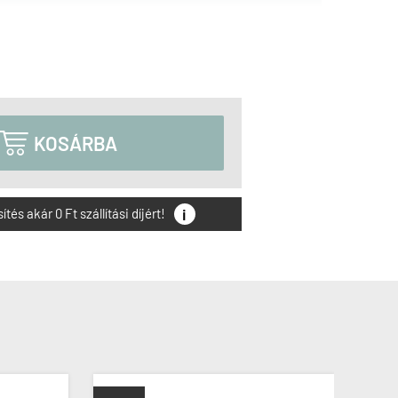

KOSÁRBA
i
és akár 0 Ft szállítási díjért!