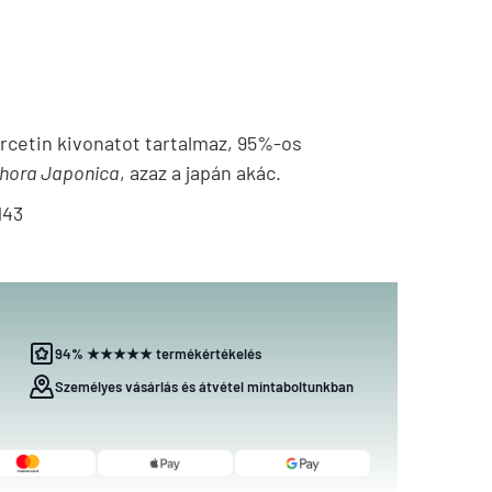
cetin kivonatot tartalmaz, 95%-os
hora Japonica
, azaz a japán akác.
143
94% ★★★★★ termékértékelés
Személyes vásárlás és átvétel mintaboltunkban