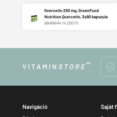
Kvercetin 250 mg, GreenFood
Nutrition Quercetin, 3x90 kapszula
20 970 Ft
14 250 Ft

Navigáció
Saját 