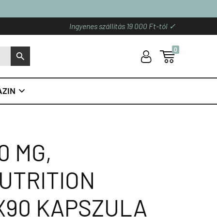
Ingyenes szállítás 19 000 Ft-tól ✓
0
U

S
ZIN

0 MG,
UTRITION
X90 KAPSZULA