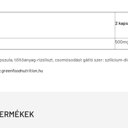
2 kaps
500m
zula, töltőanyag-rizsliszt, csomósodást gátló szer: szilícium-di
greenfoodnutrition.hu
TERMÉKEK