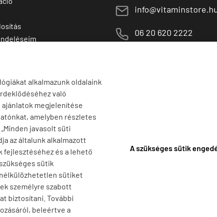
áció
E
info@vitaminstore.h
osítás
M
06 20 620 2222
endeléseim
 termékek
1141 Budapest,
T
Szugló u. 83-85.
tő termékek
H-P:
10:00-18:00
lógiákat alkalmazunk oldalaink
érdeklődéséhez való
s ajánlatok megjelenítése
tatónkat, amelyben részletes
a „Minden javasolt süti
ja az általunk alkalmazott
A szükséges sütik enged
k fejlesztéséhez és a lehető
 szükséges sütik
 nélkülözhetetlen sütiket
nek személyre szabott
t biztosítani. További
ozásáról, beleértve a