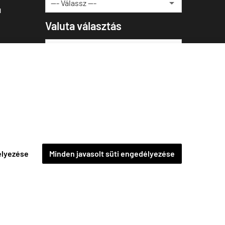
u
Valuta választás
élyezése
Minden javasolt süti engedélyezése