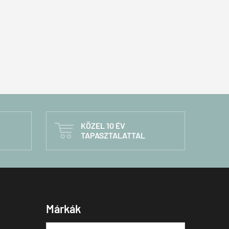
KÖZEL 10 ÉV

TAPASZTALATTAL
Márkák