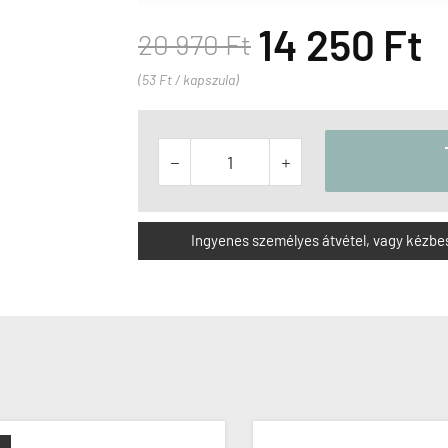
14 250 Ft
20 970 Ft
(53 Ft / kapszula)


Ingyenes személyes átvétel, vagy kézbesít