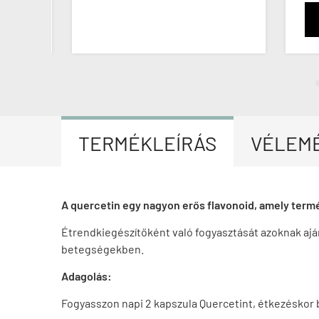
TERMÉKLEÍRÁS
VÉLEM
A quercetin egy nagyon erős flavonoid, amely termé
Étrendkiegészítőként való fogyasztását azoknak aján
betegségekben.
Adagolás:
Fogyasszon napi 2 kapszula Quercetint, étkezéskor