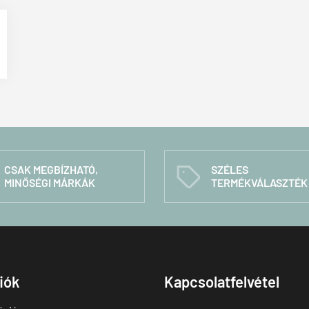
CSAK MEGBÍZHATÓ,
SZÉLES
C
MINŐSÉGI MÁRKÁK
TERMÉKVÁLASZTÉK
fiók
Kapcsolatfelvétel