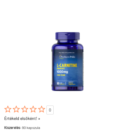





0
Értékeld elsőként! »
Kiszerelés:
90 kapszula