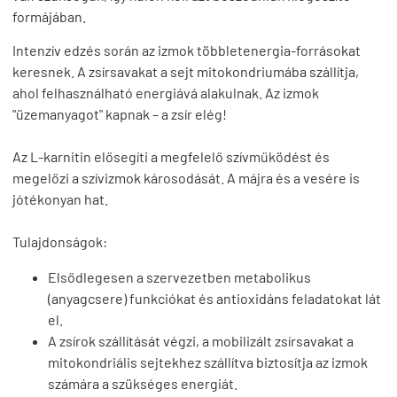
formájában.
Intenzív edzés során az izmok többletenergia-forrásokat
keresnek. A zsírsavakat a sejt mitokondriumába szállítja,
ahol felhasználható energiává alakulnak. Az izmok
"üzemanyagot" kapnak – a zsír elég!
Az L-karnitin elősegíti a megfelelő szívműködést és
megelőzi a szívizmok károsodását. A májra és a vesére is
jótékonyan hat.
Tulajdonságok:
Elsődlegesen a szervezetben metabolikus
(anyagcsere) funkciókat és antioxidáns feladatokat lát
el.
A zsírok szállítását végzi, a mobilizált zsírsavakat a
mitokondriális sejtekhez szállítva biztosítja az izmok
számára a szükséges energiát.