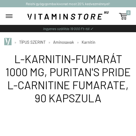
Reishi gyógygomba kivonat most 20% kedvezménnyel!
0

Ingyenes szállítás 19 000 Ft-tól ✓
»
TÍPUS SZERINT
»
Aminosavak
»
Karnitin
L-KARNITIN-FUMARÁT
1000 MG, PURITAN'S PRIDE
L-CARNITINE FUMARATE,
90 KAPSZULA