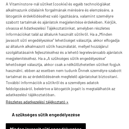
A Vitaminstore-nál sütiket (cookie) és egyéb technológiákat
Márkák
alkalmazunk oldalaink forgalmának mérésére és elemzésére, a
látogatók érdeklődéséhez való igazítására, valamint személyre
szabott tartalmak és ajánlatok megjelenítése érdekében. Kérjük,
olvassa el Adatkezelési Tájékoztatónkat, amelyben részletes
információkat talál az általunk használt sütikről. Ha a „Minden
Valuta választás
javasolt süti engedélyezése” lehetőséget választja, akkor elfogadja
az általunk alkalmazott sütik használatát, mellyel hozzájárul
szolgáltatásaink fejlesztéséhez és a lehető legrelevánsabb ajánlatok
megjelenítéséhez. Ha a „A szükséges sütik engedélyezése”
lehetőséget választja, akkor csak a nélkülözhetetlen sütiket fogjuk
használni, ebben az esetben nem tudunk Önnek személyre szabott
tartalmat és az érdeklődésének megfelelő ajánlatokat biztosítani.
További információk a sütikről és a személyes adatok
feldolgozásáról, beleértve a látogatók jogait is megtalálhatók az
adatkezelési tájékoztatóban.
Részletes adatkezelési tájékoztató »
vitaminstore.hu -
Vitaminstore / Gymstore Hungary
-
ÁSZF
-
Adatkezelési
tájékoztató
A szükséges sütik engedélyezése
×
Szabó BALATONBERÉNY településről
S
Minden javasolt süti engedélyezése