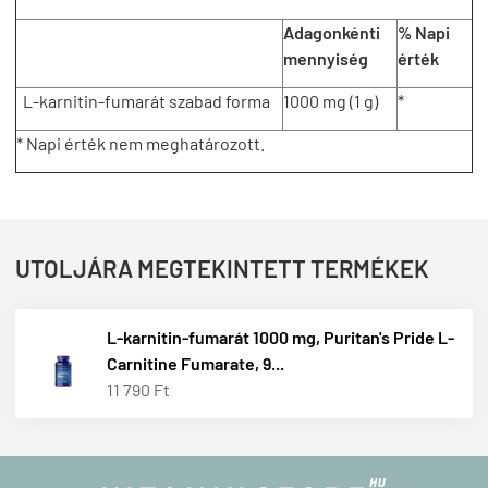
Adagonkénti
% Napi
mennyiség
érték
L-karnitin-fumarát szabad forma
1000 mg (1 g)
*
* Napi érték nem meghatározott.
UTOLJÁRA MEGTEKINTETT TERMÉKEK
L-karnitin-fumarát 1000 mg, Puritan's Pride L-
Carnitine Fumarate, 9...
11 790 Ft