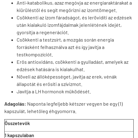
Anti-katabolikus, azaz megóvja az energiaraktárakat a
kiürüléstől és segít megőrizni az izomtömeget.
Csökkenti az izom fáradságot, és lerövidíti az edzések
után kialakuló izomfájdalmak jelenlétének idejét,
gyorsítja a regenerációt.
Csökkenti a testzsírt, a mozgás során energia
forrásként felhasználva azt és így javítja a
testkompozíciót.
Erős antioxidáns, csökkenti a gyulladást, amelyek az
edzések hatására is kialakulhat.
Növeli az állóképességet, javítja az erek, vénák
állapotát és erősíti a szívizmot.
Javítja a LH hormonok működését.
Adagolás:
Naponta legfeljebb kétszer vegyen be egy (1)
kapszulát, lehetőleg éhgyomorra.
Összetevők
1 kapszulában