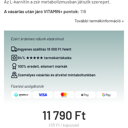
Az L-karnitin a zsír metabolizmusban játszik szerepet.
A vásárlás után járó VITAMIN+ pontok:
118
További termékinformáció »
Ezért érdemes nálunk vásárolnod
Ingyenes szállítás 19 000 Ft felett
94% ★★★★★ termékértékelés
100% eredeti, elismert márkák
Személyes vásárlás és átvétel mintaboltunkban
Fizetési szolgáltatók
11 790 Ft
(131 Ft / kapszula)