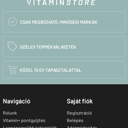

CSAK MEGBÍZHATÓ, MINŐSÉGI MÁRKÁK
C
SZÉLES TERMÉKVÁLASZTÉK

KÖZEL 10 ÉV TAPASZTALATTAL
Navigáció
Saját fiók
Rólunk
Regisztráció
Vitamin+ pontgyűjtés
Belépés
Legnépszerűbb kategóriák
Adatmódosítás