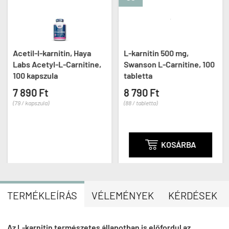
Acetil-l-karnitin, Haya
L-karnitin 500 mg,
Labs Acetyl-L-Carnitine,
Swanson L-Carnitine, 100
100 kapszula
tabletta
7 890 Ft
8 790 Ft
(79 / kapszula)
(88 / tabletta)

KOSÁRBA
TERMÉKLEÍRÁS
VÉLEMÉNYEK
KÉRDÉSEK
Az L-karnitin természetes állapotban is előfordul az