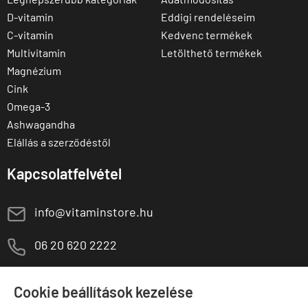
D-vitamin
Eddigi rendeléseim
C-vitamin
Kedvenc termékek
Multivitamin
Letölthető termékek
Magnézium
Cink
Omega-3
Ashwagandha
Elállás a szerződéstől
Kapcsolatfelvétel
E
info@vitaminstore.hu
M
06 20 620 2222
1141 Budapest,
T
Szugló u. 83-85.
Cookie beállítások kezelése
H-P:
10:00-18:00