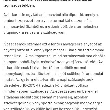
izomszövetekben.
Az L-karnitin egy két aminosavból álló dipeptid, amely az
emberi szervezetben a vese termel két esszenciális
aminosavból (lizinből és metioninból), de a termeléshez
vitaminokra és vasra is szükség van.
A csecsemők számára ezt a fontos anyagcsere anyagot az
anyatej biztosítja, amely igen magas L-karnitin tartalommal
rendelkezik. A mai tápszerek mind tartalmaznak már ebből a
komponensből, így is „másolva” az anyatej összetételét. Az
L-karnitin csak 14 éves kortól termelődik normál
mennyiségben, és idős korban ismét csökkenő tendenciát
mutat. Az így termelt L-karnitin a napi szükségletnek
töredékét (10-20%-t) fedezi, a különbözet pótlása
mindenképpen szükséges. Az egészséges embereknél
általában előállítódik a kívánt mennyiség, azonban
szívbetegeknek, vagy sportolóknak nagyobb mennyiségre
van szükségük, így külön kell azt beszedniük kiegészítő