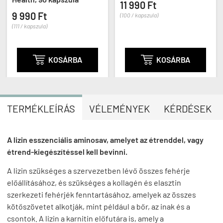
11 990 Ft
9 990 Ft
(100 / kapszula)
(111 / kapszula)

KOSÁRBA

KOSÁRBA
TERMÉKLEÍRÁS
VÉLEMÉNYEK
KÉRDÉSEK
A lizin esszenciális aminosav, amelyet az étrenddel, vagy
étrend-kiegészítéssel kell bevinni.
A lizin szükséges a szervezetben lévő összes fehérje
előállításához, és szükséges a kollagén és elasztin
szerkezeti fehérjék fenntartásához, amelyek az összes
kötőszövetet alkotják, mint például a bőr, az inak és a
csontok. A lizin a karnitin előfutára is, amely a