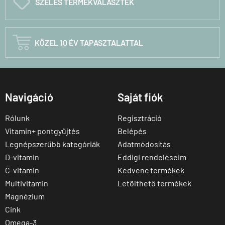
C
SZÉLES TERMÉKVÁLASZTÉK

KÖZEL 10 ÉV TAPASZTALATTAL
Navigáció
Saját fiók
Rólunk
Regisztráció
Vitamin+ pontgyűjtés
Belépés
Legnépszerűbb kategóriák
Adatmódosítás
D-vitamin
Eddigi rendeléseim
C-vitamin
Kedvenc termékek
Multivitamin
Letölthető termékek
Magnézium
Cink
Omega-3