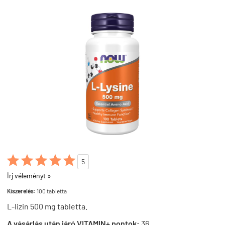





5
Írj véleményt »
Kiszerelés:
100 tabletta
L-lizin 500 mg tabletta.
A vásárlás után járó VITAMIN+ pontok:
36