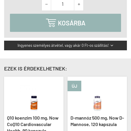



KOSÁRBA
Ingyenes személyes átvétel, vagy akár 0 Ft-os szállítás!

EZEK IS ÉRDEKELHETNEK:
ÚJ
Q10 koenzim 100 mg, Now
D-mannóz 500 mg, Now D-
CoQ10 Cardiovascular
Mannose, 120 kapszula
Health, 90 kapszula