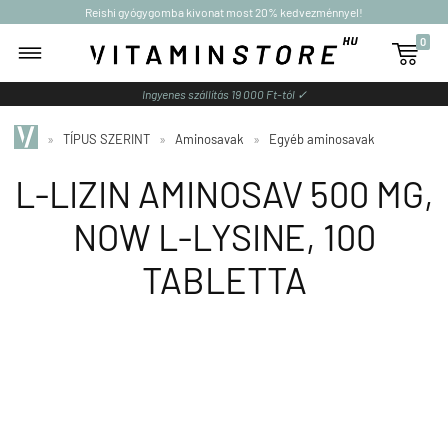
Reishi gyógygomba kivonat most 20% kedvezménnyel!
0

Ingyenes szállítás 19 000 Ft-tól ✓
»
TÍPUS SZERINT
»
Aminosavak
»
Egyéb aminosavak
L-LIZIN AMINOSAV 500 MG,
NOW L-LYSINE, 100
TABLETTA