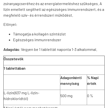
zsíranyagcseréhez és az energiatermeléshez szükséges. A
lizin emellett segítheti az egészséges immunrendszert, és a
megfelelő szív- és érrendszeri működést.
Előnyei:
Támogatja a kollagén szintézist
Egészséges immunrendszer
Adagolás
: Vegyen be 1 tablettát naponta 1-3 alkalommal.
Összetevők
1 tablettában
Adagonkénti
% Napi
mennyiség
érték
L-lizin(637 mg L-lizin-
500 mg
0 %
hidrokloridtól)
* Napi érték nem meghatározott.