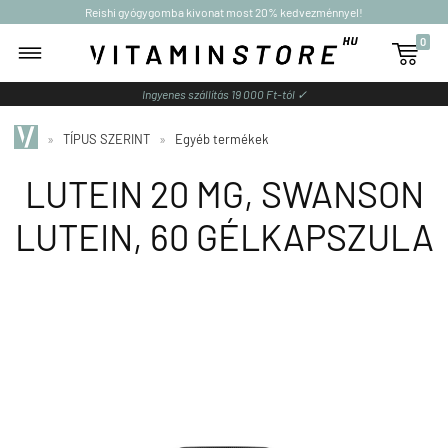
Reishi gyógygomba kivonat most 20% kedvezménnyel!
0

Ingyenes szállítás 19 000 Ft-tól ✓
»
TÍPUS SZERINT
»
Egyéb termékek
LUTEIN 20 MG, SWANSON
LUTEIN, 60 GÉLKAPSZULA