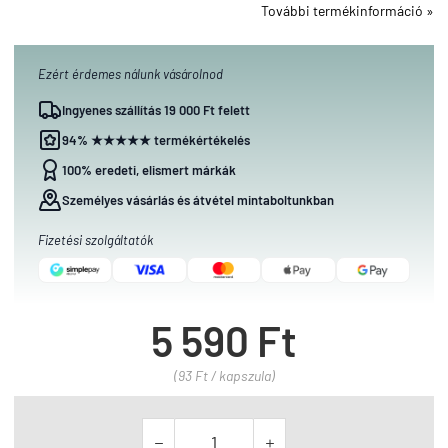
További termékinformáció »
Ezért érdemes nálunk vásárolnod
Ingyenes szállítás 19 000 Ft felett
94% ★★★★★ termékértékelés
100% eredeti, elismert márkák
Személyes vásárlás és átvétel mintaboltunkban
Fizetési szolgáltatók
5 590 Ft
(93 Ft / kapszula)

