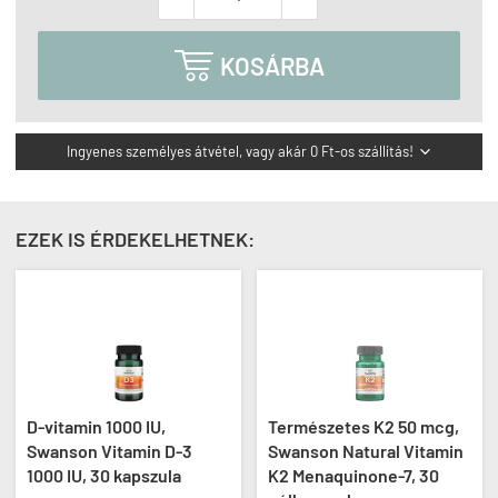

KOSÁRBA
Ingyenes személyes átvétel, vagy akár 0 Ft-os szállítás!

EZEK IS ÉRDEKELHETNEK:
D-vitamin 1000 IU,
Természetes K2 50 mcg,
Swanson Vitamin D-3
Swanson Natural Vitamin
1000 IU, 30 kapszula
K2 Menaquinone-7, 30