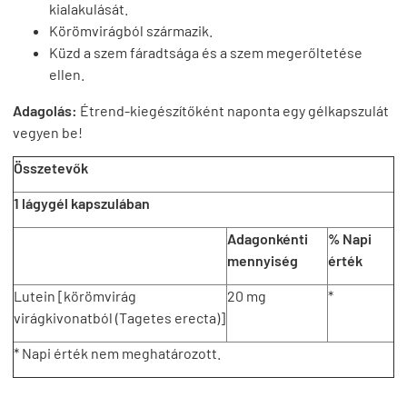
kialakulását.
Körömvirágból származik.
Küzd a szem fáradtsága és a szem megerőltetése
ellen.
Adagolás:
Étrend-kiegészítőként naponta egy gélkapszulát
vegyen be!
Összetevők
1 lágygél kapszulában
Adagonkénti
% Napi
mennyiség
érték
Lutein [körömvirág
20 mg
*
virágkivonatból (Tagetes erecta)]
* Napi érték nem meghatározott.