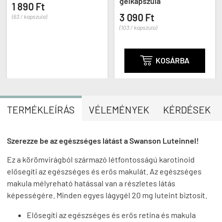
gélkapszula
1 890 Ft
3 090 Ft
(63 / kapszula)
(103 / kapszula)

KOSÁRBA
TERMÉKLEÍRÁS
VÉLEMÉNYEK
KÉRDÉSEK
Szerezze be az egészséges látást a Swanson Luteinnel!
Ez a körömvirágból származó létfontosságú karotinoid
elősegíti az egészséges és erős makulát. Az egészséges
makula mélyreható hatással van a részletes látás
képességére. Minden egyes lágygél 20 mg luteint biztosít.
Elősegíti az egészséges és erős retina és makula