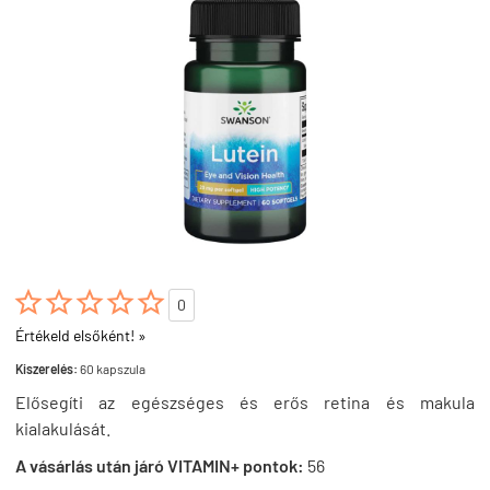





0
Értékeld elsőként! »
Kiszerelés:
60 kapszula
Elősegíti az egészséges és erős retina és makula
kialakulását.
A vásárlás után járó VITAMIN+ pontok:
56