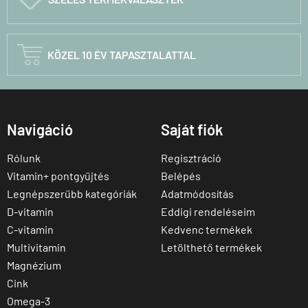

KÖZEL 10 ÉV TAPASZTALATTAL
Navigáció
Saját fiók
Rólunk
Regisztráció
Vitamin+ pontgyűjtés
Belépés
Legnépszerűbb kategóriák
Adatmódosítás
D-vitamin
Eddigi rendeléseim
C-vitamin
Kedvenc termékek
Multivitamin
Letölthető termékek
Magnézium
Cink
Omega-3