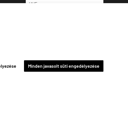
élyezése
Minden javasolt süti engedélyezése