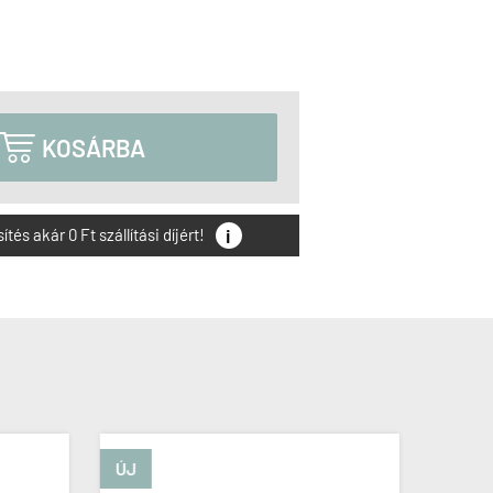

KOSÁRBA
i
és akár 0 Ft szállítási díjért!
ÚJ