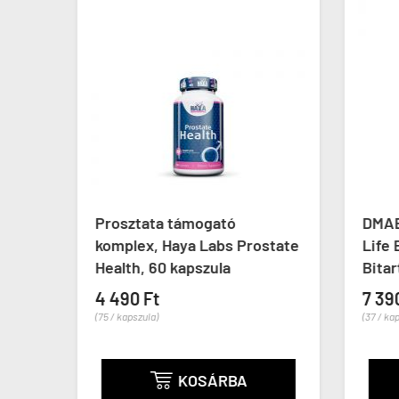
Prosztata támogató
DMAE
ack
komplex, Haya Labs Prostate
Life
Health, 60 kapszula
Bitar
4 490 Ft
7 39
(75 / kapszula)
(37 / ka
KOSÁRBA
