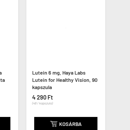
a
Lutein 6 mg, Haya Labs
Extr
tta
Lutein for Healthy Vision, 90
mg, 
kapszula
Stre
gélk
4 290 Ft


(48 / kapszula)
4 99
(83 / ka
KOSÁRBA
