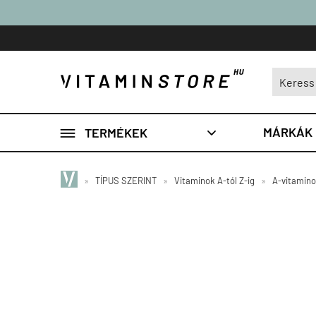

MÁRKÁK
TERMÉKEK

»
TÍPUS SZERINT
»
Vitaminok A-tól Z-ig
»
A-vitamin