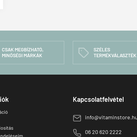
CSAK MEGBÍZHATÓ,
SZÉLES
C
MINŐSÉGI MÁRKÁK
TERMÉKVÁLASZTÉK
fiók
Kapcsolatfelvétel
áció
E
info@vitaminstore.h
osítás
M
06 20 620 2222
endeléseim