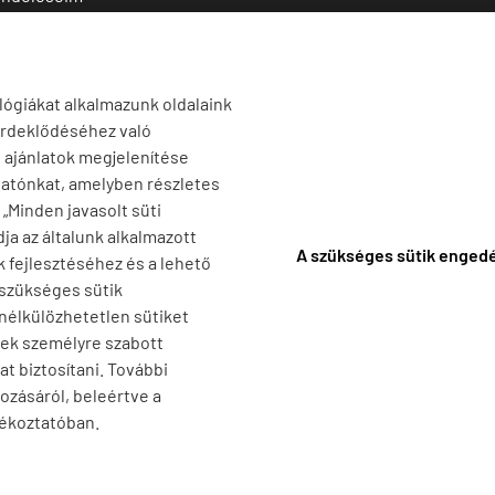
 termékek
1141 Budapest,
T
Szugló u. 83-85.
tő termékek
H-P:
10:00-18:00
lógiákat alkalmazunk oldalaink
érdeklődéséhez való
s ajánlatok megjelenítése
tatónkat, amelyben részletes
a „Minden javasolt süti
ja az általunk alkalmazott
A szükséges sütik enged
k fejlesztéséhez és a lehető
 szükséges sütik
 nélkülözhetetlen sütiket
nek személyre szabott
t biztosítani. További
ozásáról, beleértve a
jékoztatóban.
F
-
Adatkezelési tájékoztató