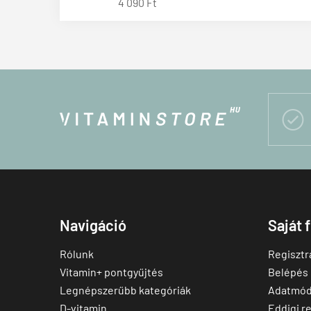
4 090 Ft

Navigáció
Saját 
Rólunk
Regisztr
Vitamin+ pontgyűjtés
Belépés
Legnépszerűbb kategóriák
Adatmód
D-vitamin
Eddigi r