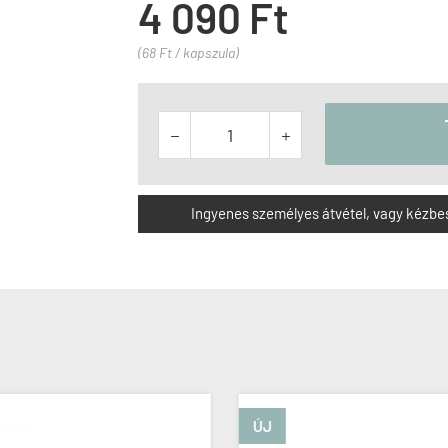
4 090 Ft
(68 Ft / kapszula)


Ingyenes személyes átvétel, vagy kézbesít
ÚJ