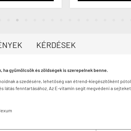
ÉNYEK
KÉRDÉSEK
k, ha gyümölcsök és zöldségek is szerepelnek benne.
oidnak a szedésére, lehetőség van étrend-kiegészítőként pótol
 látás fenntartásához. Az E-vitamin segít megvédeni a sejteket 
plexum