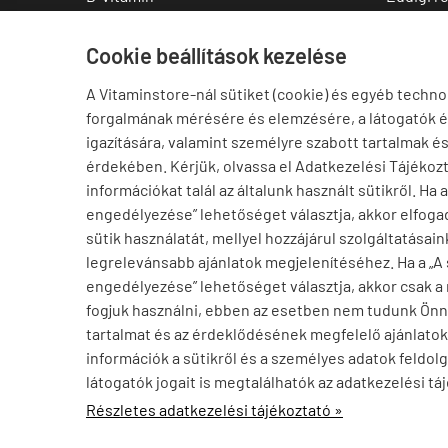
C-vitamin
Kedvenc
Multivitamin
Letölthe
Cookie beállítások kezelése
Magnézium
A Vitaminstore-nál sütiket (cookie) és egyéb techno
Cink
forgalmának mérésére és elemzésére, a látogatók 
Omega-3
igazítására, valamint személyre szabott tartalmak é
Ashwagandha
érdekében. Kérjük, olvassa el Adatkezelési Tájékoz
Elállás a szerződéstől
információkat talál az általunk használt sütikről. Ha 
engedélyezése” lehetőséget választja, akkor elfogad
sütik használatát, mellyel hozzájárul szolgáltatásain
legrelevánsabb ajánlatok megjelenítéséhez. Ha a „A
engedélyezése” lehetőséget választja, akkor csak a
fogjuk használni, ebben az esetben nem tudunk Ön
tartalmat és az érdeklődésének megfelelő ajánlatoka
információk a sütikről és a személyes adatok feldolg
Attila FÓT településről
A
látogatók jogait is megtalálhatók az adatkezelési tá
Vásárolt a webáruházban
vitaminstore.hu -
Vitaminstore / Gymstore Hungary
-
ÁSZ
9 órával ezelőtt
StartÜzlet által hitelesítve

Részletes adatkezelési tájékoztató »