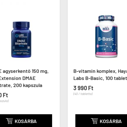
 agyserkentő 150 mg,
B-vitamin komplex, Hay
 Extension DMAE
Labs B-Basic, 100 table
trate, 200 kapszula
3 990 Ft
0 Ft
(40 / tabletta)
pszula)
KOSÁRBA
KOSÁRBA

