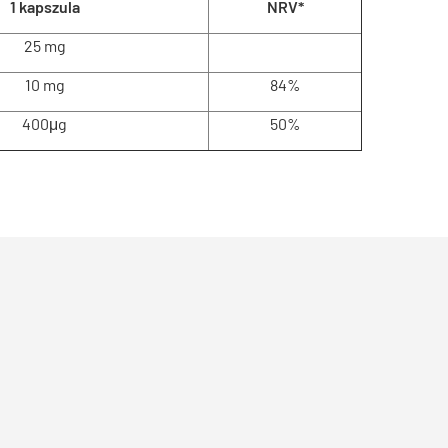
1 kapszula
NRV*
25 mg
10 mg
84%
400μg
50%