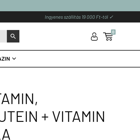
Ingyenes szállítás 19 000 Ft-tól ✓
0
U

S
ZIN

TAMIN,
TEIN + VITAMIN
LA