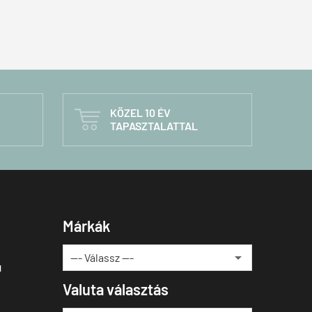
KÖZEL 10 ÉV

TAPASZTALATTAL
Márkák
u
Valuta választás