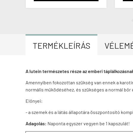
TERMÉKLEÍRÁS
VÉLEM
A lutein természetes része az emberi táplálkozásna
Amennyiben fokozottan szükség van ennek a karotin
normális működéséhez, és szükséges a normál bőr és
Előnyei:
- a szemek és a látás állapotára összpontosító kom
Adagolás:
Naponta egyszer vegyen be 1 kapszulát!