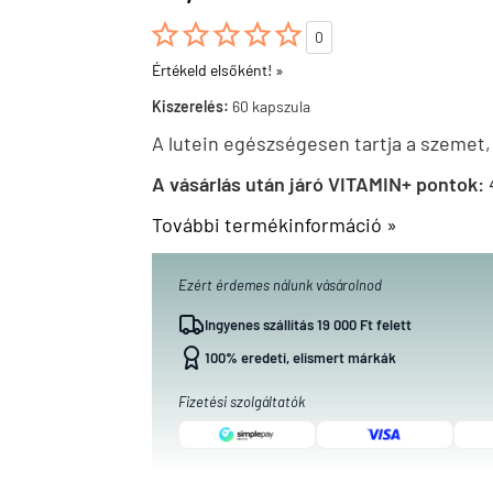





0
Értékeld elsőként! »
Kiszerelés:
60 kapszula
A lutein egészségesen tartja a szemet,
A vásárlás után járó VITAMIN+ pontok:
További termékinformáció »
Ezért érdemes nálunk vásárolnod
Ingyenes szállítás 19 000 Ft felett
100% eredeti, elismert márkák
Fizetési szolgáltatók