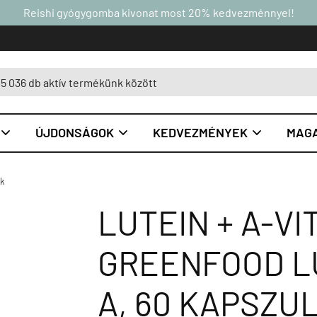
Reishi gyógygomba kivonat most 20% kedvezménnyel!
ÚJDONSÁGOK
KEDVEZMÉNYEK
MAGA



ok
LUTEIN + A-VI
GREENFOOD LU
A, 60 KAPSZU