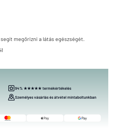
 segít megőrizni a látás egészségét.
41
94% ★★★★★ termékértékelés
Személyes vásárlás és átvétel mintaboltunkban