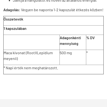
Javítja a hangulatot és növeli az általános energiát
Adagolás:
Vegyen be naponta 1-2 kapszulát étkezés közben!
Összetevők
1 kapszulában
Adagonkénti
% DV
mennyiség
Maca kivonat (RootXLepidium
500 mg
*
meyenii)
* Napi érték nem meghatározott.