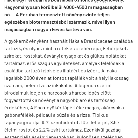
Hagyományosan körülbelül 4000-4500 m magasságban
nő.... A Peruban termesztett növény szinte teljes
egészében biotermesztésből származik, mivel ilyen
magasságban nagyon kevés kártevő van.
A gyökérnövényként használt Maka a Brassicaceae családba
tartozik, és olyan, mint a retek és a fehérrépa. Fehérjéket,
zsírokat, rostokat, ásványi anyagokat és glükozinolátokat
tartalmaz, erős szagú vegyületeket, amelyek felelősek a
családba tartozó fajok éles illatáért és ízéért. A maka
legalább 2000 éven át fontos táplálék volt a helyi lakosság
számára, beleértve az inkákat is. A legenda szerint
birodalmuk idején a harcosok a harcba lépés előtt
fogyasztották a növényt a nagyobb erő és tartósság
érdekében. A Maca-gyökér tápértéke magas, akárcsak a
gabonaféléké, például a búzáé és a rizsé. Tipikus
tápanyagprofilja 60% szénhidrátot, 10% fehérjét, 8,5%
élelmi rostot és 2,2% zsírt tartalmaz. Ezenkívül gazdag
esszenciális ásványi anyagokban, különösen szelénben,