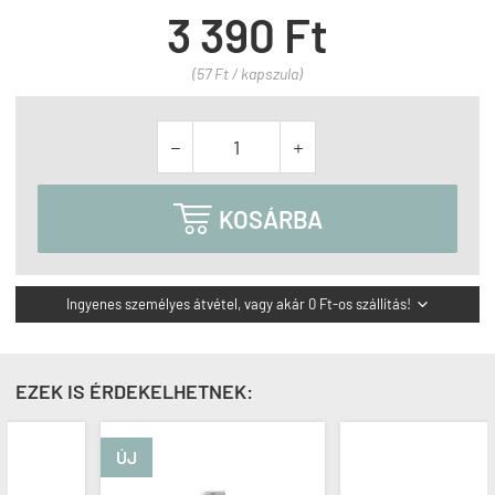
3 390 Ft
(57 Ft / kapszula)



KOSÁRBA
Ingyenes személyes átvétel, vagy akár 0 Ft-os szállítás!

EZEK IS ÉRDEKELHETNEK:
ÚJ