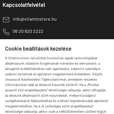
Kapcsolatfelvétel
E
info@vitaminstore.hu
M
06 20 620 2222
1141 Budapest,
T
Szugló u. 83-85.
Cookie beállítások kezelése
H-P:
10:00-18:00
A Vitaminstore-nál sütiket (cookie) és egyéb technológiákat
Márkák
alkalmazunk oldalaink forgalmának mérésére és elemzésére, a
látogatók érdeklődéséhez való igazítására, valamint személyre
szabott tartalmak és ajánlatok megjelenítése érdekében. Kérjük,
olvassa el Adatkezelési Tájékoztatónkat, amelyben részletes
információkat talál az általunk használt sütikről. Ha a „Minden
Valuta választás
javasolt süti engedélyezése” lehetőséget választja, akkor elfogadja
az általunk alkalmazott sütik használatát, mellyel hozzájárul
szolgáltatásaink fejlesztéséhez és a lehető legrelevánsabb ajánlatok
megjelenítéséhez. Ha a „A szükséges sütik engedélyezése”
lehetőséget választja, akkor csak a nélkülözhetetlen sütiket fogjuk