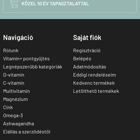

KÖZEL 10 ÉV TAPASZTALATTAL
Navigáció
Saját fiók
Rólunk
Regisztráció
Vitamin+ pontgyűjtés
Belépés
Legnépszerűbb kategóriák
Adatmódosítás
D-vitamin
Eddigi rendeléseim
C-vitamin
Kedvenc termékek
Multivitamin
Letölthető termékek
Magnézium
Cink
Omega-3
Ashwagandha
Elállás a szerződéstől