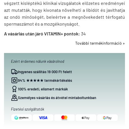
végzett kisléptékű klinikai vizsgálatok előzetes eredményei
azt mutatták, hogy kivonata növelheti a libidót és javíthatja
az ondó minőségét, beleértve a megnövekedett térfogatú
spermaszámot és a mozgékonyságot.
A vásárlás után járó VITAMIN+ pontok:
34
További termékinformáció »
Ezért érdemes nálunk vásárolnod
Ingyenes szállítás 19 000 Ft felett
94% ★★★★★ termékértékelés
100% eredeti, elismert márkák
Személyes vásárlás és átvétel mintaboltunkban
Fizetési szolgáltatók