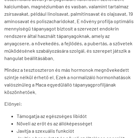
kalciumban, magnéziumban és vasban, valamint tartalmaz
zsírsavakat, például linolsavat, palmitinsavat és olajsavat, 19
aminosavat és poliszacharidokat. E növény profilja optimális
mennyiségű tápanyagot biztosít a szervezet endokrin
rendszere által használt tápanyagoknak, amely az
anyagcsere, a növekedés, a fejlődés, a pubertás, a szövetek
működésének szabályozására szolgál, és szerepet játszik a
hangulat beállításában.
Mindez a tesztoszteron és más hormonok megnövekedett
szintje nélkül érhető el. Ezek a normalizáló hormonhatások
valószínűleg a Maca egyedülálló tápanyagprofiljának
köszönhetőek.
Előnyei:
Támogatja az egészséges libidót
Növeli az erőt és az állóképességet
Javítja a szexuális funkciót