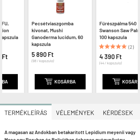
Pecsétviaszgomba
Fűrészpálma 540 mg,
kivonat, Mushi
Swanson Saw Palmetto,
Ganoderma lucidum, 60
100 kapszula
kapszula





(2)
5 890 Ft
4 390 Ft
(98 / kapszula)
(44 / kapszula)

KOSÁRBA

KOSÁRBA
TERMÉKLEÍRÁS
VÉLEMÉNYEK
KÉRDÉSEK
A magasan az Andokban betakarított Lepidium meyenii vagy
Maca egy Peruban és Bolíviában őshonos gyógynövény.