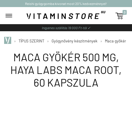
Reishi gyógygomba kivonat most 20% kedvezménnyel!
0

Ingyenes szállítás 19 000 Ft-tól ✓
»
TÍPUS SZERINT
»
Gyógynövény készítmények
»
Maca gyökér
MACA GYÖKÉR 500 MG,
HAYA LABS MACA ROOT,
60 KAPSZULA