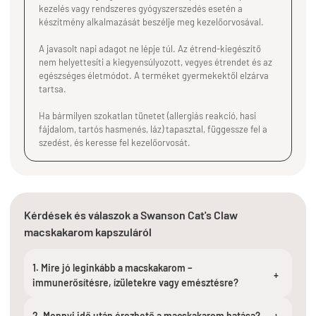
kezelés vagy rendszeres gyógyszerszedés esetén a
készítmény alkalmazását beszélje meg kezelőorvosával.
A javasolt napi adagot ne lépje túl. Az étrend-kiegészítő
nem helyettesíti a kiegyensúlyozott, vegyes étrendet és az
egészséges életmódot. A terméket gyermekektől elzárva
tartsa.
Ha bármilyen szokatlan tünetet (allergiás reakció, hasi
fájdalom, tartós hasmenés, láz) tapasztal, függessze fel a
szedést, és keresse fel kezelőorvosát.
Kérdések és válaszok a Swanson Cat's Claw
macskakarom kapszuláról
1. Mire jó leginkább a macskakarom –
+
immunerősítésre, ízületekre vagy emésztésre?
2. Mennyi idő után érezhető a macskakarom hatása?
+