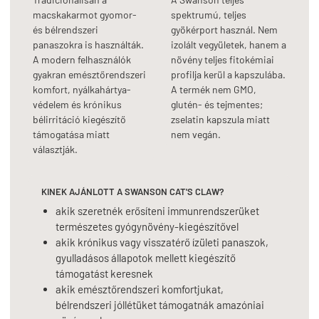
macskakarmot gyomor-
spektrumú, teljes
és bélrendszeri
gyökérport használ. Nem
panaszokra is használták.
izolált vegyületek, hanem a
A modern felhasználók
növény teljes fitokémiai
gyakran emésztőrendszeri
profilja kerül a kapszulába.
komfort, nyálkahártya-
A termék nem GMO,
védelem és krónikus
glutén- és tejmentes;
bélirritáció kiegészítő
zselatin kapszula miatt
támogatása miatt
nem vegán.
választják.
KINEK AJÁNLOTT A SWANSON CAT'S CLAW?
akik szeretnék erősíteni immunrendszerüket
természetes gyógynövény-kiegészítővel
akik krónikus vagy visszatérő ízületi panaszok,
gyulladásos állapotok mellett kiegészítő
támogatást keresnek
akik emésztőrendszeri komfortjukat,
bélrendszeri jóllétüket támogatnák amazóniai