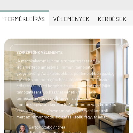
TERMÉKLEÍRÁS
VÉLEMÉNYEK
KÉRDÉSEK
SZAKÉRTŐNK VÉLEMÉNYE
„A macskakarom (Uncaria tomentosa) az egyik
legismertebb amazóniai immun-támogató
gyógynövény. Az alkaloidokban, polifenolokban gazdag
gyökérkivonatot régóta használják immunrendszer-
erősítésre, ízületi komfort és emésztőrendszeri jóllét
támogatására. Jó hasznát vehetik azok, akik
természetes, hosszabb távon is szedhető
immunkiegészítőt keresnek. Autoimmun vagy krónikus
betegség esetén viszont mindig kell orvosi kontroll,
mert az immunmoduláló hatás kétélű fegyver lehet.”
Bartók-Szabó Andrea
dietetikus, életmód-tanácsadó