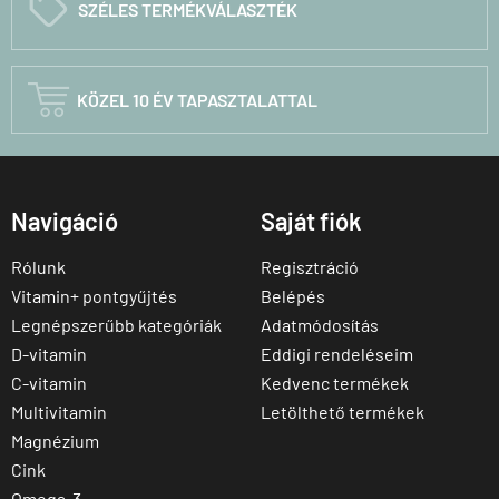
C
SZÉLES TERMÉKVÁLASZTÉK

KÖZEL 10 ÉV TAPASZTALATTAL
Navigáció
Saját fiók
Rólunk
Regisztráció
Vitamin+ pontgyűjtés
Belépés
Legnépszerűbb kategóriák
Adatmódosítás
D-vitamin
Eddigi rendeléseim
C-vitamin
Kedvenc termékek
Multivitamin
Letölthető termékek
Magnézium
Cink
Omega-3