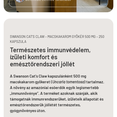
SWANSON CAT'S CLAW – MACSKAKAROM GYÖKÉR 500 MG – 250
KAPSZULA
Természetes immunvédelem,
ízületi komfort és
emésztőrendszeri jóllét
A Swanson Cat's Claw kapszulánként 500 mg
macskakarom gyökeret (
Uncaria tomentosa
) tartalmaz.
A növény az amazóniai esőerdők egyik legismertebb
„immunnövénye”. A terméket azoknak szánják, akik
támogatnák immunrendszerüket, ízületeik állapotát és
emésztőrendszerük jóllétét természetes,
gyógynövényes úton.