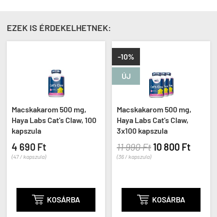
EZEK IS ÉRDEKELHETNEK:
-10%
-
ÚJ
Ú
Macskakarom 500 mg,
Macskakarom 500 mg,
Ma
Haya Labs Cat's Claw, 100
Haya Labs Cat's Claw,
Ha
kapszula
3x100 kapszula
2x
4 690 Ft
11 990 Ft
10 800 Ft
8 
47 / kapszula)
(36 / kapszula)
(38 

KOSÁRBA

KOSÁRBA