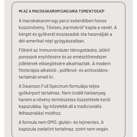
MI AZ A MACSKAKAROM (UNCARIA TOMENTOSA)?
A macskakarom egy perui esőerdőben honos
kúszónövény. Tövises „karmokról” kapta a nevét. A
kérgét és gyökerét évszázadok óta használják a
dél-amerikai népi gyógyászatban.
Főként az
immunrendszer támogatására, ízületi
panaszok enyhítésére
és az emésztőrendszer
jóllétének elősegítésére alkalmazták. A modern
fitoterápia alkaloid-, polifenol- és antioxidáns-
tartalmát emeli ki.
A Swanson Full Spectrum formulája teljes
gyökérport tartalmaz. Nem izolált hatóanyag,
hanem a növény természetes összetétele kerül
kapszulába. Így közelebb áll a tradicionális
felhasználási módhoz.
A formula nem GMO, glutén- és tejmentes. A
kapszula zselatint tartalmaz, ezért nem vegán.