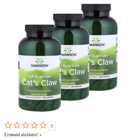





0
Értékeld elsőként! »