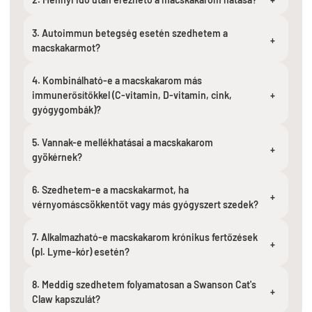
3. Autoimmun betegség esetén szedhetem a
+
macskakarmot?
4. Kombinálható-e a macskakarom más
immunerősítőkkel (C-vitamin, D-vitamin, cink,
+
gyógygombák)?
5. Vannak-e mellékhatásai a macskakarom
+
gyökérnek?
6. Szedhetem-e a macskakarmot, ha
+
vérnyomáscsökkentőt vagy más gyógyszert szedek?
7. Alkalmazható-e macskakarom krónikus fertőzések
+
(pl. Lyme-kór) esetén?
8. Meddig szedhetem folyamatosan a Swanson Cat's
+
Claw kapszulát?