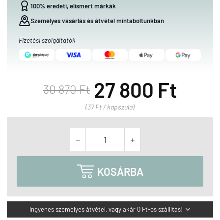
100% eredeti, elismert márkák
Személyes vásárlás és átvétel mintaboltunkban
Fizetési szolgáltatók
27 800 Ft
30 870 Ft
(37 Ft / kapszula)



KOSÁRBA
Ingyenes személyes átvétel, vagy akár 0 Ft-os szállítás!
