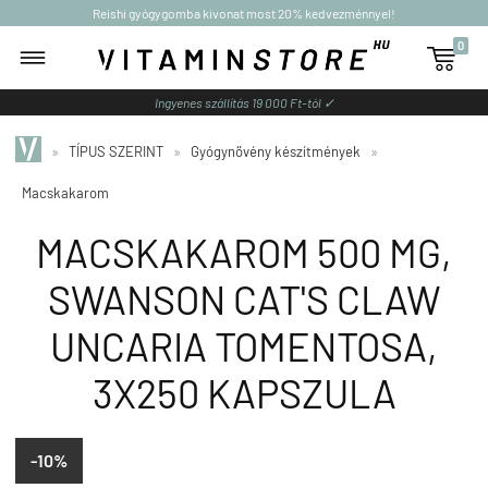
Reishi gyógygomba kivonat most 20% kedvezménnyel!
0

Ingyenes szállítás 19 000 Ft-tól ✓
»
TÍPUS SZERINT
»
Gyógynövény készítmények
»
Macskakarom
MACSKAKAROM 500 MG,
SWANSON CAT'S CLAW
UNCARIA TOMENTOSA,
3X250 KAPSZULA
-10%