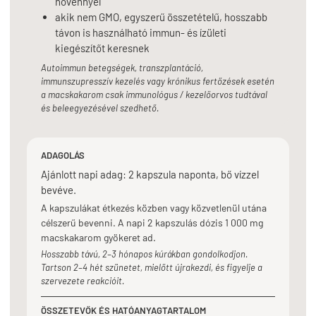
növénnyel
akik nem GMO, egyszerű összetételű, hosszabb
távon is használható immun- és ízületi
kiegészítőt keresnek
Autoimmun betegségek, transzplantáció,
immunszupresszív kezelés vagy krónikus fertőzések esetén
a macskakarom csak immunológus / kezelőorvos tudtával
és beleegyezésével szedhető.
ADAGOLÁS
Ajánlott napi adag: 2 kapszula naponta, bő vízzel
bevéve.
A kapszulákat étkezés közben vagy közvetlenül utána
célszerű bevenni. A napi 2 kapszulás dózis 1 000 mg
macskakarom gyökeret ad.
Hosszabb távú, 2–3 hónapos kúrákban gondolkodjon.
Tartson 2–4 hét szünetet, mielőtt újrakezdi, és figyelje a
szervezete reakcióit.
ÖSSZETEVŐK ÉS HATÓANYAGTARTALOM