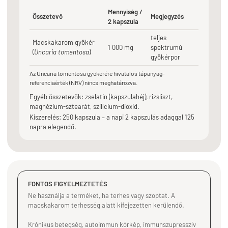
Mennyiség /
Összetevő
Megjegyzés
2 kapszula
teljes
Macskakarom gyökér
1 000 mg
spektrumú
(
Uncaria tomentosa
)
gyökérpor
Az Uncaria tomentosa gyökerére hivatalos tápanyag-
referenciaérték (NRV) nincs meghatározva.
Egyéb összetevők: zselatin (kapszulahéj), rizsliszt,
magnézium-sztearát, szilícium-dioxid.
Kiszerelés: 250 kapszula – a napi 2 kapszulás adaggal 125
napra elegendő.
FONTOS FIGYELMEZTETÉS
Ne használja a terméket, ha terhes vagy szoptat. A
macskakarom terhesség alatt kifejezetten kerülendő.
Krónikus betegség, autoimmun kórkép, immunszupresszív