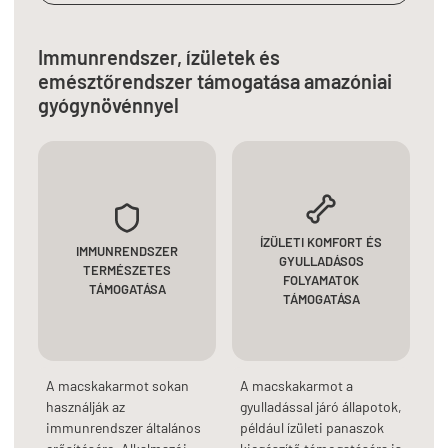
Immunrendszer, ízületek és
emésztőrendszer támogatása amazóniai
gyógynövénnyel
ÍZÜLETI KOMFORT ÉS
IMMUNRENDSZER
GYULLADÁSOS
TERMÉSZETES
FOLYAMATOK
TÁMOGATÁSA
TÁMOGATÁSA
A macskakarmot sokan
A macskakarmot a
használják az
gyulladással járó állapotok,
immunrendszer általános
például ízületi panaszok