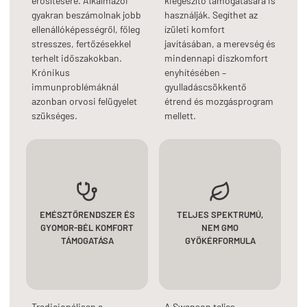
erősítésére. Alkalmazói
kiegészítő támogatására is
gyakran beszámolnak jobb
használják. Segíthet az
ellenállóképességről, főleg
ízületi komfort
stresszes, fertőzésekkel
javításában, a merevség és
terhelt időszakokban.
mindennapi diszkomfort
Krónikus
enyhítésében –
immunproblémáknál
gyulladáscsökkentő
azonban orvosi felügyelet
étrend és mozgásprogram
szükséges.
mellett.
EMÉSZTŐRENDSZER ÉS
TELJES SPEKTRUMÚ,
GYOMOR-BÉL KOMFORT
NEM GMO
TÁMOGATÁSA
GYÖKÉRFORMULA
Tradicionálisan a
A Swanson teljes