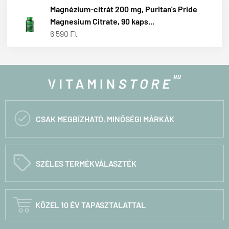
Magnézium-citrát 200 mg, Puritan's Pride
Magnesium Citrate, 90 kaps...
6 590 Ft

CSAK MEGBÍZHATÓ, MINŐSÉGI MÁRKÁK
C
SZÉLES TERMÉKVÁLASZTÉK

KÖZEL 10 ÉV TAPASZTALATTAL