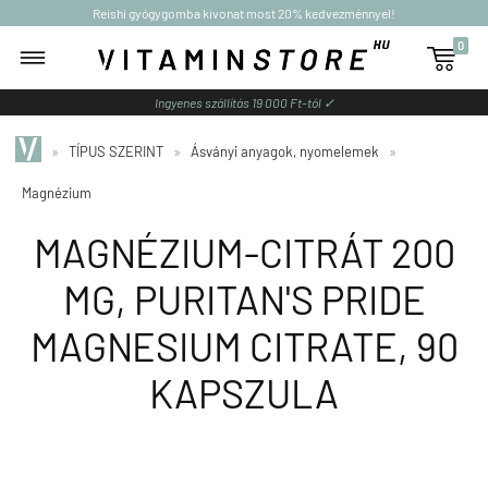
Reishi gyógygomba kivonat most 20% kedvezménnyel!
0

Ingyenes szállítás 19 000 Ft-tól ✓
»
TÍPUS SZERINT
»
Ásványi anyagok, nyomelemek
»
Magnézium
MAGNÉZIUM-CITRÁT 200
MG, PURITAN'S PRIDE
MAGNESIUM CITRATE, 90
KAPSZULA