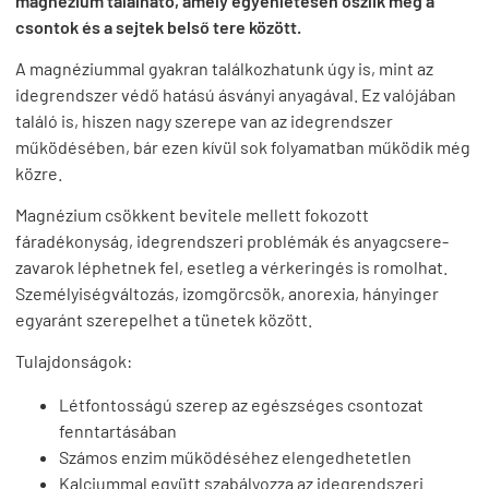
magnézium található, amely egyenletesen oszlik meg a
csontok és a sejtek belső tere között.
A magnéziummal gyakran találkozhatunk úgy is, mint az
idegrendszer védő hatású ásványi anyagával. Ez valójában
találó is, hiszen nagy szerepe van az idegrendszer
működésében, bár ezen kívül sok folyamatban működik még
közre.
Magnézium csökkent bevitele mellett fokozott
fáradékonyság, idegrendszeri problémák és anyagcsere-
zavarok léphetnek fel, esetleg a vérkeringés is romolhat.
Személyiségváltozás, izomgörcsök, anorexia, hányinger
egyaránt szerepelhet a tünetek között.
Tulajdonságok:
Létfontosságú szerep az egészséges csontozat
fenntartásában
Számos enzim működéséhez elengedhetetlen
Kalciummal együtt szabályozza az idegrendszeri