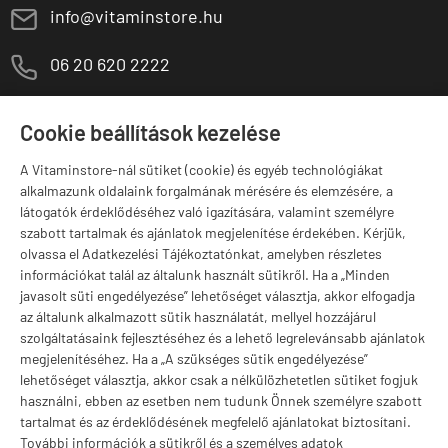
E
info@vitaminstore.hu
M
06 20 620 2222
1141 Budapest,
T
Szugló u. 83-85.
Cookie beállítások kezelése
H-P:
10:00-18:00
A Vitaminstore-nál sütiket (cookie) és egyéb technológiákat
Márkák
alkalmazunk oldalaink forgalmának mérésére és elemzésére, a
látogatók érdeklődéséhez való igazítására, valamint személyre
szabott tartalmak és ajánlatok megjelenítése érdekében. Kérjük,
olvassa el Adatkezelési Tájékoztatónkat, amelyben részletes
információkat talál az általunk használt sütikről. Ha a „Minden
Valuta választás
javasolt süti engedélyezése” lehetőséget választja, akkor elfogadja
az általunk alkalmazott sütik használatát, mellyel hozzájárul
szolgáltatásaink fejlesztéséhez és a lehető legrelevánsabb ajánlatok
megjelenítéséhez. Ha a „A szükséges sütik engedélyezése”
lehetőséget választja, akkor csak a nélkülözhetetlen sütiket fogjuk
használni, ebben az esetben nem tudunk Önnek személyre szabott
tartalmat és az érdeklődésének megfelelő ajánlatokat biztosítani.
További információk a sütikről és a személyes adatok