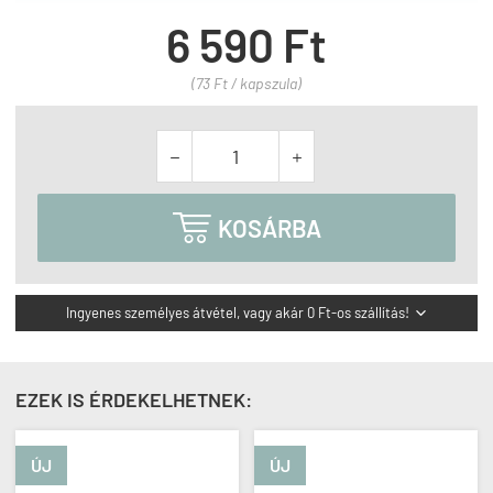
6 590 Ft
(73 Ft / kapszula)



KOSÁRBA
Ingyenes személyes átvétel, vagy akár 0 Ft-os szállítás!

EZEK IS ÉRDEKELHETNEK:
ÚJ
ÚJ