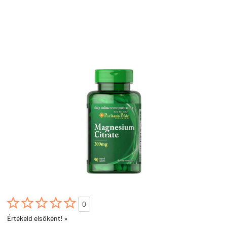





0
Értékeld elsőként! »