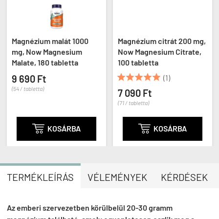
Magnézium malát 1000
Magnézium citrát 200 mg,
mg, Now Magnesium
Now Magnesium Citrate,
Malate, 180 tabletta
100 tabletta





9 690 Ft
(1)
(54 / tabletta)
7 090 Ft
(71 / tabletta)

KOSÁRBA

KOSÁRBA
TERMÉKLEÍRÁS
VÉLEMÉNYEK
KÉRDÉSEK
Az emberi szervezetben körülbelül 20-30 gramm