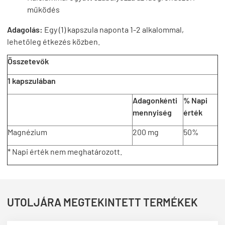
működés
Adagolás:
E
gy (1) kapszula naponta 1-2 alkalommal,
lehetőleg étkezés közben.
Összetevők
1 kapszulában
Adagonkénti
% Napi
mennyiség
érték
Magnézium
200 mg
50%
* Napi érték nem meghatározott.
UTOLJÁRA MEGTEKINTETT TERMÉKEK