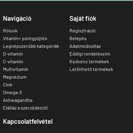
Navigáció
Saját fiók
Rólunk
Regisztráció
Vitamin+ pontgyűjtés
Belépés
Legnépszerűbb kategóriák
Adatmódosítás
D-vitamin
Eddigi rendeléseim
C-vitamin
Kedvenc termékek
Multivitamin
Letölthető termékek
Magnézium
Cink
Omega-3
Ashwagandha
Elállás a szerződéstől
Kapcsolatfelvétel