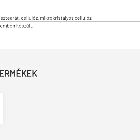
tearát, cellulóz, mikrokristályos cellulóz
üzemben készült.
TERMÉKEK