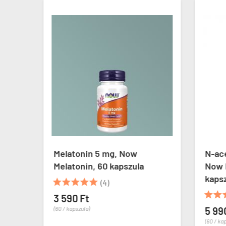
s
Melatonin 5 mg, Now
N-ace
Melatonin, 60 kapszula
Now 
kaps





(4)


3 590 Ft
(60 / kapszula)
5 99
(60 / ka