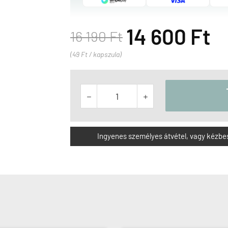
14 600 Ft
16 190 Ft
(49 Ft / kapszula)


Ingyenes személyes átvétel, vagy kézbesít