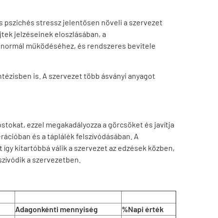
s pszichés stressz jelentősen növeli a szervezet
jtek jelzéseinek eloszlásában, a
t normál működéséhez, és rendszeres bevitele
intézisben is. A szervezet több ásványi anyagot
stokat, ezzel megakadályozza a görcsöket és javítja
rációban és a táplálék felszívódásában. A
 így kitartóbbá válik a szervezet az edzések közben,
zívódik a szervezetben.
Adagonkénti mennyiség
%Napi érték