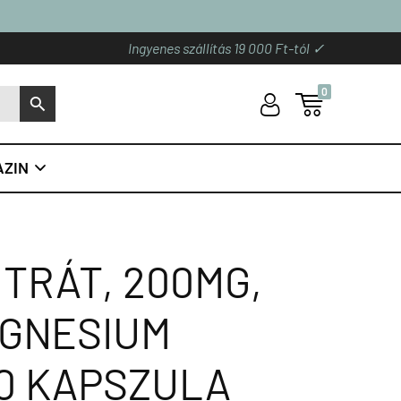
Ingyenes szállítás 19 000 Ft-tól ✓
0
U

S
ZIN

TRÁT, 200MG,
AGNESIUM
00 KAPSZULA