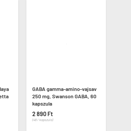
laya
GABA gamma-amino-vajsav
Mela
etta
250 mg, Swanson GABA, 60
Mela
kapszula


2 890 Ft
6 99
(48 / kapszula)
(39 / ka