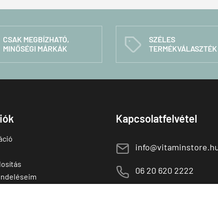
CSAK MEGBÍZHATÓ,
SZÉLES
C
MINŐSÉGI MÁRKÁK
TERMÉKVÁLASZTÉK
fiók
Kapcsolatfelvétel
áció
E
info@vitaminstore.h
osítás
M
06 20 620 2222
endeléseim
 termékek
1141 Budapest,
T
Szugló u. 83-85.
tő termékek
H-P:
10:00-18:00