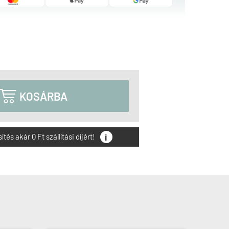

KOSÁRBA
i
és akár 0 Ft szállítási díjért!