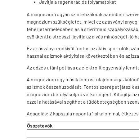
Javítja a regenerációs folyamatokat
A magnézium ugyan szintetizálódik az emberi szervez
magnézium szükségletét, mivel ez az ásványi anyag v
fehérjetermelésében és a szívritmus szabályozásáb
csökkenti a stresszt, javítja az alvás minőségét, jó 
Ez az ásvány rendkívül fontos az aktív sportolók szá
használ az izmok aktivitása következtében és az izz
Az edzés utáni pótlása az elektrolit egyensúly fennt
A magnézium egy másik fontos tulajdonsága, különöse
az izmok összehúzódását. Fontos szerepet játszik a
magnézium befolyásolja a vérkeringést. Kitágítja az 
ezzel a hatásával segíthet a tüdőbetegségben szenv
Adagolás: 2 kapszula naponta 1 alkalommal, étkezés
Összetevők