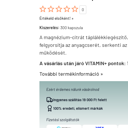





0
Értékeld elsőként! »
Kiszerelés:
300 kapszula
A magnézium-citrát táplálékkiegészítő,
felgyorsítja az anyagcserét, serkenti a
működését.
A vásárlás után járó VITAMIN+ pontok:
További termékinformáció »
Ezért érdemes nálunk vásárolnod
Ingyenes szállítás 19 000 Ft felett
100% eredeti, elismert márkák
Fizetési szolgáltatók