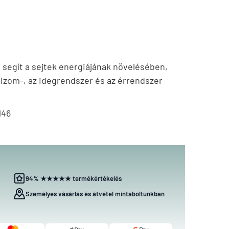
 segít a sejtek energiájának növelésében,
z izom-, az idegrendszer és az érrendszer
146
94% ★★★★★ termékértékelés
Személyes vásárlás és átvétel mintaboltunkban