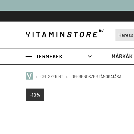

MÁRKÁK
TERMÉKEK

»
CÉL SZERINT
»
IDEGRENDSZER TÁMOGATÁSA
-10%