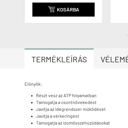
KOSÁRBA

TERMÉKLEÍRÁS
VÉLEM
Előnyök:
Részt vesz az ATP folyamatban
Támogatja a csontnövekedést
Javítja az idegrendszer működését
Javítja a vérkeringést
Támogatja az izomösszehúzódásokat