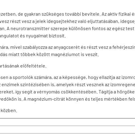
etben, de gyakran szükséges további bevitele. Az aktív fizikai é
esz részt vesz a jelek idegsejtekhez való eljuttatásában, idegse
an. A neurotranszmitter szerepe különösen fontos az egész tes
hangulatot és nyugalmat biztosít.
mára, mivel szabályozza az anyagcserét és részt vesz a fehérjesz
adás miatt többek között magnéziumot is veszít.
artásának előfeltétele.
n a sportolók számára, az a képessége, hogy ellazítja az izomro
z enzimek szintézisében is, amelyek részt vesznek az izomregene
ereket, így segít a vérnyomás csökkentésében. Tágítja a hörgőket
edőkön is. A magnézium-citrát könnyen és teljes mértékben fels
 közben.