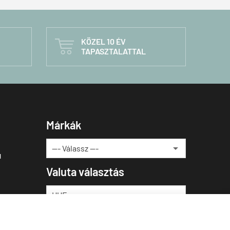
KÖZEL 10 ÉV

TAPASZTALATTAL
Márkák
u
Valuta választás