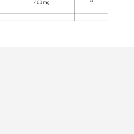
400 mg
**