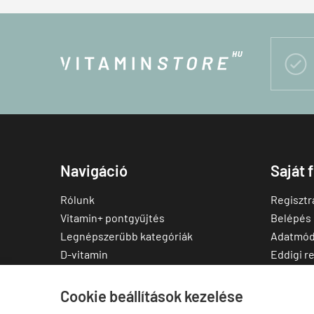

Navigáció
Saját 
Rólunk
Regisztr
Vitamin+ pontgyűjtés
Belépés
Legnépszerűbb kategóriák
Adatmód
D-vitamin
Eddigi r
C-vitamin
Kedvenc
Multivitamin
Letölthe
Cookie beállítások kezelése
Magnézium