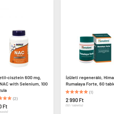
til-cisztein 600 mg,
Ízületi regeneráló, Hima
NAC with Selenium, 100
Rumalaya Forte, 60 tabl
zula





(1)



(2)
2 990 Ft
0 Ft
(50 / tabletta)
pszula)