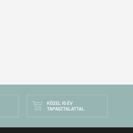
KÖZEL 10 ÉV

TAPASZTALATTAL