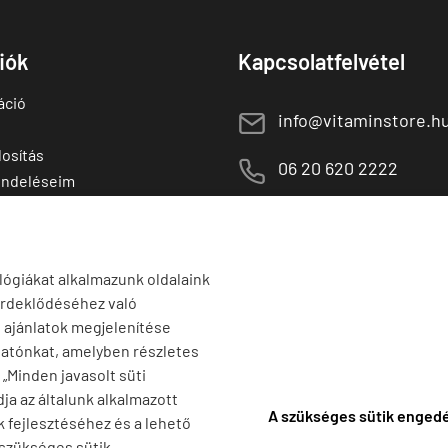
fiók
Kapcsolatfelvétel
áció
E
info@vitaminstore.h
osítás
M
06 20 620 2222
endeléseim
 termékek
1141 Budapest,
T
Szugló u. 83-85.
tő termékek
H-P:
10:00-18:00
lógiákat alkalmazunk oldalaink
érdeklődéséhez való
s ajánlatok megjelenítése
tatónkat, amelyben részletes
a „Minden javasolt süti
ja az általunk alkalmazott
A szükséges sütik enged
k fejlesztéséhez és a lehető
 szükséges sütik