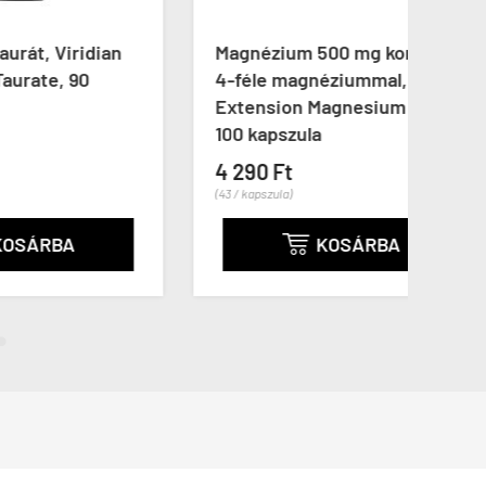
ian
Magnézium 500 mg komplex
Magn
4-féle magnéziummal, Life
Magn
Extension Magnesium Caps,
gélk
100 kapszula
6 89
4 290 Ft
(77 / ka
(43 / kapszula)
KOSÁRBA
