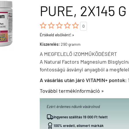
PURE, 2X145 G





0
Értékeld elsőként! »
Kiszerelés:
290 gramm
A MEGFELELŐ IZOMMŰKÖDÉSÉRT
A Natural Factors Magnesium Bisglycina
fontosságú ásványi anyagból a megfel
A vásárlás után járó VITAMIN+ pontok:
További termékinformáció »
Ezért érdemes nálunk vásárolnod
Ingyenes szállítás 19 000 Ft felett
100% eredeti, elismert márkák