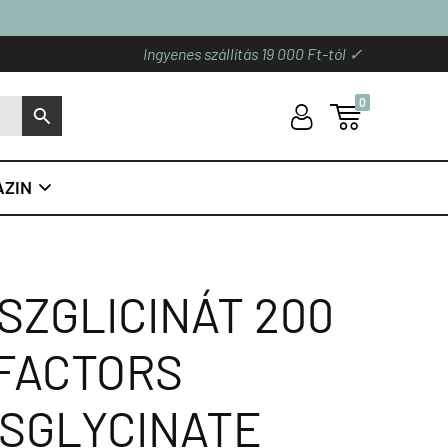
Ingyenes szállítás 19 000 Ft-tól ✓
0
U

S
ZIN

SZGLICINÁT 200
 FACTORS
ISGLYCINATE