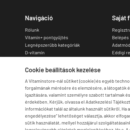
Navigáció
Saját 
Rólunk
Regisztr
Vitamin+ pontgyűjtés
Belépés
Legnépszerűbb kategóriák
Adatmód
D-vitamin
Eddigi r
C-vitamin
Kedvenc
Multivitamin
Letölthe
Cookie beállítások kezelése
Magnézium
A Vitaminstore-nál sütiket (cookie) és egyéb techno
Cink
forgalmának mérésére és elemzésére, a látogatók 
Omega-3
igazítására, valamint személyre szabott tartalmak é
Ashwagandha
érdekében. Kérjük, olvassa el Adatkezelési Tájékoz
Elállás a szerződéstől
információkat talál az általunk használt sütikről. Ha 
engedélyezése” lehetőséget választja, akkor elfogad
sütik használatát, mellyel hozzájárul szolgáltatásain
legrelevánsabb ajánlatok megjelenítéséhez. Ha a „A