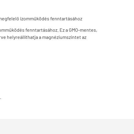
a megfelelő izomműködés fenntartásához
 izomműködés fenntartásához. Ez a GMO-mentes,
ve helyreállíthatja a magnéziumszintet az
.