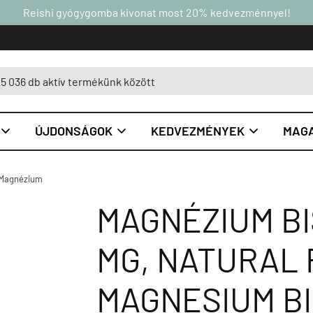
Reishi gyógygomba kivonat most 20% kedvezménnyel!
ÚJDONSÁGOK
KEDVEZMÉNYEK
MAGA



Magnézium
MAGNÉZIUM BI
MG, NATURAL
MAGNESIUM B