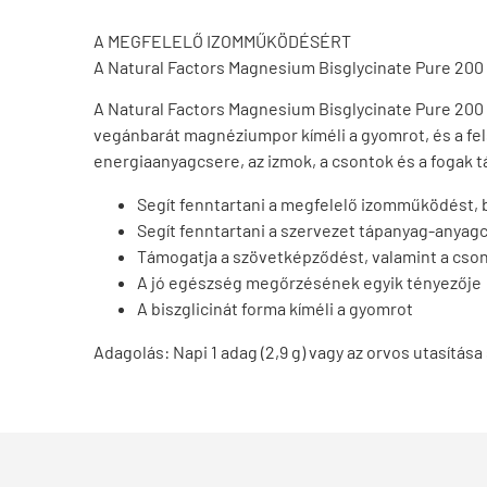
A MEGFELELŐ IZOMMŰKÖDÉSÉRT
A Natural Factors Magnesium Bisglycinate Pure 200
A Natural Factors Magnesium Bisglycinate Pure 200
vegánbarát magnéziumpor kíméli a gyomrot, és a fel
energiaanyagcsere, az izmok, a csontok és a fogak
Segít fenntartani a megfelelő izomműködést, b
Segít fenntartani a szervezet tápanyag-anya
Támogatja a szövetképződést, valamint a cson
A jó egészség megőrzésének egyik tényezője
A biszglicinát forma kíméli a gyomrot
Adagolás:
Napi 1 adag (2,9 g) vagy az orvos utasítása