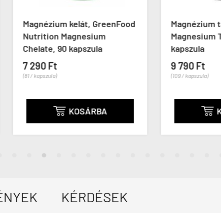
ézium kelát, GreenFood
Magnézium taurát, Virid
ition Magnesium
Magnesium Taurate, 90
te, 90 kapszula
kapszula
0 Ft
9 790 Ft
szula)
(109 / kapszula)
KOSÁRBA
KOSÁRBA


ÉNYEK
KÉRDÉSEK