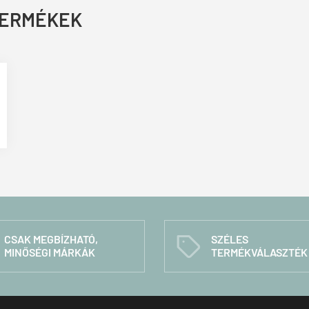
TERMÉKEK
CSAK MEGBÍZHATÓ,
SZÉLES
C
MINŐSÉGI MÁRKÁK
TERMÉKVÁLASZTÉK