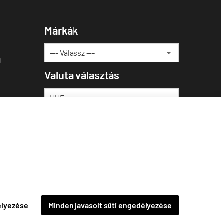
Márkák
u
Valuta választás
élyezése
Minden javasolt süti engedélyezése