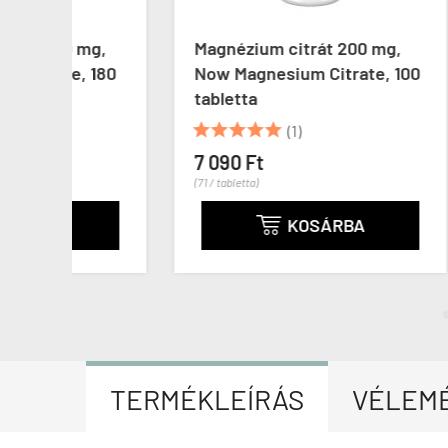
mg,
Magnézium citrát 200 mg,
Magn
 180
Now Magnesium Citrate, 100
Nutr
tabletta
Chela





(1)
7 29
(81 / kap
7 090 Ft
(71 / tabletta)
KOSÁRBA

TERMÉKLEÍRÁS
VÉLEM