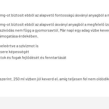
 mg-ot biztosít ebből az alapvető fontosságú ásványi anyagból 
 mg-ot biztosít ebből az alapvető ásványi anyagból a megfelelő
szívódás nem függ a gyomorsavtól. Már napi egy adag vízbe kever
 támogatása érdekében.
eleértve a szívizmot is
gcsere képességét
tok és fogak fejlődését és fenntartását
 szerint. 250 ml vízben jól keverd el, amíg teljesen fel nem oldódik