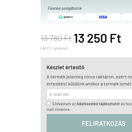
Fizetési szolgáltatók
13 250 Ft
13 780 Ft
(46 Ft / gramm)
Készlet értesítő
A termék jelenleg nincs raktáron, ezért 
értesítést küldünk amikor a termék ismét 
Elolvastam az
Adatkezelési tájékoztatót
és hozz
mail címemre.
FELIRATKOZÁS