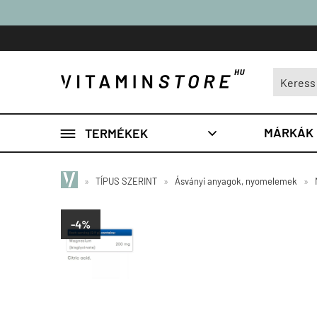

MÁRKÁK
TERMÉKEK

»
TÍPUS SZERINT
»
Ásványi anyagok, nyomelemek
»
-4%