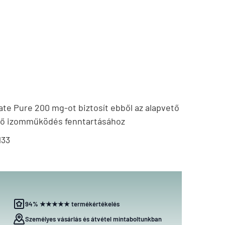
te Pure 200 mg-ot biztosít ebből az alapvető
elő izomműködés fenntartásához
133
94% ★★★★★ termékértékelés
Személyes vásárlás és átvétel mintaboltunkban