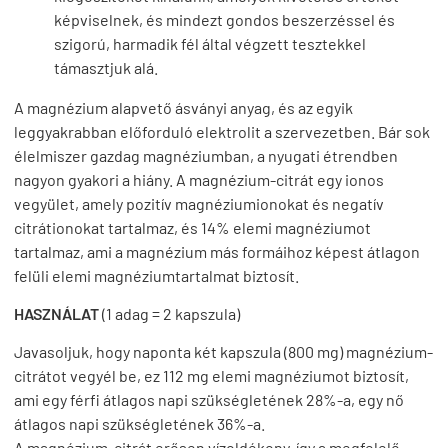
képviselnek, és mindezt gondos beszerzéssel és
szigorú, harmadik fél által végzett tesztekkel
támasztjuk alá.
A magnézium alapvető ásványi anyag, és az egyik
leggyakrabban előforduló elektrolit a szervezetben. Bár sok
élelmiszer gazdag magnéziumban, a nyugati étrendben
nagyon gyakori a hiány. A magnézium-citrát egy ionos
vegyület, amely pozitív magnéziumionokat és negatív
citrátionokat tartalmaz, és 14% elemi magnéziumot
tartalmaz, ami a magnézium más formáihoz képest átlagon
felüli elemi magnéziumtartalmat biztosít.
HASZNÁLAT
(1 adag = 2 kapszula)
Javasoljuk, hogy naponta két kapszula (800 mg) magnézium-
citrátot vegyél be, ez 112 mg elemi magnéziumot biztosít,
ami egy férfi átlagos napi szükségletének 28%-a, egy nő
átlagos napi szükségletének 36%-a.
A magnézium-citrát erősen vízoldékony, így a megfelelő