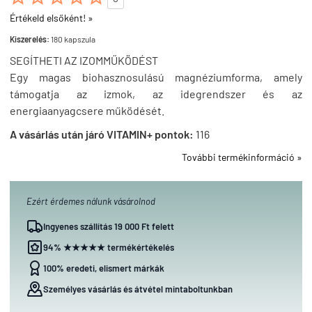
Értékeld elsőként! »
Kiszerelés:
180 kapszula
SEGÍTHETI AZ IZOMMŰKÖDÉST
Egy magas biohasznosulású magnéziumforma, amely
támogatja az izmok, az idegrendszer és az
energiaanyagcsere működését.
A vásárlás után járó VITAMIN+ pontok:
116
További termékinformáció »
Ezért érdemes nálunk vásárolnod
Ingyenes szállítás 19 000 Ft felett
94% ★★★★★ termékértékelés
100% eredeti, elismert márkák
Személyes vásárlás és átvétel mintaboltunkban