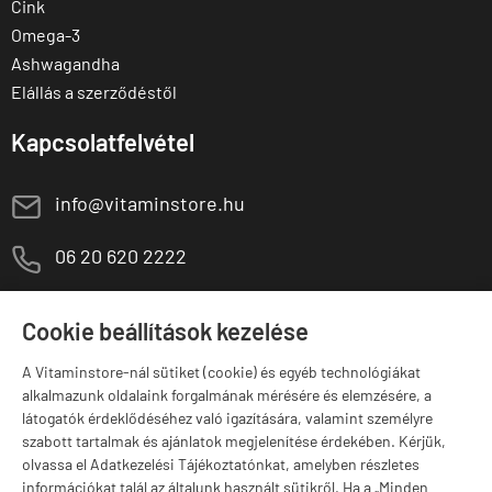
Cink
Omega-3
Ashwagandha
Elállás a szerződéstől
Kapcsolatfelvétel
E
info@vitaminstore.hu
M
06 20 620 2222
1141 Budapest,
T
Szugló u. 83-85.
Cookie beállítások kezelése
H-P:
10:00-18:00
A Vitaminstore-nál sütiket (cookie) és egyéb technológiákat
Márkák
alkalmazunk oldalaink forgalmának mérésére és elemzésére, a
látogatók érdeklődéséhez való igazítására, valamint személyre
szabott tartalmak és ajánlatok megjelenítése érdekében. Kérjük,
olvassa el Adatkezelési Tájékoztatónkat, amelyben részletes
információkat talál az általunk használt sütikről. Ha a „Minden