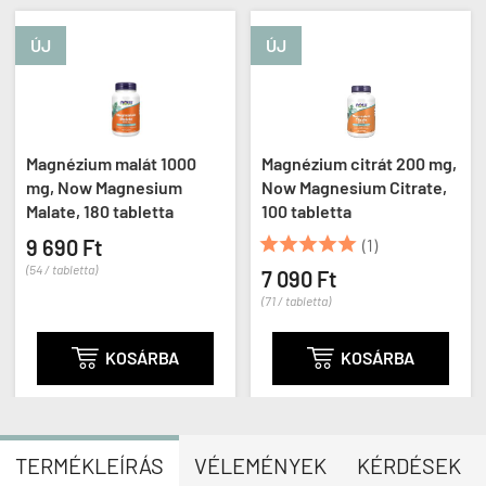
ÚJ
ÚJ
Magnézium malát 1000
Magnézium citrát 200 mg,
mg, Now Magnesium
Now Magnesium Citrate,
Malate, 180 tabletta
100 tabletta





9 690 Ft
(1)
(54 / tabletta)
7 090 Ft
(71 / tabletta)

KOSÁRBA

KOSÁRBA
TERMÉKLEÍRÁS
VÉLEMÉNYEK
KÉRDÉSEK