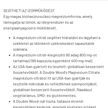
SEGÍTHETI AZ IZOMMŰKÖDÉST
Egy magas biohasznosulású magnéziumforma, amely
támogatja az izmok, az idegrendszer és az
energiaanyagcsere működését.
A magnézium-citrát segíthet hidratálni és lágyítani a
székletet az időnkénti székrekedést tapasztalók
számára.
A magnézium-citrát-kiegészítő 90 adag 800 mg-ot
tartalmaz (180 kapszula egyenként 400 mg-mal).
Az USA-ban gyártott és tesztelt, globálisan beszerzett
összetevőkből. A Double Wood's Magnesium Citrate
magnézium-citrátot itt az USA-ban gyártják és
tesztelik mikrobák és nehézfémek szempontjából,
globálisan beszerzett összetevőkből. Ráadásul
vegetáriánus, GMO- és gluténmentes.
A Double Wood-nál tiszta, hatásos étrend-
kiegészítőket kínálunk, amelyek kivételes értéket