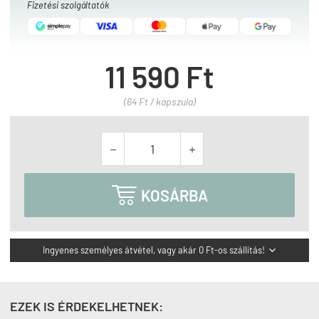
Fizetési szolgáltatók
11 590 Ft
(64 Ft / kapszula)



KOSÁRBA
Ingyenes személyes átvétel, vagy akár 0 Ft-os szállítás!

EZEK IS ÉRDEKELHETNEK: