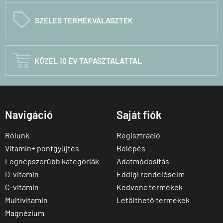
C
SZÉLES TERMÉKVÁLASZTÉK

KÖZEL 10 ÉV TAPASZTALATTAL
Navigáció
Saját fiók
Rólunk
Regisztráció
Vitamin+ pontgyűjtés
Belépés
Legnépszerűbb kategóriák
Adatmódosítás
D-vitamin
Eddigi rendeléseim
C-vitamin
Kedvenc termékek
Multivitamin
Letölthető termékek
Magnézium