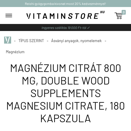
Reishi gyógygomba kivonat most 20% kedvezménnyel!
0

Ingyenes szállítás 19 000 Ft-tól ✓
»
TÍPUS SZERINT
»
Ásványi anyagok, nyomelemek
»
Magnézium
MAGNÉZIUM CITRÁT 800
MG, DOUBLE WOOD
SUPPLEMENTS
MAGNESIUM CITRATE, 180
KAPSZULA