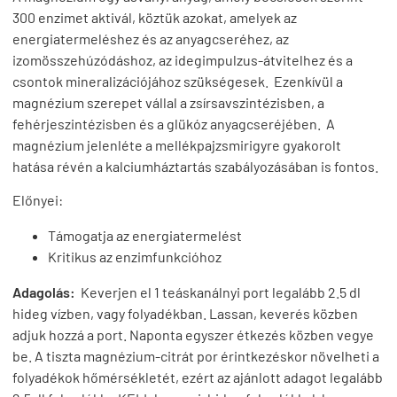
300 enzimet aktivál, köztük azokat, amelyek az
energiatermeléshez és az anyagcseréhez, az
izomösszehúzódáshoz, az idegimpulzus-átvitelhez és a
csontok mineralizációjához szükségesek. Ezenkívül a
magnézium szerepet vállal a zsírsavszintézisben, a
fehérjeszintézisben és a glükóz anyagcseréjében. A
magnézium jelenléte a mellékpajzsmirigyre gyakorolt ​​
hatása révén a kalciumháztartás szabályozásában is fontos.
Előnyei:
Támogatja az energiatermelést
Kritikus az enzimfunkcióhoz
Adagolás:
Keverjen el 1 teáskanálnyi port legalább 2.5 dl
hideg vízben, vagy folyadékban. Lassan, keverés közben
adjuk hozzá a port. Naponta egyszer étkezés közben vegye
be. A tiszta magnézium-citrát por érintkezéskor növelheti a
folyadékok hőmérsékletét, ezért az ajánlott adagot legalább