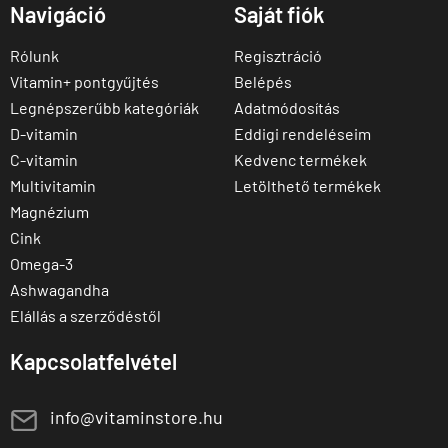
Navigáció
Saját fiók
Rólunk
Regisztráció
Vitamin+ pontgyűjtés
Belépés
Legnépszerűbb kategóriák
Adatmódosítás
D-vitamin
Eddigi rendeléseim
C-vitamin
Kedvenc termékek
Multivitamin
Letölthető termékek
Magnézium
Cink
Omega-3
Ashwagandha
Elállás a szerződéstől
Kapcsolatfelvétel
E
info@vitaminstore.hu