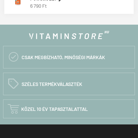
6 790 Ft

CSAK MEGBÍZHATÓ, MINŐSÉGI MÁRKÁK
C
SZÉLES TERMÉKVÁLASZTÉK

KÖZEL 10 ÉV TAPASZTALATTAL