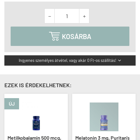



KOSÁRBA
Ingyenes személyes átvétel, vagy akár 0 Ft-os szállítás!

EZEK IS ÉRDEKELHETNEK:
ÚJ
Metilkobalamin 500 mcg,
Melatonin 3 mg, Puritan's