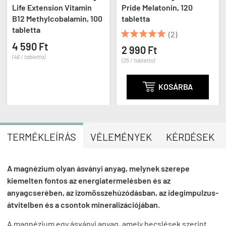
Life Extension Vitamin
Pride Melatonin, 120
B12 Methylcobalamin, 100
tabletta
tabletta





(2)
4 590 Ft
2 990 Ft
(46 / tabletta)
(25 / tabletta)

KOSÁRBA
TERMÉKLEÍRÁS
VÉLEMÉNYEK
KÉRDÉSEK
A magnézium olyan ásványi anyag, melynek szerepe
kiemelten fontos az energiatermelésben és az
anyagcserében, az izomösszehúzódásban, az idegimpulzus-
átvitelben és a csontok mineralizációjában.
A magnézium egy ásványi anyag, amely becslések szerint