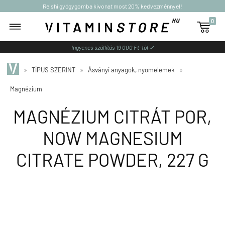
Reishi gyógygomba kivonat most 20% kedvezménnyel!
0

Ingyenes szállítás 19 000 Ft-tól ✓
»
TÍPUS SZERINT
»
Ásványi anyagok, nyomelemek
»
Magnézium
MAGNÉZIUM CITRÁT POR,
NOW MAGNESIUM
CITRATE POWDER, 227 G