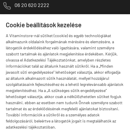
M
06 20 620 2222
1141 Budapest,
T
Szugló u. 83-85.
Cookie beállítások kezelése
H-P:
10:00-18:00
A Vitaminstore-nál sütiket (cookie) és egyéb technológiákat
Márkák
alkalmazunk oldalaink forgalmának mérésére és elemzésére, a
látogatók érdeklődéséhez való igazítására, valamint személyre
szabott tartalmak és ajánlatok megjelenítése érdekében. Kérjük,
olvassa el Adatkezelési Tájékoztatónkat, amelyben részletes
információkat talál az általunk használt sütikről. Ha a „Minden
Valuta választás
javasolt süti engedélyezése” lehetőséget választja, akkor elfogadja
az általunk alkalmazott sütik használatát, mellyel hozzájárul
szolgáltatásaink fejlesztéséhez és a lehető legrelevánsabb ajánlatok
megjelenítéséhez. Ha a „A szükséges sütik engedélyezése”
lehetőséget választja, akkor csak a nélkülözhetetlen sütiket fogjuk
használni, ebben az esetben nem tudunk Önnek személyre szabott
tartalmat és az érdeklődésének megfelelő ajánlatokat biztosítani.
További információk a sütikről és a személyes adatok
feldolgozásáról, beleértve a látogatók jogait is megtalálhatók az
adatkezelési tájékoztatóban.