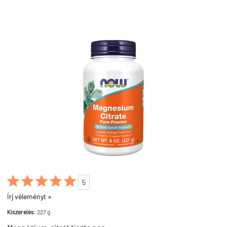





5
Írj véleményt »
Kiszerelés:
227 g