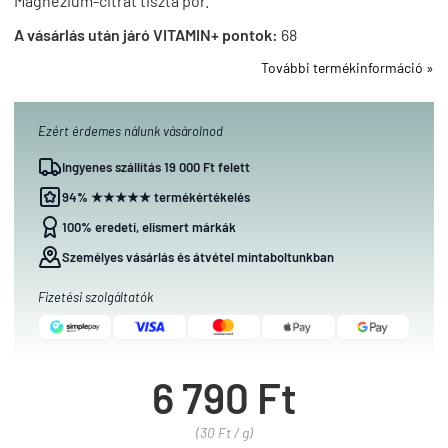
Magnézium-citrát tiszta por.
A vásárlás után járó VITAMIN+ pontok:
68
További termékinformáció »
Ezért érdemes nálunk vásárolnod
Ingyenes szállítás 19 000 Ft felett
94% ★★★★★ termékértékelés
100% eredeti, elismert márkák
Személyes vásárlás és átvétel mintaboltunkban
Fizetési szolgáltatók
6 790 Ft
(30 Ft / g)