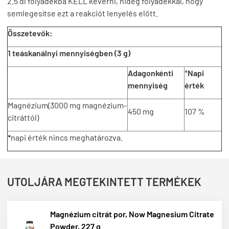
2.5 dl folyadékba KELL keverni, hideg folyadékkal, hogy
semlegesítse ezt a reakciót lenyelés előtt.
Összetevők:
1 teáskanálnyi mennyiségben (3 g)
Adagonkénti
*
Napi
mennyiség
érték
Magnézium(3000 mg magnézium-
450 mg
107 %
citráttól)
*
napi érték nincs meghatározva.
UTOLJÁRA MEGTEKINTETT TERMÉKEK
Magnézium citrát por, Now Magnesium Citrate
Powder, 227 g