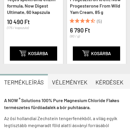
formula, Now Digest
Progesterone From Wild
Ultimate, 60 kapszula
Yam Cream, 85 g





10 490 Ft
(5)
(175 / kapszula)
6 790 Ft
(80 / g)

KOSÁRBA

KOSÁRBA
TERMÉKLEÍRÁS
VÉLEMÉNYEK
KÉRDÉSEK
®
A
NOW
Solutions 100% Pure Magnesium Chloride Flakes
természetes fürdőadalék a bőr puhítására.
Az ősi hollandiai Zechstein tengerfenékből, a világ egyik
legtisztább megmaradt föld alatti ásványi forrásából