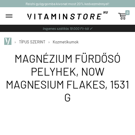
Reishi gyógygomba kivonat most 20% kedvezménnyel!
0

Ingyenes szállítás 19 000 Ft-tól ✓
»
TÍPUS SZERINT
»
Kozmetikumok
MAGNÉZIUM FÜRDŐSÓ
PELYHEK, NOW
MAGNESIUM FLAKES, 1531
G