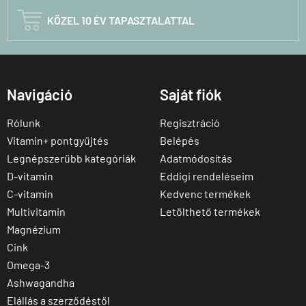

KÖZEL 10 ÉV TAPASZTALATTAL
Navigáció
Saját fiók
Rólunk
Regisztráció
Vitamin+ pontgyűjtés
Belépés
Legnépszerűbb kategóriák
Adatmódosítás
D-vitamin
Eddigi rendeléseim
C-vitamin
Kedvenc termékek
Multivitamin
Letölthető termékek
Magnézium
Cink
Omega-3
Ashwagandha
Elállás a szerződéstől