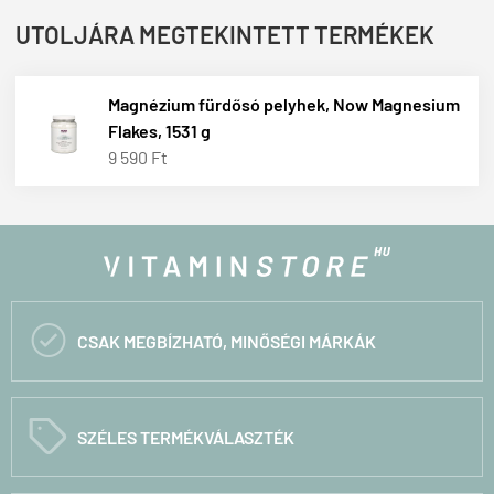
UTOLJÁRA MEGTEKINTETT TERMÉKEK
Magnézium fürdősó pelyhek, Now Magnesium
Flakes, 1531 g
9 590 Ft

CSAK MEGBÍZHATÓ, MINŐSÉGI MÁRKÁK
C
SZÉLES TERMÉKVÁLASZTÉK