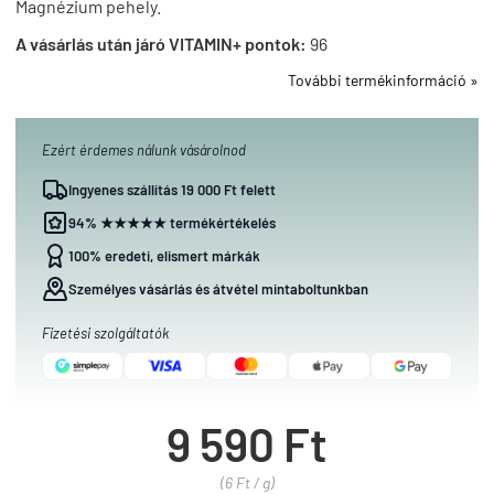
Magnézium pehely.
A vásárlás után járó VITAMIN+ pontok:
96
További termékinformáció »
Ezért érdemes nálunk vásárolnod
Ingyenes szállítás 19 000 Ft felett
94% ★★★★★ termékértékelés
100% eredeti, elismert márkák
Személyes vásárlás és átvétel mintaboltunkban
Fizetési szolgáltatók
9 590 Ft
(6 Ft / g)