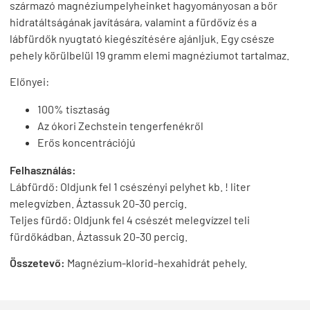
származó magnéziumpelyheinket hagyományosan a bőr
hidratáltságának javítására, valamint a fürdővíz és a
lábfürdők nyugtató kiegészítésére ajánljuk. Egy csésze
pehely körülbelül 19 gramm elemi magnéziumot tartalmaz.
Előnyei:
100% tisztaság
Az ókori Zechstein tengerfenékről
Erős koncentrációjú
Felhasználás:
Lábfürdő: Oldjunk fel 1 csészényi pelyhet kb. ! liter
melegvízben. Áztassuk 20-30 percig.
Teljes fürdő: Oldjunk fel 4 csészét melegvízzel teli
fürdőkádban. Áztassuk 20-30 percig.
Összetevő:
Magnézium-klorid-hexahidrát pehely.