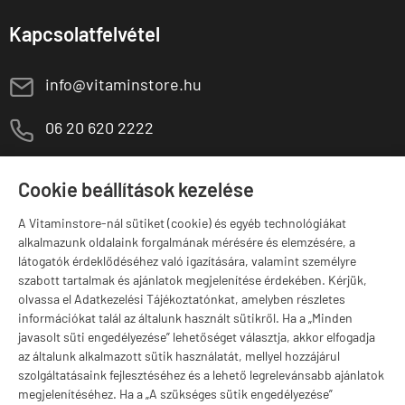
Kapcsolatfelvétel
E
info@vitaminstore.hu
M
06 20 620 2222
1141 Budapest,
T
Szugló u. 83-85.
Cookie beállítások kezelése
H-P:
10:00-18:00
A Vitaminstore-nál sütiket (cookie) és egyéb technológiákat
Márkák
alkalmazunk oldalaink forgalmának mérésére és elemzésére, a
látogatók érdeklődéséhez való igazítására, valamint személyre
szabott tartalmak és ajánlatok megjelenítése érdekében. Kérjük,
olvassa el Adatkezelési Tájékoztatónkat, amelyben részletes
információkat talál az általunk használt sütikről. Ha a „Minden
Valuta választás
javasolt süti engedélyezése” lehetőséget választja, akkor elfogadja
az általunk alkalmazott sütik használatát, mellyel hozzájárul
szolgáltatásaink fejlesztéséhez és a lehető legrelevánsabb ajánlatok
megjelenítéséhez. Ha a „A szükséges sütik engedélyezése”