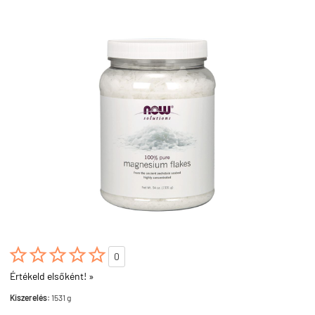





0
Értékeld elsőként! »
Kiszerelés:
1531 g