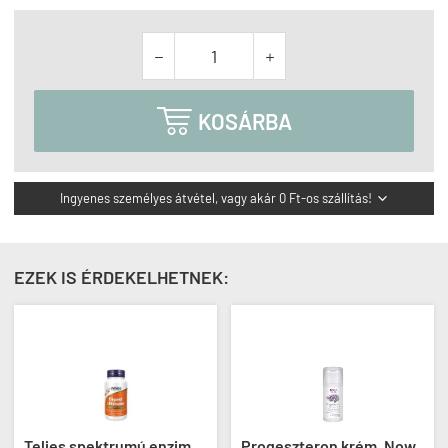



KOSÁRBA
Ingyenes személyes átvétel, vagy akár 0 Ft-os szállítás!

EZEK IS ÉRDEKELHETNEK:
Teljes spektrumú enzim
Progeszteron krém, Now