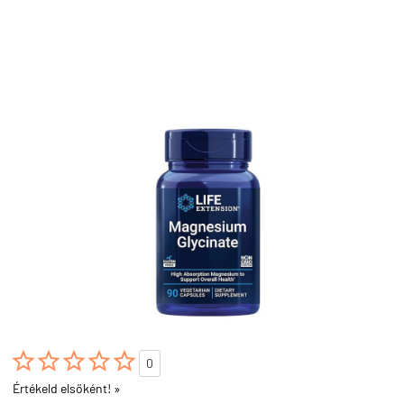





0
Értékeld elsőként! »