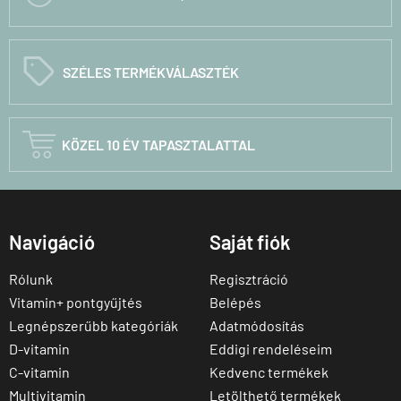
C
SZÉLES TERMÉKVÁLASZTÉK

KÖZEL 10 ÉV TAPASZTALATTAL
Navigáció
Saját fiók
Rólunk
Regisztráció
Vitamin+ pontgyűjtés
Belépés
Legnépszerűbb kategóriák
Adatmódosítás
D-vitamin
Eddigi rendeléseim
C-vitamin
Kedvenc termékek
Multivitamin
Letölthető termékek