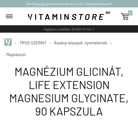
Reishi gyógygomba kivonat most 20% kedvezménnyel!
0

Ingyenes szállítás 19 000 Ft-tól ✓
»
TÍPUS SZERINT
»
Ásványi anyagok, nyomelemek
»
Magnézium
MAGNÉZIUM GLICINÁT,
LIFE EXTENSION
MAGNESIUM GLYCINATE,
90 KAPSZULA