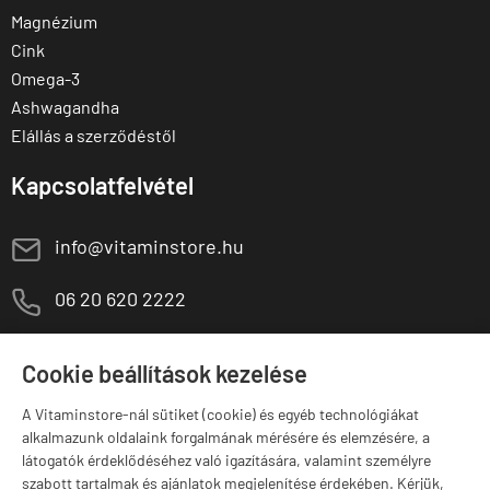
Magnézium
Cink
Omega-3
Ashwagandha
Elállás a szerződéstől
Kapcsolatfelvétel
E
info@vitaminstore.hu
M
06 20 620 2222
1141 Budapest,
T
Szugló u. 83-85.
Cookie beállítások kezelése
H-P:
10:00-18:00
A Vitaminstore-nál sütiket (cookie) és egyéb technológiákat
Márkák
alkalmazunk oldalaink forgalmának mérésére és elemzésére, a
látogatók érdeklődéséhez való igazítására, valamint személyre
szabott tartalmak és ajánlatok megjelenítése érdekében. Kérjük,