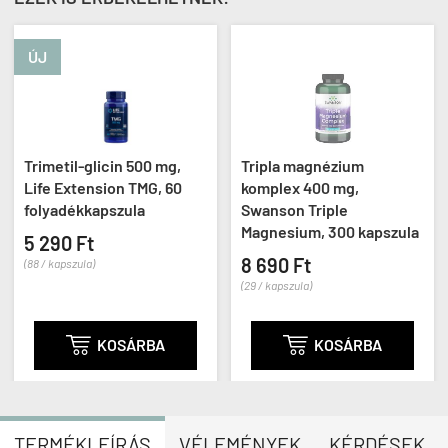
ÚJ
Trimetil-glicin 500 mg,
Tripla magnézium
Life Extension TMG, 60
komplex 400 mg,
folyadékkapszula
Swanson Triple
Magnesium, 300 kapszula
5 290 Ft
8 690 Ft
(88 / kapszula)
(29 / kapszula)

KOSÁRBA

KOSÁRBA
TERMÉKLEÍRÁS
VÉLEMÉNYEK
KÉRDÉSEK