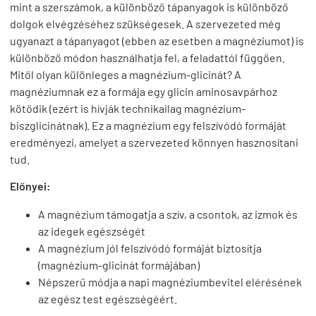
mint a szerszámok, a különböző tápanyagok is különböző
dolgok elvégzéséhez szükségesek. A szervezeted még
ugyanazt a tápanyagot (ebben az esetben a magnéziumot) is
különböző módon használhatja fel, a feladattól függően.
Mitől olyan különleges a magnézium-glicinát? A
magnéziumnak ez a formája egy glicin aminosavpárhoz
kötődik (ezért is hívják technikailag magnézium-
biszglicinátnak). Ez a magnézium egy felszívódó formáját
eredményezi, amelyet a szervezeted könnyen hasznosítani
tud.
Előnyei:
A magnézium támogatja a szív, a csontok, az izmok és
az idegek egészségét
A magnézium jól felszívódó formáját biztosítja
(magnézium-glicinát formájában)
Népszerű módja a napi magnéziumbevitel elérésének
az egész test egészségéért.