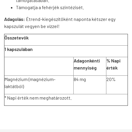
támogatásában.
Támogatja a fehérjék szintézisét.
Adagolás:
Étrend-kiegészítőként naponta kétszer egy
kapszulát vegyen be vízzel!
Összetevők
1 kapszulában
Adagonkénti
% Napi
mennyiség
érték
Magnézium (magnézium-
84 mg
20%
laktátból)
* Napi érték nem meghatározott.