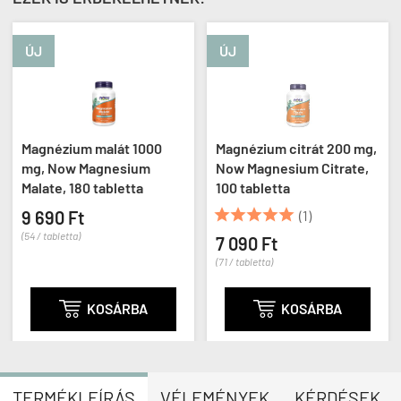
ÚJ
ÚJ
Magnézium malát 1000
Magnézium citrát 200 mg,
mg, Now Magnesium
Now Magnesium Citrate,
Malate, 180 tabletta
100 tabletta





9 690 Ft
(1)
(54 / tabletta)
7 090 Ft
(71 / tabletta)

KOSÁRBA

KOSÁRBA
TERMÉKLEÍRÁS
VÉLEMÉNYEK
KÉRDÉSEK