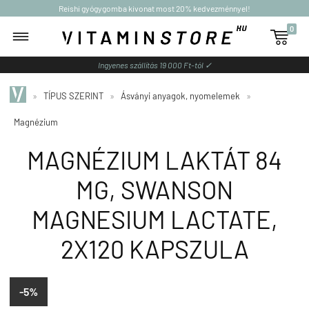
Reishi gyógygomba kivonat most 20% kedvezménnyel!
0

Ingyenes szállítás 19 000 Ft-tól ✓
»
TÍPUS SZERINT
»
Ásványi anyagok, nyomelemek
»
Magnézium
MAGNÉZIUM LAKTÁT 84
MG, SWANSON
MAGNESIUM LACTATE,
2X120 KAPSZULA
-5%