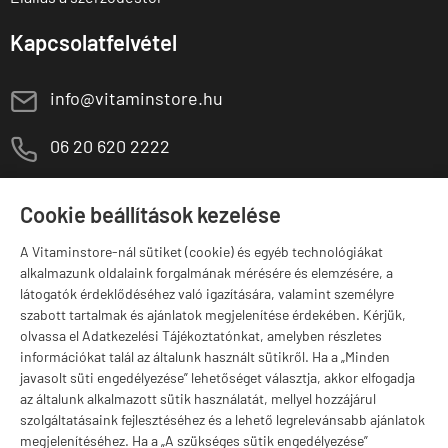
Kapcsolatfelvétel
E
info@vitaminstore.hu
M
06 20 620 2222
1141 Budapest,
T
Szugló u. 83-85.
Cookie beállítások kezelése
H-P:
10:00-18:00
A Vitaminstore-nál sütiket (cookie) és egyéb technológiákat
Márkák
alkalmazunk oldalaink forgalmának mérésére és elemzésére, a
látogatók érdeklődéséhez való igazítására, valamint személyre
szabott tartalmak és ajánlatok megjelenítése érdekében. Kérjük,
olvassa el Adatkezelési Tájékoztatónkat, amelyben részletes
információkat talál az általunk használt sütikről. Ha a „Minden
Valuta választás
javasolt süti engedélyezése” lehetőséget választja, akkor elfogadja
az általunk alkalmazott sütik használatát, mellyel hozzájárul
szolgáltatásaink fejlesztéséhez és a lehető legrelevánsabb ajánlatok
megjelenítéséhez. Ha a „A szükséges sütik engedélyezése”