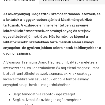
Az ásványianyag-kiegészítők számos formában léteznek, és
a laktátok a leggyakrabban ajánlott készítmények közé
tartoznak. A közhiedelemmel ellentétben az ásványi
laktátok laktózmentesek, az ásványi anyag és a tejsav
egyesítésével jönnek létre. Más formákhoz képest a
laktátok kisebb százalékban tartalmaznak elemi ásványi
anyagokat, de gyakran jobban tolerálhatók és könnyebbek a
gyomor számára.
A Swanson Premium Brand Magnézium Laktát kíméletes a
szervezethez, és kapszulánként 84 mg elemi magnéziumot
biztosít, ami tökéletes azok számára, akiknek csak egy
kicsivel többre van szükségük ebből a fontos ásványi
anyagból a napi bevitel megerősítéséhez.
Segít támogatni a csontok egészségét.
Segít az izmok és az idegek egészségének