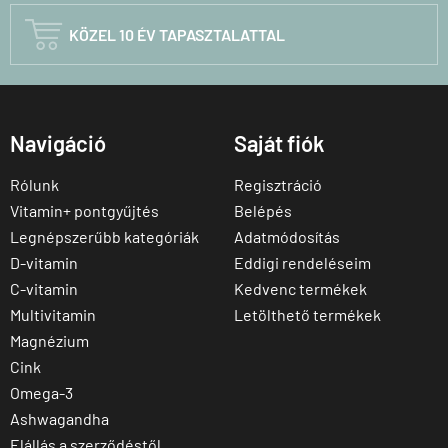

KÖZEL 10 ÉV TAPASZTALATTAL
Navigáció
Saját fiók
Rólunk
Regisztráció
Vitamin+ pontgyűjtés
Belépés
Legnépszerűbb kategóriák
Adatmódosítás
D-vitamin
Eddigi rendeléseim
C-vitamin
Kedvenc termékek
Multivitamin
Letölthető termékek
Magnézium
Cink
Omega-3
Ashwagandha
Elállás a szerződéstől