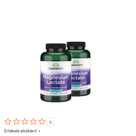





0
Értékeld elsőként! »