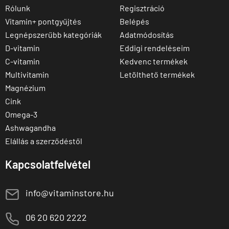
Rólunk
Regisztráció
Vitamin+ pontgyűjtés
Belépés
Legnépszerűbb kategóriák
Adatmódosítás
D-vitamin
Eddigi rendeléseim
C-vitamin
Kedvenc termékek
Multivitamin
Letölthető termékek
Magnézium
Cink
Omega-3
Ashwagandha
Elállás a szerződéstől
Kapcsolatfelvétel
E
info@vitaminstore.hu
M
06 20 620 2222