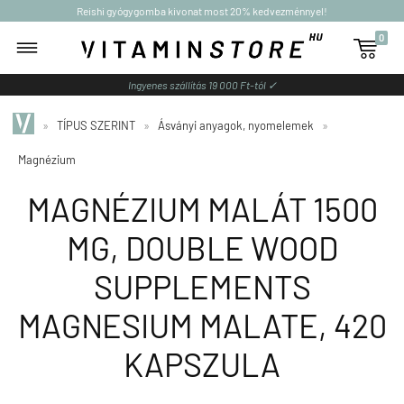
Reishi gyógygomba kivonat most 20% kedvezménnyel!
0

Ingyenes szállítás 19 000 Ft-tól ✓
»
TÍPUS SZERINT
»
Ásványi anyagok, nyomelemek
»
Magnézium
MAGNÉZIUM MALÁT 1500
MG, DOUBLE WOOD
SUPPLEMENTS
MAGNESIUM MALATE, 420
KAPSZULA