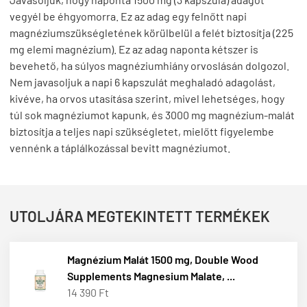
vegyél be éhgyomorra. Ez az adag egy felnőtt napi
magnéziumszükségletének körülbelül a felét biztosítja (225
mg elemi magnézium). Ez az adag naponta kétszer is
bevehető, ha súlyos magnéziumhiány orvoslásán dolgozol.
Nem javasoljuk a napi 6 kapszulát meghaladó adagolást,
kivéve, ha orvos utasítása szerint, mivel lehetséges, hogy
túl sok magnéziumot kapunk, és 3000 mg magnézium-malát
biztosítja a teljes napi szükségletet, mielőtt figyelembe
vennénk a táplálkozással bevitt magnéziumot.
UTOLJÁRA MEGTEKINTETT TERMÉKEK
Magnézium Malát 1500 mg, Double Wood
Supplements Magnesium Malate, ...
14 390 Ft