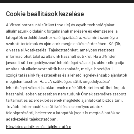
1141 Budapest,
T
Szugló u. 83-85.
Cookie beállítások kezelése
H-P:
10:00-18:00
A Vitaminstore-nál sütiket (cookie) és egyéb technológiákat
Márkák
alkalmazunk oldalaink forgalmának mérésére és elemzésére, a
látogatók érdeklődéséhez való igazítására, valamint személyre
szabott tartalmak és ajánlatok megjelenítése érdekében. Kérjük,
olvassa el Adatkezelési Tájékoztatónkat, amelyben részletes
információkat talál az általunk használt sütikről. Ha a „Minden
Valuta választás
javasolt süti engedélyezése” lehetőséget választja, akkor elfogadja
az általunk alkalmazott sütik használatát, mellyel hozzájárul
szolgáltatásaink fejlesztéséhez és a lehető legrelevánsabb ajánlatok
megjelenítéséhez. Ha a „A szükséges sütik engedélyezése”
lehetőséget választja, akkor csak a nélkülözhetetlen sütiket fogjuk
használni, ebben az esetben nem tudunk Önnek személyre szabott
tartalmat és az érdeklődésének megfelelő ajánlatokat biztosítani.
További információk a sütikről és a személyes adatok
feldolgozásáról, beleértve a látogatók jogait is megtalálhatók az
adatkezelési tájékoztatóban.
Részletes adatkezelési tájékoztató »
vitaminstore.hu -
Vitaminstore / Gymstore Hungary
-
ÁSZF
-
Adatkezelési