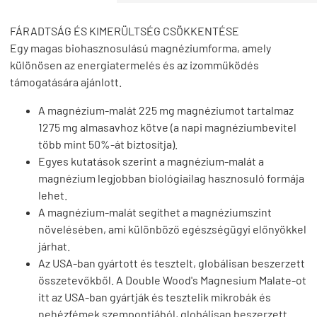
FÁRADTSÁG ÉS KIMERÜLTSÉG CSÖKKENTÉSE
Egy magas biohasznosulású magnéziumforma, amely
különösen az energiatermelés és az izomműködés
támogatására ajánlott.
A magnézium-malát 225 mg magnéziumot tartalmaz
1275 mg almasavhoz kötve (a napi magnéziumbevitel
több mint 50%-át biztosítja).
Egyes kutatások szerint a magnézium-malát a
magnézium legjobban biológiailag hasznosuló formája
lehet.
A magnézium-malát segíthet a magnéziumszint
növelésében, ami különböző egészségügyi előnyökkel
járhat.
Az USA-ban gyártott és tesztelt, globálisan beszerzett
összetevőkből. A Double Wood's Magnesium Malate-ot
itt az USA-ban gyártják és tesztelik mikrobák és
nehézfémek szempontjából, globálisan beszerzett