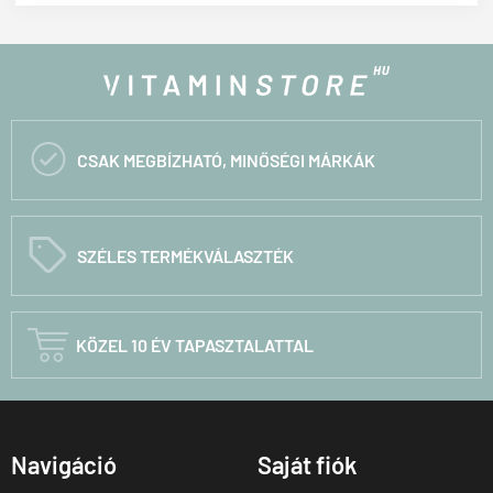

CSAK MEGBÍZHATÓ, MINŐSÉGI MÁRKÁK
C
SZÉLES TERMÉKVÁLASZTÉK

KÖZEL 10 ÉV TAPASZTALATTAL
Navigáció
Saját fiók