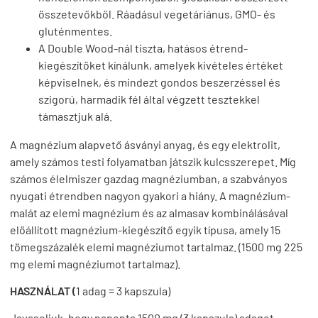
összetevőkből. Ráadásul vegetáriánus, GMO- és
gluténmentes.
A Double Wood-nál tiszta, hatásos étrend-
kiegészítőket kínálunk, amelyek kivételes értéket
képviselnek, és mindezt gondos beszerzéssel és
szigorú, harmadik fél által végzett tesztekkel
támasztjuk alá.
A magnézium alapvető ásványi anyag, és egy elektrolit,
amely számos testi folyamatban játszik kulcsszerepet. Míg
számos élelmiszer gazdag magnéziumban, a szabványos
nyugati étrendben nagyon gyakori a hiány. A magnézium-
malát az elemi magnézium és az almasav kombinálásával
előállított magnézium-kiegészítő egyik típusa, amely 15
tömegszázalék elemi magnéziumot tartalmaz. (1500 mg 225
mg elemi magnéziumot tartalmaz).
HASZNÁLAT (
1 adag = 3 kapszula)
Javasoljuk, hogy naponta 1500 mg (3 kapszula) adagot