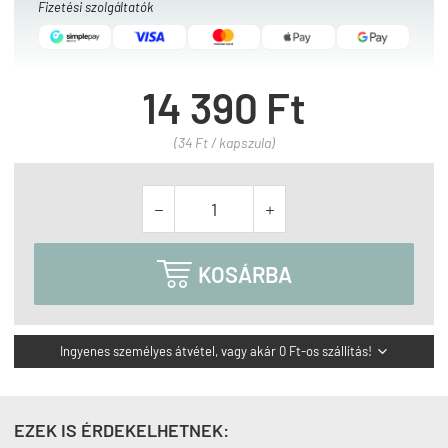
Fizetési szolgáltatók
14 390 Ft
(34 Ft / kapszula)



KOSÁRBA
Ingyenes személyes átvétel, vagy akár 0 Ft-os szállítás!

EZEK IS ÉRDEKELHETNEK: