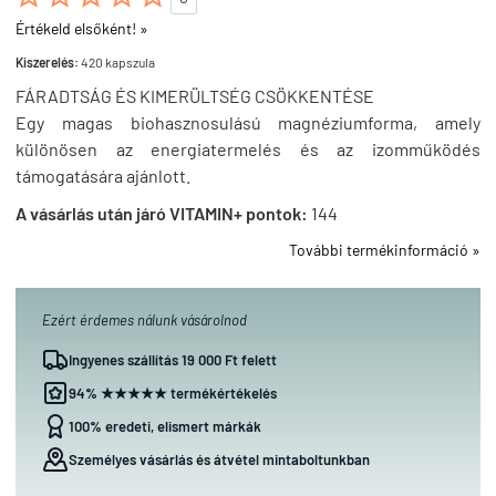
Értékeld elsőként! »
Kiszerelés:
420 kapszula
FÁRADTSÁG ÉS KIMERÜLTSÉG CSÖKKENTÉSE
Egy magas biohasznosulású magnéziumforma, amely
különösen az energiatermelés és az izomműködés
támogatására ajánlott.
A vásárlás után járó VITAMIN+ pontok:
144
További termékinformáció »
Ezért érdemes nálunk vásárolnod
Ingyenes szállítás 19 000 Ft felett
94% ★★★★★ termékértékelés
100% eredeti, elismert márkák
Személyes vásárlás és átvétel mintaboltunkban