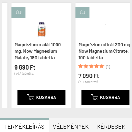
ÚJ
ÚJ
Magnézium malát 1000
Magnézium citrát 200 mg,
mg, Now Magnesium
Now Magnesium Citrate,
Malate, 180 tabletta
100 tabletta





9 690 Ft
(1)
(54 / tabletta)
7 090 Ft
(71 / tabletta)

KOSÁRBA

KOSÁRBA
TERMÉKLEÍRÁS
VÉLEMÉNYEK
KÉRDÉSEK