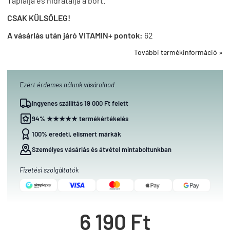
Táplálja és hidratálja a bőrt.
CSAK KÜLSŐLEG!
A vásárlás után járó VITAMIN+ pontok:
62
További termékinformáció »
Ezért érdemes nálunk vásárolnod
Ingyenes szállítás 19 000 Ft felett
94% ★★★★★ termékértékelés
100% eredeti, elismert márkák
Személyes vásárlás és átvétel mintaboltunkban
Fizetési szolgáltatók
6 190 Ft