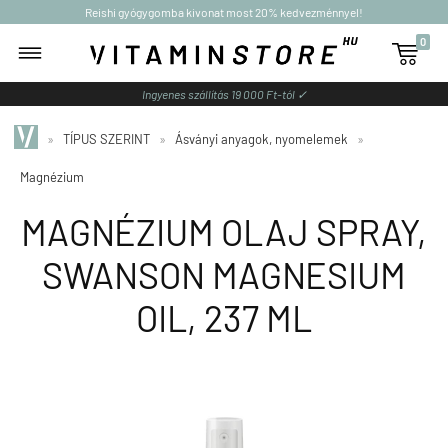
Reishi gyógygomba kivonat most 20% kedvezménnyel!
0

Ingyenes szállítás 19 000 Ft-tól ✓
»
TÍPUS SZERINT
»
Ásványi anyagok, nyomelemek
»
Magnézium
MAGNÉZIUM OLAJ SPRAY,
SWANSON MAGNESIUM
OIL, 237 ML