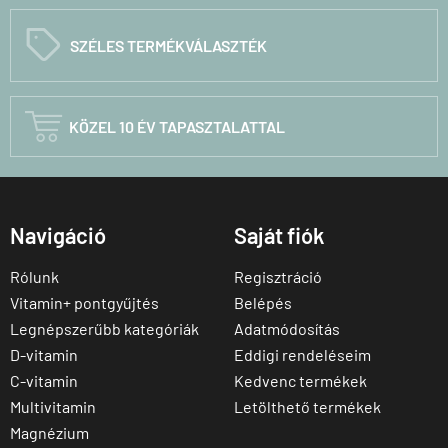
C
SZÉLES TERMÉKVÁLASZTÉK

KÖZEL 10 ÉV TAPASZTALATTAL
Navigáció
Saját fiók
Rólunk
Regisztráció
Vitamin+ pontgyűjtés
Belépés
Legnépszerűbb kategóriák
Adatmódosítás
D-vitamin
Eddigi rendeléseim
C-vitamin
Kedvenc termékek
Multivitamin
Letölthető termékek
Magnézium