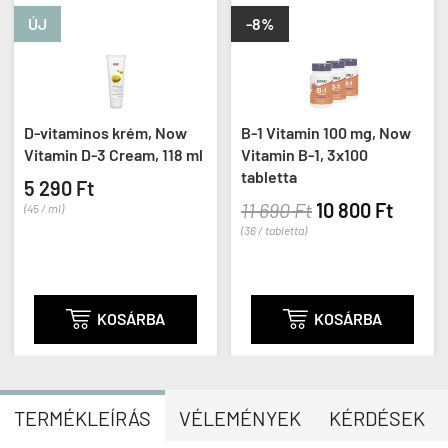
ÚJ
-8%
D-vitaminos krém, Now
B-1 Vitamin 100 mg, Now
Vitamin D-3 Cream, 118 ml
Vitamin B-1, 3x100
tabletta
5 290 Ft
11 690 Ft
10 800 Ft
(45 / ml)
(36 / tabletta)

KOSÁRBA

KOSÁRBA
TERMÉKLEÍRÁS
VÉLEMÉNYEK
KÉRDÉSEK