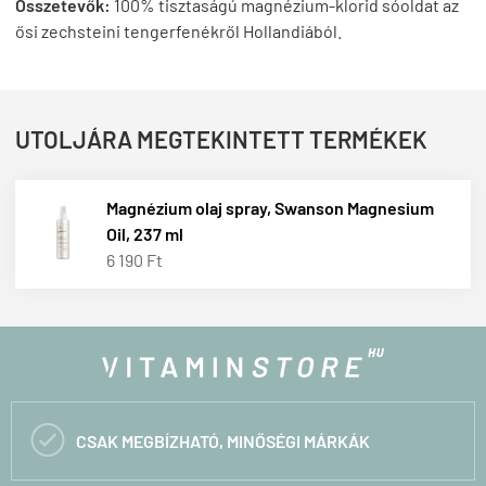
Összetevők:
100% tisztaságú magnézium-klorid sóoldat az
ősi zechsteini tengerfenékről Hollandiából.
UTOLJÁRA MEGTEKINTETT TERMÉKEK
Magnézium olaj spray, Swanson Magnesium
Oil, 237 ml
6 190 Ft

CSAK MEGBÍZHATÓ, MINŐSÉGI MÁRKÁK