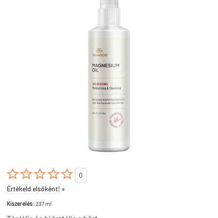





0
Értékeld elsőként! »
Kiszerelés:
237 ml