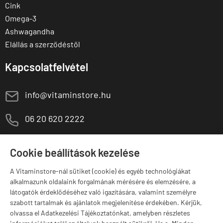
Cink
Omega-3
Ashwagandha
Elállás a szerződéstől
Kapcsolatfelvétel
E
info@vitaminstore.hu
M
06 20 620 2222
1141 Budapest,
T
Szugló u. 83-85.
Cookie beállítások kezelése
H-P:
10:00-18:00
A Vitaminstore-nál sütiket (cookie) és egyéb technológiákat
Márkák
alkalmazunk oldalaink forgalmának mérésére és elemzésére, a
látogatók érdeklődéséhez való igazítására, valamint személyre
szabott tartalmak és ajánlatok megjelenítése érdekében. Kérjük,
olvassa el Adatkezelési Tájékoztatónkat, amelyben részletes