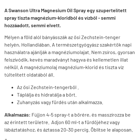
A Swanson Ultra Magnesium Oil Spray egy szupertelített
spray tiszta magnézium-kloridból és vízből - semmi
hozzáadott, semmi elvett.
Mélyen a föld alól bányásszák az ősi Zechstein-tenger
helyén, Hollandiában. A természetgyógyász szakértők napi
használatra ajánlják a magnéziumolajat. Nem zsíros, gyorsan
felszívódik, kevés maradványt hagyva és kellemetlen illat
nélkül. A magnéziumolaj magnézium-klorid és tiszta víz
túltelített oldatából áll.
Az ősi Zechstein-tengerből .
Táplálja és hidratálja a bőrt.
Zuhanyzás vagy fürdés után alkalmazza.
Alkalmazás:
Fújjon 4-5 spray-t a bőrére, és masszírozza be
az érintett területre. Adjon 60 ml-t a fürdőjéhez vagy
lábáztatáshoz, és áztassa 20-30 percig. Öblítse le alaposan.