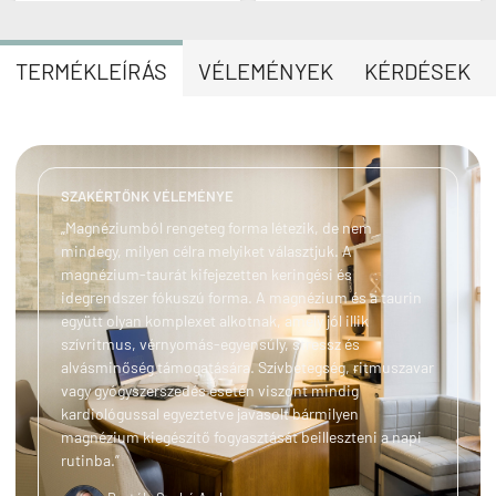
TERMÉKLEÍRÁS
VÉLEMÉNYEK
KÉRDÉSEK
SZAKÉRTŐNK VÉLEMÉNYE
„Magnéziumból rengeteg forma létezik, de nem
mindegy, milyen célra melyiket választjuk. A
magnézium-taurát kifejezetten keringési és
idegrendszer fókuszú forma. A magnézium és a taurin
együtt olyan komplexet alkotnak, amely jól illik
szívritmus, vérnyomás-egyensúly, stressz és
alvásminőség támogatására. Szívbetegség, ritmuszavar
vagy gyógyszerszedés esetén viszont mindig
kardiológussal egyeztetve javasolt bármilyen
magnézium kiegészítő fogyasztását beilleszteni a napi
rutinba.”