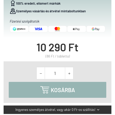
100% eredeti, elismert márkák
Személyes vásárlás és átvétel mintaboltunkban
Fizetési szolgáltatók
10 290 Ft
(86 Ft / tabletta)



KOSÁRBA
Ingyenes személyes átvétel, vagy akár 0 Ft-os szállítás!
