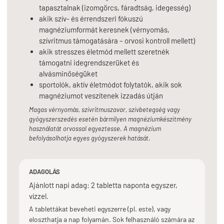
tapasztalnak (izomgörcs, fáradtság, idegesség)
akik szív- és érrendszeri fókuszú
magnéziumformát keresnek (vérnyomás,
szívritmus támogatására – orvosi kontroll mellett)
akik stresszes életmód mellett szeretnék
támogatni idegrendszerüket és
alvásminőségüket
sportolók, aktív életmódot folytatók, akik sok
magnéziumot veszítenek izzadás útján
Magas vérnyomás, szívritmuszavar, szívbetegség vagy
gyógyszerszedés esetén bármilyen magnéziumkészítmény
használatát orvossal egyeztesse. A magnézium
befolyásolhatja egyes gyógyszerek hatását.
ADAGOLÁS
Ajánlott napi adag: 2 tabletta naponta egyszer,
vízzel.
A tablettákat beveheti egyszerre (pl. este), vagy
eloszthatja a nap folyamán. Sok felhasználó számára az