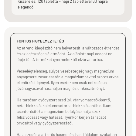
Kiszerelés: 120 tabletta – napi 2 tablettával 60 napra
elegendő.
FONTOS FIGYELMEZTETÉS
Az étrend-kiegészítő nem helyettesíti a változatos étrendet
és az egészséges életmódot. Az ajánlott napi adagot ne
lépje túl. A terméket gyermekektől elzárva tartsa.
Veseelégtelenség, súlyos vesebetegség vagy magnézium-
anyagcsere-zavar esetén a magnéziumbevitel szoros orvosi
ellenőrzést igényel. Ilyen esetekben csak nefrológus
jóváhagyásával használjon magnéziumkészítményt.
Ha tartósan gyógyszert szed (pl. vérnyomáscsökkentő,
béta-blokkoló, kalciumcsatorna-blokkoló, antibiotikum,
csonterősítő), a magnézium befolyásolhatja ezek
felszívódását vagy hatását. Ilyenkor kérjen tanácsot
orvosától vagy gyógyszerészétől.
Ha a szedés alatt erős hasmenés, hasi fájdalom, szokatlan