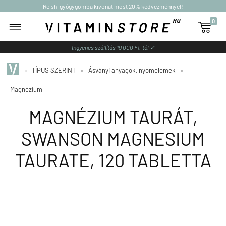
Reishi gyógygomba kivonat most 20% kedvezménnyel!
0

Ingyenes szállítás 19 000 Ft-tól ✓
»
TÍPUS SZERINT
»
Ásványi anyagok, nyomelemek
»
Magnézium
MAGNÉZIUM TAURÁT,
SWANSON MAGNESIUM
TAURATE, 120 TABLETTA