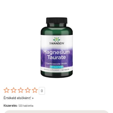





0
Értékeld elsőként! »
Kiszerelés:
120 tabletta