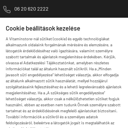
M
06 20 620 2222
1141 Budapest,
T
Szugló u. 83-85.
Cookie beállítások kezelése
H-P:
10:00-18:00
A Vitaminstore-nál sütiket (cookie) és egyéb technológiákat
Márkák
alkalmazunk oldalaink forgalmának mérésére és elemzésére, a
látogatók érdeklődéséhez való igazítására, valamint személyre
szabott tartalmak és ajánlatok megjelenítése érdekében. Kérjük,
olvassa el Adatkezelési Tájékoztatónkat, amelyben részletes
információkat talál az általunk használt sütikről. Ha a „Minden
Valuta választás
javasolt süti engedélyezése” lehetőséget választja, akkor elfogadja
az általunk alkalmazott sütik használatát, mellyel hozzájárul
szolgáltatásaink fejlesztéséhez és a lehető legrelevánsabb ajánlatok
megjelenítéséhez. Ha a „A szükséges sütik engedélyezése”
lehetőséget választja, akkor csak a nélkülözhetetlen sütiket fogjuk
használni, ebben az esetben nem tudunk Önnek személyre szabott
tartalmat és az érdeklődésének megfelelő ajánlatokat biztosítani.
További információk a sütikről és a személyes adatok
feldolgozásáról, beleértve a látogatók jogait is megtalálhatók az