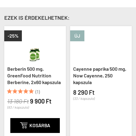
EZEK IS ÉRDEKELHETNEK:
-25%
ÚJ
Berberin 500 mg,
Cayenne paprika 500 mg,
GreenFood Nutrition
Now Cayenne, 250
Berberine, 2x60 kapszula
kapszula





(1)
8 290 Ft
(33 / kapszula)
13 180 Ft
9 900 Ft
(83 / kapszula)

KOSÁRBA