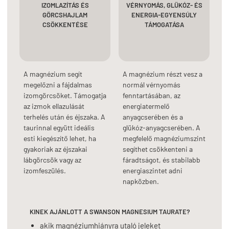
IZOMLAZÍTÁS ÉS
VÉRNYOMÁS, GLÜKÓZ- ÉS
GÖRCSHAJLAM
ENERGIA-EGYENSÚLY
CSÖKKENTÉSE
TÁMOGATÁSA
A magnézium segít
A magnézium részt vesz a
megelőzni a fájdalmas
normál vérnyomás
izomgörcsöket. Támogatja
fenntartásában, az
az izmok ellazulását
energiatermelő
terhelés után és éjszaka. A
anyagcserében és a
taurinnal együtt ideális
glükóz-anyagcserében. A
esti kiegészítő lehet, ha
megfelelő magnéziumszint
gyakoriak az éjszakai
segíthet csökkenteni a
lábgörcsök vagy az
fáradtságot, és stabilabb
izomfeszülés.
energiaszintet adni
napközben.
KINEK AJÁNLOTT A SWANSON MAGNESIUM TAURATE?
akik magnéziumhiányra utaló jeleket