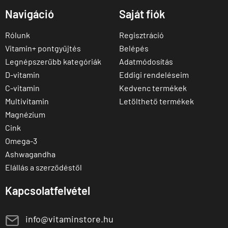
Navigáció
Saját fiók
Rólunk
Regisztráció
Vitamin+ pontgyűjtés
Belépés
Legnépszerűbb kategóriák
Adatmódosítás
D-vitamin
Eddigi rendeléseim
C-vitamin
Kedvenc termékek
Multivitamin
Letölthető termékek
Magnézium
Cink
Omega-3
Ashwagandha
Elállás a szerződéstől
Kapcsolatfelvétel
E
info@vitaminstore.hu