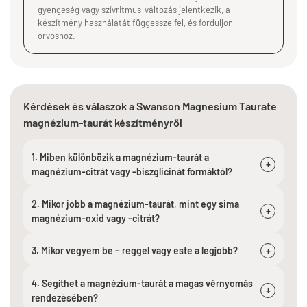
gyengeség vagy szívritmus-változás jelentkezik, a
készítmény használatát függessze fel, és forduljon
orvoshoz.
Kérdések és válaszok a Swanson Magnesium Taurate
magnézium-taurát készítményről
1. Miben különbözik a magnézium-taurát a
+
magnézium-citrát vagy -biszglicinát formáktól?
2. Mikor jobb a magnézium-taurát, mint egy sima
+
magnézium-oxid vagy -citrát?
3. Mikor vegyem be – reggel vagy este a legjobb?
+
4. Segíthet a magnézium-taurát a magas vérnyomás
+
rendezésében?