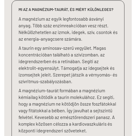
MI AZ A MAGNÉZIUM-TAURÁT, ÉS MIÉRT KÜLÖNLEGES?
A magnézium az egyik legfontosabb ásványi
anyag. Több száz enzimreakcióban vesz részt.
Nélkülözhetetlen az izmok, idegek, szív, csontok és
az energia-anyagcsere számára.
A taurin egy aminosav-szerű vegyület. Magas
koncentrációban található a szívizomban, az
idegrendszerben és a retinában. Segíti az
elektrolit-egyensúlyt. Támogatja az idegsejtek és
izomsejtek jeleit. Szerepet játszik a vérnyomás- és
szívritmus-szabályozásban.
A magnézium-taurát formában a magnézium
kémiailag kötődik a taurin molekulához. Ez segíti,
hogy a magnézium ne kötődjön össze foszfátokkal
vagy fitátokkal a bélben. Így javulhat a sejtszintű
felvétel. Kevesebb az emésztőrendszeri panasz. A
komplex közösen célozza a kardiovaszkuláris és
központi idegrendszeri szöveteket.