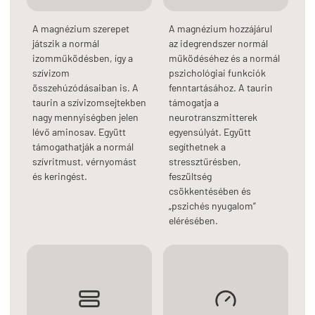
A magnézium szerepet
A magnézium hozzájárul
játszik a normál
az idegrendszer normál
izomműködésben, így a
működéséhez és a normál
szívizom
pszichológiai funkciók
összehúzódásaiban is. A
fenntartásához. A taurin
taurin a szívizomsejtekben
támogatja a
nagy mennyiségben jelen
neurotranszmitterek
lévő aminosav. Együtt
egyensúlyát. Együtt
támogathatják a normál
segíthetnek a
szívritmust, vérnyomást
stressztűrésben,
és keringést.
feszültség
csökkentésében és
„pszichés nyugalom”
elérésében.