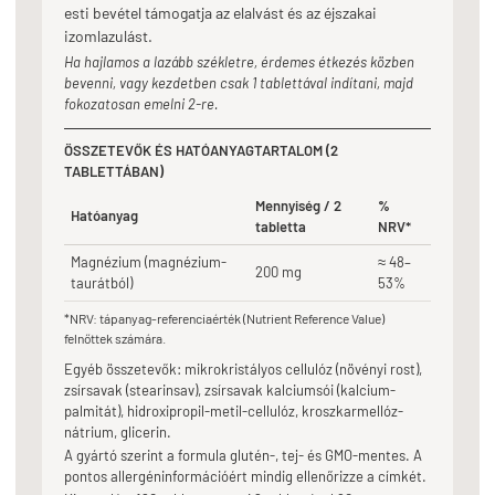
esti bevétel támogatja az elalvást és az éjszakai
izomlazulást.
Ha hajlamos a lazább székletre, érdemes étkezés közben
bevenni, vagy kezdetben csak 1 tablettával indítani, majd
fokozatosan emelni 2-re.
ÖSSZETEVŐK ÉS HATÓANYAGTARTALOM (2
TABLETTÁBAN)
Mennyiség / 2
%
Hatóanyag
tabletta
NRV*
Magnézium (magnézium-
≈ 48–
200 mg
taurátból)
53%
*NRV: tápanyag-referenciaérték (Nutrient Reference Value)
felnőttek számára.
Egyéb összetevők: mikrokristályos cellulóz (növényi rost),
zsírsavak (stearinsav), zsírsavak kalciumsói (kalcium-
palmitát), hidroxipropil-metil-cellulóz, kroszkarmellóz-
nátrium, glicerin.
A gyártó szerint a formula glutén-, tej- és GMO-mentes. A
pontos allergéninformációért mindig ellenőrizze a címkét.