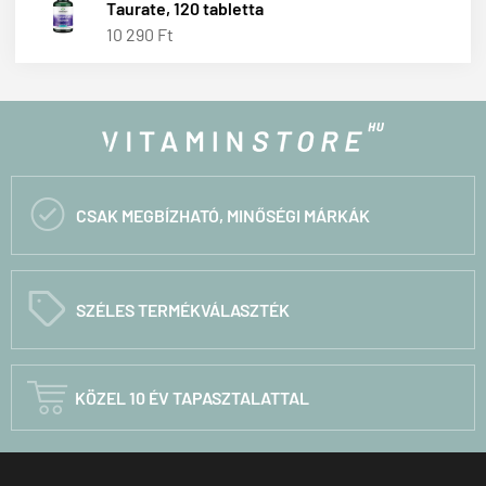
Taurate, 120 tabletta
10 290 Ft

CSAK MEGBÍZHATÓ, MINŐSÉGI MÁRKÁK
C
SZÉLES TERMÉKVÁLASZTÉK

KÖZEL 10 ÉV TAPASZTALATTAL