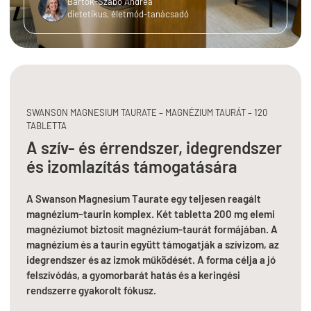
Bartók-Szabó Andrea
dietetikus, életmód-tanácsadó
SWANSON MAGNESIUM TAURATE – MAGNÉZIUM TAURÁT – 120
TABLETTA
A szív- és érrendszer, idegrendszer
és izomlazítás támogatására
A Swanson Magnesium Taurate egy teljesen reagált
magnézium–taurin komplex. Két tabletta 200 mg elemi
magnéziumot biztosít magnézium-taurát formájában. A
magnézium és a taurin együtt támogatják a szívizom, az
idegrendszer és az izmok működését. A forma célja a jó
felszívódás, a gyomorbarát hatás és a keringési
rendszerre gyakorolt fókusz.