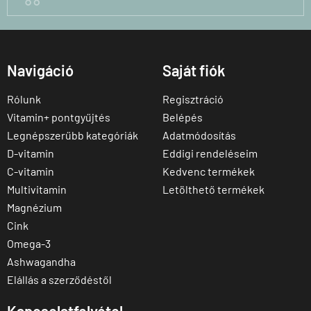
Navigáció
Saját fiók
Rólunk
Regisztráció
Vitamin+ pontgyűjtés
Belépés
Legnépszerűbb kategóriák
Adatmódosítás
D-vitamin
Eddigi rendeléseim
C-vitamin
Kedvenc termékek
Multivitamin
Letölthető termékek
Magnézium
Cink
Omega-3
Ashwagandha
Elállás a szerződéstől