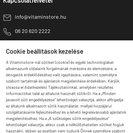
Kapcsolatfelvétel
E
info@vitaminstore.hu
M
06 20 620 2222
1141 Budapest,
T
Szugló u. 83-85.
Cookie beállítások kezelése
H-P:
10:00-18:00
A Vitaminstore-nál sütiket (cookie) és egyéb technológiákat
Márkák
alkalmazunk oldalaink forgalmának mérésére és elemzésére, a
látogatók érdeklődéséhez való igazítására, valamint személyre
szabott tartalmak és ajánlatok megjelenítése érdekében. Kérjük,
olvassa el Adatkezelési Tájékoztatónkat, amelyben részletes
információkat talál az általunk használt sütikről. Ha a „Minden
Valuta választás
javasolt süti engedélyezése” lehetőséget választja, akkor elfogadja
az általunk alkalmazott sütik használatát, mellyel hozzájárul
szolgáltatásaink fejlesztéséhez és a lehető legrelevánsabb ajánlatok
megjelenítéséhez. Ha a „A szükséges sütik engedélyezése”
lehetőséget választja, akkor csak a nélkülözhetetlen sütiket fogjuk
használni, ebben az esetben nem tudunk Önnek személyre szabott