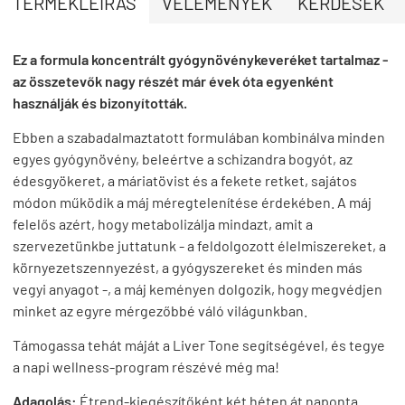
TERMÉKLEÍRÁS
VÉLEMÉNYEK
KÉRDÉSEK
Ez a formula koncentrált gyógynövénykeveréket tartalmaz -
az összetevők nagy részét már évek óta egyenként
használják és bizonyították.
Ebben a szabadalmaztatott formulában kombinálva minden
egyes gyógynövény, beleértve a schizandra bogyót, az
édesgyökeret, a máriatövist és a fekete retket, sajátos
módon működik a máj méregtelenítése érdekében. A máj
felelős azért, hogy metabolizálja mindazt, amit a
szervezetünkbe juttatunk - a feldolgozott élelmiszereket, a
környezetszennyezést, a gyógyszereket és minden más
vegyi anyagot -, a máj keményen dolgozik, hogy megvédjen
minket az egyre mérgezőbbé váló világunkban.
Támogassa tehát máját a Liver Tone segítségével, és tegye
a napi wellness-program részévé még ma!
Adagolás:
Étrend-kiegészítőként két héten át naponta