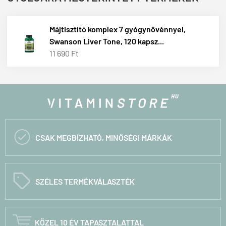
Májtisztító komplex 7 gyógynövénnyel,
Swanson Liver Tone, 120 kapsz...
11 690 Ft

CSAK MEGBÍZHATÓ, MINŐSÉGI MÁRKÁK
C
SZÉLES TERMÉKVÁLASZTÉK

KÖZEL 10 ÉV TAPASZTALATTAL