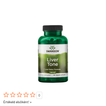





0
Értékeld elsőként! »