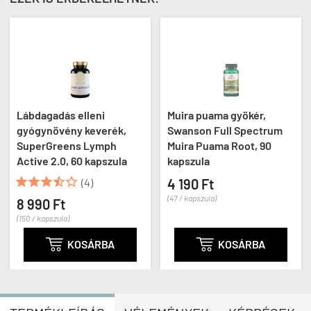
Lábdagadás elleni
Muira puama gyökér,
gyógynövény keverék,
Swanson Full Spectrum
SuperGreens Lymph
Muira Puama Root, 90
Active 2.0, 60 kapszula
kapszula





(4)
4 190 Ft
(47 / kapszula)
8 990 Ft
(150 / kapszula)

KOSÁRBA

KOSÁRBA