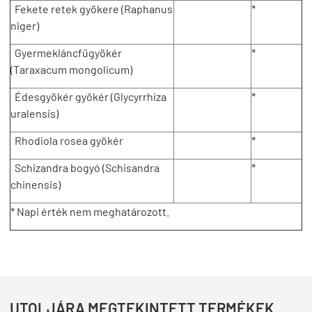
Fekete retek gyökere (Raphanus
*
niger)
Gyermekláncfűgyökér
*
(Taraxacum mongolicum)
Édesgyökér gyökér (Glycyrrhiza
*
uralensis)
Rhodiola rosea gyökér
*
Schizandra bogyó (Schisandra
*
chinensis)
* Napi érték nem meghatározott.
UTOLJÁRA MEGTEKINTETT TERMÉKEK