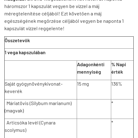
háromszor 1 kapszulát vegyen be vízzel a máj
méregtelenítése céljából! Ezt követően a máj
egészségének megőrzése céljából vegyen be naponta 1
kapszulát vízzel reggelente!
Összetevők
1 vega kapszulában
Adagonkénti
% Napi
mennyiség
érték
Saját gyógynövénykivonat-
15 mg
136%
keverék
Máriatövis (Silybum marianum)
*
(magvak)
Articsóka levél (Cynara
*
scolymus)