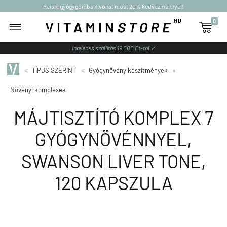
Reishi gyógygomba kivonat most 20% kedvezménnyel!
0

Ingyenes szállítás 19 000 Ft-tól ✓
»
TÍPUS SZERINT
»
Gyógynövény készítmények
»
Növényi komplexek
MÁJTISZTÍTÓ KOMPLEX 7
GYÓGYNÖVÉNNYEL,
SWANSON LIVER TONE,
120 KAPSZULA