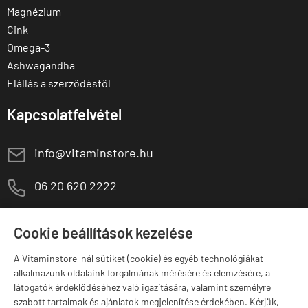
Magnézium
Cink
Omega-3
Ashwagandha
Elállás a szerződéstől
Kapcsolatfelvétel
E
info@vitaminstore.hu
M
06 20 620 2222
1141 Budapest,
T
Szugló u. 83-85.
Cookie beállítások kezelése
H-P:
10:00-18:00
A Vitaminstore-nál sütiket (cookie) és egyéb technológiákat
Márkák
alkalmazunk oldalaink forgalmának mérésére és elemzésére, a
látogatók érdeklődéséhez való igazítására, valamint személyre
szabott tartalmak és ajánlatok megjelenítése érdekében. Kérjük,