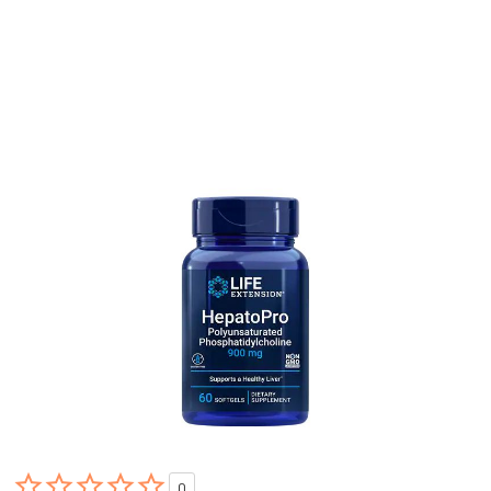





0