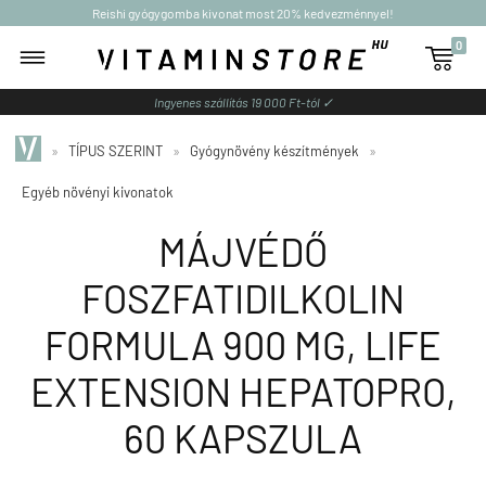
Reishi gyógygomba kivonat most 20% kedvezménnyel!
0

Ingyenes szállítás 19 000 Ft-tól ✓
»
TÍPUS SZERINT
»
Gyógynövény készítmények
»
Egyéb növényi kivonatok
MÁJVÉDŐ
FOSZFATIDILKOLIN
FORMULA 900 MG, LIFE
EXTENSION HEPATOPRO,
60 KAPSZULA