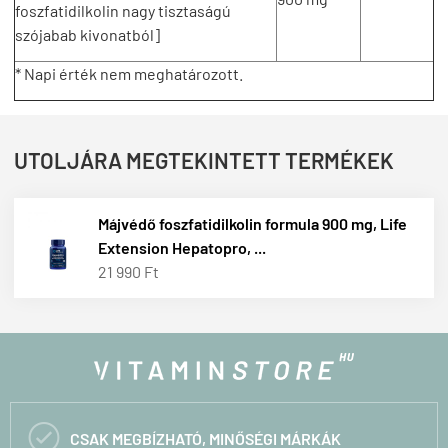
foszfatidilkolin nagy tisztaságú
szójabab kivonatból]
* Napi érték nem meghatározott.
UTOLJÁRA MEGTEKINTETT TERMÉKEK
Májvédő foszfatidilkolin formula 900 mg, Life
Extension Hepatopro, ...
21 990 Ft

CSAK MEGBÍZHATÓ, MINŐSÉGI MÁRKÁK