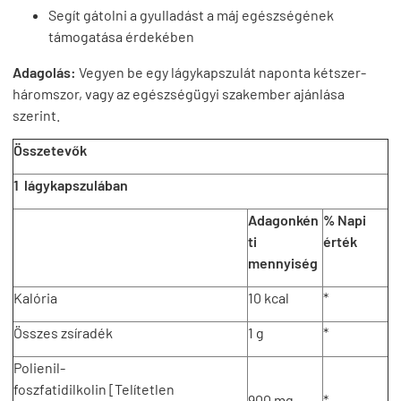
Segít gátolni a gyulladást a máj egészségének
támogatása érdekében
Adagolás:
Vegyen be egy lágykapszulát naponta kétszer-
háromszor, vagy az egészségügyi szakember ajánlása
szerint.
Összetevők
1
lágykapszulában
Adagonkén
% Napi
ti
érték
mennyiség
Kalória
10 kcal
*
Összes zsíradék
1 g
*
Polienil-
foszfatidilkolin [Telítetlen
900 mg
*