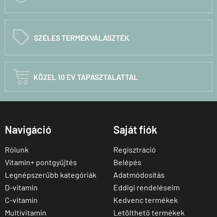
C
SZÉLES TERMÉKVÁLASZTÉK

KÖZEL 10 ÉV TAPASZTALATTAL
Navigáció
Saját fiók
Rólunk
Regisztráció
Vitamin+ pontgyűjtés
Belépés
Legnépszerűbb kategóriák
Adatmódosítás
D-vitamin
Eddigi rendeléseim
C-vitamin
Kedvenc termékek
Multivitamin
Letölthető termékek