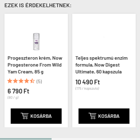
EZEK IS ÉRDEKELHETNEK:
Progeszteron krém, Now
Teljes spektrumú enzim
Progesterone From Wild
formula, Now Digest
Yam Cream, 85 g
Ultimate, 60 kapszula





(5)
10 490 Ft
(175 / kapszula)
6 790 Ft
(80 / g)

KOSÁRBA

KOSÁRBA