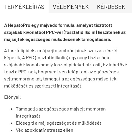
TERMÉKLEÍRÁS
VÉLEMÉNYEK
KÉRDÉSEK
A HepatoPro egy májvédő formula, amelyet tisztított
szójabab kivonatból PPC-vel (foszfatidilkolin) készítenek az
májsejtek egészséges működésének támogatására.
A foszfolipidek a máj sejtmembránjainak szerves részét
képezik. A PPC (foszfatidilkolin) egy nagy tisztaságú
szójabab kivonat, amely foszfolipideket biztosít. Ez lehetővé
teszi a PPC-nek, hogy segítsen felépíteni az egészséges
sejtmembránokat, támogatja az egészséges májsejtek
működését és szerkezeti integritását.
Előnyei:
Támogatja az egészséges májsejt membrán
integritását
Elősegíti a máj egészségét és működését
Véd az oxidatív stressz ellen