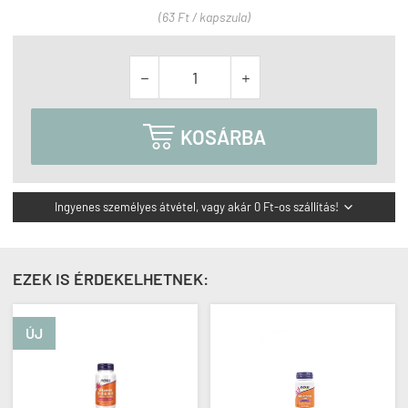
(63 Ft / kapszula)



KOSÁRBA
Ingyenes személyes átvétel, vagy akár 0 Ft-os szállítás!

EZEK IS ÉRDEKELHETNEK:
ÚJ