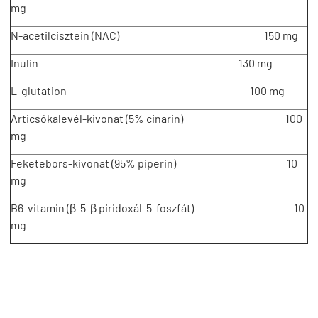
mg
N-acetilcisztein (NAC) 150 mg
Inulin 130 mg
L-glutation 100 mg
Articsókalevél-kivonat (5% cinarin) 100
mg
Feketebors-kivonat (95% piperin) 10
mg
B6-vitamin (β-5-β piridoxál-5-foszfát) 10
mg