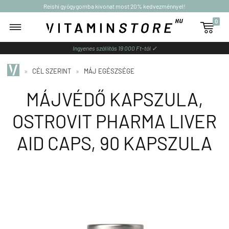
Reishi gyógygomba kivonat most 20% kedvezménnyel!
0

Ingyenes szállítás 19 000 Ft-tól ✓
»
CÉL SZERINT
»
MÁJ EGÉSZSÉGE
MÁJVÉDŐ KAPSZULA,
OSTROVIT PHARMA LIVER
AID CAPS, 90 KAPSZULA