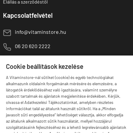
Elállás a szerződéstől
Kapcsolatfelvétel
E
info@vitaminstore.hu
M
06 20 620 2222
1141 Budapest,
T
Szugló u. 83-85.
Cookie beállítások kezelése
H-P:
10:00-18:00
A Vitaminstore-nál sütiket (cookie) és egyéb technológiákat
Márkák
alkalmazunk oldalaink forgalmának mérésére és elemzésére, a
látogatók érdeklődéséhez való igazítására, valamint személyre
szabott tartalmak és ajánlatok megjelenítése érdekében. Kérjük,
olvassa el Adatkezelési Tájékoztatónkat, amelyben részletes
információkat talál az általunk használt sütikről. Ha a „Minden
Valuta választás
javasolt süti engedélyezése” lehetőséget választja, akkor elfogadja
az általunk alkalmazott sütik használatát, mellyel hozzájárul
szolgáltatásaink fejlesztéséhez és a lehető legrelevánsabb ajánlatok