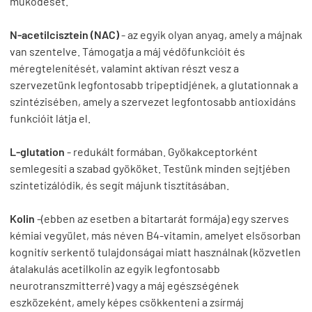
működését.
N-acetilcisztein (NAC)
- az egyik olyan anyag, amely a májnak
van szentelve. Támogatja a máj védőfunkcióit és
méregtelenítését, valamint aktívan részt vesz a
szervezetünk legfontosabb tripeptidjének, a glutationnak a
szintézisében, amely a szervezet legfontosabb antioxidáns
funkcióit látja el.
L-glutation
- redukált formában. Gyökakceptorként
semlegesíti a szabad gyököket. Testünk minden sejtjében
szintetizálódik, és segít májunk tisztításában.
Kolin
-(ebben az esetben a bitartarát formája) egy szerves
kémiai vegyület, más néven B4-vitamin, amelyet elsősorban
kognitív serkentő tulajdonságai miatt használnak (közvetlen
átalakulás acetilkolin az egyik legfontosabb
neurotranszmitterré) vagy a máj egészségének
eszközeként, amely képes csökkenteni a zsírmáj