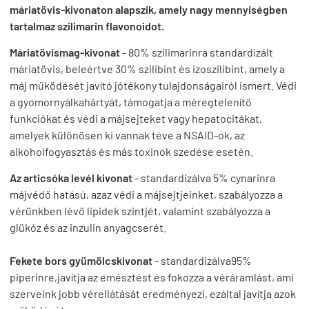
máriatövis-kivonaton alapszik, amely nagy mennyiségben
tartalmaz szilimarin flavonoidot.
Máriatövismag-kivonat
- 80% szilimarinra standardizált
máriatövis, beleértve 30% szilibint és izoszilibint, amely a
máj működését javító jótékony tulajdonságairól ismert. Védi
a gyomornyálkahártyát, támogatja a méregtelenítő
funkciókat és védi a májsejteket vagy hepatocitákat,
amelyek különösen ki vannak téve a NSAID-ok, az
alkoholfogyasztás és más toxinok szedése esetén.
Az articsóka levél kivonat
- standardizálva 5% cynarinra
májvédő hatású, azaz védi a májsejtjeinket, szabályozza a
vérünkben lévő lipidek szintjét, valamint szabályozza a
glükóz és az inzulin anyagcserét.
Fekete bors gyümölcskivonat
- standardizálva95%
piperinre,javítja az emésztést és fokozza a véráramlást, ami
szerveink jobb vérellátását eredményezi, ezáltal javítja azok