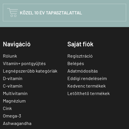

KÖZEL 10 ÉV TAPASZTALATTAL
Navigáció
Saját fiók
Rólunk
Regisztráció
Vitamin+ pontgyűjtés
Belépés
Legnépszerűbb kategóriák
Adatmódosítás
D-vitamin
Eddigi rendeléseim
C-vitamin
Kedvenc termékek
Multivitamin
Letölthető termékek
Magnézium
Cink
Omega-3
Ashwagandha