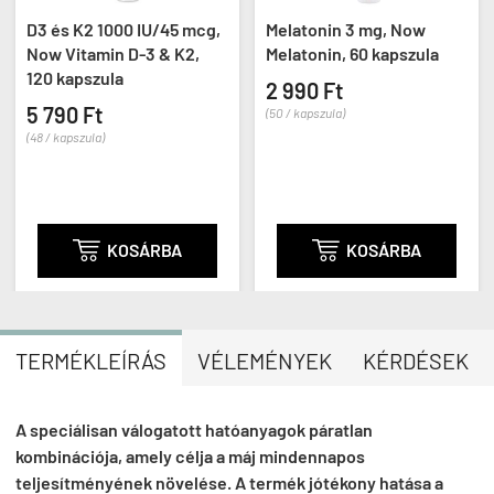
D3 és K2 1000 IU/45 mcg,
Melatonin 3 mg, Now
Now Vitamin D-3 & K2,
Melatonin, 60 kapszula
120 kapszula
2 990 Ft
5 790 Ft
(50 / kapszula)
(48 / kapszula)

KOSÁRBA

KOSÁRBA
TERMÉKLEÍRÁS
VÉLEMÉNYEK
KÉRDÉSEK
A speciálisan válogatott hatóanyagok páratlan
kombinációja, amely célja a máj mindennapos
teljesítményének növelése. A termék jótékony hatása a