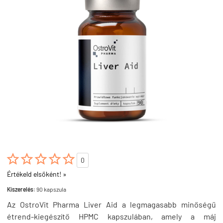





0
Értékeld elsőként! »
Kiszerelés:
90 kapszula
Az OstroVit Pharma Liver Aid a legmagasabb minőségű
étrend-kiegészítő HPMC kapszulában, amely a máj