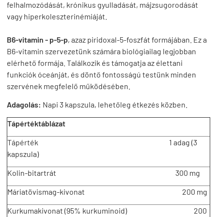
felhalmozódását, krónikus gyulladását, májzsugorodását
vagy hiperkoleszterinémiáját.
B6-vitamin - p-5-p
, azaz piridoxal-5-foszfát formájában. Ez a
B6-vitamin szervezetünk számára biológiailag legjobban
elérhető formája. Találkozik és támogatja az élettani
funkciók óceánját, és döntő fontosságú testünk minden
szervének megfelelő működésében.
Adagolás:
Napi 3 kapszula, lehetőleg étkezés közben.
Tápértéktáblázat
Tápérték 1 adag (3
kapszula)
Kolin-bitartrát 300 mg
Máriatövismag-kivonat 200 mg
Kurkumakivonat (95% kurkuminoid) 200