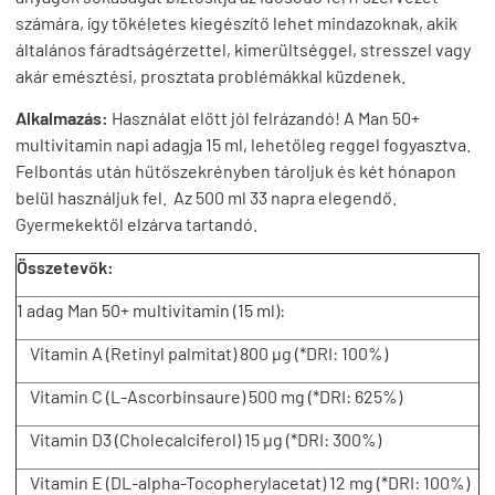
számára, így tökéletes kiegészítő lehet mindazoknak, akik
általános fáradtságérzettel, kimerültséggel, stresszel vagy
akár emésztési, prosztata problémákkal küzdenek.
Alkalmazás:
Használat előtt jól felrázandó! A Man 50+
multivitamin napi adagja 15 ml, lehetőleg reggel fogyasztva.
Felbontás után hűtőszekrényben tároljuk és két hónapon
belül használjuk fel. Az 500 ml 33 napra elegendő.
Gyermekektől elzárva tartandó.
Összetevők:
1 adag Man 50+ multivitamin (15 ml):
Vitamin A (Retinyl palmitat) 800 µg (*DRI: 100%)
Vitamin C (L-Ascorbinsaure) 500 mg (*DRI: 625%)
Vitamin D3 (Cholecalciferol) 15 µg (*DRI: 300%)
Vitamin E (DL-alpha-Tocopherylacetat) 12 mg (*DRI: 100%)