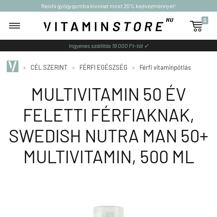
Reishi gyógygomba kivonat most 20% kedvezménnyel!
0

Ingyenes szállítás 19 000 Ft-tól ✓
»
CÉL SZERINT
»
FÉRFI EGÉSZSÉG
»
Férfi vitaminpótlás
MULTIVITAMIN 50 ÉV
FELETTI FÉRFIAKNAK,
SWEDISH NUTRA MAN 50+
MULTIVITAMIN, 500 ML