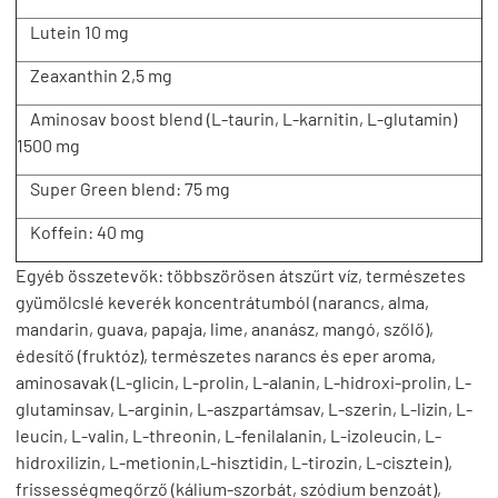
Lutein 10 mg
Zeaxanthin 2,5 mg
Aminosav boost blend (L-taurin, L-karnitin, L-glutamin)
1500 mg
Super Green blend: 75 mg
Koffein: 40 mg
Egyéb összetevők: többszörösen átszűrt víz, természetes
gyümölcslé keverék koncentrátumból (narancs, alma,
mandarin, guava, papaja, lime, ananász, mangó, szőlő),
édesítő (fruktóz), természetes narancs és eper aroma,
aminosavak (L-glicin, L-prolin, L-alanin, L-hidroxi-prolin, L-
glutaminsav, L-arginin, L-aszpartámsav, L-szerin, L-lizin, L-
leucin, L-valin, L-threonin, L-fenilalanin, L-izoleucin, L-
hidroxilizin, L-metionin,L-hisztidin, L-tirozin, L-cisztein),
frissességmegőrző (kálium-szorbát, szódium benzoát),