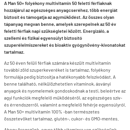
A Man 50+ folyékony multivitamin 50 feletti férfiaknak
hozzájárul az egészséges anyagcseréhez, több energiát
biztosít és támogatja az agyműködést. Az összes olyan
tápanyag megvan benne, amelyek szerepelnek az 50 év
feletti férfiak napi szükségletei között. Energizáló, a
szellemi és fizikai egyensúlyt biztosító
szuperélelmiszereket és bioaktív gyógynövény-kivonatokat
tartalmaz.
Az 50 éven felüli férfiak számára készült multivitamin
további zöld szuperkeveréket is tartalmaz, folyékony
formulája pedig biztosítja a hatékonyabb felszívódást. A
benne található, nélkülözhetetlen vitaminok, ásványi
anyagok és nyomelemek gondoskodnak a testi, beleértve az
agyi funkciók megfelelő működéséről, az egészséges szív-
és érrendszerről, valamint a megfelelő fehérje egyensúlyról.
A Man 50+ multivitamin 100% -ban természetes
összetevőket tartalmaz, glutén-, cukor- és GMO-mentes.
Ahogy öregszünk, egyre több vitaminra van szükségünk,