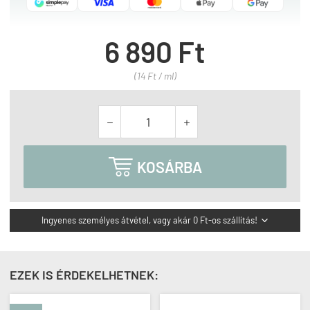
6 890 Ft
(14 Ft / ml)



KOSÁRBA
Ingyenes személyes átvétel, vagy akár 0 Ft-os szállítás!

EZEK IS ÉRDEKELHETNEK: