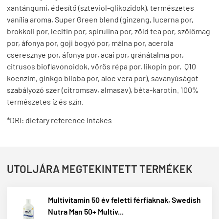
xantángumi, édesítő (szteviol-glikozidok), természetes
vanília aroma, Super Green blend (ginzeng, lucerna por,
brokkoli por, lecitin por, spirulina por, zöld tea por, szőlőmag
por, áfonya por, goji bogyó por, málna por, acerola
cseresznye por, áfonya por, acai por, gránátalma por,
citrusos bioflavonoidok, vörös répa por, likopin por, Q10
koenzim, ginkgo biloba por, aloe vera por), savanyúságot
szabályozó szer (citromsav, almasav), béta-karotin. 100%
természetes íz és szín.
*DRI: dietary reference intakes
UTOLJÁRA MEGTEKINTETT TERMÉKEK
Multivitamin 50 év feletti férfiaknak, Swedish
Nutra Man 50+ Multiv...