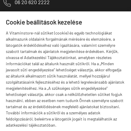
M
06 20 620 2222
1141 Budapest,
T
Szugló u. 83-85.
Cookie beállítások kezelése
H-P:
10:00-18:00
A Vitaminstore-nál sütiket (cookie) és egyéb technológiákat
Márkák
alkalmazunk oldalaink forgalmának mérésére és elemzésére, a
látogatók érdeklődéséhez való igazítására, valamint személyre
szabott tartalmak és ajánlatok megjelenítése érdekében. Kérjük,
olvassa el Adatkezelési Tájékoztatónkat, amelyben részletes
információkat talál az általunk használt sütikről. Ha a „Minden
Valuta választás
javasolt süti engedélyezése” lehetőséget választja, akkor elfogadja
az általunk alkalmazott sütik használatát, mellyel hozzájárul
szolgáltatásaink fejlesztéséhez és a lehető legrelevánsabb ajánlatok
megjelenítéséhez. Ha a „A szükséges sütik engedélyezése”
lehetőséget választja, akkor csak a nélkülözhetetlen sütiket fogjuk
használni, ebben az esetben nem tudunk Önnek személyre szabott
tartalmat és az érdeklődésének megfelelő ajánlatokat biztosítani.
További információk a sütikről és a személyes adatok
feldolgozásáról, beleértve a látogatók jogait is megtalálhatók az
adatkezelési tájékoztatóban.