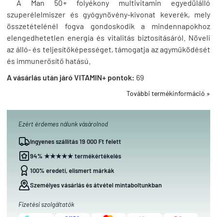
A Man 50+ folyékony multivitamin egyedülálló
szuperélelmiszer és gyógynövény-kivonat keverék, mely
összetételénél fogva gondoskodik a mindennapokhoz
elengedhetetlen energia és vitalitás biztosításáról. Növeli
az álló- és teljesítőképességet, támogatja az agyműködését
és immunerősítő hatású.
A vásárlás után járó VITAMIN+ pontok:
69
További termékinformáció »
Ezért érdemes nálunk vásárolnod
Ingyenes szállítás 19 000 Ft felett
94% ★★★★★ termékértékelés
100% eredeti, elismert márkák
Személyes vásárlás és átvétel mintaboltunkban
Fizetési szolgáltatók