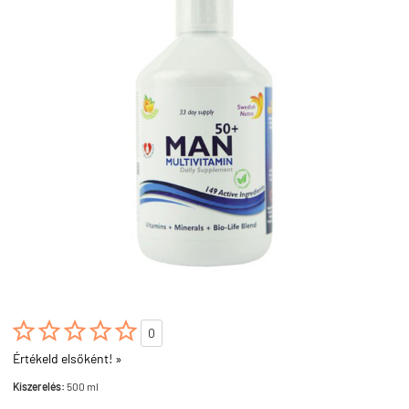





0
Értékeld elsőként! »
Kiszerelés:
500 ml