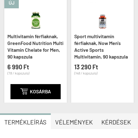
ÚJ
Multivitamin férfiaknak,
Sport multivitamin
GreenFood Nutrition Multi
férfiaknak, Now Men's
Vitamin Chelate for Men,
Active Sports
90 kapszula
Multivitamin, 90 kapszula
6 990 Ft
13 290 Ft
(
(78 / kapszula)
(148 / kapszula)

KOSÁRBA
TERMÉKLEÍRÁS
VÉLEMÉNYEK
KÉRDÉSEK