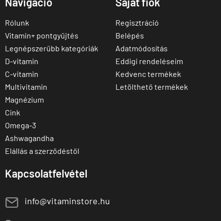
Navigáció
Saját fiók
Rólunk
Regisztráció
Vitamin+ pontgyűjtés
Belépés
Legnépszerűbb kategóriák
Adatmódosítás
D-vitamin
Eddigi rendeléseim
C-vitamin
Kedvenc termékek
Multivitamin
Letölthető termékek
Magnézium
Cink
Omega-3
Ashwagandha
Elállás a szerződéstől
Kapcsolatfelvétel
E
info@vitaminstore.hu