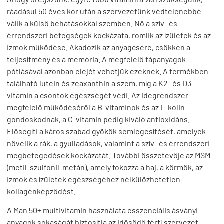
ráadásul 50 éves kor után a szervezetünk védtelenebbé
válik a külső behatásokkal szemben. Nő a szív- és
érrendszeri betegségek kockázata, romlik az ízületek és az
izmok működése. Akadozik az anyagcsere, csökken a
teljesítmény és a memória. A megfelelő tápanyagok
pótlásával azonban elejét vehetjük ezeknek. A termékben
található lutein és zeaxanthin a szem, míg a K2- és D3-
vitamin a csontok egészségét védi. Az idegrendszer
megfelelő működéséről a B-vitaminok és az L-kolin
gondoskodnak, a C-vitamin pedig kiváló antioxidáns.
Elősegíti a káros szabad gyökök semlegesítését, amelyek
növelik a rák, a gyulladások, valamint a szív- és érrendszeri
megbetegedések kockázatát. További összetevője az MSM
(metil-szulfonil-metán), amely fokozza a haj, a körmök, az
izmok és ízületek egészségéhez nélkülözhetetlen
kollagénképződést.
A Man 50+ multivitamin használata esszenciális ásványi
anyagok sokaságát biztosítja az idősödő férfi szervezet