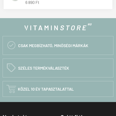
6 890 Ft

CSAK MEGBÍZHATÓ, MINŐSÉGI MÁRKÁK
C
SZÉLES TERMÉKVÁLASZTÉK

KÖZEL 10 ÉV TAPASZTALATTAL