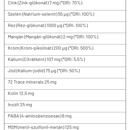
Cink (Zink-glükonát) 7 mg (*DRI: 70%)
Szelén (Natrium-selenit) 55 µg (*DRI: 100%)
Réz (Réz-glükonát) 1000 µg (*DRI: 100%)
Mangán (Mangán-glükonát) 2 mg (*DRI: 100%)
Króm (Króm-pikolinát) 200 µg (*DRI: 500%)
Kálium (Citrátként) 107 mg (*DRI: 5,5%)
Jód (Kálium-jodid) 75 µg (*DRI: 50%)
72 Trace minerals 25 mg
Kolin 12,5 mg
Inozit 25 mg
PABA (4-aminobenzoesav) 6 mg
MSM (metil-szulfonil-metán) 125 mg