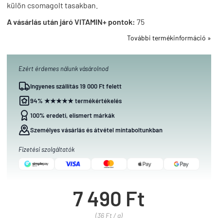
külön csomagolt tasakban.
A vásárlás után járó VITAMIN+ pontok:
75
További termékinformáció »
Ezért érdemes nálunk vásárolnod
Ingyenes szállítás 19 000 Ft felett
94% ★★★★★ termékértékelés
100% eredeti, elismert márkák
Személyes vásárlás és átvétel mintaboltunkban
Fizetési szolgáltatók
7 490 Ft
(36 Ft / g)