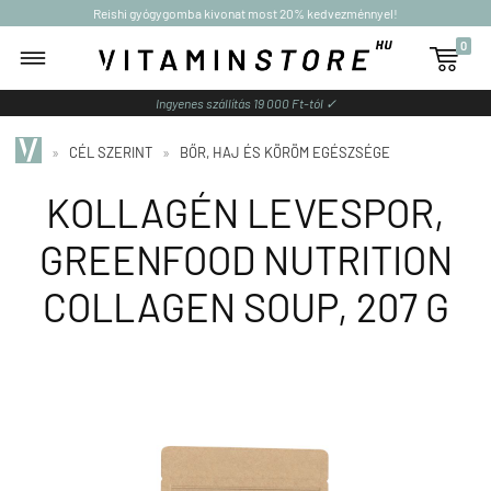
Reishi gyógygomba kivonat most 20% kedvezménnyel!
0

Ingyenes szállítás 19 000 Ft-tól ✓
»
CÉL SZERINT
»
BŐR, HAJ ÉS KÖRÖM EGÉSZSÉGE
KOLLAGÉN LEVESPOR,
GREENFOOD NUTRITION
COLLAGEN SOUP, 207 G