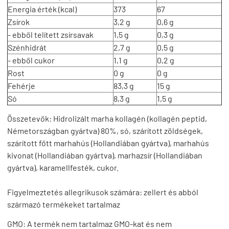
Energia érték (kcal)
373
67
Zsírok
3,2 g
0,6 g
- ebből telített zsírsavak
1,5 g
0,3 g
Szénhidrát
2,7 g
0,5 g
- ebből cukor
1,1 g
0,2 g
Rost
0 g
0 g
Fehérje
83,3 g
15 g
Só
8,3 g
1,5 g
Összetevők:
Hidrolizált marha kollagén (kollagén peptid,
Németországban gyártva) 80%, só, szárított zöldségek,
szárított főtt marhahús (Hollandiában gyártva), marhahús
kivonat (Hollandiában gyártva), marhazsír (Hollandiában
gyártva), karamellfesték, cukor.
Figyelmeztetés allegrikusok számára: zellert és abból
származó termékeket tartalmaz
GMO:
A termék
nem tartalmaz GMO-kat
és nem