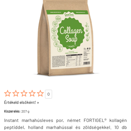





0
Értékeld elsőként! »
Kiszerelés:
207 g
Instant marhahúsleves por, német FORTIGEL® kollagén
peptiddel, holland marhahússal és zöldségekkel. 10 db