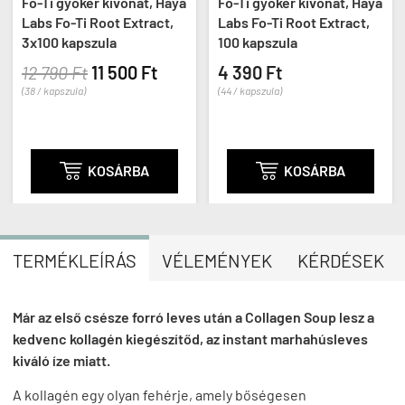
Fo-Ti gyökér kivonat, Haya
Fo-Ti gyökér kivonat, Haya
Labs Fo-Ti Root Extract,
Labs Fo-Ti Root Extract,
3x100 kapszula
100 kapszula
12 790 Ft
11 500 Ft
4 390 Ft
(38 / kapszula)
(44 / kapszula)

KOSÁRBA

KOSÁRBA
TERMÉKLEÍRÁS
VÉLEMÉNYEK
KÉRDÉSEK
Már az első csésze forró leves után a Collagen Soup lesz a
kedvenc kollagén kiegészítőd, az instant marhahúsleves
kiváló íze miatt.
A kollagén egy olyan fehérje, amely bőségesen