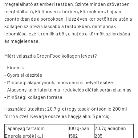
megtalálható az emberi testben. Szinte minden szövetben
megtalálható, különösen a bőrben, körmökben, hajban,
csontokban és a porcokban. Húsz éves kor betöltése után a
kollagén szintézis lassabb a testünkben, mint annak
lebomlása, ezért romlik a bőr, a haj és a körmök szilárdsága
és megjelenése.
Miért válaszd a GreenFood kollagén levest?
- Finom íz
- Gyors elkészítés
- Minőségi alapanyagok, nincs semmi helyettesítve
- Alacsony kalóriatartalmú, redukciós diéták során alkalmas
- Minőségi kollagén forrása
Használati útasítás:
20,7 g-ot (egy tasak) öntsön le 200 ml
forró vizzel. Keverje össze és hagyja állni 3 percig.
Tápanyag tartalom
100 g-ban
20,7g adagban
Energia érték (kJ)
1582
285