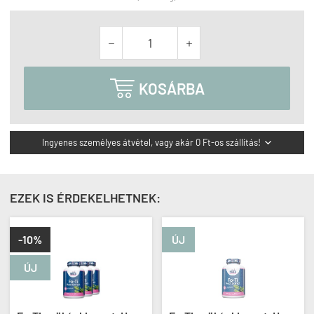



KOSÁRBA
Ingyenes személyes átvétel, vagy akár 0 Ft-os szállítás!

EZEK IS ÉRDEKELHETNEK:
-10%
ÚJ
ÚJ