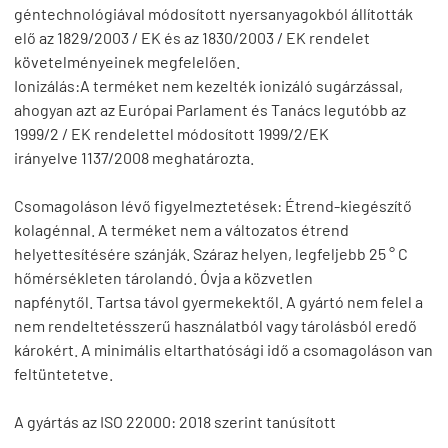
géntechnológiával módosított nyersanyagokból állították
elő az 1829/2003 / EK és az 1830/2003 / EK rendelet
követelményeinek megfelelően.
Ionizálás:
A terméket nem kezelték ionizáló sugárzással,
ahogyan azt az Európai Parlament és Tanács
legutóbb az
1999/2 / EK rendelettel módosított 1999/2/EK
irányelve
1137/2008
meghatározta.
Csomagoláson lévő figyelmeztetések:
Étrend-kiegészítő
kolagénnal.
A terméket nem a változatos étrend
helyettesítésére szánják.
Száraz helyen, legfeljebb 25 ° C
hőmérsékleten tárolandó. Óvja a közvetlen
napfénytől.
Tartsa távol gyermekektől.
A gyártó nem felel a
nem rendeltetésszerű használatból vagy tárolásból eredő
károkért. A minimális eltarthatósági idő a csomagoláson van
feltüntetetve.
A gyártás az
ISO 22000: 2018
szerint tanúsított