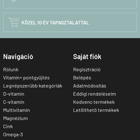

KÖZEL 10 ÉV TAPASZTALATTAL
Navigáció
Saját fiók
Rólunk
Regisztráció
Vitamin+ pontgyűjtés
Belépés
Legnépszerűbb kategóriák
Adatmódosítás
D-vitamin
Eddigi rendeléseim
C-vitamin
Kedvenc termékek
Multivitamin
Letölthető termékek
Magnézium
Cink
Omega-3