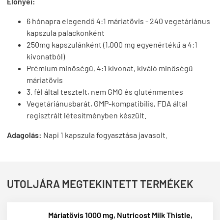
Előnyei:
6 hónapra elegendő 4:1 máriatövis - 240 vegetáriánus
kapszula palackonként
250mg kapszulánként (1,000 mg egyenértékű a 4:1
kivonatból)
Prémium minőségű, 4:1 kivonat, kiváló minőségű
máriatövis
3. fél által tesztelt, nem GMO és gluténmentes
Vegetáriánusbarát, GMP-kompatibilis, FDA által
regisztrált létesítményben készült.
Adagolás:
Napi 1 kapszula fogyasztása javasolt.
UTOLJÁRA MEGTEKINTETT TERMÉKEK
Máriatövis 1000 mg, Nutricost Milk Thistle,