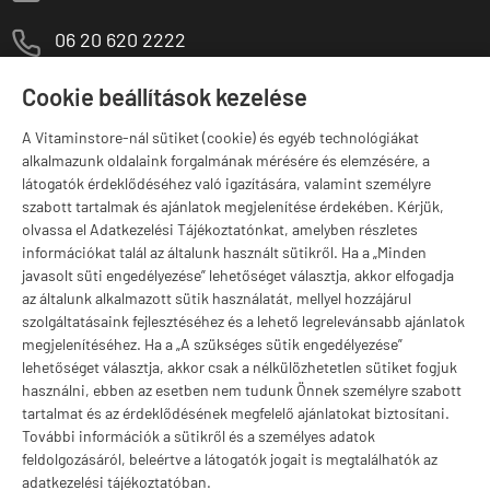
M
06 20 620 2222
1141 Budapest,
T
Cookie beállítások kezelése
Szugló u. 83-85.
H-P:
10:00-18:00
A Vitaminstore-nál sütiket (cookie) és egyéb technológiákat
alkalmazunk oldalaink forgalmának mérésére és elemzésére, a
Márkák
látogatók érdeklődéséhez való igazítására, valamint személyre
szabott tartalmak és ajánlatok megjelenítése érdekében. Kérjük,
olvassa el Adatkezelési Tájékoztatónkat, amelyben részletes
információkat talál az általunk használt sütikről. Ha a „Minden
javasolt süti engedélyezése” lehetőséget választja, akkor elfogadja
Valuta választás
az általunk alkalmazott sütik használatát, mellyel hozzájárul
szolgáltatásaink fejlesztéséhez és a lehető legrelevánsabb ajánlatok
megjelenítéséhez. Ha a „A szükséges sütik engedélyezése”
lehetőséget választja, akkor csak a nélkülözhetetlen sütiket fogjuk
használni, ebben az esetben nem tudunk Önnek személyre szabott
tartalmat és az érdeklődésének megfelelő ajánlatokat biztosítani.
További információk a sütikről és a személyes adatok
feldolgozásáról, beleértve a látogatók jogait is megtalálhatók az
adatkezelési tájékoztatóban.