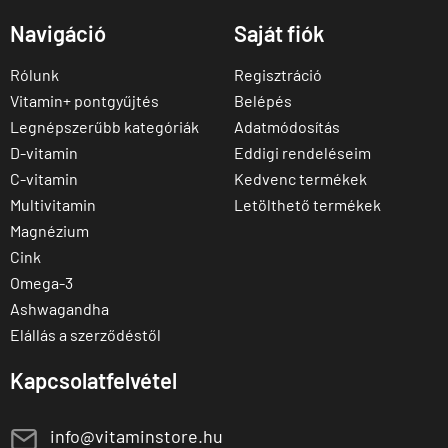
Navigáció
Saját fiók
Rólunk
Regisztráció
Vitamin+ pontgyűjtés
Belépés
Legnépszerűbb kategóriák
Adatmódosítás
D-vitamin
Eddigi rendeléseim
C-vitamin
Kedvenc termékek
Multivitamin
Letölthető termékek
Magnézium
Cink
Omega-3
Ashwagandha
Elállás a szerződéstől
Kapcsolatfelvétel
E
info@vitaminstore.hu