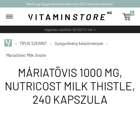
Reishi gyógygomba kivonat most 20% kedvezménnyel!
0

Ingyenes szállítás 19 000 Ft-tól ✓
»
TÍPUS SZERINT
»
Gyógynövény készítmények
»
Máriatövis/ Milk thistle
MÁRIATÖVIS 1000 MG,
NUTRICOST MILK THISTLE,
240 KAPSZULA