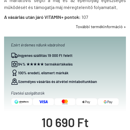
A máriatövis segíti a máj és az epehólyag egészséges
működését és támogatja máj méregtelenítő folyamatait.
A vásárlás után járó VITAMIN+ pontok:
107
További termékinformáció »
Ezért érdemes nálunk vásárolnod
Ingyenes szállítás 19 000 Ft felett
94% ★★★★★ termékértékelés
100% eredeti, elismert márkák
Személyes vásárlás és átvétel mintaboltunkban
Fizetési szolgáltatók
10 690 Ft