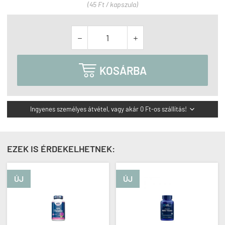
(45 Ft / kapszula)



KOSÁRBA
Ingyenes személyes átvétel, vagy akár 0 Ft-os szállítás!

EZEK IS ÉRDEKELHETNEK:
ÚJ
ÚJ