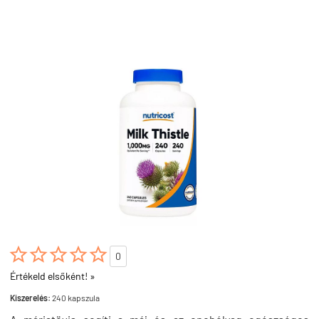





0
Értékeld elsőként! »
Kiszerelés:
240 kapszula