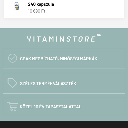
240 kapszula
10 690 Ft

CSAK MEGBÍZHATÓ, MINŐSÉGI MÁRKÁK
C
SZÉLES TERMÉKVÁLASZTÉK

KÖZEL 10 ÉV TAPASZTALATTAL