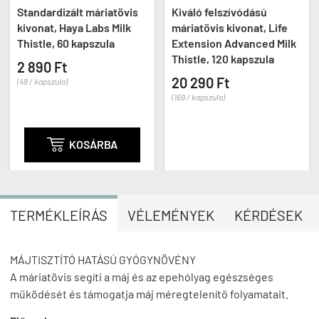
Standardizált máriatövis
Kiváló felszívódású
kivonat, Haya Labs Milk
máriatövis kivonat, Life
Thistle, 60 kapszula
Extension Advanced Milk
Thistle, 120 kapszula
2 890 Ft
20 290 Ft
(48 / kapszula)
(169 / kapszula)

KOSÁRBA
TERMÉKLEÍRÁS
VÉLEMÉNYEK
KÉRDÉSEK
MÁJTISZTÍTÓ HATÁSÚ GYÓGYNÖVÉNY
A máriatövis segíti a máj és az epehólyag egészséges
működését és támogatja máj méregtelenítő folyamatait.