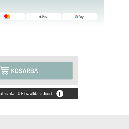

KOSÁRBA
i
és akár 0 Ft szállítási díjért!