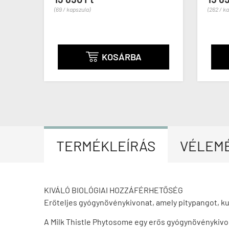
(69 / kapszula)
(262 / k
KOSÁRBA

TERMÉKLEÍRÁS
VÉLEM
KIVÁLÓ BIOLÓGIAI HOZZÁFÉRHETŐSÉG
Erőteljes gyógynövénykivonat, amely pitypangot, ku
A Milk Thistle Phytosome egy erős gyógynövénykivon