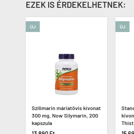
EZEK IS ÉRDEKELHETNEK:
ÚJ
ÚJ
vonat
Szilimarin máriatövis kivonat
Stand
100
300 mg, Now Silymarin, 200
kivon
kapszula
Thist
13 890 Ft
15 6