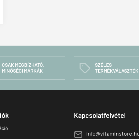
CSAK MEGBÍZHATÓ,
SZÉLES
C
MINŐSÉGI MÁRKÁK
TERMÉKVÁLASZTÉK
fiók
Kapcsolatfelvétel
áció
E
info@vitaminstore.h