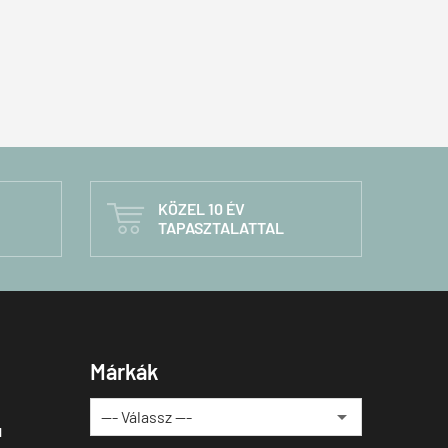
KÖZEL 10 ÉV

TAPASZTALATTAL
Márkák
u