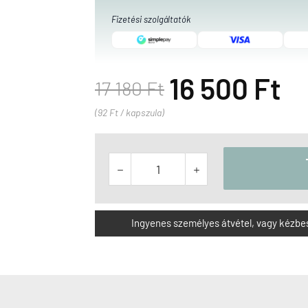
Fizetési szolgáltatók
16 500 Ft
17 180 Ft
(92 Ft / kapszula)


Ingyenes személyes átvétel, vagy kézbesít