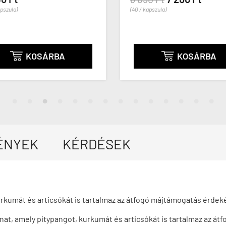
apszula)
(40 / kapszula)
KOSÁRBA
KOSÁRBA


ÉNYEK
KÉRDÉSEK
rkumát és articsókát is tartalmaz az átfogó májtámogatás érdek
at, amely pitypangot, kurkumát és articsókát is tartalmaz az á