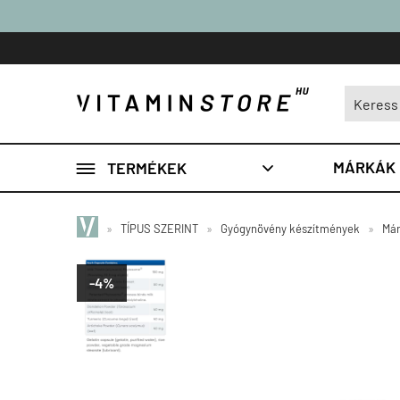

MÁRKÁK
TERMÉKEK

»
TÍPUS SZERINT
»
Gyógynövény készítmények
»
Már
-4%