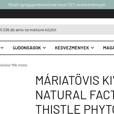
Reishi gyógygomba kivonat most 20% kedvezménnyel!
ÚJDONSÁGOK
KEDVEZMÉNYEK
MAGA



iatövis/ Milk thistle
MÁRIATÖVIS KI
NATURAL FAC
THISTLE PHYT