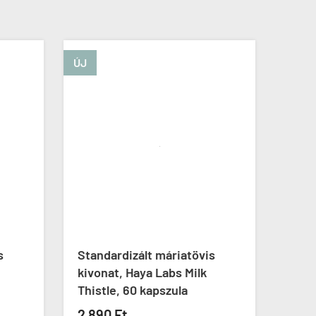
ÚJ
ÚJ
s
Standardizált máriatövis
Kivá
kivonat, Haya Labs Milk
mári
Thistle, 60 kapszula
Exte
This
2 890 Ft