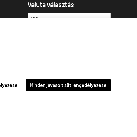
Valuta választás
élyezése
Minden javasolt süti engedélyezése