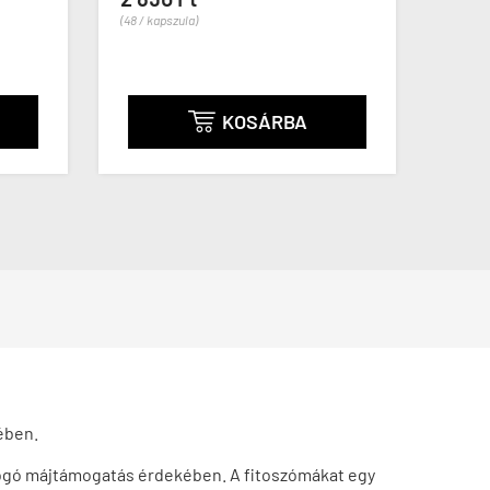
(48 / kapszula)
20 2
(169 / k
KOSÁRBA

ében.
tfogó májtámogatás érdekében. A fitoszómákat egy