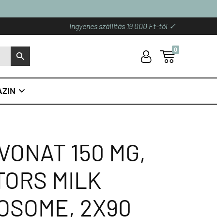
Ingyenes szállítás 19 000 Ft-tól ✓
0
U

S
ZIN

VONAT 150 MG,
TORS MILK
OSOME, 2X90