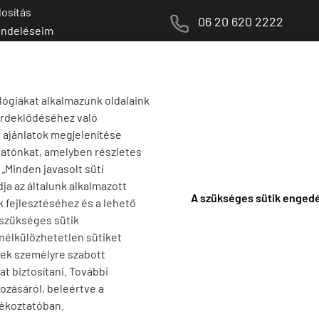
osítás
M
06 20 620 2222
endeléseim
 termékek
1141 Budapest,
T
Szugló u. 83-85.
tő termékek
H-P:
10:00-18:00
lógiákat alkalmazunk oldalaink
érdeklődéséhez való
s ajánlatok megjelenítése
tatónkat, amelyben részletes
a „Minden javasolt süti
ja az általunk alkalmazott
A szükséges sütik enged
k fejlesztéséhez és a lehető
 szükséges sütik
 nélkülözhetetlen sütiket
nek személyre szabott
t biztosítani. További
ozásáról, beleértve a
jékoztatóban.
F
-
Adatkezelési tájékoztató