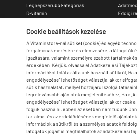
Legnépszerűbb kategóriák
Adatmód
D-vitamin
Eddigi r
C-vitamin
Kedvenc
Multivitamin
Letölthe
Cookie beállítások kezelése
Magnézium
A Vitaminstore-nál sütiket (cookie) és egyéb techno
Cink
forgalmának mérésére és elemzésére, a látogatók 
Omega-3
igazítására, valamint személyre szabott tartalmak é
Ashwagandha
érdekében. Kérjük, olvassa el Adatkezelési Tájékoz
Elállás a szerződéstől
információkat talál az általunk használt sütikről. Ha 
engedélyezése” lehetőséget választja, akkor elfogad
sütik használatát, mellyel hozzájárul szolgáltatásain
legrelevánsabb ajánlatok megjelenítéséhez. Ha a „A
engedélyezése” lehetőséget választja, akkor csak a
fogjuk használni, ebben az esetben nem tudunk Ön
tartalmat és az érdeklődésének megfelelő ajánlatoka
információk a sütikről és a személyes adatok feldolg
Péter Budapest településről
P
látogatók jogait is megtalálhatók az adatkezelési tá
Vásárolt a webáruházban
vitaminstore.hu -
Vitaminstore / Gymstore Hungary
-
ÁSZ