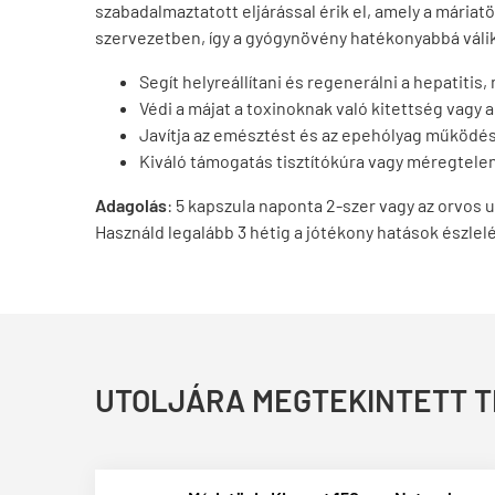
szabadalmaztatott eljárással érik el, amely a mária
szervezetben, így a gyógynövény hatékonyabbá válik
Segít helyreállítani és regenerálni a hepatiti
Védi a májat a toxinoknak való kitettség vagy 
Javítja az emésztést és az epehólyag működé
Kiváló támogatás tisztítókúra vagy méregtel
Adagolás
:
5 kapszula naponta 2-szer vagy az orvos ut
Használd legalább 3 hétig a jótékony hatások észlel
UTOLJÁRA MEGTEKINTETT 