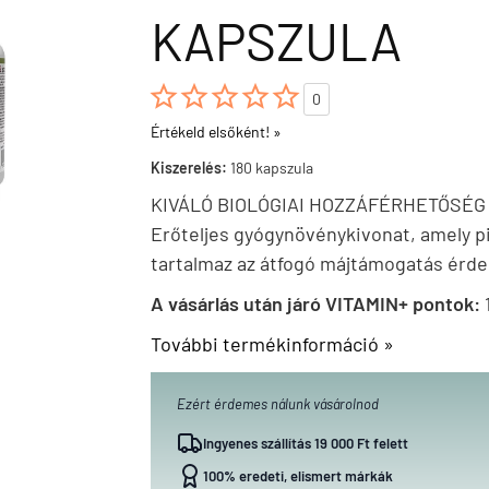
KAPSZULA





0
Értékeld elsőként! »
Kiszerelés:
180 kapszula
KIVÁLÓ BIOLÓGIAI HOZZÁFÉRHETŐSÉG
Erőteljes gyógynövénykivonat, amely pi
tartalmaz az átfogó májtámogatás érd
A vásárlás után járó VITAMIN+ pontok:
További termékinformáció »
Ezért érdemes nálunk vásárolnod
Ingyenes szállítás 19 000 Ft felett
100% eredeti, elismert márkák