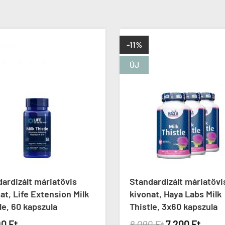
-11%
ÚJ
ardizált máriatövis
Standardizált máriatövi
at, Life Extension Milk
kivonat, Haya Labs Milk
le, 60 kapszula
Thistle, 3x60 kapszula
90 Ft
8 090 Ft
7 200 Ft