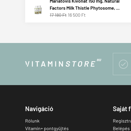
Máriatövis Kivonat 150 mg, Natural
Factors Milk Thistle Phytosome, ...
17 180 Ft
16 500 Ft

Navigáció
Saját 
Rólunk
Regisztr
Vitamin+ pontgyűjtés
Belépés