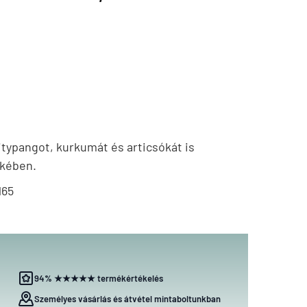
typangot, kurkumát és articsókát is
ekében.
165
94% ★★★★★ termékértékelés
Személyes vásárlás és átvétel mintaboltunkban