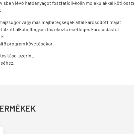
tövisben lévő hatóanyagot foszfatidil-kolin molekulákkal köti ös
.
s, májzsugor vagy más májbetegségek által károsodott májat.
a túlzott alkoholfogyasztás okozta esetleges károsodástól
sét
enítő program követésekor
asításai szerint.
éséhez.
TERMÉKEK