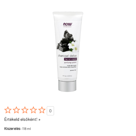





0
Értékeld elsőként! »
Kiszerelés:
118 ml