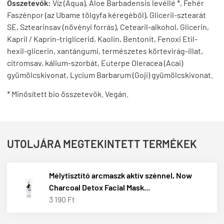
Összetevők:
Víz (Aqua), Aloe Barbadensis levéllé *, Fehér
Faszénpor (az Ubame tölgyfa kéregéből), Gliceril-sztearát
SE, Sztearinsav (növényi forrás), Cetearil-alkohol, Glicerin,
Kapril / Kaprin-triglicerid, Kaolin, Bentonit, Fenoxi Etil-
hexil-glicerin, xantángumi, természetes körtevirág-illat,
citromsav, kálium-szorbát, Euterpe Oleracea (Acai)
gyümölcskivonat, Lycium Barbarum (Goji) gyümölcskivonat.
* Minősített bio összetevők. Vegán.
UTOLJÁRA MEGTEKINTETT TERMÉKEK
Mélytisztító arcmaszk aktív szénnel, Now
Charcoal Detox Facial Mask...
3 190 Ft