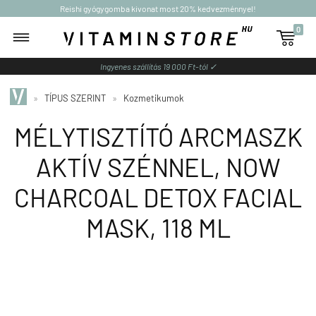
Reishi gyógygomba kivonat most 20% kedvezménnyel!
0

Ingyenes szállítás 19 000 Ft-tól ✓
»
TÍPUS SZERINT
»
Kozmetikumok
MÉLYTISZTÍTÓ ARCMASZK
AKTÍV SZÉNNEL, NOW
CHARCOAL DETOX FACIAL
MASK, 118 ML