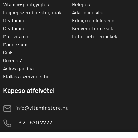
Vitamin+ pontgyűjtés
Belépés
Legnépszerűbb kategóriák
Adatmódosítás
D-vitamin
Eddigi rendeléseim
C-vitamin
Kedvenc termékek
Multivitamin
Letölthető termékek
Magnézium
Cink
Omega-3
Ashwagandha
Elállás a szerződéstől
Kapcsolatfelvétel
E
info@vitaminstore.hu
M
06 20 620 2222
1141 Budapest,
T