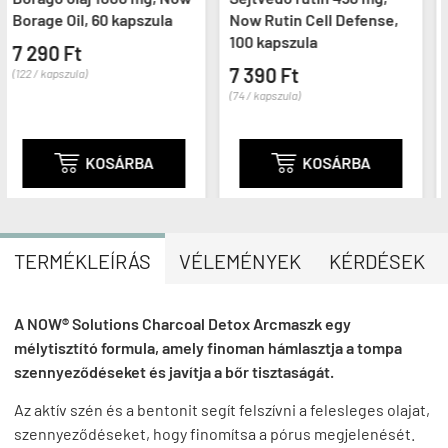
60 kapszula
Now Rutin Cell Defense,
CFU, Now Prob
100 kapszula
Billion, 100 ka





7 390 Ft
(1
(74 / kapszula)
13 590 Ft
(136 / kapszula)
OSÁRBA

KOSÁRBA
TERMÉKLEÍRÁS
VÉLEMÉNYEK
KÉRDÉSEK
A NOW® Solutions Charcoal Detox Arcmaszk egy
mélytisztító formula, amely finoman hámlasztja a tompa
szennyeződéseket és javítja a bőr tisztaságát.
Az aktív szén és a bentonit segít felszívni a felesleges olajat,
szennyeződéseket, hogy finomítsa a pórus megjelenését.