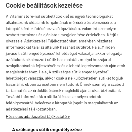
Szugló u. 83-85.
Cookie beállítások kezelése
H-P:
10:00-18:00
A Vitaminstore-nál sütiket (cookie) és egyéb technológiákat
Márkák
alkalmazunk oldalaink forgalmának mérésére és elemzésére, a
látogatók érdeklődéséhez való igazítására, valamint személyre
szabott tartalmak és ajánlatok megjelenítése érdekében. Kérjük,
olvassa el Adatkezelési Tájékoztatónkat, amelyben részletes
információkat talál az általunk használt sütikről. Ha a „Minden
Valuta választás
javasolt süti engedélyezése” lehetőséget választja, akkor elfogadja
az általunk alkalmazott sütik használatát, mellyel hozzájárul
szolgáltatásaink fejlesztéséhez és a lehető legrelevánsabb ajánlatok
megjelenítéséhez. Ha a „A szükséges sütik engedélyezése”
lehetőséget választja, akkor csak a nélkülözhetetlen sütiket fogjuk
használni, ebben az esetben nem tudunk Önnek személyre szabott
tartalmat és az érdeklődésének megfelelő ajánlatokat biztosítani.
További információk a sütikről és a személyes adatok
feldolgozásáról, beleértve a látogatók jogait is megtalálhatók az
adatkezelési tájékoztatóban.
Részletes adatkezelési tájékoztató »
vitaminstore.hu -
Vitaminstore / Gymstore Hungary
-
ÁSZF
-
Adatkezelési
tájékoztató
A szükséges sütik engedélyezése