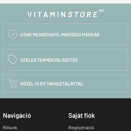

CSAK MEGBÍZHATÓ, MINŐSÉGI MÁRKÁK
C
SZÉLES TERMÉKVÁLASZTÉK

KÖZEL 10 ÉV TAPASZTALATTAL
Navigáció
Saját fiók
Rólunk
Regisztráció