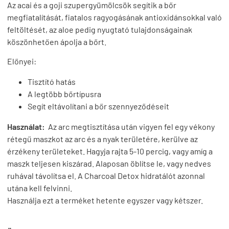
Az acai és a goji szupergyümölcsök segítik a bőr
megfiatalítását, fiatalos ragyogásának antioxidánsokkal való
feltöltését, az aloe pedig nyugtató tulajdonságainak
köszönhetően ápolja a bőrt.
Előnyei:
Tisztító hatás
A legtöbb bőrtípusra
Segít eltávolítani a bőr szennyeződéseit
Használat:
Az arc megtisztítása után vigyen fel egy vékony
rétegű maszkot az arc és a nyak területére, kerülve az
érzékeny területeket. Hagyja rajta 5-10 percig, vagy amíg a
maszk teljesen kiszárad. Alaposan öblítse le, vagy nedves
ruhával távolítsa el. A Charcoal Detox hidratálót azonnal
utána kell felvinni.
Használja ezt a terméket hetente egyszer vagy kétszer.