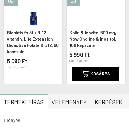
ÚJ
ÚJ
Bioaktív folát + B-12
Kolin & inozitol 500 mg,
vitamin, Life Extension
Now Choline & Inositol,
Bioactive Folate & B12, 90
100 kapszula
kapszula
5 990 Ft
5 090 Ft
(60 / kapszula)
(57 / kapszula)

KOSÁRBA
TERMÉKLEÍRÁS
VÉLEMÉNYEK
KÉRDÉSEK
Előnyök: