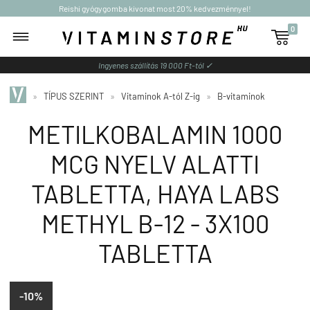
Reishi gyógygomba kivonat most 20% kedvezménnyel!
0

Ingyenes szállítás 19 000 Ft-tól ✓
»
TÍPUS SZERINT
»
Vitaminok A-tól Z-ig
»
B-vitaminok
METILKOBALAMIN 1000
MCG NYELV ALATTI
TABLETTA, HAYA LABS
METHYL B-12 - 3X100
TABLETTA
-10%