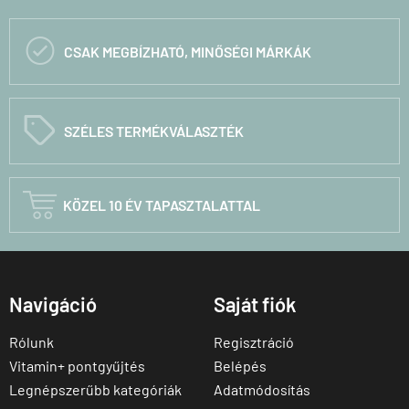

CSAK MEGBÍZHATÓ, MINŐSÉGI MÁRKÁK
C
SZÉLES TERMÉKVÁLASZTÉK

KÖZEL 10 ÉV TAPASZTALATTAL
Navigáció
Saját fiók
Rólunk
Regisztráció
Vitamin+ pontgyűjtés
Belépés
Legnépszerűbb kategóriák
Adatmódosítás