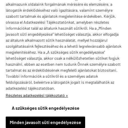
Márkák
alkalmazunk oldalaink forgalmának mérésére és elemzésére, a
látogatók érdeklődéséhez való igazítására, valamint személyre
szabott tartalmak és ajánlatok megjelenítése érdekében. Kérjük,
olvassa el Adatkezelési Tájékoztatónkat, amelyben részletes
információkat talál az általunk használt sütikről. Ha a „Minden
Valuta választás
javasolt süti engedélyezése” lehetőséget választja, akkor elfogadja
az általunk alkalmazott sütik használatát, mellyel hozzájárul
szolgáltatásaink fejlesztéséhez és a lehető legrelevánsabb ajánlatok
megjelenítéséhez. Ha a „A szükséges sütik engedélyezése”
lehetőséget választja, akkor csak a nélkülözhetetlen sütiket fogjuk
használni, ebben az esetben nem tudunk Önnek személyre szabott
tartalmat és az érdeklődésének megfelelő ajánlatokat biztosítani.
További információk a sütikről és a személyes adatok
feldolgozásáról, beleértve a látogatók jogait is megtalálhatók az
adatkezelési tájékoztatóban.
Részletes adatkezelési tájékoztató »
vitaminstore.hu -
Vitaminstore / Gymstore Hungary
-
ÁSZF
-
Adatkezelési
tájékoztató
A szükséges sütik engedélyezése
×
Jenei Dunakeszi településről
J
Minden javasolt süti engedélyezése
Vásárolt a webáruházban
18 órával ezelőtt
