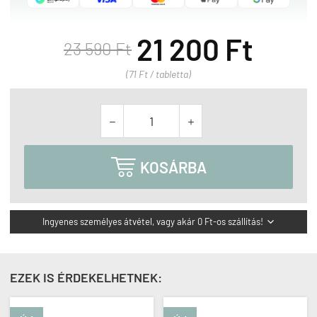
21 200 Ft
23 590 Ft
(71 Ft / tabletta)



KOSÁRBA
Ingyenes személyes átvétel, vagy akár 0 Ft-os szállítás!

EZEK IS ÉRDEKELHETNEK: