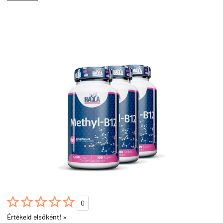





0
Értékeld elsőként! »