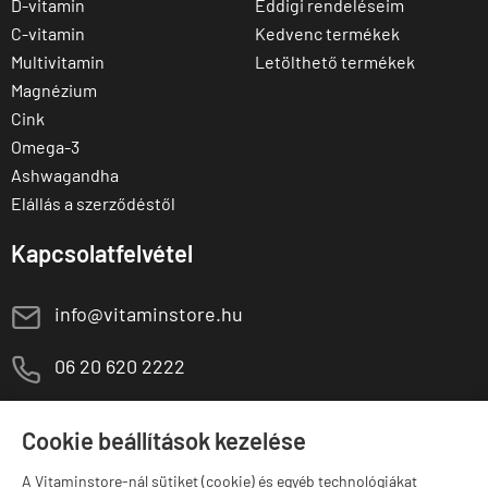
D-vitamin
Eddigi rendeléseim
C-vitamin
Kedvenc termékek
Multivitamin
Letölthető termékek
Magnézium
Cink
Omega-3
Ashwagandha
Elállás a szerződéstől
Kapcsolatfelvétel
E
info@vitaminstore.hu
M
06 20 620 2222
1141 Budapest,
T
Szugló u. 83-85.
Cookie beállítások kezelése
H-P:
10:00-18:00
A Vitaminstore-nál sütiket (cookie) és egyéb technológiákat