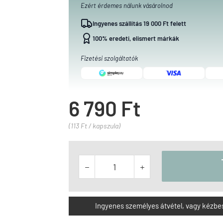
Ezért érdemes nálunk vásárolnod
Ingyenes szállítás 19 000 Ft felett
100% eredeti, elismert márkák
Fizetési szolgáltatók
6 790 Ft
(113 Ft / kapszula)


Ingyenes személyes átvétel, vagy kézbesít