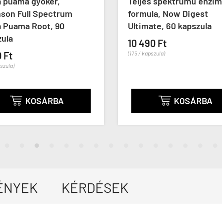
 puama gyökér,
Teljes spektrumú enzim
son Full Spectrum
formula, Now Digest
 Puama Root, 90
Ultimate, 60 kapszula
ula
10 490 Ft
 Ft
(175 / kapszula)
szula)
KOSÁRBA
KOSÁRBA


ÉNYEK
KÉRDÉSEK