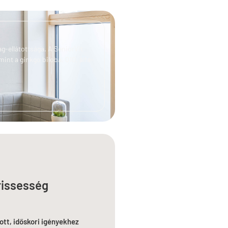
g-ellátottsága. A SeniorVit
int a ginkgo biloba, Q10, alfa-
rissesség
ott, időskori igényekhez