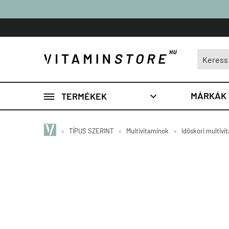

MÁRKÁK
TERMÉKEK

»
TÍPUS SZERINT
»
Multivitaminok
»
Időskori multivi