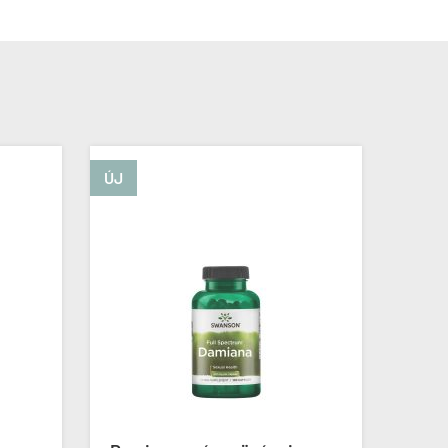
ÚJ
ÚJ