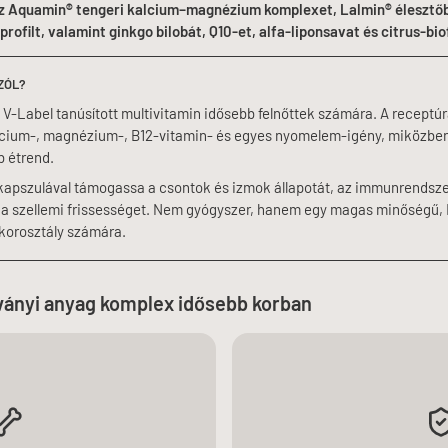
az Aquamin® tengeri kalcium–magnézium komplexet, Lalmin® élesztőb
rofilt, valamint ginkgo bilobát, Q10-et, alfa-liponsavat és citrus-bi
SZÓL?
 V-Label tanúsított multivitamin idősebb felnőttek számára. A receptúr
kalcium-, magnézium-, B12-vitamin- és egyes nyomelem-igény, miközbe
b étrend.
2 kapszulával támogassa a csontok és izmok állapotát, az immunrendsze
a szellemi frissességet. Nem gyógyszer, hanem egy magas minőségű, 
 korosztály számára.
ványi anyag komplex
idősebb korban