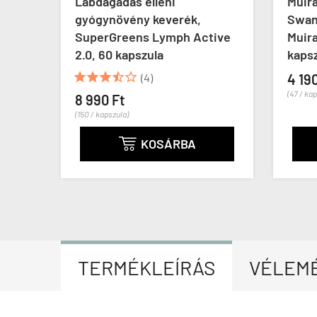
Lábdagadás elleni
Muira
gyógynövény keverék,
Swan
SuperGreens Lymph Active
Muira
2.0, 60 kapszula
kapsz





(4)
4 190
(47 / kap
8 990 Ft
(150 / kapszula)
KOSÁRBA

TERMÉKLEÍRÁS
VÉLEM