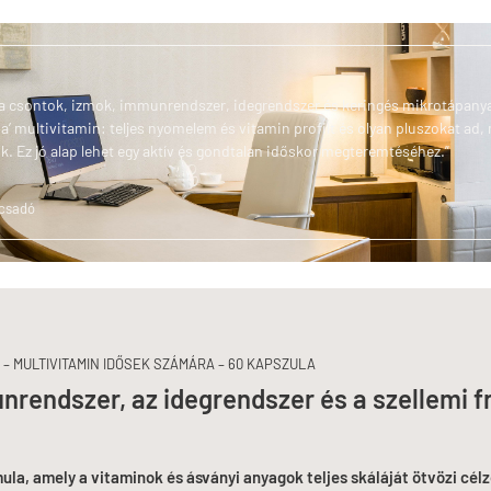
s a csontok, izmok, immunrendszer, idegrendszer és keringés mikrotápanya
’ multivitamin: teljes nyomelem és vitamin profilt és olyan pluszokat ad, m
k. Ez jó alap lehet egy aktív és gondtalan időskor megteremtéséhez.”
ácsadó
– MULTIVITAMIN IDŐSEK SZÁMÁRA – 60 KAPSZULA
nrendszer, az idegrendszer és a szellemi f
ula, amely a vitaminok és ásványi anyagok teljes skáláját ötvözi célz