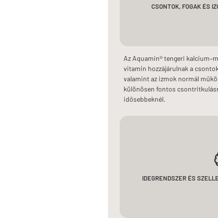
CSONTOK, FOGAK ÉS I
Az Aquamin® tengeri kalcium–m
vitamin hozzájárulnak a csontok
valamint az izmok normál műkö
különösen fontos csontritkulásr
idősebbeknél.
IDEGRENDSZER ÉS SZELLE