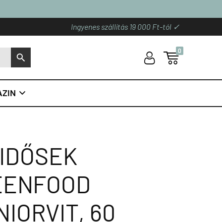
Ingyenes szállítás 19 000 Ft-tól ✓
0
U

S
ZIN

 IDŐSEK
EENFOOD
IORVIT, 60