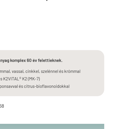
anyag komplex 60 év felettieknek.
mal, vassal, cinkkel, szelénnel és krómmal
 és K2VITAL® K2 (MK-7)
iponsavval és citrus-bioflavonoidokkal
68