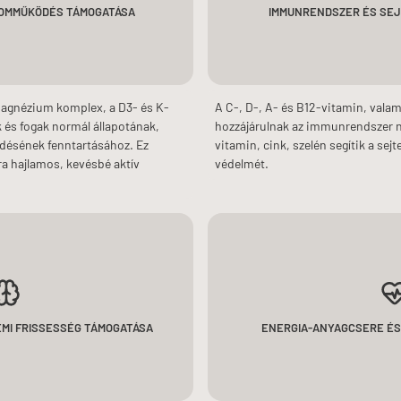
ZOMMŰKÖDÉS TÁMOGATÁSA
IMMUNRENDSZER ÉS SE
agnézium komplex, a D3- és K-
A C-, D-, A- és B12-vitamin, valam
 és fogak normál állapotának,
hozzájárulnak az immunrendszer 
désének fenntartásához. Ez
vitamin, cink, szelén segítik a sej
a hajlamos, kevésbé aktív
védelmét.
MI FRISSESSÉG TÁMOGATÁSA
ENERGIA-ANYAGCSERE ÉS