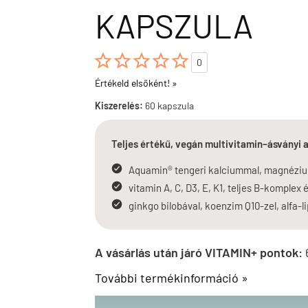
KAPSZULA





0
Értékeld elsőként! »
Kiszerelés:
60 kapszula
Teljes értékű, vegán multivitamin–ásványi 
Aquamin® tengeri kalciummal, magnézium
vitamin A, C, D3, E, K1, teljes B-komplex
ginkgo bilobával, koenzim Q10-zel, alfa-l
A vásárlás után járó VITAMIN+ pontok:
További termékinformáció »