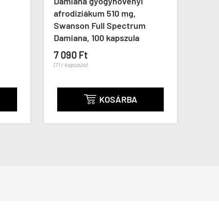
Damiana gyógynövényi
Sejt
afrodiziákum 510 mg,
Rutin
Swanson Full Spectrum
kaps
Damiana, 100 kapszula
7 39
7 090 Ft
(74 / ka
(71 / kapszula)
KOSÁRBA
