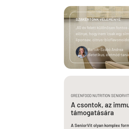
SZAKÉRTŐNK VÉLEMÉNYE
„60 év felett különösen fonto
előnye, hogy nem ‘csak egy sima
liponsav, citrus-bioflavonoido
Bartók-Szabó Andrea
dietetikus, életmód-tan
GREENFOOD NUTRITION SENIORVIT 
A csontok, az immu
támogatására
A SeniorVit olyan komplex form