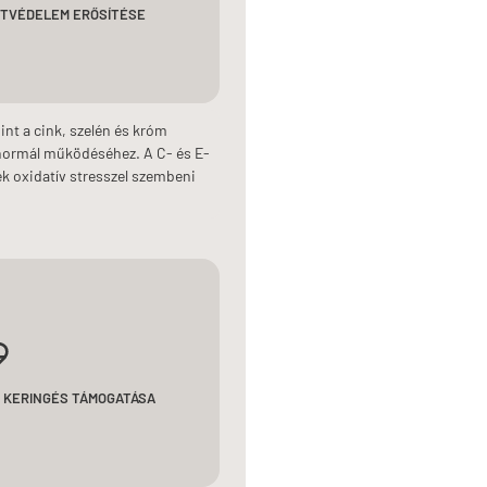
JTVÉDELEM ERŐSÍTÉSE
int a cink, szelén és króm
normál működéséhez. A C- és E-
tek oxidatív stresszel szembeni
 KERINGÉS TÁMOGATÁSA