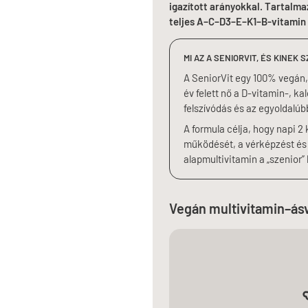
igazított arányokkal. Tartalm
teljes A–C–D3–E–K1–B-vitamin p
MI AZ A SENIORVIT, ÉS KINEK 
A SeniorVit egy 100% vegán,
év felett nő a D-vitamin-, 
felszívódás és az egyoldalúb
A formula célja, hogy napi 
működését, a vérképzést és 
alapmultivitamin a „szenior”
Vegán multivitamin–ás