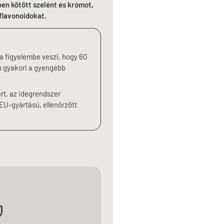
en kötött szelént és krómot,
oflavonoidokat.
a figyelembe veszi, hogy 60
n gyakori a gyengébb
rt, az idegrendszer
EU-gyártású, ellenőrzött