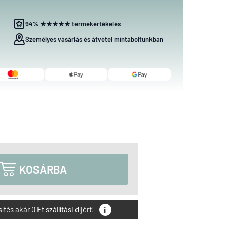
94% ★★★★★ termékértékelés
Személyes vásárlás és átvétel mintaboltunkban

KOSÁRBA
i
és akár 0 Ft szállítási díjért!