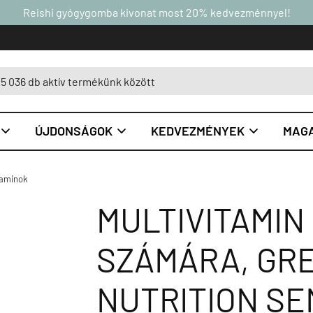
Reishi gyógygomba kivonat most 20% kedvezménnyel!
ÚJDONSÁGOK
KEDVEZMÉNYEK
MAGA



taminok
MULTIVITAMIN
SZÁMÁRA, GR
NUTRITION SEN