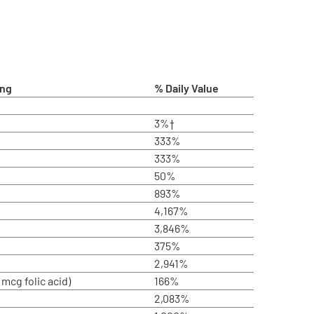
ing
% Daily Value
3%†
333%
333%
50%
893%
4,167%
3,846%
375%
2,941%
mcg folic acid)
166%
2,083%