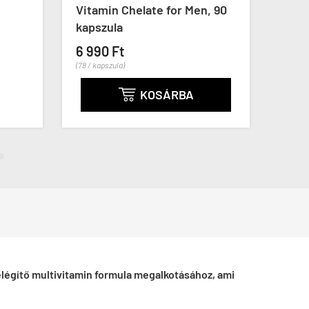
Vitamin Chelate for Men, 90
EcoG
kapszula
14 7
6 990 Ft
(82 / ka
(78 / kapszula)
KOSÁRBA

elégítő multivitamin formula megalkotásához, ami