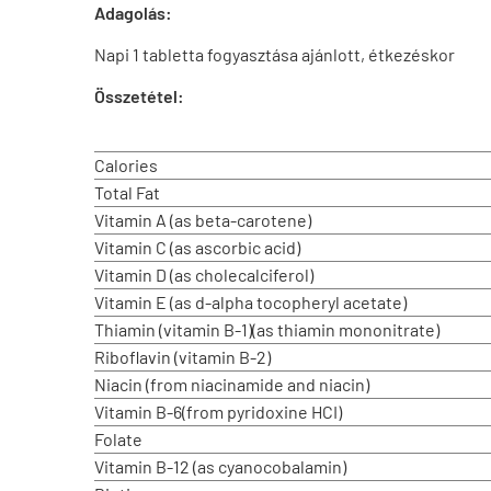
Adagolás:
Napi 1 tabletta fogyasztása ajánlott, étkezéskor
Összetétel:
Calories
Total Fat
Vitamin A (as beta-carotene)
Vitamin C (as ascorbic acid)
Vitamin D (as cholecalciferol)
Vitamin E (as d-alpha tocopheryl acetate)
Thiamin (vitamin B-1)(as thiamin mononitrate)
Riboflavin (vitamin B-2)
Niacin (from niacinamide and niacin)
Vitamin B-6(from pyridoxine HCI)
Folate
Vitamin B-12 (as cyanocobalamin)