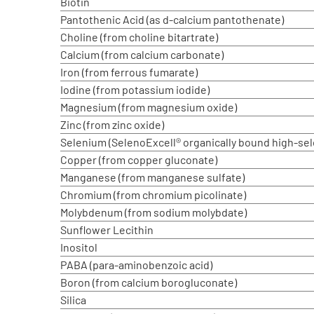
Biotin
Pantothenic Acid (as d-calcium pantothenate)
Choline (from choline bitartrate)
Calcium (from calcium carbonate)
Iron (from ferrous fumarate)
Iodine (from potassium iodide)
Magnesium (from magnesium oxide)
Zinc (from zinc oxide)
Selenium (SelenoExcell® organically bound high-se
Copper (from copper gluconate)
Manganese (from manganese sulfate)
Chromium (from chromium picolinate)
Molybdenum (from sodium molybdate)
Sunflower Lecithin
Inositol
PABA (para-aminobenzoic acid)
Boron (from calcium borogluconate)
Silica