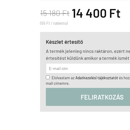
14 400 Ft
15 180 Ft
(55 Ft / tabletta)
Készlet értesítő
A termék jelenleg nincs raktáron, ezért 
értesítést küldünk amikor a termék ismét 
Elolvastam az
Adatkezelési tájékoztatót
és hozz
mail címemre.
FELIRATKOZÁS