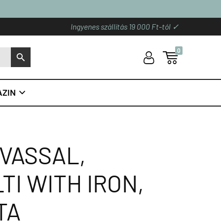
Ingyenes szállítás 19 000 Ft-tól ✓
0
U

S
ZIN

 VASSAL,
I WITH IRON,
TA