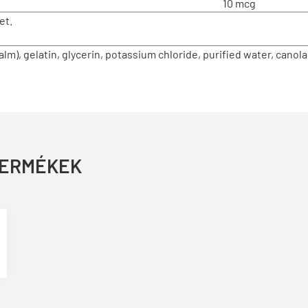
10 mcg
et.
lm), gelatin, glycerin, potassium chloride, purified water, canola
TERMÉKEK