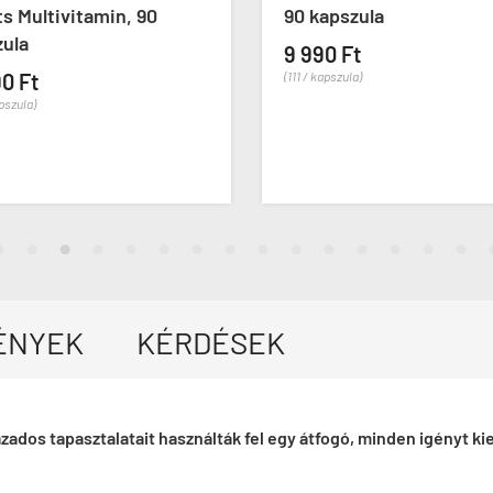
s Multivitamin, 90
90 kapszula
zula
9 990 Ft
90 Ft
(111 / kapszula)
apszula)
ÉNYEK
KÉRDÉSEK
ados tapasztalatait használták fel egy átfogó, minden igényt ki