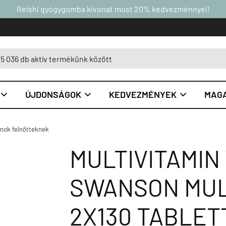
Reishi gyógygomba kivonat most 20% kedvezménnyel!
ÚJDONSÁGOK
KEDVEZMÉNYEK
MAGA



inok felnőtteknek
MULTIVITAMIN
SWANSON MULT
2X130 TABLET