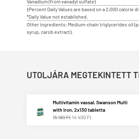
Vanadium (from vanadyl sulfate)
†Percent Daily Values are based on a 2,000 calorie di
*Daily Value not established.
Other ingredients: Medium-chain triglycerides oil (pa
syrup, carob extract).
UTOLJÁRA MEGTEKINTETT 
Multivitamin vassal, Swanson Multi
with Iron, 2x130 tabletta
15 180 Ft
14 400 Ft