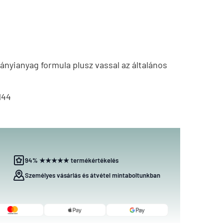
ányianyag formula plusz vassal az általános
144
94% ★★★★★ termékértékelés
Személyes vásárlás és átvétel mintaboltunkban