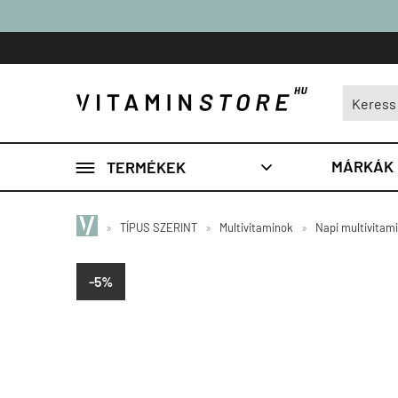

MÁRKÁK
TERMÉKEK

»
TÍPUS SZERINT
»
Multivitaminok
»
Napi multivitam
-5%