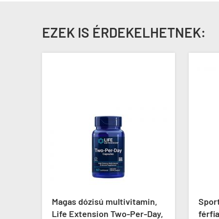
EZEK IS ÉRDEKELHETNEK:
i
Magas dózisú multivitamin,
Sport
de
Life Extension Two-Per-Day,
férfi