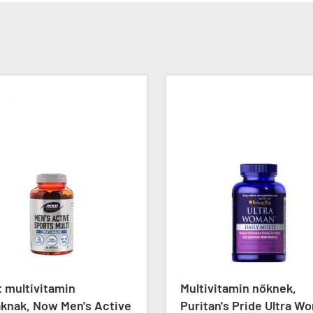
 multivitamin
Multivitamin nőknek,
aknak, Now Men's Active
Puritan's Pride Ultra W