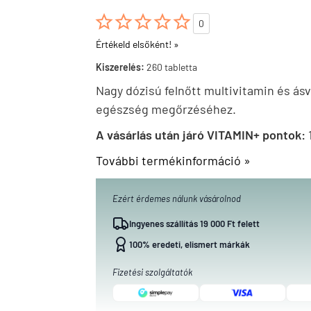





0
Értékeld elsőként! »
Kiszerelés:
260 tabletta
Nagy dózisú felnőtt multivitamin és ásv
egészség megőrzéséhez.
A vásárlás után járó VITAMIN+ pontok:
További termékinformáció »
Ezért érdemes nálunk vásárolnod
Ingyenes szállítás 19 000 Ft felett
100% eredeti, elismert márkák
Fizetési szolgáltatók