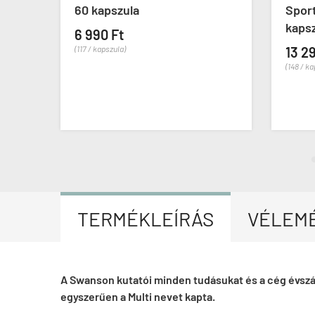
letta
60 kapszula
Sport
kaps
6 990 Ft
(117 / kapszula)
13 2
(148 / k
TERMÉKLEÍRÁS
VÉLEM
A Swanson kutatói minden tudásukat és a cég évszáz
egyszerűen a Multi nevet kapta.