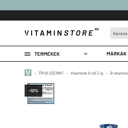

MÁRKÁK
TERMÉKEK

»
TÍPUS SZERINT
»
Vitaminok A-tól Z-ig
»
B-vitamin
-10%