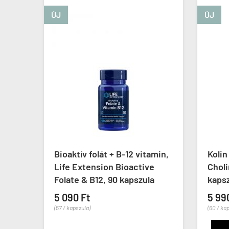
ÚJ
ÚJ
Bioaktív folát + B-12 vitamin,
Kolin
a
Life Extension Bioactive
Choli
Folate & B12, 90 kapszula
kaps
5 090 Ft
5 99
(57 / kapszula)
(60 / ka