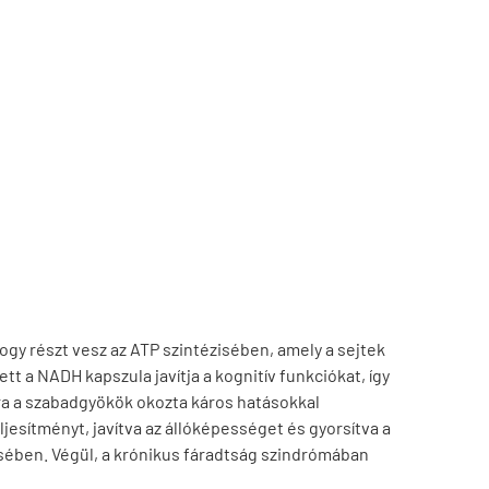
ogy részt vesz az ATP szintézisében, amely a sejtek
t a NADH kapszula javítja a kognitív funkciókat, így
ra a szabadgyökök okozta káros hatásokkal
jesítményt, javítva az állóképességet és gyorsítva a
ésében. Végül, a krónikus fáradtság szindrómában