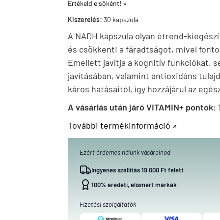
Értékeld elsőként! »
Kiszerelés:
30 kapszula
A NADH kapszula
olyan étrend-kiegészí
és csökkenti a fáradtságot, mivel font
Emellett javítja a kognitív funkciókat,
javításában, valamint antioxidáns tula
káros hatásaitól, így hozzájárul az eg
A vásárlás után járó VITAMIN+ pontok:
További termékinformáció »
Ezért érdemes nálunk vásárolnod
Ingyenes szállítás 19 000 Ft felett
100% eredeti, elismert márkák
Fizetési szolgáltatók