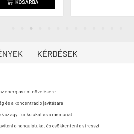
KOSÁRBA

ÉNYEK
KÉRDÉSEK
 az energiaszint növelésére
g és a koncentráció javítására
k az agyi funkciókat és a memóriát
vítani a hangulatukat és csökkenteni a stresszt