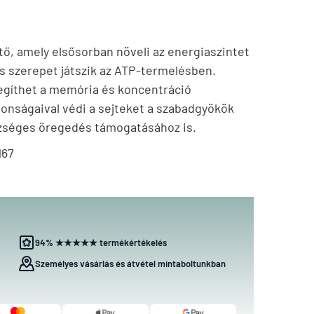
tő, amely elsősorban növeli az energiaszintet
os szerepet játszik az ATP-termelésben.
 segíthet a memória és koncentráció
jdonságaival védi a sejteket a szabadgyökök
észséges öregedés támogatásához is.
167
94% ★★★★★ termékértékelés
Személyes vásárlás és átvétel mintaboltunkban