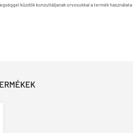
egséggel küzdők konzultáljanak orvosukkal a termék használata 
TERMÉKEK