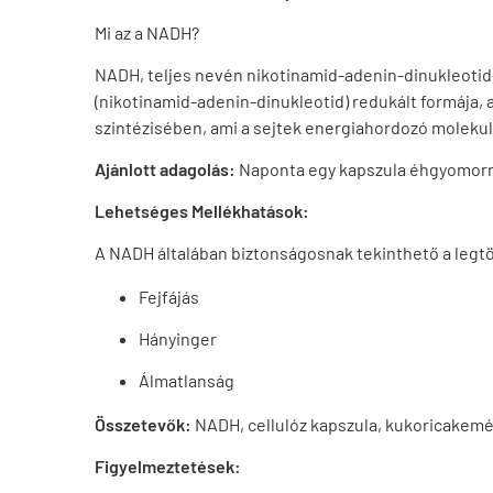
Mi az a NADH?
NADH, teljes nevén nikotinamid-adenin-dinukleotid-
(nikotinamid-adenin-dinukleotid) redukált formája,
szintézisében, ami a sejtek energiahordozó molekul
Ajánlott adagolás:
Naponta egy kapszula éhgyomorra,
Lehetséges Mellékhatások:
A NADH általában biztonságosnak tekinthető a legt
Fejfájás
Hányinger
Álmatlanság
Összetevők:
NADH, cellulóz kapszula, kukoricakemé
Figyelmeztetések: