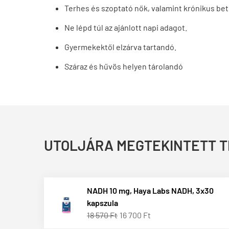
Terhes és szoptató nők, valamint krónikus bet
Ne lépd túl az ajánlott napi adagot.
Gyermekektől elzárva tartandó.
Száraz és hűvös helyen tárolandó
UTOLJÁRA MEGTEKINTETT 
NADH 10 mg, Haya Labs NADH, 3x30
kapszula
18 570 Ft
16 700 Ft