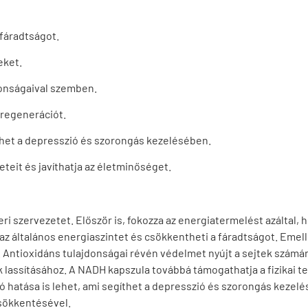
 fáradtságot.
eket.
donságaival szemben.
a regenerációt.
het a depresszió és szorongás kezelésében.
teit és javíthatja az életminőséget.
 szervezetet. Először is, fokozza az energiatermelést azáltal, h
 általános energiaszintet és csökkentheti a fáradtságot. Emellet
 Antioxidáns tulajdonságai révén védelmet nyújt a sejtek számá
lassításához. A NADH kapszula továbbá támogathatja a fizikai tel
ó hatása is lehet, ami segíthet a depresszió és szorongás kezel
sökkentésével.