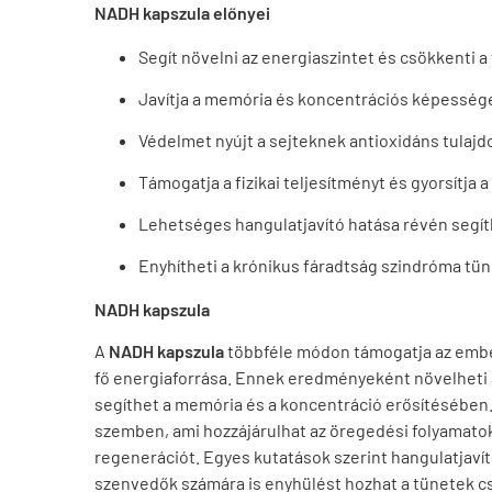
NADH kapszula előnyei
Segít növelni az energiaszintet és csökkenti a
Javítja a memória és koncentrációs képesség
Védelmet nyújt a sejteknek antioxidáns tulaj
Támogatja a fizikai teljesítményt és gyorsítja 
Lehetséges hangulatjavító hatása révén segít
Enyhítheti a krónikus fáradtság szindróma tüne
NADH kapszula
A
NADH kapszula
többféle módon támogatja az emberi
fő energiaforrása. Ennek eredményeként növelheti az
segíthet a memória és a koncentráció erősítésében.
szemben, ami hozzájárulhat az öregedési folyamatok 
regenerációt. Egyes kutatások szerint hangulatjavít
szenvedők számára is enyhülést hozhat a tünetek c