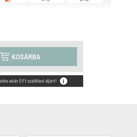

KOSÁRBA
i
és akár 0 Ft szállítási díjért!