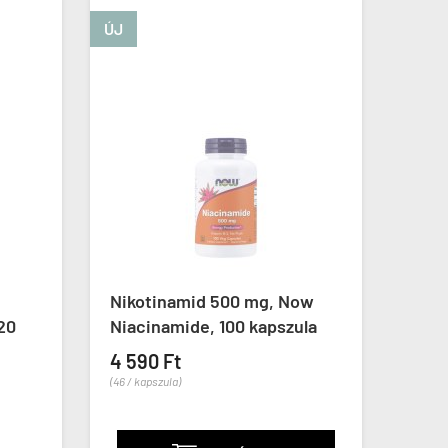
ÚJ
Nikotinamid 500 mg, Now
Inoz
120
Niacinamide, 100 kapszula
Inosi
4 590 Ft
4 59
(46 / kapszula)
(46 / ka