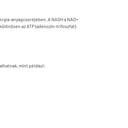
energia-anyagcseréjében. A NADH a NAD+
különösen az ATP (adenozin-trifoszfát)
lhatnak, mint például: