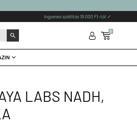
Ingyenes szállítás 19 000 Ft-tól ✓
0
U

S
ZIN

HAYA LABS NADH,
LA