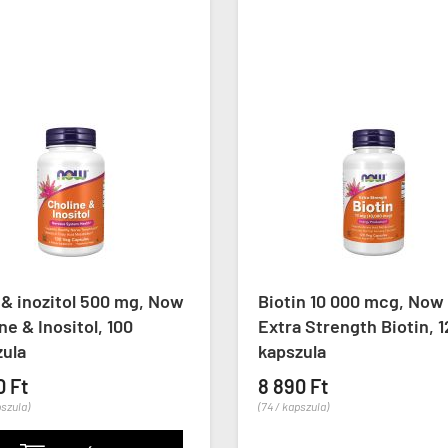
 & inozitol 500 mg, Now
Biotin 10 000 mcg, Now
ne & Inositol, 100
Extra Strength Biotin, 
zula
kapszula
0 Ft
8 890 Ft
pszula)
(74 / kapszula)