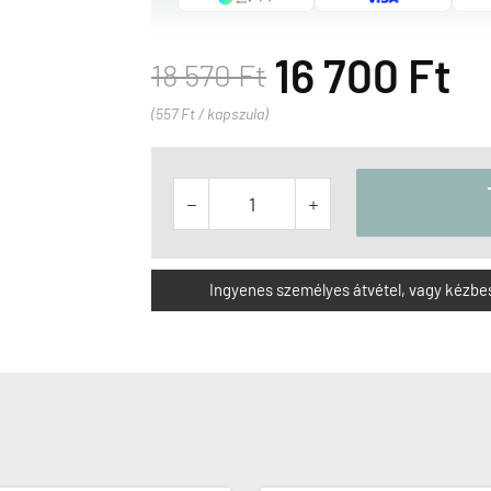
16 700 Ft
18 570 Ft
(557 Ft / kapszula)


Ingyenes személyes átvétel, vagy kézbesít