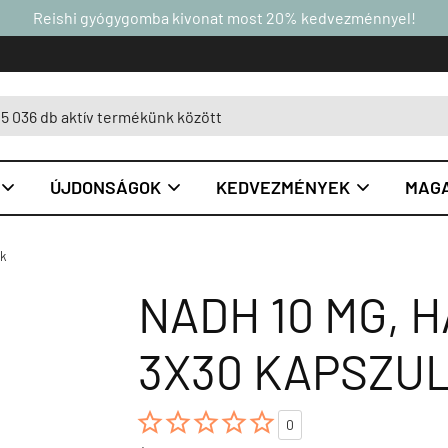
Reishi gyógygomba kivonat most 20% kedvezménnyel!
ÚJDONSÁGOK
KEDVEZMÉNYEK
MAGA



ok
NADH 10 MG, 
3X30 KAPSZU





0