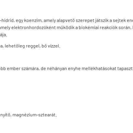
hidrid, egy koenzim, amely alapvető szerepet játszik a sejtek 
 amely elektronhordozóként működik a biokémiai reakciók során, 
ája.
 lehetőleg reggel, bő vízzel.
öbb ember számára, de néhányan enyhe mellékhatásokat tapaszta
nyítő, magnézium-sztearát.