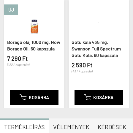
ÚJ
Borágó olaj 1000 mg, Now
Gotu kola 435 mg,
Borage Oil, 60 kapszula
Swanson Full Spectrum
Gotu Kola, 60 kapszula
7 290 Ft
2 590 Ft
(122 / kapszula)
(43 / kapszula)

KOSÁRBA

KOSÁRBA
TERMÉKLEÍRÁS
VÉLEMÉNYEK
KÉRDÉSEK