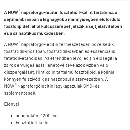
®
A NOW
napraforgó-lecitin foszfatidil-kolint tartalmaz, a
sejtmembránban a legnagyobb mennyiségben előforduló
foszfolipidet, ahol kulcsszerepet játszik a sejtjelátvitelben
és a szinaptikus működésben.
®
A NOW
napraforgó-lecitin természetesen bővelkedik
foszfatidil-inozitban, foszfatidil-savban és esszenciális
fatatidil-etanolban. Az étrendben lévő lecitin elősegíti a
zsírok emulgeálását, lehetővé téve azok vízben való
diszpergálását. Mint kolin tartalmú foszfolipid, a kolinja
könnyen felszívódik és hasznosul a szervezetben. A
®
NOW
Napraforgólecitin lágykapszulák GMO- és
szójamentesek.
Előnyei:
adagonként 1200 mg
Foszfatidil-kolin