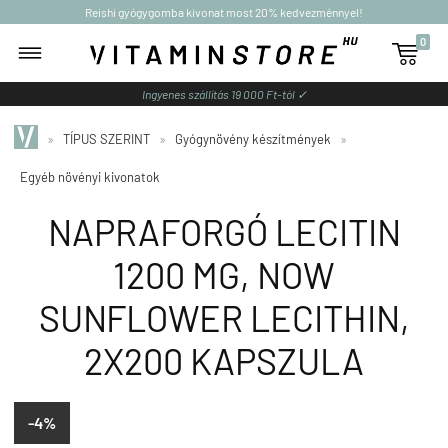
Reishi gyógygomba kivonat most 20% kedvezménnyel!
0

Ingyenes szállítás 19 000 Ft-tól ✓
»
TÍPUS SZERINT
»
Gyógynövény készítmények
»
Egyéb növényi kivonatok
NAPRAFORGÓ LECITIN
1200 MG, NOW
SUNFLOWER LECITHIN,
2X200 KAPSZULA
-4%