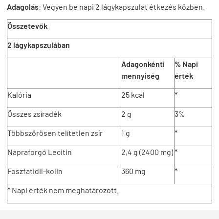
Adagolás
: Vegyen be napi 2 lágykapszulát étkezés közben.
Összetevők
2 lágykapszulában
Adagonkénti
% Napi
mennyiség
érték
Kalória
25 kcal
*
Összes zsíradék
2 g
3%
Többszörösen telítetlen zsír
1 g
*
Napraforgó Lecitin
2,4 g (2400 mg)
*
Foszfatidil-kolin
360 mg
*
* Napi érték nem meghatározott.