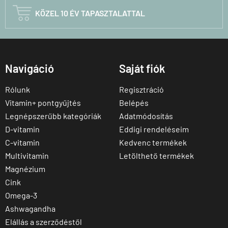

KÖZEL 10 ÉV TAPASZTALATTAL
Navigáció
Saját fiók
Rólunk
Regisztráció
Vitamin+ pontgyűjtés
Belépés
Legnépszerűbb kategóriák
Adatmódosítás
D-vitamin
Eddigi rendeléseim
C-vitamin
Kedvenc termékek
Multivitamin
Letölthető termékek
Magnézium
Cink
Omega-3
Ashwagandha
Elállás a szerződéstől