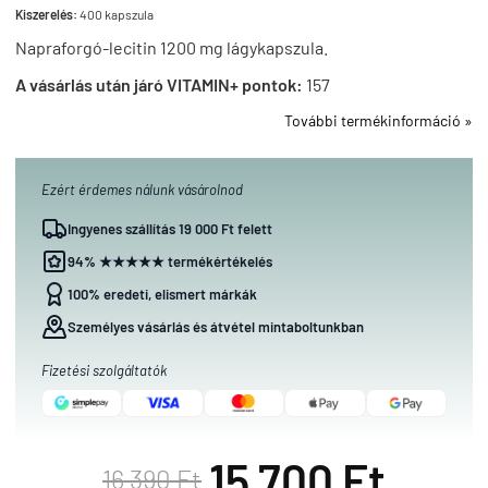
Kiszerelés:
400 kapszula
Napraforgó-lecitin 1200 mg lágykapszula.
A vásárlás után járó VITAMIN+ pontok:
157
További termékinformáció »
Ezért érdemes nálunk vásárolnod
Ingyenes szállítás 19 000 Ft felett
94% ★★★★★ termékértékelés
100% eredeti, elismert márkák
Személyes vásárlás és átvétel mintaboltunkban
Fizetési szolgáltatók
15 700 Ft
16 390 Ft