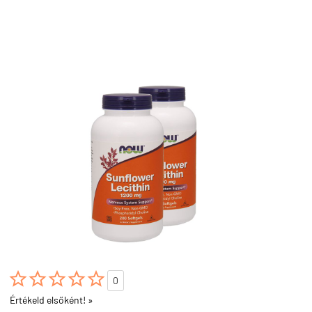





0
Értékeld elsőként! »