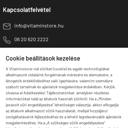
Kapcsolatfelvétel
E
info@vitaminstore.hu
M
06 20 620 2222
1141 Budapest,
T
Cookie beállítások kezelése
Szugló u. 83-85.
H-P:
10:00-18:00
A Vitaminstore-nál sütiket (cookie) és egyéb technológiákat
Márkák
alkalmazunk oldalaink forgalmának mérésére és elemzésére, a
látogatók érdeklődéséhez való igazítására, valamint személyre
szabott tartalmak és ajánlatok megjelenítése érdekében. Kérjük,
olvassa el Adatkezelési Tájékoztatónkat, amelyben részletes
információkat talál az általunk használt sütikről. Ha a „Minden
Valuta választás
javasolt süti engedélyezése” lehetőséget választja, akkor elfogadja
az általunk alkalmazott sütik használatát, mellyel hozzájárul
szolgáltatásaink fejlesztéséhez és a lehető legrelevánsabb ajánlatok
megjelenítéséhez. Ha a „A szükséges sütik engedélyezése”