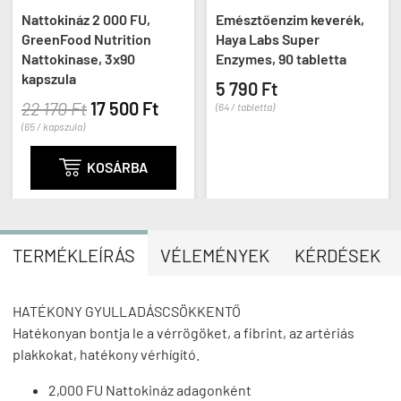
Nattokináz 2 000 FU,
Emésztőenzim keverék,
GreenFood Nutrition
Haya Labs Super
Nattokinase, 3x90
Enzymes, 90 tabletta
kapszula
5 790 Ft
22 170 Ft
17 500 Ft
(64 / tabletta)
(65 / kapszula)

KOSÁRBA
TERMÉKLEÍRÁS
VÉLEMÉNYEK
KÉRDÉSEK
HATÉKONY GYULLADÁSCSÖKKENTŐ
Hatékonyan bontja le a vérrögöket, a fibrint, az artériás
plakkokat, hatékony vérhígító.
2,000 FU Nattokináz adagonként