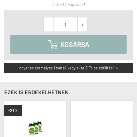
(101 Ft / kapszula)



KOSÁRBA
Ingyenes személyes átvétel, vagy akár 0 Ft-os szállítás!

EZEK IS ÉRDEKELHETNEK:
-21%