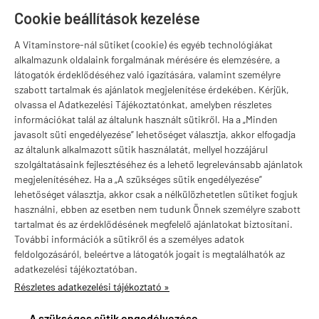
T
Szugló u. 83-85.
Cookie beállítások kezelése
H-P:
10:00-18:00
A Vitaminstore-nál sütiket (cookie) és egyéb technológiákat
Márkák
alkalmazunk oldalaink forgalmának mérésére és elemzésére, a
látogatók érdeklődéséhez való igazítására, valamint személyre
szabott tartalmak és ajánlatok megjelenítése érdekében. Kérjük,
olvassa el Adatkezelési Tájékoztatónkat, amelyben részletes
információkat talál az általunk használt sütikről. Ha a „Minden
Valuta választás
javasolt süti engedélyezése” lehetőséget választja, akkor elfogadja
az általunk alkalmazott sütik használatát, mellyel hozzájárul
szolgáltatásaink fejlesztéséhez és a lehető legrelevánsabb ajánlatok
megjelenítéséhez. Ha a „A szükséges sütik engedélyezése”
lehetőséget választja, akkor csak a nélkülözhetetlen sütiket fogjuk
használni, ebben az esetben nem tudunk Önnek személyre szabott
tartalmat és az érdeklődésének megfelelő ajánlatokat biztosítani.
További információk a sütikről és a személyes adatok
feldolgozásáról, beleértve a látogatók jogait is megtalálhatók az
adatkezelési tájékoztatóban.
Részletes adatkezelési tájékoztató »
vitaminstore.hu -
Vitaminstore / Gymstore Hungary
-
ÁSZF
-
Adatkezelési
tájékoztató
A szükséges sütik engedélyezése