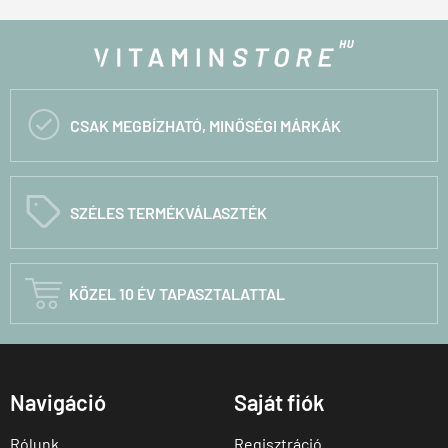

CSAK MEGBÍZHATÓ, MINŐSÉGI MÁRKÁK
C
SZÉLES TERMÉKVÁLASZTÉK

KÖZEL 10 ÉV TAPASZTALATTAL
Navigáció
Saját fiók
Rólunk
Regisztráció