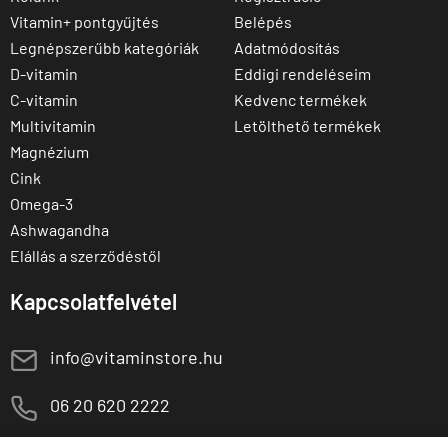
Vitamin+ pontgyűjtés
Belépés
Legnépszerűbb kategóriák
Adatmódosítás
D-vitamin
Eddigi rendeléseim
C-vitamin
Kedvenc termékek
Multivitamin
Letölthető termékek
Magnézium
Cink
Omega-3
Ashwagandha
Elállás a szerződéstől
Kapcsolatfelvétel
E
info@vitaminstore.hu
M
06 20 620 2222
1141 Budapest,