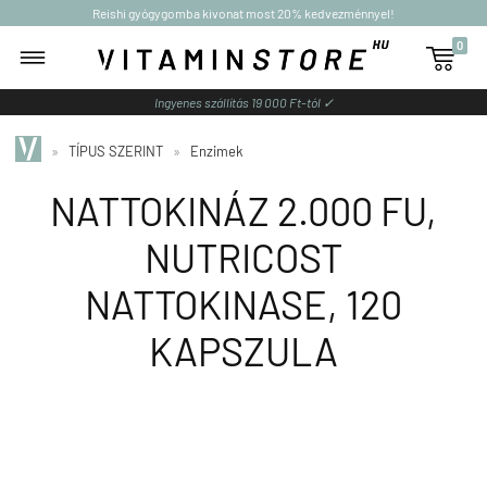
Reishi gyógygomba kivonat most 20% kedvezménnyel!
0

Ingyenes szállítás 19 000 Ft-tól ✓
»
TÍPUS SZERINT
»
Enzimek
NATTOKINÁZ 2.000 FU,
NUTRICOST
NATTOKINASE, 120
KAPSZULA