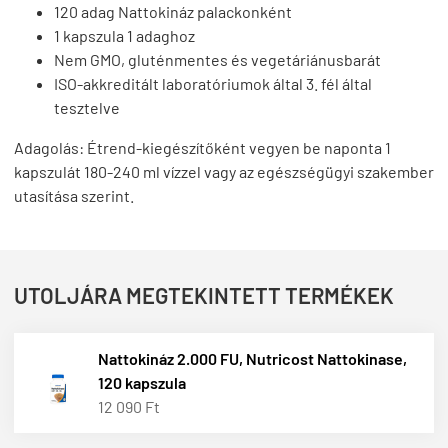
120 adag Nattokináz palackonként
1 kapszula 1 adaghoz
Nem GMO, gluténmentes és vegetáriánusbarát
ISO-akkreditált laboratóriumok által 3. fél által
tesztelve
Adagolás:
Étrend-kiegészítőként vegyen be naponta 1
kapszulát 180-240 ml vízzel vagy az egészségügyi szakember
utasítása szerint.
UTOLJÁRA MEGTEKINTETT TERMÉKEK
Nattokináz 2.000 FU, Nutricost Nattokinase,
120 kapszula
12 090 Ft