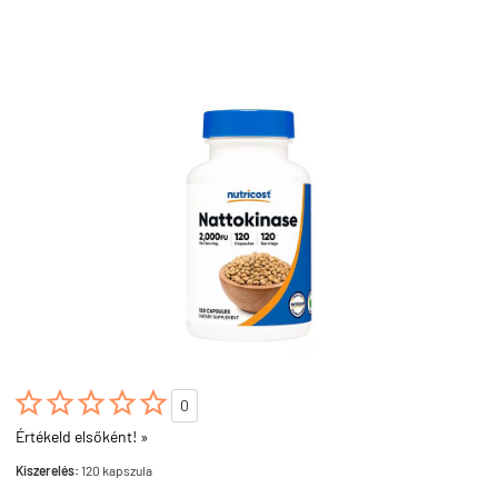





0
Értékeld elsőként! »
Kiszerelés:
120 kapszula