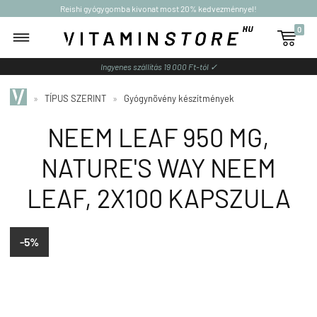
Reishi gyógygomba kivonat most 20% kedvezménnyel!
0

Ingyenes szállítás 19 000 Ft-tól ✓
»
TÍPUS SZERINT
»
Gyógynövény készítmények
NEEM LEAF 950 MG,
NATURE'S WAY NEEM
LEAF, 2X100 KAPSZULA
-5%