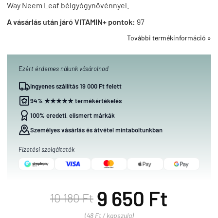
Way Neem Leaf bélgyógynövénnyel.
A vásárlás után járó VITAMIN+ pontok:
97
További termékinformáció »
Ezért érdemes nálunk vásárolnod
Ingyenes szállítás 19 000 Ft felett
94% ★★★★★ termékértékelés
100% eredeti, elismert márkák
Személyes vásárlás és átvétel mintaboltunkban
Fizetési szolgáltatók
9 650 Ft
10 180 Ft
(48 Ft / kapszula)