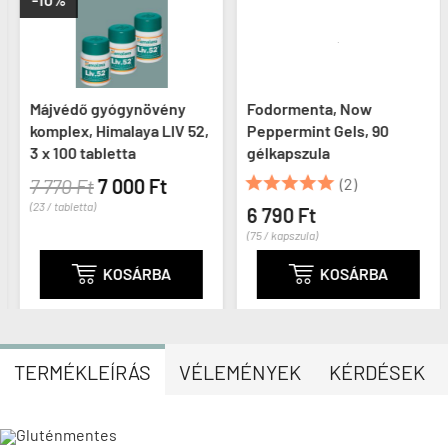
Májvédő gyógynövény
Fodormenta, Now
komplex, Himalaya LIV 52,
Peppermint Gels, 90
3 x 100 tabletta
gélkapszula





7 770 Ft
7 000 Ft
(2)
(23 / tabletta)
6 790 Ft
(75 / kapszula)

KOSÁRBA

KOSÁRBA
TERMÉKLEÍRÁS
VÉLEMÉNYEK
KÉRDÉSEK
Gluténmentes