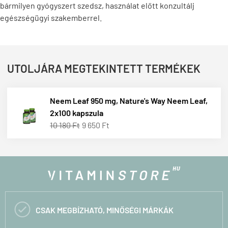
bármilyen gyógyszert szedsz, használat előtt konzultálj
egészségügyi szakemberrel.
UTOLJÁRA MEGTEKINTETT TERMÉKEK
Neem Leaf 950 mg, Nature's Way Neem Leaf,
2x100 kapszula
10 180 Ft
9 650 Ft

CSAK MEGBÍZHATÓ, MINŐSÉGI MÁRKÁK