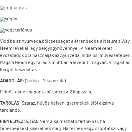
Tejmentes
Vegán
Vegetáriánus
Vidd be az Ayurveda bölcsességét a étrendedbe a Nature's Way
Neem levéllel, egy bélgyógynövénnyel. A Neem levelet
évszázadok óta használják az Ayurveda, India ősi művészetében.
Maga a Neem egy fa, és a múltban a leveleit, magvait, virágait és
kérgét használták.
ADAGOLÁS:
(1 adag = 2 kapszula)
Felnőtteknek naponta háromszor 2 kapszula.
TÁROLÁS:
Száraz, hűvös helyen, gyermekek elől elzárva
tárolandó.
FIGYELMEZTETÉS:
Nem alkalmazható férfiaknál, ha
teherbeesést kísérelnek meg. Ha terhes vagy, szoptatsz, vagy