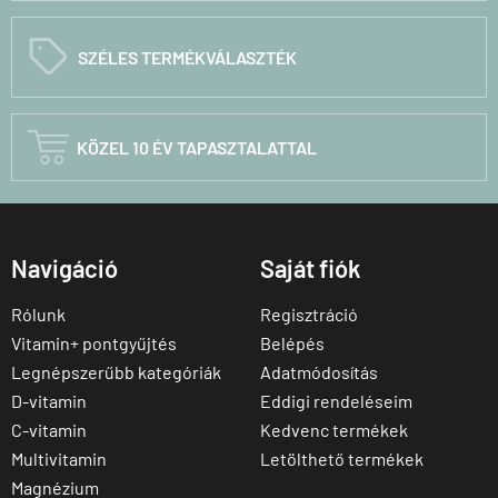
C
SZÉLES TERMÉKVÁLASZTÉK

KÖZEL 10 ÉV TAPASZTALATTAL
Navigáció
Saját fiók
Rólunk
Regisztráció
Vitamin+ pontgyűjtés
Belépés
Legnépszerűbb kategóriák
Adatmódosítás
D-vitamin
Eddigi rendeléseim
C-vitamin
Kedvenc termékek
Multivitamin
Letölthető termékek
Magnézium