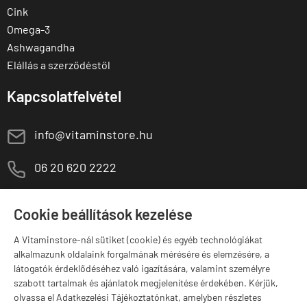
Cink
Omega-3
Ashwagandha
Elállás a szerződéstől
Kapcsolatfelvétel
E
info@vitaminstore.hu
M
06 20 620 2222
1141 Budapest,
T
Szugló u. 83-85.
Cookie beállítások kezelése
H-P:
10:00-18:00
A Vitaminstore-nál sütiket (cookie) és egyéb technológiákat
Márkák
alkalmazunk oldalaink forgalmának mérésére és elemzésére, a
látogatók érdeklődéséhez való igazítására, valamint személyre
szabott tartalmak és ajánlatok megjelenítése érdekében. Kérjük,
olvassa el Adatkezelési Tájékoztatónkat, amelyben részletes