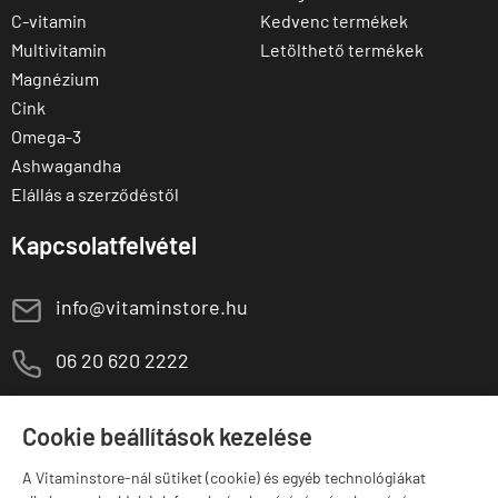
C-vitamin
Kedvenc termékek
Multivitamin
Letölthető termékek
Magnézium
Cink
Omega-3
Ashwagandha
Elállás a szerződéstől
Kapcsolatfelvétel
E
info@vitaminstore.hu
M
06 20 620 2222
1141 Budapest,
T
Szugló u. 83-85.
Cookie beállítások kezelése
H-P:
10:00-18:00
A Vitaminstore-nál sütiket (cookie) és egyéb technológiákat