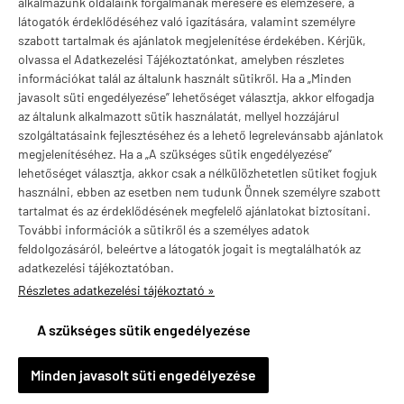
Márkák
alkalmazunk oldalaink forgalmának mérésére és elemzésére, a
látogatók érdeklődéséhez való igazítására, valamint személyre
szabott tartalmak és ajánlatok megjelenítése érdekében. Kérjük,
olvassa el Adatkezelési Tájékoztatónkat, amelyben részletes
információkat talál az általunk használt sütikről. Ha a „Minden
Valuta választás
javasolt süti engedélyezése” lehetőséget választja, akkor elfogadja
az általunk alkalmazott sütik használatát, mellyel hozzájárul
szolgáltatásaink fejlesztéséhez és a lehető legrelevánsabb ajánlatok
megjelenítéséhez. Ha a „A szükséges sütik engedélyezése”
lehetőséget választja, akkor csak a nélkülözhetetlen sütiket fogjuk
használni, ebben az esetben nem tudunk Önnek személyre szabott
tartalmat és az érdeklődésének megfelelő ajánlatokat biztosítani.
További információk a sütikről és a személyes adatok
feldolgozásáról, beleértve a látogatók jogait is megtalálhatók az
adatkezelési tájékoztatóban.
Részletes adatkezelési tájékoztató »
vitaminstore.hu -
Vitaminstore / Gymstore Hungary
-
ÁSZF
-
Adatkezelési
tájékoztató
A szükséges sütik engedélyezése
×
Ajánlott termék
Női Szexuális egészség, Life Extension Sexual Health for Her, 60
kapszula
Minden javasolt süti engedélyezése
Részletek »