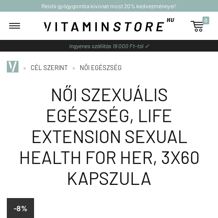
Reishi gyógygomba kivonat most 20% kedvezménnyel!
0

Ingyenes szállítás 19 000 Ft-tól ✓
»
CÉL SZERINT
»
NŐI EGÉSZSÉG
NŐI SZEXUÁLIS
EGÉSZSÉG, LIFE
EXTENSION SEXUAL
HEALTH FOR HER, 3X60
KAPSZULA
-8%