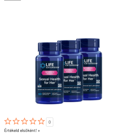





0
Értékeld elsőként! »