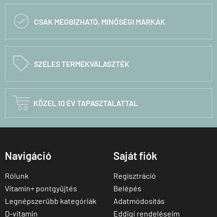

CSAK MEGBÍZHATÓ, MINŐSÉGI MÁRKÁK
C
SZÉLES TERMÉKVÁLASZTÉK

KÖZEL 10 ÉV TAPASZTALATTAL
Navigáció
Saját fiók
Rólunk
Regisztráció
Vitamin+ pontgyűjtés
Belépés
Legnépszerűbb kategóriák
Adatmódosítás
D-vitamin
Eddigi rendeléseim