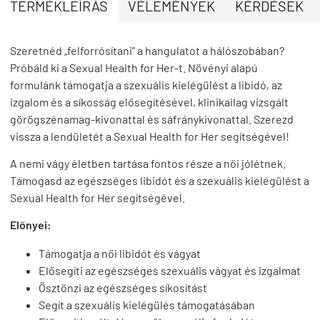
TERMÉKLEÍRÁS
VÉLEMÉNYEK
KÉRDÉSEK
Szeretnéd „felforrósítani” a hangulatot a hálószobában?
Próbáld ki a Sexual Health for Her-t. Növényi alapú
formulánk támogatja a szexuális kielégülést a libidó, az
izgalom és a síkosság elősegítésével, klinikailag vizsgált
görögszénamag-kivonattal és sáfránykivonattal. Szerezd
vissza a lendületét a Sexual Health for Her segítségével!
A nemi vágy életben tartása fontos része a női jólétnek.
Támogasd az egészséges libidót és a szexuális kielégülést a
Sexual Health for Her segítségével.
Előnyei:
Támogatja a női libidót és vágyat
Elősegíti az egészséges szexuális vágyat és izgalmat
Ösztönzi az egészséges síkosítást
Segít a szexuális kielégülés támogatásában