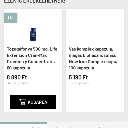
EZEK IS ÉRDEKELHETNEK:
ÚJ
Tőzegáfonya 500 mg, Life
Vas komplex kapszula,
Extension Cran-Max
magas biohasznosulású,
Cranberry Concentrate,
Now Iron Complex caps,
60 kapszula
100 kapszula
8 890 Ft
5 190 Ft
(148 / kapszula)
(52 / kapszula)

KOSÁRBA