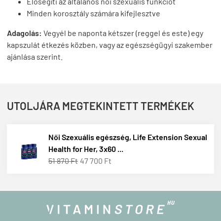
Elősegíti az általános női szexuális funkciót
Minden korosztály számára kifejlesztve
Adagolás:
Vegyél be naponta kétszer (reggel és este) egy
kapszulát étkezés közben, vagy az egészségügyi szakember
ajánlása szerint.
UTOLJÁRA MEGTEKINTETT TERMÉKEK
Női Szexuális egészség, Life Extension Sexual
Health for Her, 3x60 ...
51 870 Ft
47 700 Ft