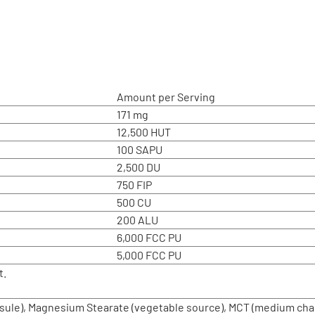
Amount per Serving
171 mg
12,500 HUT
100 SAPU
2,500 DU
750 FIP
500 CU
200 ALU
6,000 FCC PU
5,000 FCC PU
t.
sule), Magnesium Stearate (vegetable source), MCT (medium chain 