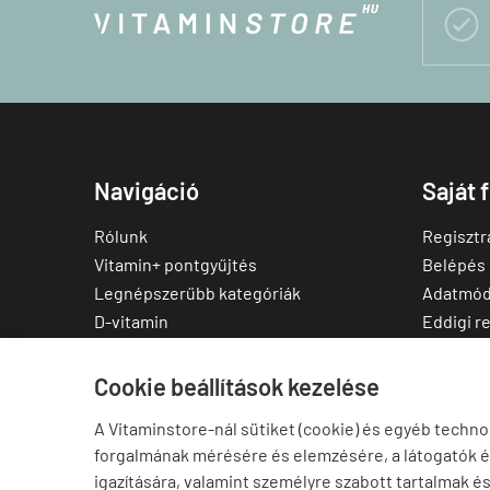

Navigáció
Saját 
Rólunk
Regisztr
Vitamin+ pontgyűjtés
Belépés
Legnépszerűbb kategóriák
Adatmód
D-vitamin
Eddigi r
C-vitamin
Kedvenc
Multivitamin
Letölthe
Cookie beállítások kezelése
Magnézium
A Vitaminstore-nál sütiket (cookie) és egyéb techno
Cink
forgalmának mérésére és elemzésére, a látogatók 
Omega-3
igazítására, valamint személyre szabott tartalmak é