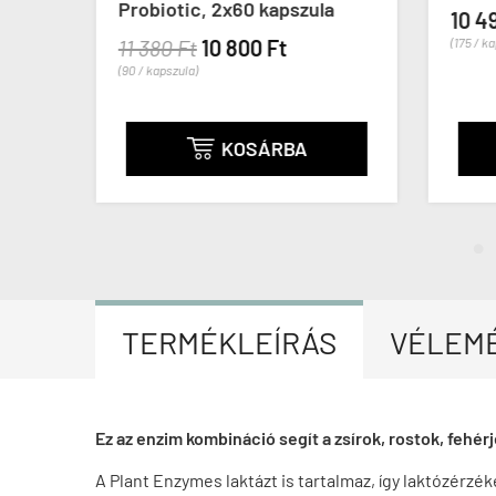
Probiotic, 2x60 kapszula
10 4
11 380 Ft
10 800 Ft
(175 / k
(90 / kapszula)
KOSÁRBA

TERMÉKLEÍRÁS
VÉLEM
Ez az enzim kombináció segít a zsírok, rostok, fehé
A Plant Enzymes laktázt is tartalmaz, így laktózérzék