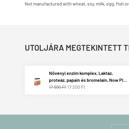
Not manufactured with wheat, soy, milk, egg, fish or
UTOLJÁRA MEGTEKINTETT 
Növényi enzim komplex, Laktáz,
proteáz, papain és bromelain, Now Pl...
17 990 Ft
17 200 Ft