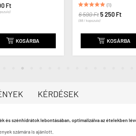





90 Ft
(1)
apszula)
6 590 Ft
5 250 Ft
(88 / kapszula)
KOSÁRBA
KOSÁRBA


ÉNYEK
KÉRDÉSEK
rjék és szénhidrátok lebontásában, optimalizálva az ételekben l
enyek számára is ajánlott.