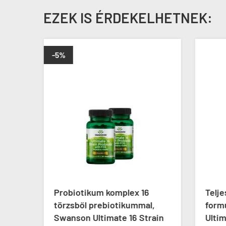
EZEK IS ÉRDEKELHETNEK:
-5%
Probiotikum komplex 16
Telj
,
törzsből prebiotikummal,
form
ain
Swanson Ultimate 16 Strain
Ultim