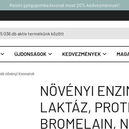
Reishi gyógygomba kivonat most 20% kedvezménnyel!
ÚJDONSÁGOK
KEDVEZMÉNYEK
MAGA



éb növényi kivonatok
NÖVÉNYI ENZI
LAKTÁZ, PROT
BROMELAIN, 