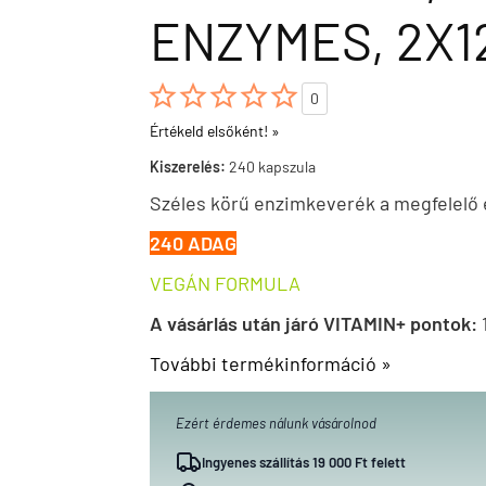
ENZYMES, 2X1





0
Értékeld elsőként! »
Kiszerelés:
240 kapszula
Széles körű enzimkeverék a megfelelő
240 ADAG
VEGÁN FORMULA
A vásárlás után járó VITAMIN+ pontok:
További termékinformáció »
Ezért érdemes nálunk vásárolnod
Ingyenes szállítás 19 000 Ft felett