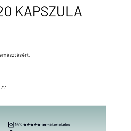
20 KAPSZULA
 emésztésért.
172
94% ★★★★★ termékértékelés