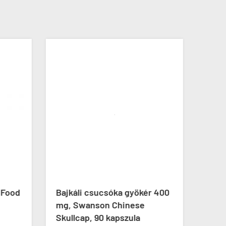
nFood
Bajkáli csucsóka gyökér 400
Emés
mg, Swanson Chinese
Gree
Skullcap, 90 kapszula
Dige