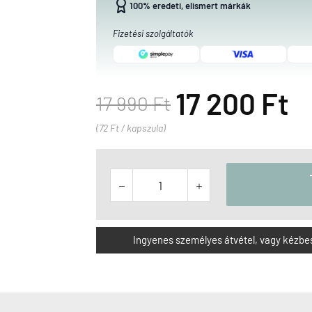
100% eredeti, elismert márkák
Fizetési szolgáltatók
17 200 Ft
17 990 Ft
(72 Ft / kapszula)


Ingyenes személyes átvétel, vagy kézbesít