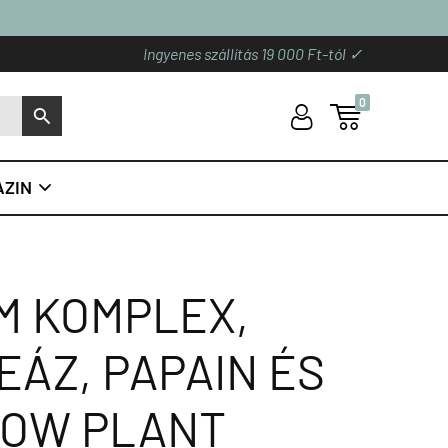
Ingyenes szállítás 19 000 Ft-tól ✓
0
U

S
ZIN

M KOMPLEX,
EÁZ, PAPAIN ÉS
NOW PLANT