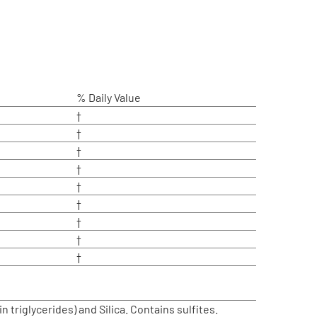
% Daily Value
†
†
†
†
†
†
†
†
†
triglycerides) and Silica. Contains sulfites.