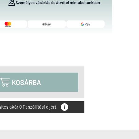
Személyes vásárlás és átvétel mintaboltunkban

KOSÁRBA
i
és akár 0 Ft szállítási díjért!