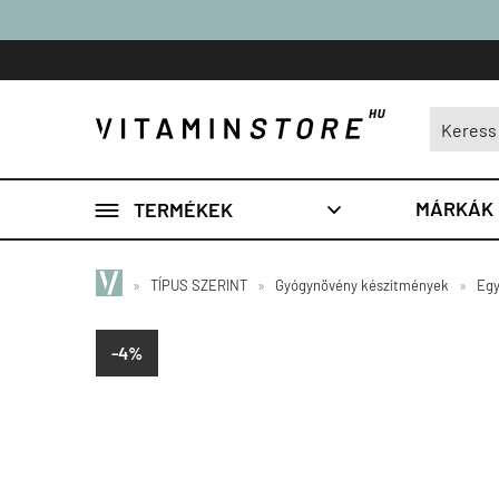

MÁRKÁK
TERMÉKEK

»
TÍPUS SZERINT
»
Gyógynövény készítmények
»
Egy
-4%