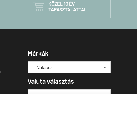
KÖZEL 10 ÉV

TAPASZTALATTAL
Márkák
u
Valuta választás