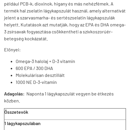
például PCB-k, dioxinok, higany és más nehézfémek. A
termék hal zselatin lágykapszulát használ, amely alternatívát
jelent a szarvasmarha- és sertészselatin lágykapszulák
helyett. Kutatások azt mutatják, hogy az EPA és DHA omega-
3 zsírsavak fogyasztása csökkentheti a szívkoszorúér-
betegség kockázatát.
Előnyei:
Omega-3 halolaj + D-3 vitamin
600 EPA / 300 DHA
Molekulárisan desztillált
1000 NE D-3-vitamin
Adagolás:
Naponta 1 lágykapszulát vegyen be étkezés
közben.
Összetevők
1 lágykapszulában