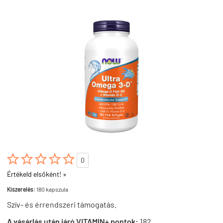





0
Értékeld elsőként! »
Kiszerelés:
180 kapszula
Szív- és érrendszeri támogatás.
A vásárlás után járó VITAMIN+ pontok:
182