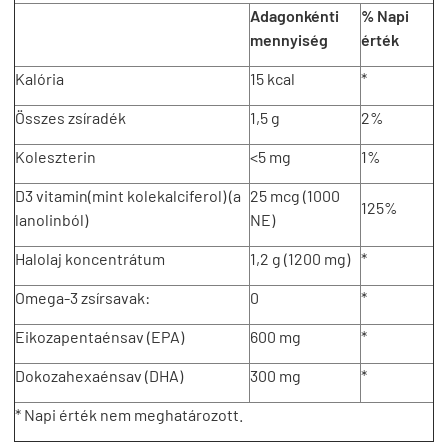
Adagonkénti
% Napi
mennyiség
érték
Kalória
15 kcal
*
Összes zsíradék
1,5 g
2%
Koleszterin
<5 mg
1%
D3 vitamin(mint kolekalciferol) (a
25 mcg (1000
125%
lanolinból)
NE)
Halolaj koncentrátum
1,2 g (1200 mg)
*
Omega-3 zsírsavak:
0
*
Eikozapentaénsav (EPA)
600 mg
*
Dokozahexaénsav (DHA)
300 mg
*
* Napi érték nem meghatározott.