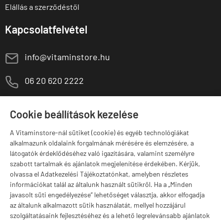
Elállás a szerződéstől
Kapcsolatfelvétel
E
info@vitaminstore.hu
M
06 20 620 2222
1141 Budapest,
T
Szugló u. 83-85.
Cookie beállítások kezelése
H-P:
10:00-18:00
A Vitaminstore-nál sütiket (cookie) és egyéb technológiákat
Márkák
alkalmazunk oldalaink forgalmának mérésére és elemzésére, a
látogatók érdeklődéséhez való igazítására, valamint személyre
szabott tartalmak és ajánlatok megjelenítése érdekében. Kérjük,
olvassa el Adatkezelési Tájékoztatónkat, amelyben részletes
információkat talál az általunk használt sütikről. Ha a „Minden
Valuta választás
javasolt süti engedélyezése” lehetőséget választja, akkor elfogadja
az általunk alkalmazott sütik használatát, mellyel hozzájárul
szolgáltatásaink fejlesztéséhez és a lehető legrelevánsabb ajánlatok