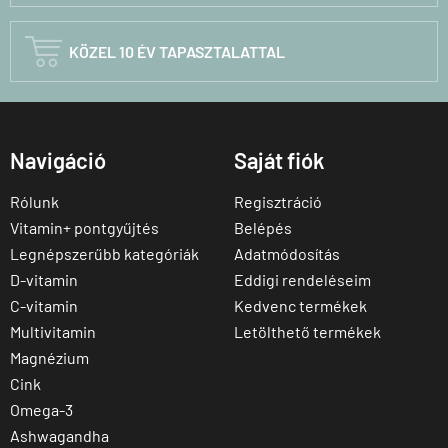

KÖZEL 10 ÉV TAPASZTALATTAL
Navigáció
Saját fiók
Rólunk
Regisztráció
Vitamin+ pontgyűjtés
Belépés
Legnépszerűbb kategóriák
Adatmódosítás
D-vitamin
Eddigi rendeléseim
C-vitamin
Kedvenc termékek
Multivitamin
Letölthető termékek
Magnézium
Cink
Omega-3
Ashwagandha