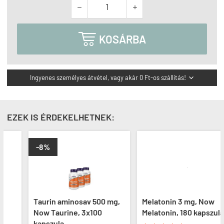



KOSÁRBA
Ingyenes személyes átvétel, vagy akár 0 Ft-os szállítás!

EZEK IS ÉRDEKELHETNEK:
-8%
Taurin aminosav 500 mg,
Melatonin 3 mg, Now
Now Taurine, 3x100
Melatonin, 180 kapszula
kapszula