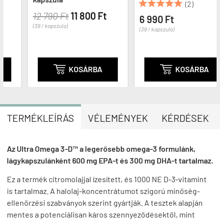





(2)
12 790 Ft
11 800 Ft
6 990 Ft
(39 / kapszula)
(39 / kapszula)

KOSÁRBA

KOSÁRBA
TERMÉKLEÍRÁS
VÉLEMÉNYEK
KÉRDÉSEK
Az Ultra Omega 3-D™ a legerősebb omega-3 formulánk,
lágykapszulánként 600 mg EPA-t és 300 mg DHA-t tartalmaz.
Ez a termék citromolajjal ízesített, és 1000 NE D-3-vitamint
is tartalmaz. A halolaj-koncentrátumot szigorú minőség-
ellenőrzési szabványok szerint gyártják. A tesztek alapján
mentes a potenciálisan káros szennyeződésektől, mint