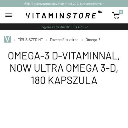
Reishi gyógygomba kivonat most 20% kedvezménnyel!
0

Ingyenes szállítás 19 000 Ft-tól ✓
»
TÍPUS SZERINT
»
Eszenciális zsírok
»
Omega-3
OMEGA-3 D-VITAMINNAL,
NOW ULTRA OMEGA 3-D,
180 KAPSZULA