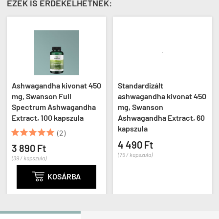
EZEK IS ÉRDEKELHETNEK:
Ashwagandha kivonat 450
Standardizált
mg, Swanson Full
ashwagandha kivonat 450
Spectrum Ashwagandha
mg, Swanson
Extract, 100 kapszula
Ashwagandha Extract, 60
kapszula





(2)
4 490 Ft
3 890 Ft
(75 / kapszula)
(39 / kapszula)

KOSÁRBA