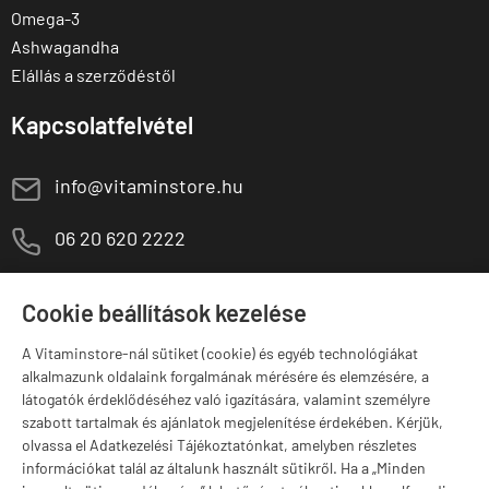
Omega-3
Ashwagandha
Elállás a szerződéstől
Kapcsolatfelvétel
E
info@vitaminstore.hu
M
06 20 620 2222
1141 Budapest,
T
Szugló u. 83-85.
Cookie beállítások kezelése
H-P:
10:00-18:00
A Vitaminstore-nál sütiket (cookie) és egyéb technológiákat
Márkák
alkalmazunk oldalaink forgalmának mérésére és elemzésére, a
látogatók érdeklődéséhez való igazítására, valamint személyre
szabott tartalmak és ajánlatok megjelenítése érdekében. Kérjük,
olvassa el Adatkezelési Tájékoztatónkat, amelyben részletes
információkat talál az általunk használt sütikről. Ha a „Minden
Valuta választás