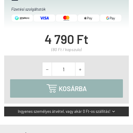
Fizetési szolgáltatók
4 790 Ft
(80 Ft / kapszula)



KOSÁRBA
Ingyenes személyes átvétel, vagy akár 0 Ft-os szállítás!
