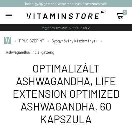
Reishi gyógygomba kivonat most 20% kedvezménnyel!
0

Ingyenes szállítás 19 000 Ft-tól ✓
»
TÍPUS SZERINT
»
Gyógynövény készítmények
»
Ashwagandha/ Indiai ginzeng
OPTIMALIZÁLT
ASHWAGANDHA, LIFE
EXTENSION OPTIMIZED
ASHWAGANDHA, 60
KAPSZULA