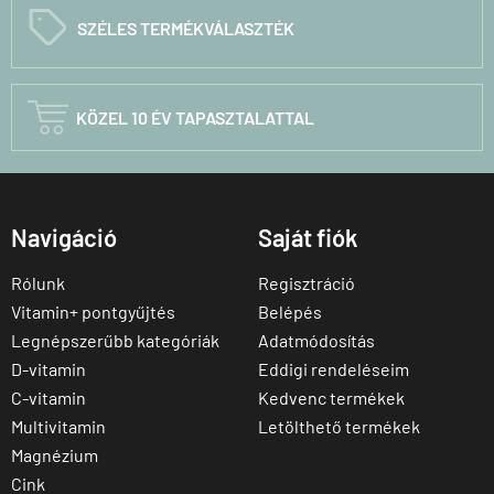
C
SZÉLES TERMÉKVÁLASZTÉK

KÖZEL 10 ÉV TAPASZTALATTAL
Navigáció
Saját fiók
Rólunk
Regisztráció
Vitamin+ pontgyűjtés
Belépés
Legnépszerűbb kategóriák
Adatmódosítás
D-vitamin
Eddigi rendeléseim
C-vitamin
Kedvenc termékek
Multivitamin
Letölthető termékek
Magnézium
Cink