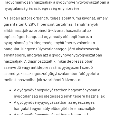
Hagyományosan használják a gyógynövénygyógyászatban a
nyugtalanság és az idegesség enyhítésére.
A HerbalFactors orbáncfű teljes spektrumú kivonat, amely
garantáltan 0,28% hipericint tartalmaz. Tanulmányok
alátámasztják az orbáncfű-kivonat használatát az
egészséges hangulati egyensúly elősegítésére, a
nyugtalanság és idegesség enyhítésére, valamint a
hangulati kiegyensúlyozatlansággal járó alvászavarok
enyhítésére, ahogyan azt a gyógynövénygyógyászatban
használják. A diagnosztizált klinikai depresszióban
szenvedő vagy antidepresszáns gyógyszert szedő
személyek csak egészségügyi szakember felügyelete
mellett használhatják az orbáncfű kivonatot.
A gyógynövénygyógyászatban hagyományosan a
nyugtalanság és idegesség enyhítésére használják
A gyógynövénygyógyászatban az egészséges
hangulati egyensúly elősegítésére használják
A gyógynövénygyógyászatban a hangulati