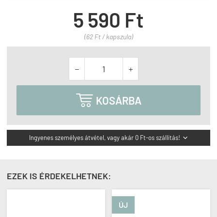
5 590 Ft
(62 Ft / kapszula)



KOSÁRBA
Ingyenes személyes átvétel, vagy akár 0 Ft-os szállítás!

EZEK IS ÉRDEKELHETNEK:
ÚJ