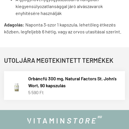
kiegyensúlyozatlansággal járó alvászavarok
enyhítésére használják
Adagolás:
Naponta 3-szor 1 kapszula, lehetőleg étkezés
közben, legfeljebb 6 hétig, vagy az orvos utasításai szerint.
UTOLJÁRA MEGTEKINTETT TERMÉKEK
Orbáncfű 300 mg, Natural Factors St. John's
Wort, 90 kapszulás
5 590 Ft