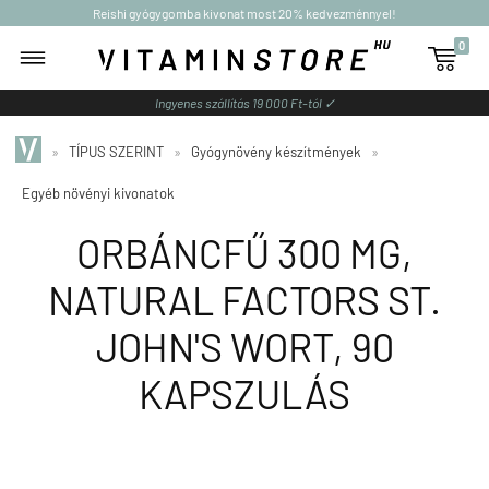
Reishi gyógygomba kivonat most 20% kedvezménnyel!
0

Ingyenes szállítás 19 000 Ft-tól ✓
»
TÍPUS SZERINT
»
Gyógynövény készítmények
»
Egyéb növényi kivonatok
ORBÁNCFŰ 300 MG,
NATURAL FACTORS ST.
JOHN'S WORT, 90
KAPSZULÁS