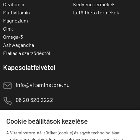
C-vitamin
Kedvenc termékek
Multivitamin
Letölthető termékek
Magnézium
Cink
Omega-3
Ashwagandha
Elállás a szerződéstől
Kapcsolatfelvétel
E
info@vitaminstore.hu
M
06 20 620 2222
1141 Budapest,
T
Szugló u. 83-85.
Cookie beállítások kezelése
H-P:
10:00-18:00
A Vitaminstore-nál sütiket (cookie) és egyéb technológiákat
Márkák
alkalmazunk oldalaink forgalmának mérésére és elemzésére, a