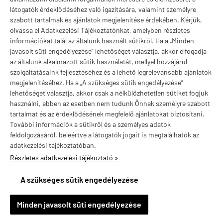
látogatók érdeklődéséhez való igazítására, valamint személyre
szabott tartalmak és ajánlatok megjelenítése érdekében. Kérjük,
olvassa el Adatkezelési Tájékoztatónkat, amelyben részletes
információkat talál az általunk használt sütikről. Ha a „Minden
Valuta választás
javasolt süti engedélyezése” lehetőséget választja, akkor elfogadja
az általunk alkalmazott sütik használatát, mellyel hozzájárul
szolgáltatásaink fejlesztéséhez és a lehető legrelevánsabb ajánlatok
megjelenítéséhez. Ha a „A szükséges sütik engedélyezése”
lehetőséget választja, akkor csak a nélkülözhetetlen sütiket fogjuk
használni, ebben az esetben nem tudunk Önnek személyre szabott
tartalmat és az érdeklődésének megfelelő ajánlatokat biztosítani.
További információk a sütikről és a személyes adatok
feldolgozásáról, beleértve a látogatók jogait is megtalálhatók az
adatkezelési tájékoztatóban.
Részletes adatkezelési tájékoztató »
vitaminstore.hu -
Vitaminstore / Gymstore Hungary
-
ÁSZF
-
Adatkezelési
tájékoztató
A szükséges sütik engedélyezése
×
Katalin pécel településről
K
Minden javasolt süti engedélyezése
Vásárolt a webáruházban
2 nappal ezelőtt
