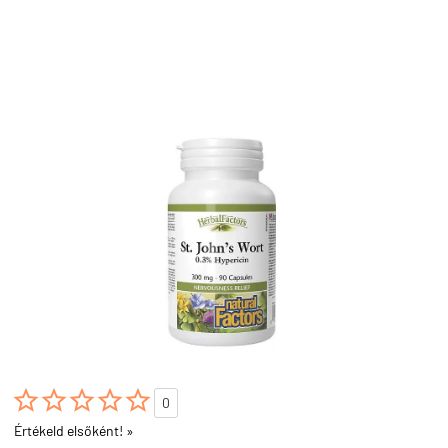





0
Értékeld elsőként! »