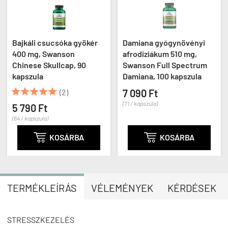
Bajkáli csucsóka gyökér
Damiana gyógynövényi
400 mg, Swanson
afrodiziákum 510 mg,
Chinese Skullcap, 90
Swanson Full Spectrum
kapszula
Damiana, 100 kapszula





(2)
7 090 Ft
(71 / kapszula)
5 790 Ft
(64 / kapszula)

KOSÁRBA

KOSÁRBA
TERMÉKLEÍRÁS
VÉLEMÉNYEK
KÉRDÉSEK
STRESSZKEZELÉS