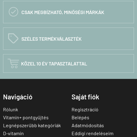

CSAK MEGBÍZHATÓ, MINŐSÉGI MÁRKÁK
C
SZÉLES TERMÉKVÁLASZTÉK

KÖZEL 10 ÉV TAPASZTALATTAL
Navigáció
Saját fiók
Rólunk
Regisztráció
Vitamin+ pontgyűjtés
Belépés
Legnépszerűbb kategóriák
Adatmódosítás
D-vitamin
Eddigi rendeléseim