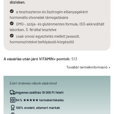
dózisban.
a tesztoszteron és ösztrogén előanyagaként
hormonális útvonalak támogatására
GMO-, szója- és gluténmentes formula, ISO-akkreditált
laborban, 3. fél által tesztelve
csak orvosi egyeztetés mellett javasolt,
hormonszinteket befolyásoló kiegészítő
A vásárlás után járó VITAMIN+ pontok:
513
További termékinformáció »
Ezért érdemes nálunk vásárolnod
Ingyenes szállítás 19 000 Ft felett
94% ★★★★★ termékértékelés
100% eredeti, elismert márkák