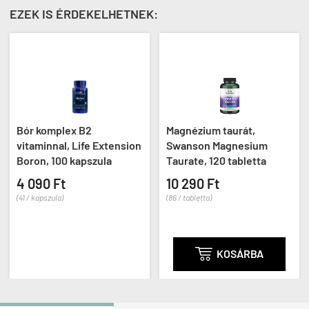
EZEK IS ÉRDEKELHETNEK:
Ú
Bór komplex B2
Magnézium taurát,
Ko
vitaminnal, Life Extension
Swanson Magnesium
La
Boron, 100 kapszula
Taurate, 120 tabletta
ka

4 090 Ft
10 290 Ft
41 / kapszula)
(86 / tabletta)
6 
(56 

KOSÁRBA