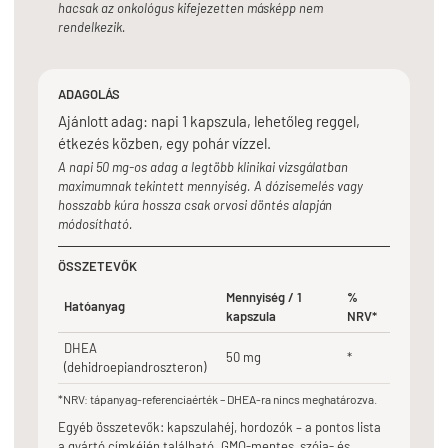
hacsak az onkológus kifejezetten másképp nem
rendelkezik.
ADAGOLÁS
Ajánlott adag: napi 1 kapszula, lehetőleg reggel,
étkezés közben, egy pohár vízzel.
A napi 50 mg-os adag a legtöbb klinikai vizsgálatban
maximumnak tekintett mennyiség. A dózisemelés vagy
hosszabb kúra hossza csak orvosi döntés alapján
módosítható.
ÖSSZETEVŐK
Mennyiség / 1
%
Hatóanyag
kapszula
NRV*
DHEA
50 mg
*
(dehidroepiandroszteron)
*NRV: tápanyag-referenciaérték – DHEA-ra nincs meghatározva.
Egyéb összetevők: kapszulahéj, hordozók – a pontos lista
a gyártó címkéjén található. GMO-mentes, szója- és