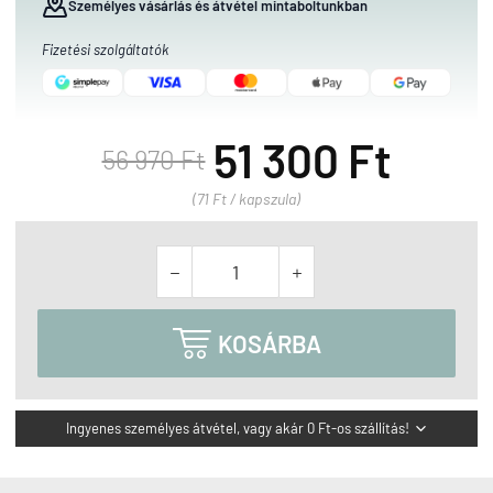
Személyes vásárlás és átvétel mintaboltunkban
Fizetési szolgáltatók
51 300 Ft
56 970 Ft
(71 Ft / kapszula)



KOSÁRBA
Ingyenes személyes átvétel, vagy akár 0 Ft-os szállítás!
