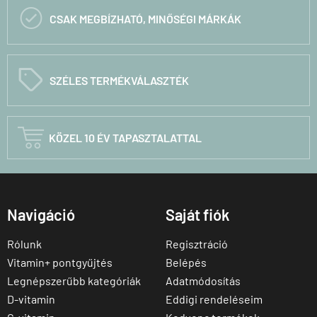

CSAK MEGBÍZHATÓ, MINŐSÉGI MÁRKÁK
C
SZÉLES TERMÉKVÁLASZTÉK

KÖZEL 10 ÉV TAPASZTALATTAL
Navigáció
Saját fiók
Rólunk
Regisztráció
Vitamin+ pontgyűjtés
Belépés
Legnépszerűbb kategóriák
Adatmódosítás
D-vitamin
Eddigi rendeléseim