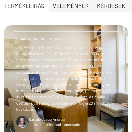
TERMÉKLEÍRÁS
VÉLEMÉNYEK
KÉRDÉSEK
SZAKÉRTŐNK VÉLEMÉNYE
„A DHEA nem vitamin, hanem hormon-előanyag,
amelyből a szervezet többek között tesztoszteront és
ösztrogéneket is szintetizál. 50 mg-os dózisnál már
egyértelműen számolni kell a hormonszintek
változásával – ezért ilyen étrendkiegészítők csak orvosi
felügyelettel, laborvizsgálatok mellett javasolhatók.
Bizonyos életkorokban, állapotokban a tudományos
kutatások alapján van létjogosultsága, például 40–50+
év felett és alacsony DHEA-szint mellett, de önálló
döntésre, „fiatalító csodaszerként” fogyasztani nagyon
kockázatos.”
Bartók-Szabó Andrea
dietetikus, életmód-tanácsadó