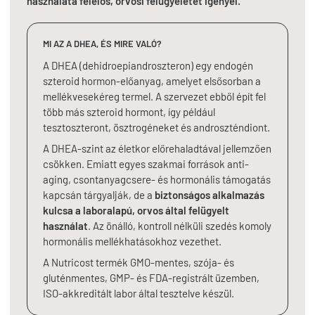
használata felelős, orvosi felügyeletet igényel.
MI AZ A DHEA, ÉS MIRE VALÓ?
A DHEA (dehidroepiandroszteron) egy endogén
szteroid hormon-előanyag, amelyet elsősorban a
mellékvesekéreg termel. A szervezet ebből épít fel
több más szteroid hormont, így például
tesztoszteront, ösztrogéneket és androszténdiont.
A DHEA-szint az életkor előrehaladtával jellemzően
csökken. Emiatt egyes szakmai források anti-
aging, csontanyagcsere- és hormonális támogatás
kapcsán tárgyalják, de a
biztonságos alkalmazás
kulcsa a laboralapú, orvos által felügyelt
használat
. Az önálló, kontroll nélküli szedés komoly
hormonális mellékhatásokhoz vezethet.
A Nutricost termék GMO-mentes, szója- és
gluténmentes, GMP- és FDA-registrált üzemben,
ISO-akkreditált labor által tesztelve készül.