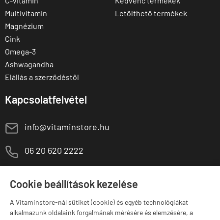
C-vitamin
Kedvenc termékek
Multivitamin
Letölthető termékek
Magnézium
Cink
Omega-3
Ashwagandha
Elállás a szerződéstől
Kapcsolatfelvétel
E
info@vitaminstore.hu
M
06 20 620 2222
1141 Budapest,
T
Szugló u. 83-85.
Cookie beállítások kezelése
H-P:
10:00-18:00
A Vitaminstore-nál sütiket (cookie) és egyéb technológiákat
Márkák
alkalmazunk oldalaink forgalmának mérésére és elemzésére, a