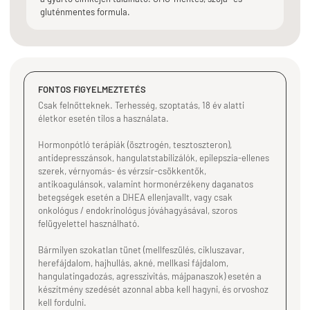
gluténmentes formula.
FONTOS FIGYELMEZTETÉS
Csak felnőtteknek. Terhesség, szoptatás, 18 év alatti
életkor esetén tilos a használata.
Hormonpótló terápiák (ösztrogén, tesztoszteron),
antidepresszánsok, hangulatstabilizálók, epilepszia-ellenes
szerek, vérnyomás- és vérzsír-csökkentők,
antikoagulánsok, valamint hormonérzékeny daganatos
betegségek esetén a DHEA ellenjavallt, vagy csak
onkológus / endokrinológus jóváhagyásával, szoros
felügyelettel használható.
Bármilyen szokatlan tünet (mellfeszülés, cikluszavar,
herefájdalom, hajhullás, akné, mellkasi fájdalom,
hangulatingadozás, agresszivitás, májpanaszok) esetén a
készítmény szedését azonnal abba kell hagyni, és orvoshoz
kell fordulni.