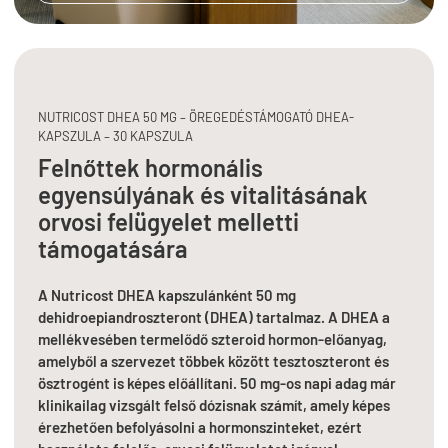
NUTRICOST DHEA 50 MG – ÖREGEDÉSTÁMOGATÓ DHEA-
KAPSZULA – 30 KAPSZULA
Felnőttek hormonális
egyensúlyának és vitalitásának
orvosi felügyelet melletti
támogatására
A Nutricost DHEA kapszulánként 50 mg
dehidroepiandroszteront (DHEA) tartalmaz. A DHEA a
mellékvesében termelődő szteroid hormon-előanyag,
amelyből a szervezet többek között tesztoszteront és
ösztrogént is képes előállítani. 50 mg-os napi adag már
klinikailag vizsgált felső dózisnak számít, amely képes
érezhetően befolyásolni a hormonszinteket, ezért