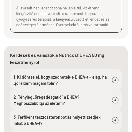
A javasolt napi adagot soha ne lépje túl. Az étrend-
kiegészítő nem helyettesíti a szakorvosi diagnózist, a
gyógyszeres terápiát, a kiegyensúlyozott étrendet és az
egészséges életmódot. Gyermekektől elzárva tartandó.
Kérdések és válaszok a Nutricost DHEA 50 mg
készítményről
1. Ki döntse el, hogy szedhetek-e DHEA-t – elég, ha
+
„jól érzem magam tőle”?
2. Tényleg „öregedésgátló” a DHEA?
+
Meghosszabbítja az életem?
3. Férfiként tesztoszteronpótlás helyett szedjek
+
inkább DHEA-t?