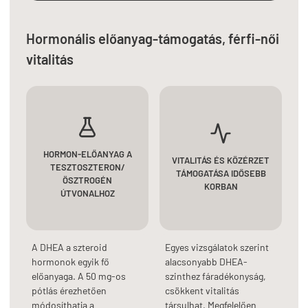
Hormonális előanyag-támogatás, férfi-női
vitalitás
HORMON-ELŐANYAG A
VITALITÁS ÉS KÖZÉRZET
TESZTOSZTERON/
TÁMOGATÁSA IDŐSEBB
ÖSZTROGÉN
KORBAN
ÚTVONALHOZ
A DHEA a szteroid
Egyes vizsgálatok szerint
hormonok egyik fő
alacsonyabb DHEA-
előanyaga. A 50 mg-os
szinthez fáradékonyság,
pótlás érezhetően
csökkent vitalitás
módosíthatja a
társulhat. Megfelelően