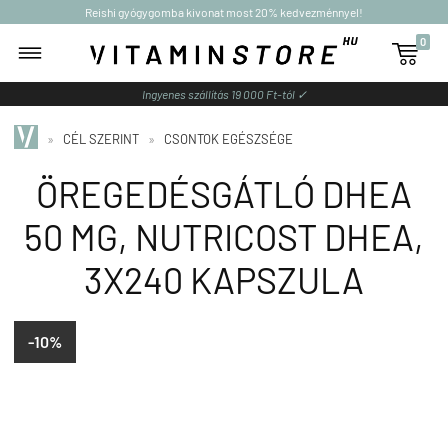
Reishi gyógygomba kivonat most 20% kedvezménnyel!
0

Ingyenes szállítás 19 000 Ft-tól ✓
»
CÉL SZERINT
»
CSONTOK EGÉSZSÉGE
ÖREGEDÉSGÁTLÓ DHEA
50 MG, NUTRICOST DHEA,
3X240 KAPSZULA
-10%