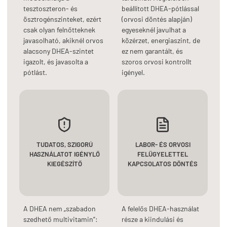
tesztoszteron- és
beállított DHEA-pótlással
ösztrogénszinteket, ezért
(orvosi döntés alapján)
csak olyan felnőtteknek
egyeseknél javulhat a
javasolható, akiknél orvos
közérzet, energiaszint, de
alacsony DHEA-szintet
ez nem garantált, és
igazolt, és javasolta a
szoros orvosi kontrollt
pótlást.
igényel.
TUDATOS, SZIGORÚ
LABOR- ÉS ORVOSI
HASZNÁLATOT IGÉNYLŐ
FELÜGYELETTEL
KIEGÉSZÍTŐ
KAPCSOLATOS DÖNTÉS
A DHEA nem „szabadon
A felelős DHEA-használat
szedhető multivitamin”:
része a kiindulási és