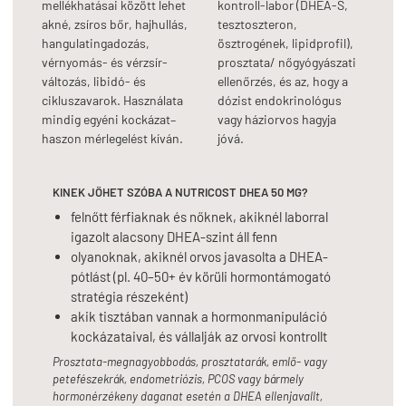
mellékhatásai között lehet
kontroll-labor (DHEA-S,
akné, zsíros bőr, hajhullás,
tesztoszteron,
hangulatingadozás,
ösztrogének, lipidprofil),
vérnyomás- és vérzsír-
prosztata/ nőgyógyászati
változás, libidó- és
ellenőrzés, és az, hogy a
cikluszavarok. Használata
dózist endokrinológus
mindig egyéni kockázat–
vagy háziorvos hagyja
haszon mérlegelést kíván.
jóvá.
KINEK JÖHET SZÓBA A NUTRICOST DHEA 50 MG?
felnőtt férfiaknak és nőknek, akiknél laborral
igazolt alacsony DHEA-szint áll fenn
olyanoknak, akiknél orvos javasolta a DHEA-
pótlást (pl. 40–50+ év körüli hormontámogató
stratégia részeként)
akik tisztában vannak a hormonmanipuláció
kockázataival, és vállalják az orvosi kontrollt
Prosztata-megnagyobbodás, prosztatarák, emlő- vagy
petefészekrák, endometriózis, PCOS vagy bármely
hormonérzékeny daganat esetén a DHEA ellenjavallt,