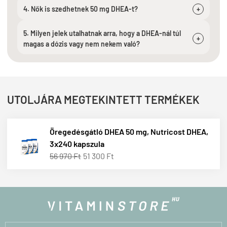
4. Nők is szedhetnek 50 mg DHEA-t?
+
5. Milyen jelek utalhatnak arra, hogy a DHEA-nál túl
+
magas a dózis vagy nem nekem való?
UTOLJÁRA MEGTEKINTETT TERMÉKEK
Öregedésgátló DHEA 50 mg, Nutricost DHEA,
3x240 kapszula
56 970 Ft
51 300 Ft