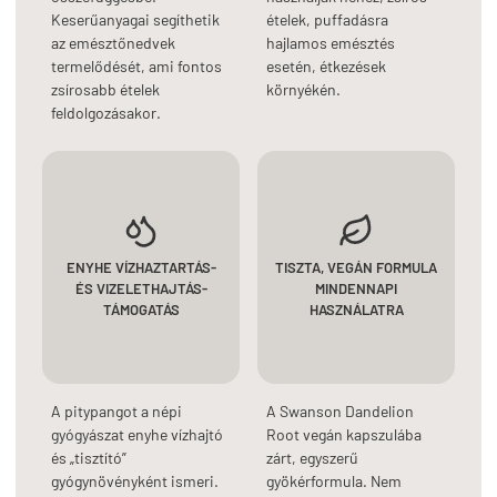
Keserűanyagai segíthetik
ételek, puffadásra
az emésztőnedvek
hajlamos emésztés
termelődését, ami fontos
esetén, étkezések
zsírosabb ételek
környékén.
feldolgozásakor.
ENYHE VÍZHAZTARTÁS-
TISZTA, VEGÁN FORMULA
ÉS VIZELETHAJTÁS-
MINDENNAPI
TÁMOGATÁS
HASZNÁLATRA
A pitypangot a népi
A Swanson Dandelion
gyógyászat enyhe vízhajtó
Root vegán kapszulába
és „tisztító”
zárt, egyszerű
gyógynövényként ismeri.
gyökérformula. Nem