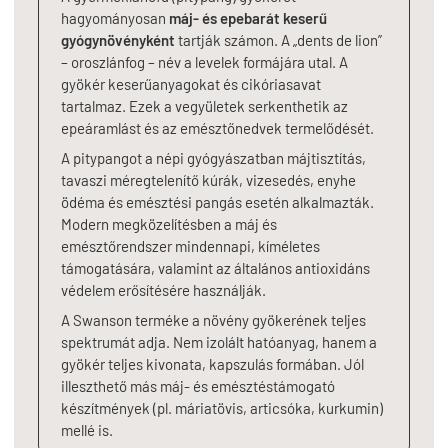
hagyományosan
máj- és epebarát keserű
gyógynövényként
tartják számon. A „dents de lion”
– oroszlánfog – név a levelek formájára utal. A
gyökér keserűanyagokat és cikóriasavat
tartalmaz. Ezek a vegyületek serkenthetik az
epeáramlást és az emésztőnedvek termelődését.
A pitypangot a népi gyógyászatban májtisztítás,
tavaszi méregtelenítő kúrák, vizesedés, enyhe
ödéma és emésztési pangás esetén alkalmazták.
Modern megközelítésben a máj és
emésztőrendszer mindennapi, kíméletes
támogatására, valamint az általános antioxidáns
védelem erősítésére használják.
A Swanson terméke a növény gyökerének teljes
spektrumát adja. Nem izolált hatóanyag, hanem a
gyökér teljes kivonata, kapszulás formában. Jól
illeszthető más máj- és emésztéstámogató
készítmények (pl. máriatövis, articsóka, kurkumin)
mellé is.