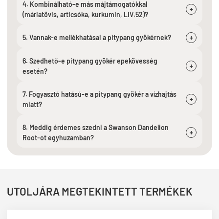
4. Kombinálható-e más májtámogatókkal
+
(máriatövis, articsóka, kurkumin, LIV.52)?
5. Vannak-e mellékhatásai a pitypang gyökérnek?
+
6. Szedhető-e pitypang gyökér epekövesség
+
esetén?
7. Fogyasztó hatású-e a pitypang gyökér a vízhajtás
+
miatt?
8. Meddig érdemes szedni a Swanson Dandelion
+
Root-ot egyhuzamban?
UTOLJÁRA MEGTEKINTETT TERMÉKEK