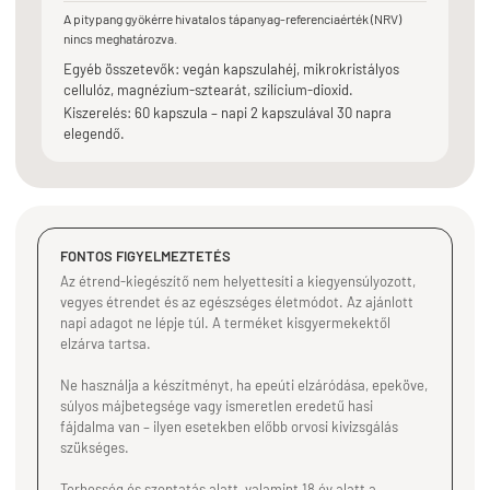
A pitypang gyökérre hivatalos tápanyag-referenciaérték (NRV)
nincs meghatározva.
Egyéb összetevők: vegán kapszulahéj, mikrokristályos
cellulóz, magnézium-sztearát, szilícium-dioxid.
Kiszerelés: 60 kapszula – napi 2 kapszulával 30 napra
elegendő.
FONTOS FIGYELMEZTETÉS
Az étrend-kiegészítő nem helyettesíti a kiegyensúlyozott,
vegyes étrendet és az egészséges életmódot. Az ajánlott
napi adagot ne lépje túl. A terméket kisgyermekektől
elzárva tartsa.
Ne használja a készítményt, ha epeúti elzáródása, epeköve,
súlyos májbetegsége vagy ismeretlen eredetű hasi
fájdalma van – ilyen esetekben előbb orvosi kivizsgálás
szükséges.
Terhesség és szoptatás alatt, valamint 18 év alatt a