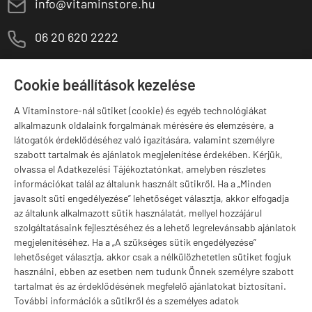
E
info@vitaminstore.hu
M
06 20 620 2222
1141 Budapest,
T
Szugló u. 83-85.
Cookie beállítások kezelése
H-P:
10:00-18:00
A Vitaminstore-nál sütiket (cookie) és egyéb technológiákat
Márkák
alkalmazunk oldalaink forgalmának mérésére és elemzésére, a
látogatók érdeklődéséhez való igazítására, valamint személyre
szabott tartalmak és ajánlatok megjelenítése érdekében. Kérjük,
olvassa el Adatkezelési Tájékoztatónkat, amelyben részletes
információkat talál az általunk használt sütikről. Ha a „Minden
Valuta választás
javasolt süti engedélyezése” lehetőséget választja, akkor elfogadja
az általunk alkalmazott sütik használatát, mellyel hozzájárul
szolgáltatásaink fejlesztéséhez és a lehető legrelevánsabb ajánlatok
megjelenítéséhez. Ha a „A szükséges sütik engedélyezése”
lehetőséget választja, akkor csak a nélkülözhetetlen sütiket fogjuk
használni, ebben az esetben nem tudunk Önnek személyre szabott
tartalmat és az érdeklődésének megfelelő ajánlatokat biztosítani.
További információk a sütikről és a személyes adatok