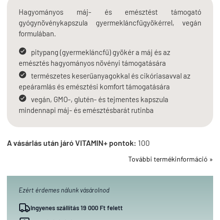
Hagyományos máj- és emésztést támogató
gyógynövénykapszula gyermekláncfűgyökérrel, vegán
formulában.
pitypang (gyermekláncfű) gyökér a máj és az
emésztés hagyományos növényi támogatására
természetes keserűanyagokkal és cikóriasavval az
epeáramlás és emésztési komfort támogatására
vegán, GMO-, glutén- és tejmentes kapszula
mindennapi máj- és emésztésbarát rutinba
A vásárlás után járó VITAMIN+ pontok:
100
További termékinformáció »
Ezért érdemes nálunk vásárolnod
Ingyenes szállítás 19 000 Ft felett