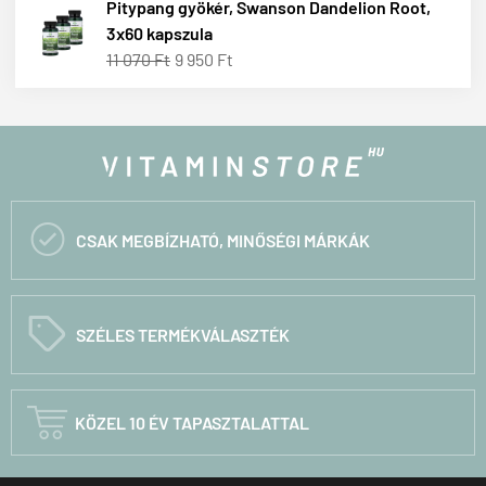
Pitypang gyökér, Swanson Dandelion Root,
3x60 kapszula
11 070 Ft
9 950 Ft

CSAK MEGBÍZHATÓ, MINŐSÉGI MÁRKÁK
C
SZÉLES TERMÉKVÁLASZTÉK

KÖZEL 10 ÉV TAPASZTALATTAL