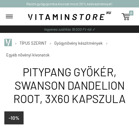
Reishi gyógygomba kivonat most 20% kedvezménnyel!
0

Ingyenes szállítás 19 000 Ft-tól ✓
»
TÍPUS SZERINT
»
Gyógynövény készítmények
»
Egyéb növényi kivonatok
PITYPANG GYÖKÉR,
SWANSON DANDELION
ROOT, 3X60 KAPSZULA
-10%