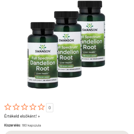





0
Értékeld elsőként! »
Kiszerelés:
180 kapszula