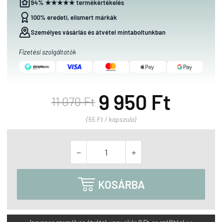
94% ★★★★★ termékértékelés
100% eredeti, elismert márkák
Személyes vásárlás és átvétel mintaboltunkban
Fizetési szolgáltatók
9 950 Ft
11 070 Ft
(55 Ft / kapszula)



KOSÁRBA