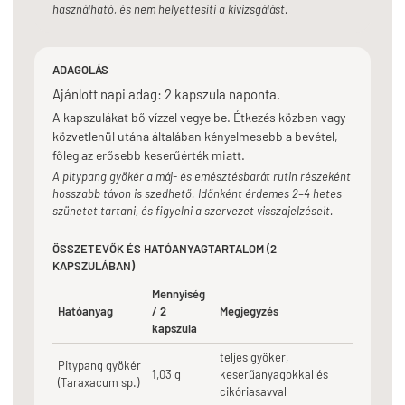
használható, és nem helyettesíti a kivizsgálást.
ADAGOLÁS
Ajánlott napi adag: 2 kapszula naponta.
A kapszulákat bő vízzel vegye be. Étkezés közben vagy
közvetlenül utána általában kényelmesebb a bevétel,
főleg az erősebb keserűérték miatt.
A pitypang gyökér a máj- és emésztésbarát rutin részeként
hosszabb távon is szedhető. Időnként érdemes 2–4 hetes
szünetet tartani, és figyelni a szervezet visszajelzéseit.
ÖSSZETEVŐK ÉS HATÓANYAGTARTALOM (2
KAPSZULÁBAN)
Mennyiség
Hatóanyag
/ 2
Megjegyzés
kapszula
teljes gyökér,
Pitypang gyökér
1,03 g
keserűanyagokkal és
(Taraxacum sp.)
cikóriasavval