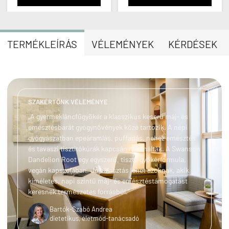
TERMÉKLEÍRÁS
VÉLEMÉNYEK
KÉRDÉSEK
SZAKÉRTŐNK VÉLEMÉNYE
„A gyermekláncfűgyökér a klasszikus keserű máj- és
emésztésbarát gyógynövények közé tartozik. A népi
gyógyászatban epeáramlás, puffadás, nehéz emésztés
és tavaszi tisztítókúrák kapcsán használták. A Swanson
Dandelion Root egy egyszerű, tiszta gyökérformula,
vegán kapszulában. Jó választás lehet azoknak, akik
kíméletes, napi szintű máj- és emésztéstámogatást
keresnek természetes forrásból.”
Bartók-Szabó Andrea
dietetikus, életmód-tanácsadó