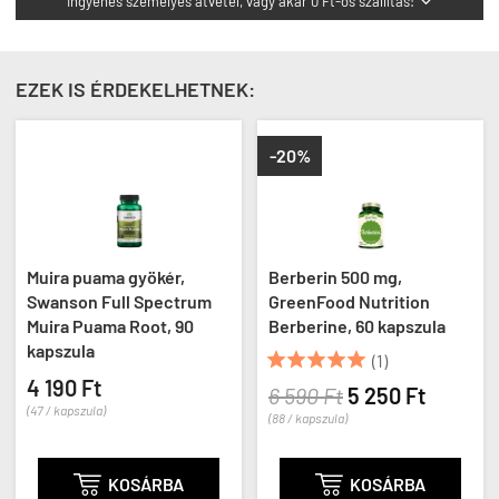
Ingyenes személyes átvétel, vagy akár 0 Ft-os szállítás!

EZEK IS ÉRDEKELHETNEK:
-20%
gyökér,
Berberin 500 mg,
Bajkáli csucsó
 Spectrum
GreenFood Nutrition
400 mg, Swans
Root, 90
Berberine, 60 kapszula
Chinese Skullca
kapszula





(1)





(2
6 590 Ft
5 250 Ft
5 790 Ft
(88 / kapszula)
(64 / kapszula)
SÁRBA

KOSÁRBA

KOS