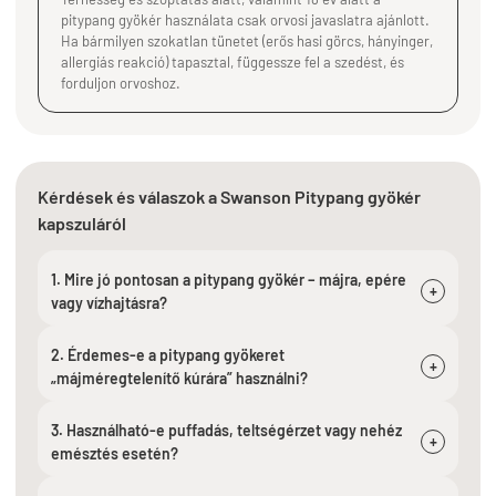
pitypang gyökér használata csak orvosi javaslatra ajánlott.
Ha bármilyen szokatlan tünetet (erős hasi görcs, hányinger,
allergiás reakció) tapasztal, függessze fel a szedést, és
forduljon orvoshoz.
Kérdések és válaszok a Swanson Pitypang gyökér
kapszuláról
1. Mire jó pontosan a pitypang gyökér – májra, epére
+
vagy vízhajtásra?
2. Érdemes-e a pitypang gyökeret
+
„májméregtelenítő kúrára” használni?
3. Használható-e puffadás, teltségérzet vagy nehéz
+
emésztés esetén?