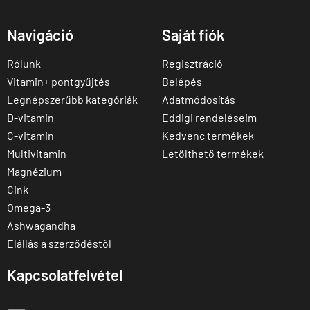
Navigáció
Saját fiók
Rólunk
Regisztráció
Vitamin+ pontgyűjtés
Belépés
Legnépszerűbb kategóriák
Adatmódosítás
D-vitamin
Eddigi rendeléseim
C-vitamin
Kedvenc termékek
Multivitamin
Letölthető termékek
Magnézium
Cink
Omega-3
Ashwagandha
Elállás a szerződéstől
Kapcsolatfelvétel