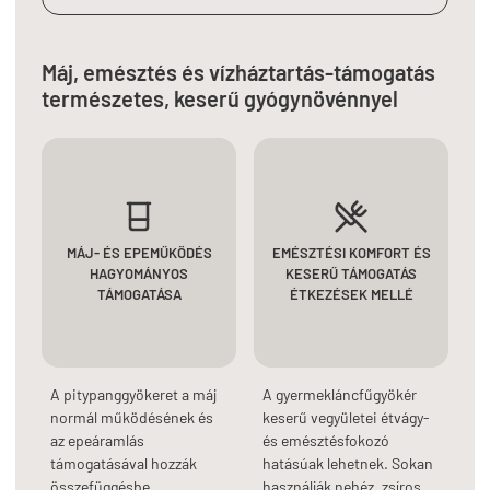
Máj, emésztés és vízháztartás-támogatás
természetes, keserű gyógynövénnyel
MÁJ- ÉS EPEMŰKÖDÉS
EMÉSZTÉSI KOMFORT ÉS
HAGYOMÁNYOS
KESERŰ TÁMOGATÁS
TÁMOGATÁSA
ÉTKEZÉSEK MELLÉ
A pitypanggyökeret a máj
A gyermekláncfűgyökér
normál működésének és
keserű vegyületei étvágy-
az epeáramlás
és emésztésfokozó
támogatásával hozzák
hatásúak lehetnek. Sokan
összefüggésbe.
használják nehéz, zsíros