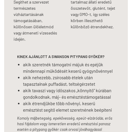
Segíthet a szervezet
tartalmaz állati eredetű
természetes
összetevőt, glutént, tejet
vízháztartásának
vagy GMO-t, így széles
támogatásában,
körben illeszthető
különösen ülőéletmód
különböző étrendekhez.
vagy átmeneti vizesedés
idején.
KINEK AJÁNLOTT A SWANSON PITYPANG GYÖKÉR?
akik szeretnék támogatni májuk és epéjük
mindennapi működését keserű gyógynövénnyel
akik nehezebb, zsírosabb ételek után
tapasztalnak puffadást, teltségérzetet
akik tavaszi vagy időszakos „könnyítő” kúrában
gondolkodnak, máj- és emésztéstámogatással
akik étrendjükbe több növényi, keserű
emésztést segítő elemet szeretnének beépíteni
Komoly májbetegség, epekövesség, epeút-elzáródás, erős
hasi fájdalom vagy ismeretlen eredetű emésztési panasz
esetén a pitypang gyökér csak orvosi jóváhagyással