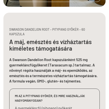
SWANSON DANDELION ROOT – PITYPANG GYÖKÉR – 60
KAPSZULA
A máj, emésztés és vízháztartás
kíméletes támogatására
A Swanson Dandelion Root kapszulánként 525 mg
gyermekláncfűgyökeret (Taraxacum sp.) tartalmaz. A
növényt régóta használják a máj- és epeműködés, az
emésztés és a természetes vízháztartás támogatására.
A formula vegán, GMO-, glutén- és tejmentes.
MI AZ A PITYPANG GYÖKÉR, ÉS MIRE HASZNÁLJÁK
HAGYOMÁNYOSAN?
A gyermekláncfű (pitypang) gyökerét