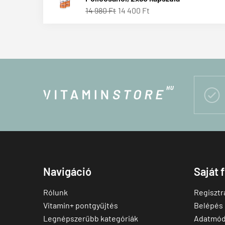
14 980 Ft
14 400 Ft

Navigáció
Saját 
Rólunk
Regisztr
Vitamin+ pontgyűjtés
Belépés
Legnépszerűbb kategóriák
Adatmód