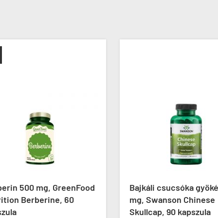
erin 500 mg, GreenFood
Bajkáli csucsóka gyöké
tion Berberine, 60
mg, Swanson Chinese
zula
Skullcap, 90 kapszula