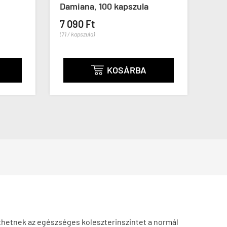
Damiana, 100 kapszula
(122 / k
7 090 Ft
(71 / kapszula)
KOSÁRBA

íthetnek az egészséges koleszterinszintet a normál