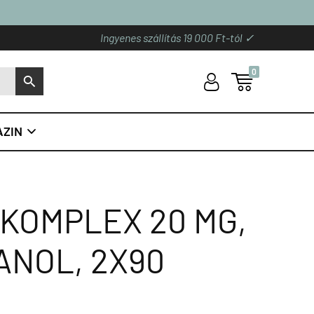
Ingyenes szállítás 19 000 Ft-tól ✓
0
U

S
ZIN

KOMPLEX 20 MG,
ANOL, 2X90