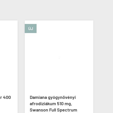
ÚJ
ÚJ
r 400
Damiana gyógynövényi
Borá
afrodiziákum 510 mg,
Bora
Swanson Full Spectrum
7 29