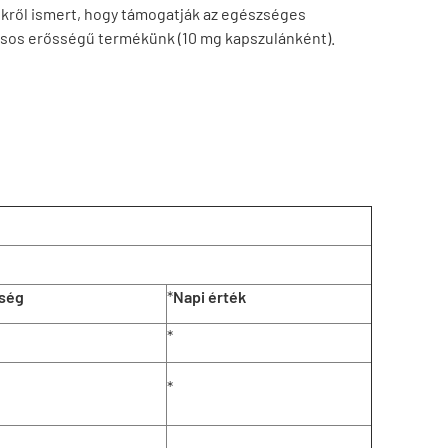
yekről ismert, hogy támogatják az egészséges
kásos erősségű termékünk (10 mg kapszulánként).
ség
*
Napi érték
*
*