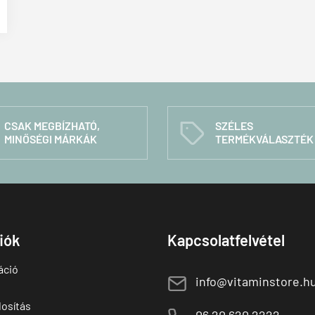
CSAK MEGBÍZHATÓ,
SZÉLES
C
MINŐSÉGI MÁRKÁK
TERMÉKVÁLASZTÉK
fiók
Kapcsolatfelvétel
áció
E
info@vitaminstore.h
osítás