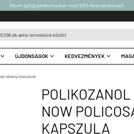
Reishi gyógygomba kivonat most 20% kedvezménnyel!
ÚJDONSÁGOK
KEDVEZMÉNYEK
MAGA



éb növényi kivonatok
POLIKOZANOL 
NOW POLICOS
KAPSZULA