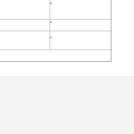
*
*
*