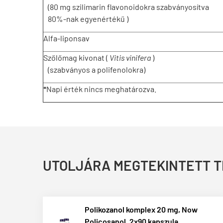
(80 mg szilimarin flavonoidokra szabványosítva
80%-nak egyenértékű )
Alfa-liponsav
Szőlőmag kivonat (
Vitis vinifera
)
(szabványos a polifenolokra)
*
Napi érték nincs meghatározva.
UTOLJÁRA MEGTEKINTETT 
Polikozanol komplex 20 mg, Now
Policosanol, 2x90 kapszula