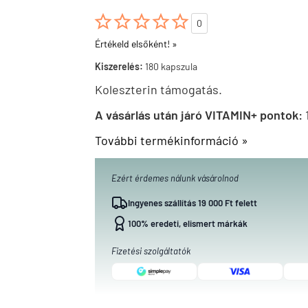





0
Értékeld elsőként! »
Kiszerelés:
180 kapszula
Koleszterin támogatás.
A vásárlás után járó VITAMIN+ pontok:
További termékinformáció »
Ezért érdemes nálunk vásárolnod
Ingyenes szállítás 19 000 Ft felett
100% eredeti, elismert márkák
Fizetési szolgáltatók