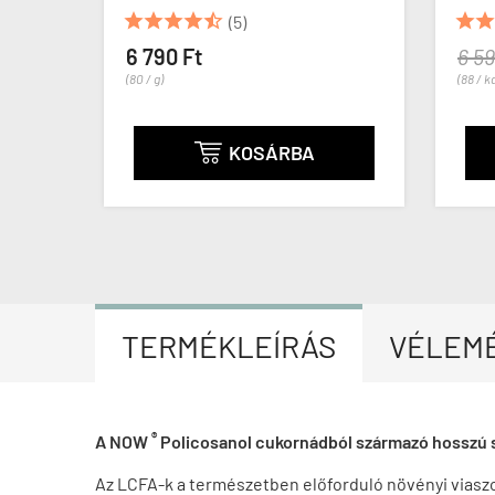







(5)
6 790 Ft
6 590
(80 / g)
(88 / ka
KOSÁRBA

TERMÉKLEÍRÁS
VÉLEM
®
A NOW
Policosanol cukornádból származó hosszú s
Az LCFA-k a természetben előforduló növényi viaszo