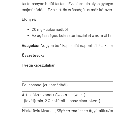
tartományon belül tartani. Ez a formula olyan gyógy
májműködést. Ez a kettős erősségű termék kétszer 
Előnyei:
20 mg - cukornádból
Az egészséges koleszterinszintet a normál tar
Adagolás:
Vegyen be 1 kapszulát naponta 1-2 alkal
Összetevők:
1 vega kapszulában
Policosanol (cukornádból)
Articsóka kivonat (
Cynara scolymus
)
(levél) (min. 2% koffeoil-kinsav cinarinként)
Máriatövis kivonat (
Silybum marianum
) (gyümölcs/m