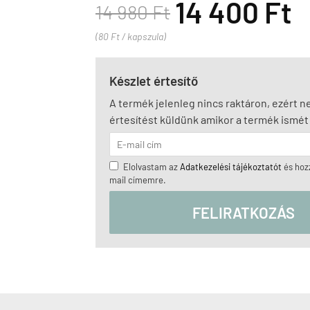
14 400 Ft
14 980 Ft
(80 Ft / kapszula)
Készlet értesítő
A termék jelenleg nincs raktáron, ezért 
értesítést küldünk amikor a termék ismét 
Elolvastam az
Adatkezelési tájékoztatót
és hozz
mail címemre.
FELIRATKOZÁS