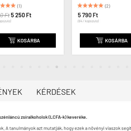








(1)
(2)
 Ft
5 250 Ft
5 790 Ft
pszula)
(64 / kapszula)
KOSÁRBA
KOSÁRBA


ÉNYEK
KÉRDÉSEK
zénláncú zsíralkoholok (LCFA-k) keveréke.
k. A tanulmányok azt mutatják, hogy ezek a növényi viaszok seg