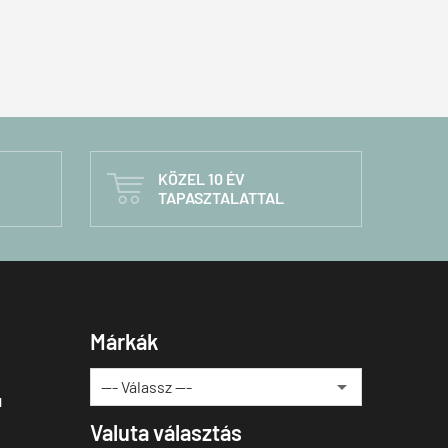
KÖZEL 10 ÉV

TAPASZTALATTAL
Márkák
u
Valuta választás