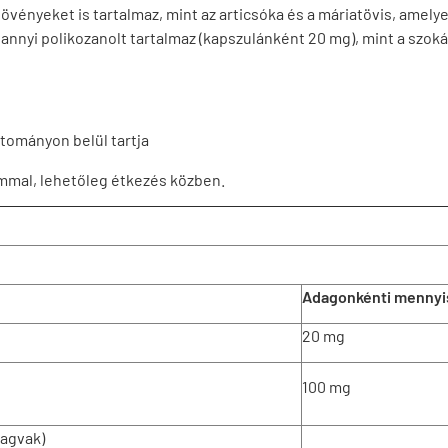
növényeket is tartalmaz, mint az articsóka és a máriatövis, amel
annyi polikozanolt tartalmaz (kapszulánként 20 mg), mint a szo
tományon belül tartja
ommal, lehetőleg étkezés közben.
Adagonkénti mennyi
20 mg
100 mg
agvak)