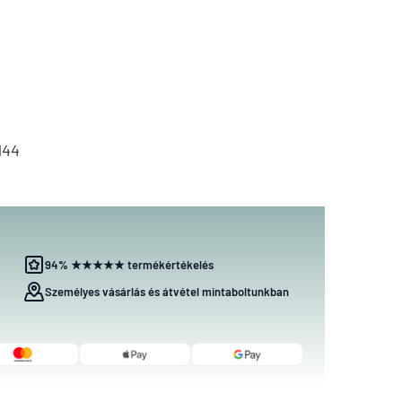
144
94% ★★★★★ termékértékelés
Személyes vásárlás és átvétel mintaboltunkban