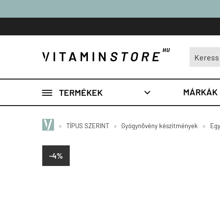

MÁRKÁK
TERMÉKEK

»
TÍPUS SZERINT
»
Gyógynövény készítmények
»
Egy
-4%