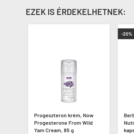
EZEK IS ÉRDEKELHETNEK:
-20%
Progeszteron krém, Now
Berb
Progesterone From Wild
Nutri
Yam Cream, 85 g
kaps