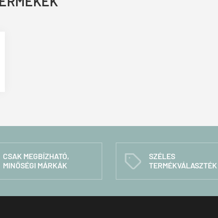
TERMÉKEK
CSAK MEGBÍZHATÓ,
SZÉLES
C
MINŐSÉGI MÁRKÁK
TERMÉKVÁLASZTÉK