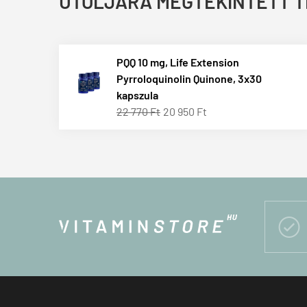
UTOLJÁRA MEGTEKINTETT 
PQQ 10 mg, Life Extension
Pyrroloquinolin Quinone, 3x30
kapszula
22 770 Ft
20 950 Ft
