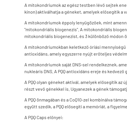
A mitokondriumok az egész testben lévő sejtek energ
kinon) aktiválhatja a géneket, amelyek elősegítik a
A mitokondriumok éppoly lenyűgözőek, mint amenny
"mitokondriális biogenezis". A mitokondriális bioge
mitokondriális biogenezist, és 3 különböző módon ö
A mitokondriumokban keletkező óriási mennyiségű s
antioxidáns, amely egyszerre nyújt erőteljes védel
A mitokondriumok saját DNS-sel rendelkeznek, amely
nukleáris DNS. A PQQ antioxidáns ereje és kedvező g
A PQQ olyan géneket aktivál, amelyek elősegítik a
részt vevő génekkel is. Ugyanezek a gének támogatjá
A PQQ önmagában és a CoQ10-zel kombinálva támogatha
együtt szedik, a PQQ elősegíti a memóriát, a figyel
A PQQ Caps előnyei: