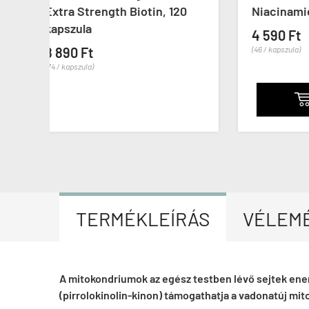
20
Niacinamide, 100 kapszula
Inosi
4 590 Ft
4 59
(46 / kapszula)
(46 / ka
KOSÁRBA

TERMÉKLEÍRÁS
VÉLEM
A mitokondriumok az egész testben lévő sejtek ene
(pirrolokinolin-kinon) támogathatja a vadonatúj mi