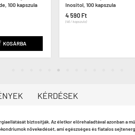
tol, 100 kapszula
Extension Vitamin B12
Methylcobalamin, 100
0 Ft
tabletta
pszula)
4 590 Ft
(46 / tabletta)
ÉNYEK
KÉRDÉSEK
rgiaellátását biztosítják. Az életkor előrehaladtával azonban 
tokondriumok növekedését, ami egészséges és fiatalos sejtenergi