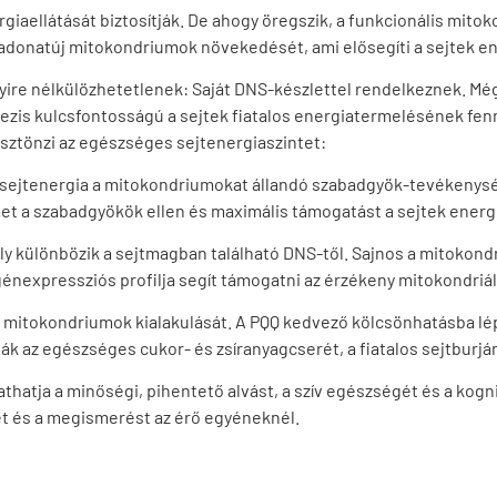
iaellátását biztosítják. De ahogy öregszik, a funkcionális mito
 vadonatúj mitokondriumok növekedését, ami elősegíti a sejtek en
ire nélkülözhetetlenek: Saját DNS-készlettel rendelkeznek. Mé
nezis kulcsfontosságú a sejtek fiatalos energiatermelésének fen
sztönzi az egészséges sejtenergiaszintet:
ejtenergia a mitokondriumokat állandó szabadgyök-tevékenység
met a szabadgyökök ellen és maximális támogatást a sejtek ener
 különbözik a sejtmagban található DNS-től. Sajnos a mitokondr
énexpressziós profilja segít támogatni az érzékeny mitokondriáli
z új mitokondriumok kialakulását. A PQQ kedvező kölcsönhatásba
k az egészséges cukor- és zsíranyagcserét, a fiatalos sejtburjá
tja a minőségi, pihentető alvást, a szív egészségét és a kognit
met és a megismerést az érő egyéneknél.