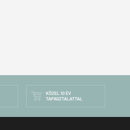
KÖZEL 10 ÉV

TAPASZTALATTAL