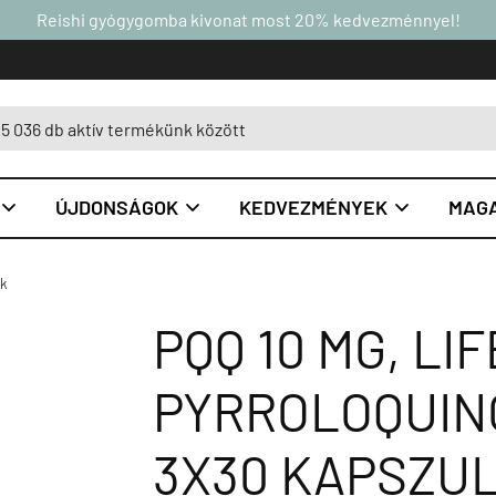
Reishi gyógygomba kivonat most 20% kedvezménnyel!
ÚJDONSÁGOK
KEDVEZMÉNYEK
MAGA



ok
PQQ 10 MG, LI
PYRROLOQUINO
3X30 KAPSZU