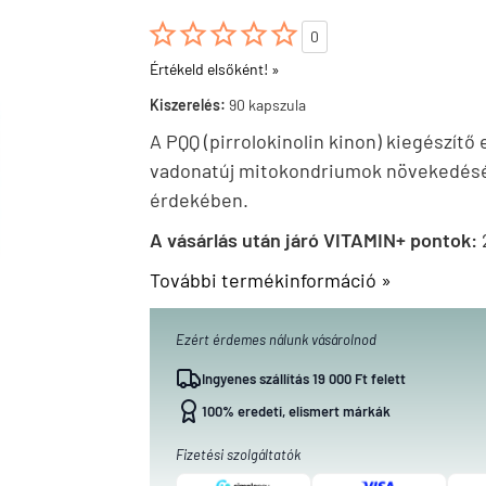





0
Értékeld elsőként! »
Kiszerelés:
90 kapszula
A PQQ (pirrolokinolin kinon) kiegészítő
vadonatúj mitokondriumok növekedését
érdekében.
A vásárlás után járó VITAMIN+ pontok:
További termékinformáció »
Ezért érdemes nálunk vásárolnod
Ingyenes szállítás 19 000 Ft felett
100% eredeti, elismert márkák
Fizetési szolgáltatók