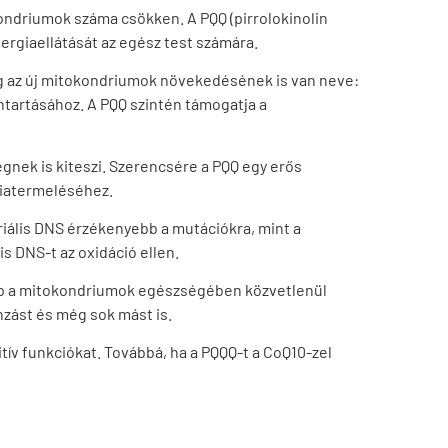
kondriumok száma csökken. A PQQ (pirrolokinolin
ergiaellátását az egész test számára.
g az új mitokondriumok növekedésének is van neve:
ntartásához. A PQQ szintén támogatja a
nek is kiteszi. Szerencsére a PQQ egy erős
giatermeléséhez.
iális DNS érzékenyebb a mutációkra, mint a
s DNS-t az oxidáció ellen.
 lép a mitokondriumok egészségében közvetlenül
nzást és még sok mást is.
ív funkciókat. Továbbá, ha a PQQQ-t a CoQ10-zel