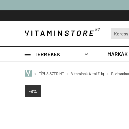

MÁRKÁK
TERMÉKEK

»
TÍPUS SZERINT
»
Vitaminok A-tól Z-ig
»
B-vitamin
-8%