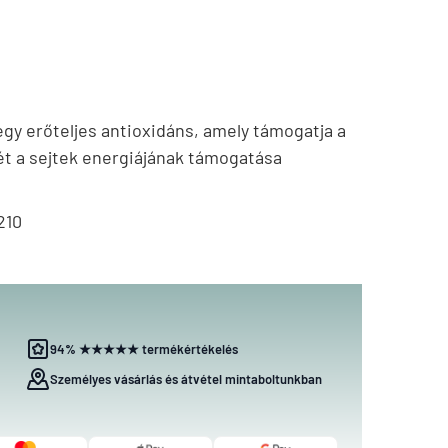
 egy erőteljes antioxidáns, amely támogatja a
 a sejtek energiájának támogatása
210
94% ★★★★★ termékértékelés
Személyes vásárlás és átvétel mintaboltunkban