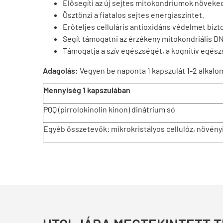
Elősegíti az új sejtes mitokondriumok növeke
Ösztönzi a fiatalos sejtes energiaszintet.
Erőteljes celluláris antioxidáns védelmet bizto
Segít támogatni az érzékeny mitokondriális DN
Támogatja a szív egészségét, a kognitív egész
Adagolás:
Vegyen be naponta 1 kapszulát 1-2 alkalo
Mennyiség 1 kapszulában
PQQ (pirrolokinolin kinon) dinátrium só
Egyéb összetevők: mikrokristályos cellulóz, növényi c