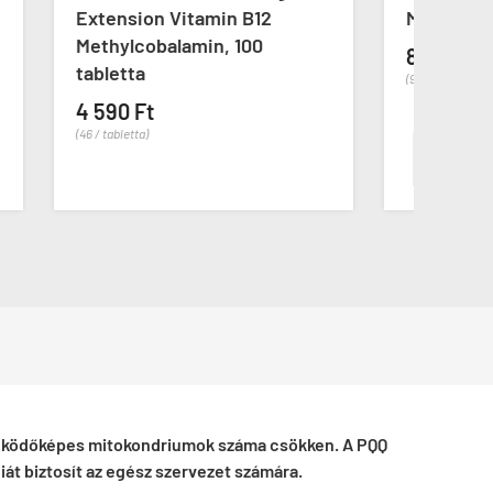
Methyl Folate, 90 tabletta
Vita
8 290 Ft
4 4
(92 / tabletta)
(45 / ta
KOSÁRBA

a működőképes mitokondriumok száma csökken. A PQQ
át biztosít az egész szervezet számára.