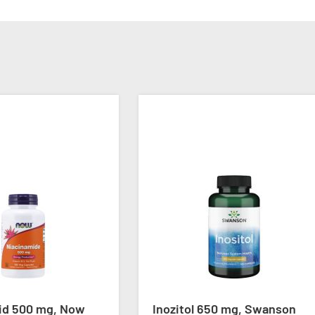
ÚJ
itol 650 mg, Swanson
Metilkobalamin 500 mcg