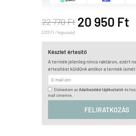
20 950 Ft
22 770 Ft
(233 Ft / kapszula)
Készlet értesítő
A termék jelenleg nincs raktáron, ezért 
értesítést küldünk amikor a termék ismét 
Elolvastam az
Adatkezelési tájékoztatót
és hozz
mail címemre.
FELIRATKOZÁS