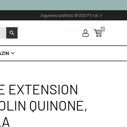
Ingyenes szállítás 19 000 Ft-tól ✓
0
U

S
ZIN

FE EXTENSION
LIN QUINONE,
LA