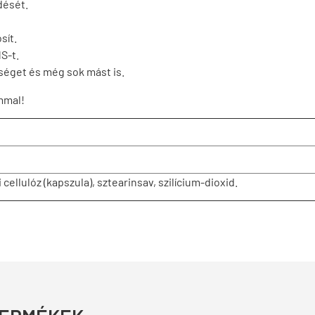
dését.
sít.
S-t.
séget és még sok mást is.
mmal!
ellulóz (kapszula), sztearinsav, szilícium-dioxid.