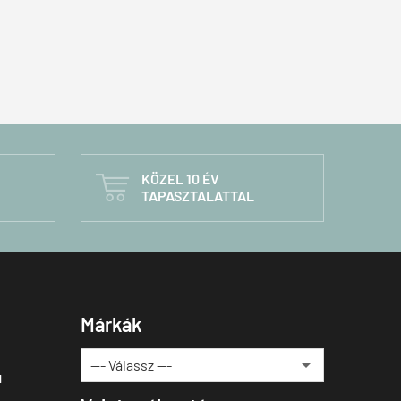
KÖZEL 10 ÉV

TAPASZTALATTAL
Márkák
u