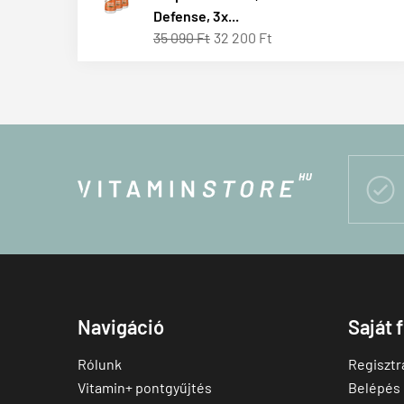
Defense, 3x...
35 090 Ft
32 200 Ft

Navigáció
Saját 
Rólunk
Regisztr
Vitamin+ pontgyűjtés
Belépés