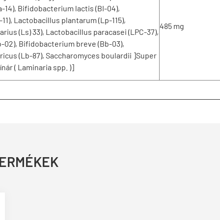
-14), Bifidobacterium lactis (BI-04),
-11), Lactobacillus plantarum (Lp-115),
485 mg
rius (Ls) 33), Lactobacillus paracasei (LPC-37),
b-02), Bifidobacterium breve (Bb-03),
aricus (Lb-87), Saccharomyces boulardii ]Super
ár ( Laminaria spp. )]
TERMÉKEK