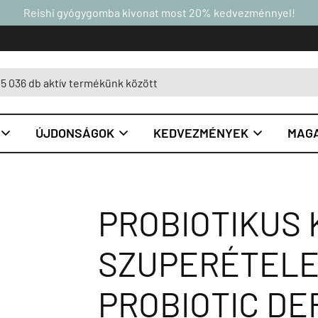
Reishi gyógygomba kivonat most 20% kedvezménnyel!
ÚJDONSÁGOK
KEDVEZMÉNYEK
MAGA



PROBIOTIKUS
SZUPERÉTELE
PROBIOTIC DE