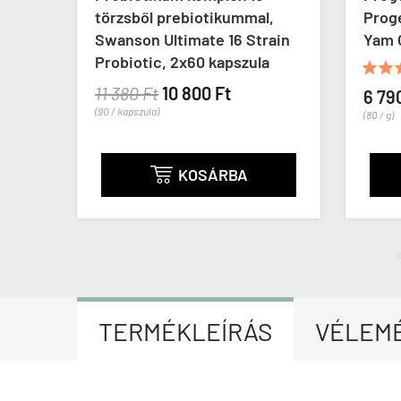
örzsből prebiotikummal,
Progesterone From 
wanson Ultimate 16 Strain
Yam Cream, 85 g
obiotic, 2x60 kapszula





(5)
 380 Ft
10 800 Ft
6 790 Ft
 / kapszula)
(80 / g)
KOSÁRBA
KOSÁRB


TERMÉKLEÍRÁS
VÉLEM