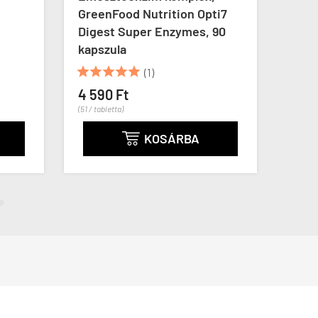
reenFood Nutrition Opti7
Cat's Claw 500 mg, 
igest Super Enzymes, 90
kapszula
apszula





(1)





(1)
8 990 Ft
 590 Ft
(36 / kapszula)
1 / tabletta)
KOSÁRBA
KOSÁRB

