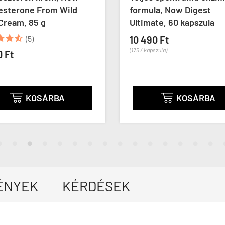
Wild
formula, Now Digest
G
Ultimate, 60 kapszula
D
k
10 490 Ft
(175 / kapszula)
4
(5
A
KOSÁRBA

ÉNYEK
KÉRDÉSEK