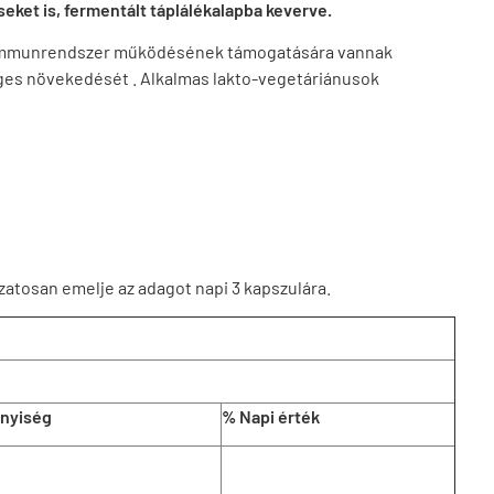
seket is, fermentált táplálékalapba keverve.
az immunrendszer működésének támogatására vannak
es növekedését . Alkalmas lakto-vegetáriánusok
zatosan emelje az adagot napi 3 kapszulára.
nyiség
% Napi érték