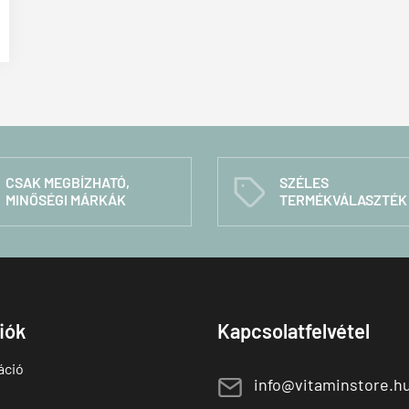
CSAK MEGBÍZHATÓ,
SZÉLES
C
MINŐSÉGI MÁRKÁK
TERMÉKVÁLASZTÉK
fiók
Kapcsolatfelvétel
áció
E
info@vitaminstore.h