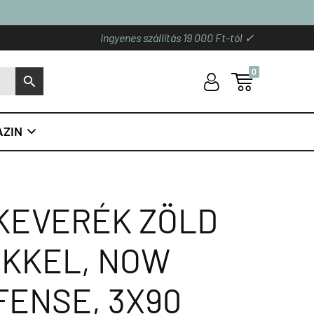
Ingyenes szállítás 19 000 Ft-tól ✓
0
U

S
ZIN

 KEVERÉK ZÖLD
KKEL, NOW
FENSE, 3X90