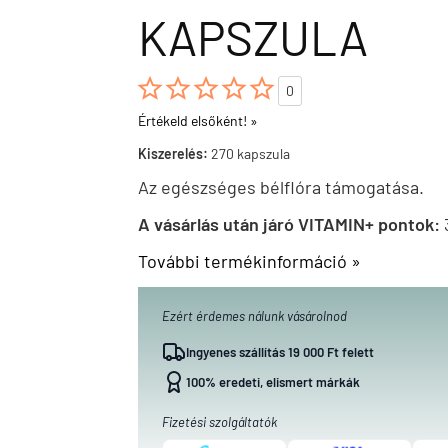
KAPSZULA





0
Értékeld elsőként! »
Kiszerelés:
270 kapszula
Az egészséges bélflóra támogatása.
A vásárlás után járó VITAMIN+ pontok:
További termékinformáció »
Ezért érdemes nálunk vásárolnod
Ingyenes szállítás 19 000 Ft felett
100% eredeti, elismert márkák
Fizetési szolgáltatók