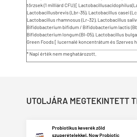
törzsek (1 milliárd CFU) [ Lactobacillusacidophilus(La
Lactobacillusbrevis (Lbr-35), Lactobacillus casei (Lc
Lactobacillus rhamnosus (Lr-32), Lactobacillus saliva
Bifidobacterium bifidum / Bifidobacterium lactis (B
Bifidobacterium longum (BI-05), Lactobacillus bulg
Green Foods [ lucernalé koncentrátum és Szerves hín
* Napi érték nem meghatározott.
UTOLJÁRA MEGTEKINTETT 
Probiotikus keverék zöld
szuperételekkel, Now Probiotic