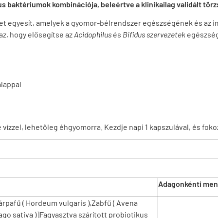
 baktériumok kombinációja, beleértve a klinikailag validált törz
zset egyesít, amelyek a gyomor-bélrendszer egészségének és 
maz, hogy elősegítse az
Acidophilus
és
Bifidus szervezetek
egészség
alappal
vízzel, lehetőleg éhgyomorra. Kezdje napi 1 kapszulával, és foko
Adagonkénti men
rpafű ( Hordeum vulgaris ),Zabfű ( Avena
cago sativa )]Fagyasztva szárított probiotikus