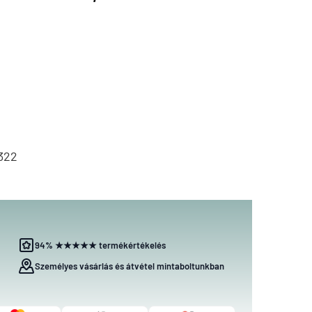
322
94% ★★★★★ termékértékelés
Személyes vásárlás és átvétel mintaboltunkban