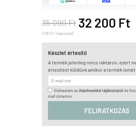
32 200 Ft
35 090 Ft
(119 Ft / kapszula)
Készlet értesítő
A termék jelenleg nincs raktáron, ezért 
értesítést küldünk amikor a termék ismét 
Elolvastam az
Adatkezelési tájékoztatót
és hozz
mail címemre.
FELIRATKOZÁS