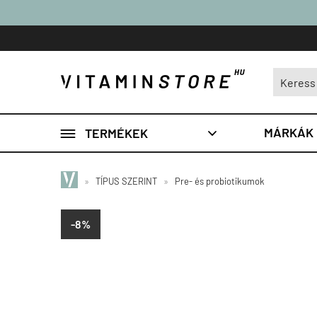

MÁRKÁK
TERMÉKEK

»
TÍPUS SZERINT
»
Pre- és probiotikumok
-8%