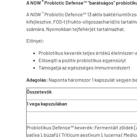
®
A NOW
Probiotic Defense™ "barátságos" probiotikus
®
A NOW
Probiotic Defence™ 13 aktív baktériumtör
kifejlesztve. FOS-t (frukto-oligoszacharid) is tartal
számára. Nyomokban tejfehérjét tartalmazhat.
Előnyei:
Probiotikus keverék teljes értékű élelmiszer-
Elősegíti a pozitív probiotikus egyensúlyt
Támogatja az egészséges immunrendszert
Adagolás
: Naponta háromszor 1 kapszulát vegyen be 
Összetevők
1 vega kapszulában
Probiotikus Defense™ keverék: Fermentált zöldek [á
sativa ), búzafű ( Triticum aestivum ), lucerna ( Medi