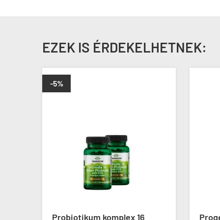
EZEK IS ÉRDEKELHETNEK:
%
robiotikum komplex 16
Progeszteron krém,