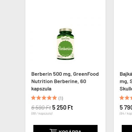
Berberin 500 mg, GreenFood
Bajká
Nutrition Berberine, 60
mg, 
kapszula
Skull







(1)
6 590 Ft
5 250 Ft
5 79
(88 / kapszula)
(64 / ka
KOSÁRBA
