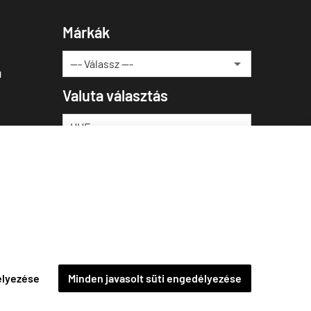
Márkák
u
Valuta választás
élyezése
Minden javasolt süti engedélyezése