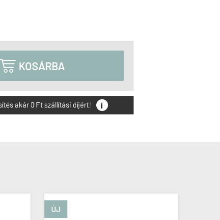

KOSÁRBA
i
és akár 0 Ft szállítási díjért!
ÚJ