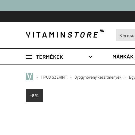

MÁRKÁK
TERMÉKEK

»
TÍPUS SZERINT
»
Gyógynövény készítmények
»
Egy
-8%