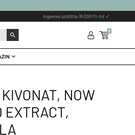
Ingyenes szállítás 19 000 Ft-tól ✓
0
U

S
ZIN

1 KIVONAT, NOW
0 EXTRACT,
ULA