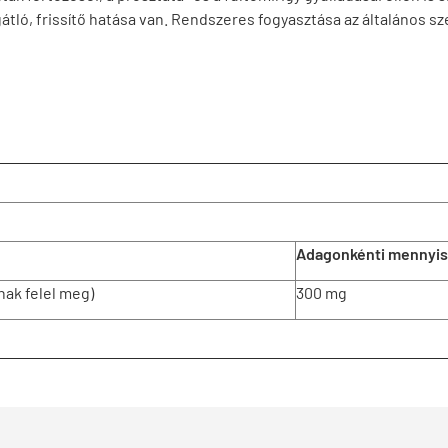
ó, frissítő hatása van. Rendszeres fogyasztása az általános sze
Adagonkénti mennyi
nak felel meg)
300 mg