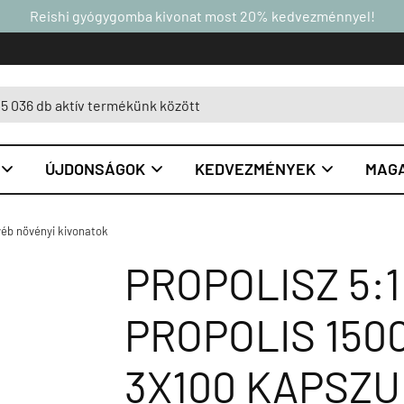
Reishi gyógygomba kivonat most 20% kedvezménnyel!
ÚJDONSÁGOK
KEDVEZMÉNYEK
MAGA



éb növényi kivonatok
PROPOLISZ 5:
PROPOLIS 150
3X100 KAPSZ