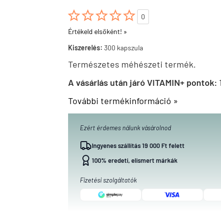





0
Értékeld elsőként! »
Kiszerelés:
300 kapszula
Természetes méhészeti termék.
A vásárlás után járó VITAMIN+ pontok:
További termékinformáció »
Ezért érdemes nálunk vásárolnod
Ingyenes szállítás 19 000 Ft felett
100% eredeti, elismert márkák
Fizetési szolgáltatók