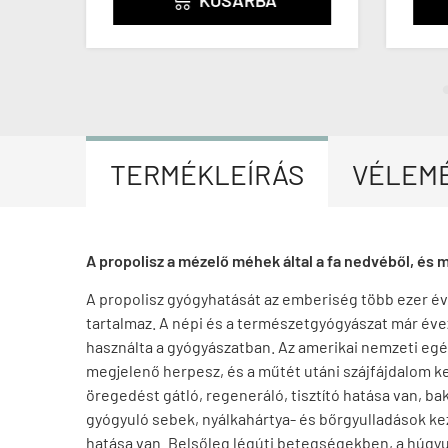
TERMÉKLEÍRÁS
VÉLEM
A propolisz a mézelő méhek által a fa nedvéből, és 
A propolisz gyógyhatását az emberiség több ezer év
tartalmaz. A népi és a természetgyógyászat már éve
használta a gyógyászatban. Az amerikai nemzeti egés
megjelenő herpesz, és a műtét utáni szájfájdalom kez
öregedést gátló, regeneráló, tisztító hatása van, b
gyógyuló sebek, nyálkahártya- és bőrgyulladások ke
hatása van. Belsőleg légúti betegségekben, a húgyuta