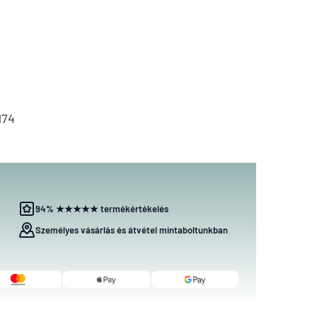
174
94% ★★★★★ termékértékelés
Személyes vásárlás és átvétel mintaboltunkban