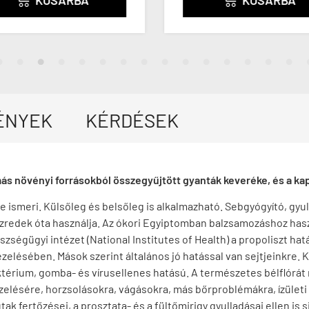
ÉNYEK
KÉRDÉSEK
más növényi forrásokból összegyűjtött gyanták keveréke, és a kapt
e ismeri. Külsőleg és belsőleg is alkalmazható. Sebgyógyító, gy
zredek óta használja. Az ókori Egyiptomban balzsamozáshoz haszn
zségügyi intézet (National Institutes of Health) a propoliszt ha
elésében. Mások szerint általános jó hatással van sejtjeinkre. K
aktérium, gomba- és vírusellenes hatású. A természetes bélflórá
zelésére, horzsolásokra, vágásokra, más bőrproblémákra, ízületi
k fertőzései, a prosztata- és a fültőmirigy gyulladásai ellen is s