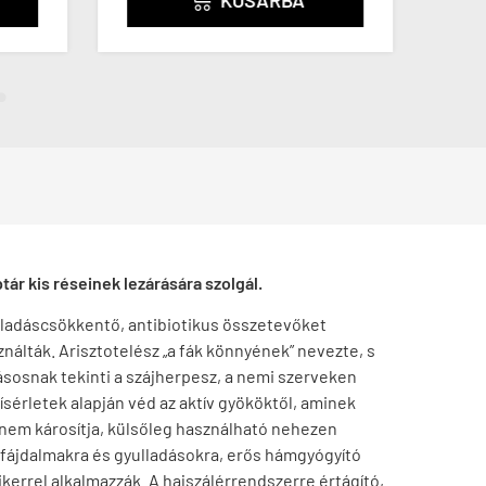
ár kis réseinek lezárására szolgál.
ulladáscsökkentő, antibiotikus összetevőket
álták. Arisztotelész „a fák könnyének” nevezte, s
tásosnak tekinti a szájherpesz, a nemi szerveken
ísérletek alapján véd az aktív gyököktől, aminek
t nem károsítja, külsőleg használható nehezen
 fájdalmakra és gyulladásokra, erős hámgyógyító
ikerrel alkalmazzák. A hajszálérrendszerre értágító,