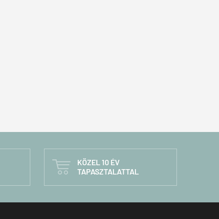
KÖZEL 10 ÉV

TAPASZTALATTAL