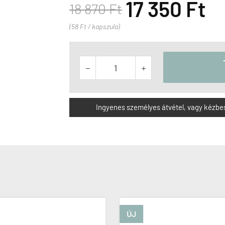
17 350 Ft
18 870 Ft
(58 Ft / kapszula)


Ingyenes személyes átvétel, vagy kézbesít
ÚJ