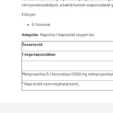
vérnyomásszabályzó, a baktériumok-szaporodását gátl
Előnyei:
5:1 kivonat
Adagolás
: Naponta 1 kapszulát vegyen be.
Összetevők
1 vega kapszulában
Méhpropolisz 5:1 kivonatpor (1500 mg méhpropolisz
* Napi érték nem meghatározott.