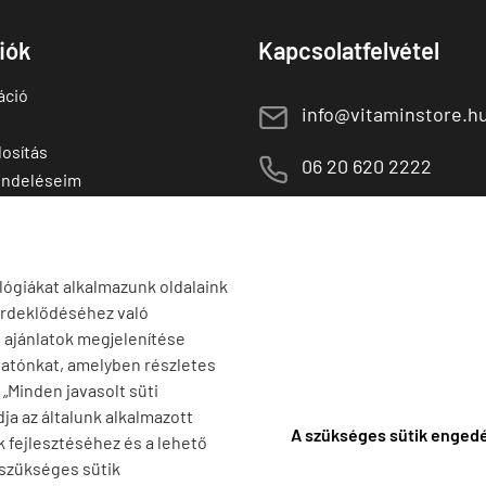
fiók
Kapcsolatfelvétel
áció
E
info@vitaminstore.h
osítás
M
06 20 620 2222
endeléseim
 termékek
1141 Budapest,
T
Szugló u. 83-85.
tő termékek
H-P:
10:00-18:00
lógiákat alkalmazunk oldalaink
érdeklődéséhez való
s ajánlatok megjelenítése
tatónkat, amelyben részletes
a „Minden javasolt süti
ja az általunk alkalmazott
A szükséges sütik enged
k fejlesztéséhez és a lehető
 szükséges sütik