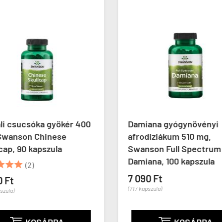
li csucsóka gyökér 400
Damiana gyógynövényi
Swanson Chinese
afrodiziákum 510 mg,
cap, 90 kapszula
Swanson Full Spectrum
Damiana, 100 kapszula



(2)
7 090 Ft
0 Ft
(71 / kapszula)
pszula)
KOSÁRBA
KOSÁRBA

