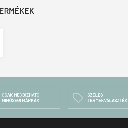
TERMÉKEK
CSAK MEGBÍZHATÓ,
SZÉLES
C
MINŐSÉGI MÁRKÁK
TERMÉKVÁLASZTÉK