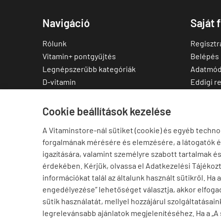
Navigáció
Saját 
Rólunk
Regisztr
Vitamin+ pontgyűjtés
Belépés
Legnépszerűbb kategóriák
Adatmód
D-vitamin
Eddigi r
C-vitamin
Kedvenc
Multivitamin
Letölthe
Cookie beállítások kezelése
Magnézium
A Vitaminstore-nál sütiket (cookie) és egyéb techno
Cink
forgalmának mérésére és elemzésére, a látogatók 
Omega-3
igazítására, valamint személyre szabott tartalmak é
Ashwagandha
érdekében. Kérjük, olvassa el Adatkezelési Tájékoz
Elállás a szerződéstől
információkat talál az általunk használt sütikről. Ha 
engedélyezése” lehetőséget választja, akkor elfogad
sütik használatát, mellyel hozzájárul szolgáltatásain
legrelevánsabb ajánlatok megjelenítéséhez. Ha a „A