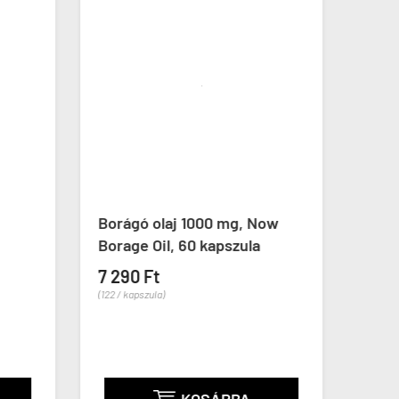
Borágó olaj 1000 mg, Now
Gotu
Borage Oil, 60 kapszula
Full
kaps
7 290 Ft
(122 / kapszula)
2 59
(43 / ka
KOSÁRBA
