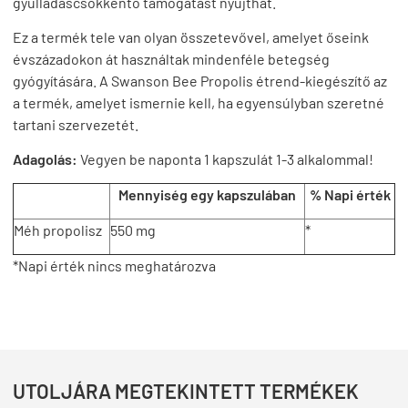
gyulladáscsökkentő támogatást nyújthat.
Ez a termék tele van olyan összetevővel, amelyet őseink
évszázadokon át használtak mindenféle betegség
gyógyítására. A Swanson Bee Propolis étrend-kiegészítő az
a termék, amelyet ismernie kell, ha egyensúlyban szeretné
tartani szervezetét.
Adagolás:
Vegyen be naponta 1 kapszulát 1-3 alkalommal!
Mennyiség egy kapszulában
% Napi érték
Méh propolisz
550 mg
*
*Napi érték nincs meghatározva
UTOLJÁRA MEGTEKINTETT TERMÉKEK