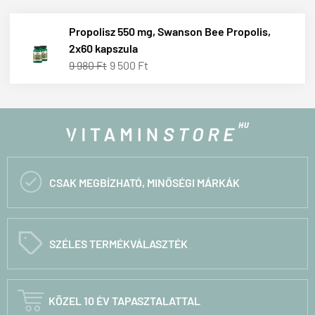
Propolisz 550 mg, Swanson Bee Propolis,
2x60 kapszula
9 980 Ft
9 500 Ft

CSAK MEGBÍZHATÓ, MINŐSÉGI MÁRKÁK
C
SZÉLES TERMÉKVÁLASZTÉK

KÖZEL 10 ÉV TAPASZTALATTAL