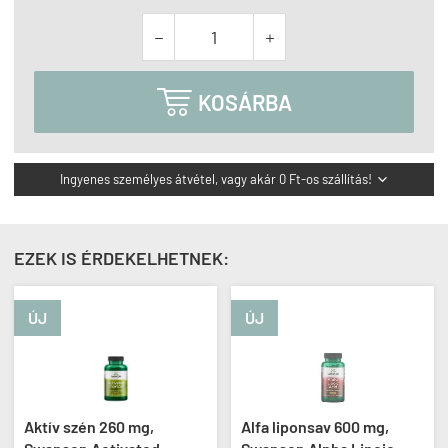



KOSÁRBA
Ingyenes személyes átvétel, vagy akár 0 Ft-os szállítás!

EZEK IS ÉRDEKELHETNEK:
ÚJ
ÚJ
Aktív szén 260 mg,
Alfa liponsav 600 mg,