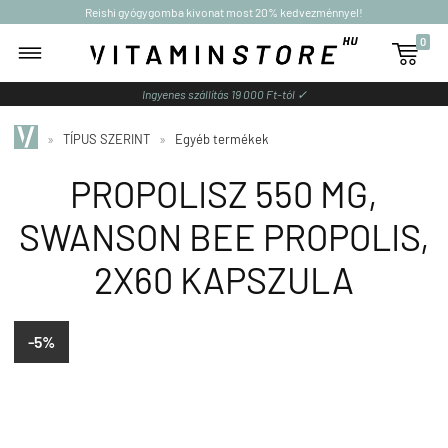
Reishi gyógygomba kivonat most 20% kedvezménnyel!
0

Ingyenes szállítás 19 000 Ft-tól ✓
»
TÍPUS SZERINT
»
Egyéb termékek
PROPOLISZ 550 MG,
SWANSON BEE PROPOLIS,
2X60 KAPSZULA
-5%