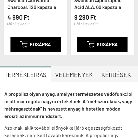
Swanson Activated
Swanson Alpha Lipoic
Charcoal, 120 kapszula
Acid ALA, 60 kapszula
4 690 Ft
9 290 Ft
(39 / kapszula)
(155 / kapszula)

KOSÁRBA

KOSÁRBA
TERMÉKLEÍRÁS
VÉLEMÉNYEK
KÉRDÉSEK
A propolisz olyan anyag, amelyet természetes védőfunkciói
miatt már régóta nagyra értékelnek. A
"méhszuroknak, vagy
méhragasztónak" is nevezett anyag hihetetlen módon
erősíti az immunrendszert.
Azoknak, akik további előnyökkel járó egészségfokozót
keresnek, nem kell tovább keresniük. A propolisz egy