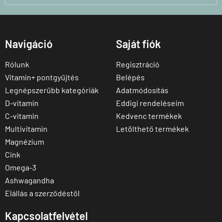
Navigáció
Saját fiók
Rólunk
Regisztráció
Vitamin+ pontgyűjtés
Belépés
Legnépszerűbb kategóriák
Adatmódosítás
D-vitamin
Eddigi rendeléseim
C-vitamin
Kedvenc termékek
Multivitamin
Letölthető termékek
Magnézium
Cink
Omega-3
Ashwagandha
Elállás a szerződéstől
Kapcsolatfelvétel