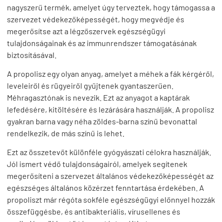
nagyszerű termék, amelyet úgy terveztek, hogy támogassa a
szervezet védekezőképességét, hogy megvédje és
megerősítse azt a légzőszervek egészségügyi
tulajdonságainak és az immunrendszer támogatásának
biztosításával.
A propolisz egy olyan anyag, amelyet a méhek a fák kérgéről,
leveleiről és rügyeiről gyűjtenek gyantaszerűen.
Méhragasztónak is nevezik. Ezt az anyagot a kaptárak
lefedésére, kitöltésére és lezárására használják. A propolisz
gyakran barna vagy néha zöldes-barna színű bevonattal
rendelkezik, de más színű is lehet.
Ezt az összetevőt különféle gyógyászati célokra használják.
Jól ismert védő tulajdonságairól, amelyek segítenek
megerősíteni a szervezet általános védekezőképességét az
egészséges általános közérzet fenntartása érdekében. A
propoliszt már régóta sokféle egészségügyi előnnyel hozzák
összefüggésbe, és antibakteriális, vírusellenes és