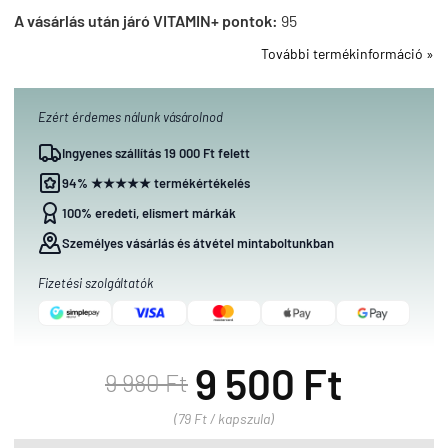
A vásárlás után járó VITAMIN+ pontok:
95
További termékinformáció »
Ezért érdemes nálunk vásárolnod
Ingyenes szállítás 19 000 Ft felett
94% ★★★★★ termékértékelés
100% eredeti, elismert márkák
Személyes vásárlás és átvétel mintaboltunkban
Fizetési szolgáltatók
9 500 Ft
9 980 Ft
(79 Ft / kapszula)