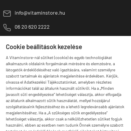
E
info@vitaminstore.hu
M
06 20 620 2222
1141 Budapest,
T
Szugló u. 83-85.
Cookie beállítások kezelése
H-P:
10:00-18:00
A Vitaminstore-nál sütiket (cookie) és egyéb technológiákat
Márkák
alkalmazunk oldalaink forgalmának mérésére és elemzésére, a
látogatók érdeklődéséhez való igazítására, valamint személyre
szabott tartalmak és ajánlatok megjelenítése érdekében. Kérjük,
olvassa el Adatkezelési Tájékoztatónkat, amelyben részletes
információkat talál az általunk használt sütikről. Ha a „Minden
Valuta választás
javasolt süti engedélyezése” lehetőséget választja, akkor elfogadja
az általunk alkalmazott sütik használatát, mellyel hozzájárul
szolgáltatásaink fejlesztéséhez és a lehető legrelevánsabb ajánlatok
megjelenítéséhez. Ha a „A szükséges sütik engedélyezése”
lehetőséget választja, akkor csak a nélkülözhetetlen sütiket fogjuk
használni, ebben az esetben nem tudunk Önnek személyre szabott