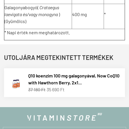
Galagonyabogyó(
Crataegus
laevigata és/vagy monogyna
)
400 mg
*
(Gyümölcs)
* Napi érték nem meghatározott.
UTOLJÁRA MEGTEKINTETT TERMÉKEK
Q10 koenzim 100 mg galagonyával, Now CoQ10
with Hawthorn Berry, 2x1...
37 180 Ft
35 690 Ft