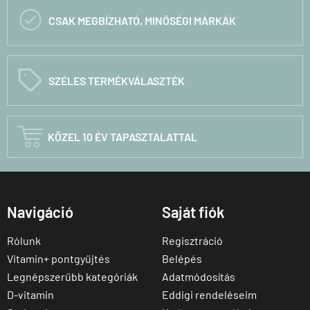

CSAK MEGBÍZHATÓ, MINŐSÉGI MÁRKÁK
C
SZÉLES TERMÉKVÁLASZTÉK

KÖZEL 10 ÉV TAPASZTALATTAL
Navigáció
Saját fiók
Rólunk
Regisztráció
Vitamin+ pontgyűjtés
Belépés
Legnépszerűbb kategóriák
Adatmódosítás
D-vitamin
Eddigi rendeléseim