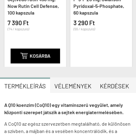
Now Rutin Cell Defense,
Pyridoxal-5-Phosphate,
100 kapszula
60 kapszula
7 390 Ft
3 290 Ft
(74 / kapszula)
(55 / kapszula)

KOSÁRBA
TERMÉKLEÍRÁS
VÉLEMÉNYEK
KÉRDÉSEK
A Q10 koenzim (CoQ10) egy vitaminszerű vegyület, amely
központi szerepet játszik a sejtek energiatermelésében.
A CoQ10 az egész szervezetben megtalálható, de különösen
a szívben, a májban és a vesében koncentrálódik, és a