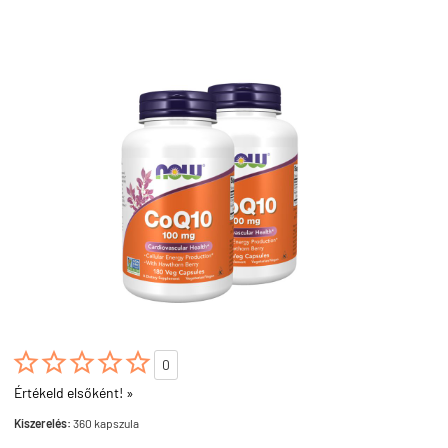





0
Értékeld elsőként! »
Kiszerelés:
360 kapszula