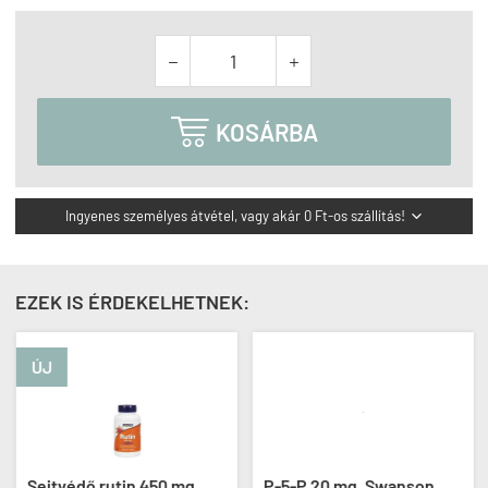



KOSÁRBA
Ingyenes személyes átvétel, vagy akár 0 Ft-os szállítás!

EZEK IS ÉRDEKELHETNEK:
ÚJ
Sejtvédő rutin 450 mg,
P-5-P 20 mg, Swanson