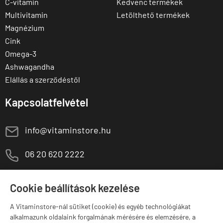
C-vitamin
Kedvenc termékek
Multivitamin
Letölthető termékek
Magnézium
Cink
Omega-3
Ashwagandha
Elállás a szerződéstől
Kapcsolatfelvétel
E
info@vitaminstore.hu
M
06 20 620 2222
1141 Budapest,
T
Szugló u. 83-85.
Cookie beállítások kezelése
H-P:
10:00-18:00
A Vitaminstore-nál sütiket (cookie) és egyéb technológiákat
Márkák
alkalmazunk oldalaink forgalmának mérésére és elemzésére, a