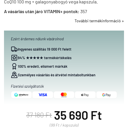
CoQ10 100 mg + galagonyabogyó vega kapszula.
A vásárlás után járó VITAMIN+ pontok:
357
További termékinformáció »
Ezért érdemes nálunk vásárolnod
Ingyenes szállítás 19 000 Ft felett
94% ★★★★★ termékértékelés
100% eredeti, elismert márkák
Személyes vásárlás és átvétel mintaboltunkban
Fizetési szolgáltatók
35 690 Ft
37 180 Ft
(99 Ft / kapszula)