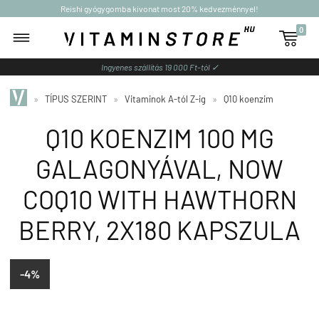
Reishi gyógygomba kivonat most 20% kedvezménnyel!
0

Ingyenes szállítás 19 000 Ft-tól ✓
»
TÍPUS SZERINT
»
Vitaminok A-tól Z-ig
»
Q10 koenzim
Q10 KOENZIM 100 MG
GALAGONYÁVAL, NOW
COQ10 WITH HAWTHORN
BERRY, 2X180 KAPSZULA
-4%