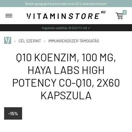
Reishi gyógygomba kivonat most 20% kedvezménnyel!
0

Ingyenes szállítás 19 000 Ft-tól ✓
»
CÉL SZERINT
»
IMMUNRENDSZER TÁMOGATÁS
Q10 KOENZIM, 100 MG,
HAYA LABS HIGH
POTENCY CO-Q10, 2X60
KAPSZULA
-15%