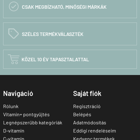

CSAK MEGBÍZHATÓ, MINŐSÉGI MÁRKÁK
C
SZÉLES TERMÉKVÁLASZTÉK

KÖZEL 10 ÉV TAPASZTALATTAL
Navigáció
Saját fiók
Rólunk
Regisztráció
Vitamin+ pontgyűjtés
Belépés
Legnépszerűbb kategóriák
Adatmódosítás
D-vitamin
Eddigi rendeléseim
C-vitamin
Kedvenc termékek