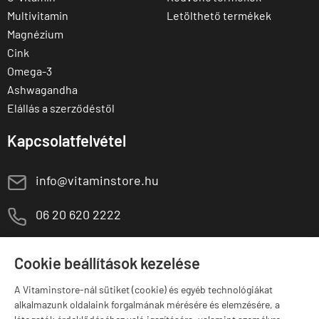
Multivitamin
Letölthető termékek
Magnézium
Cink
Omega-3
Ashwagandha
Elállás a szerződéstől
Kapcsolatfelvétel
E
info@vitaminstore.hu
M
06 20 620 2222
1141 Budapest,
T
Szugló u. 83-85.
Cookie beállítások kezelése
H-P:
10:00-18:00
A Vitaminstore-nál sütiket (cookie) és egyéb technológiákat
Márkák
alkalmazunk oldalaink forgalmának mérésére és elemzésére, a