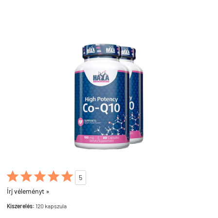





5
Írj véleményt »
Kiszerelés:
120 kapszula