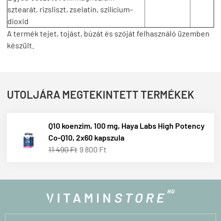
sztearát, rizsliszt, zselatin, szilícium-
dioxid
A termék tejet, tojást, búzát és szóját felhasználó üzemben
készült.
UTOLJÁRA MEGTEKINTETT TERMÉKEK
Q10 koenzim, 100 mg, Haya Labs High Potency
Co-Q10, 2x60 kapszula
11 490 Ft
9 800 Ft