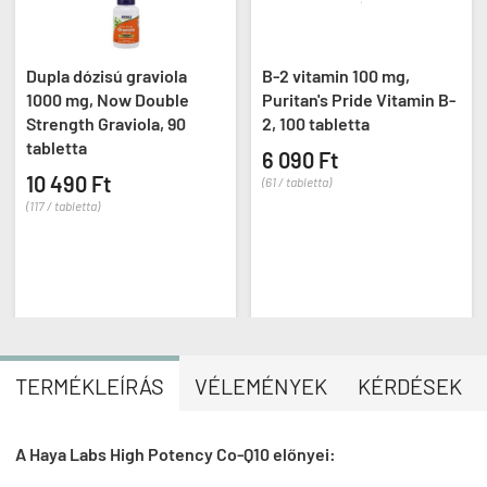
Dupla dózisú graviola
B-2 vitamin 100 mg,
1000 mg, Now Double
Puritan's Pride Vitamin B-
Strength Graviola, 90
2, 100 tabletta
tabletta
6 090 Ft
10 490 Ft
(61 / tabletta)
(117 / tabletta)
TERMÉKLEÍRÁS
VÉLEMÉNYEK
KÉRDÉSEK
A Haya Labs High Potency Co-Q10 előnyei: