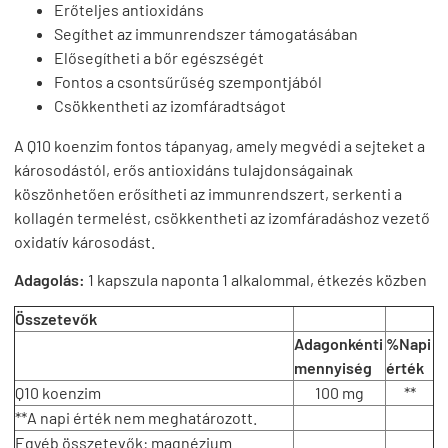
Erőteljes antioxidáns
Segíthet az immunrendszer támogatásában
Elősegítheti a bőr egészségét
Fontos a csontsűrűség szempontjából
Csökkentheti az izomfáradtságot
A Q10 koenzim fontos tápanyag, amely megvédi a sejteket a
károsodástól, erős antioxidáns tulajdonságainak
köszönhetően erősítheti az immunrendszert, serkenti a
kollagén termelést, csökkentheti az izomfáradáshoz vezető
oxidatív károsodást.
Adagolás:
1 kapszula naponta 1 alkalommal, étkezés közben
Összetevők
Adagonkénti
%Napi
mennyiség
érték
Q10 koenzim
100 mg
**
**A napi érték nem meghatározott.
Egyéb összetevők: magnézium