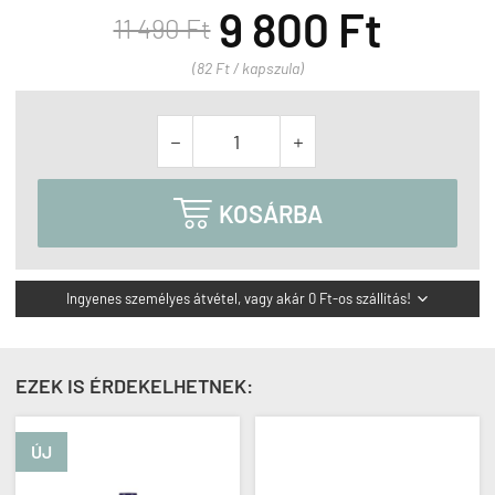
9 800 Ft
11 490 Ft
(82 Ft / kapszula)



KOSÁRBA
Ingyenes személyes átvétel, vagy akár 0 Ft-os szállítás!

EZEK IS ÉRDEKELHETNEK:
ÚJ