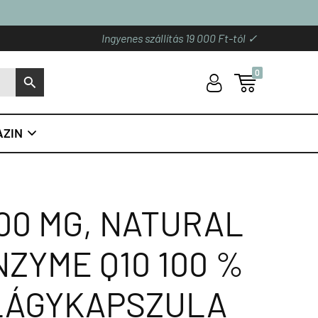
Ingyenes szállítás 19 000 Ft-tól ✓
0
U

S
ZIN

100 MG, NATURAL
ZYME Q10 100 %
 LÁGYKAPSZULA