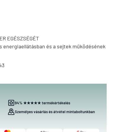
ZER EGÉSZSÉGÉT
is energiaellátásban és a sejtek működésének
43
94% ★★★★★ termékértékelés
Személyes vásárlás és átvétel mintaboltunkban