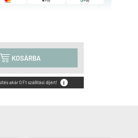

KOSÁRBA
i
és akár 0 Ft szállítási díjért!