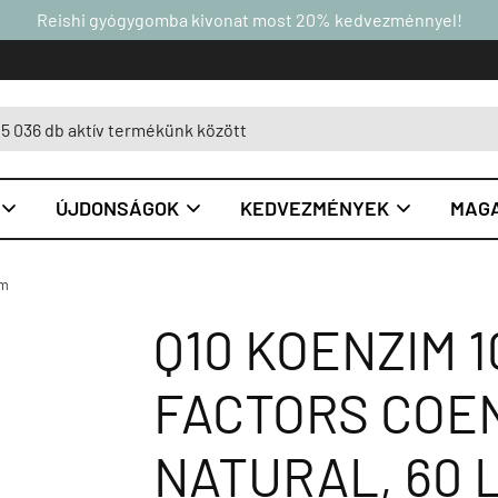
Reishi gyógygomba kivonat most 20% kedvezménnyel!
ÚJDONSÁGOK
KEDVEZMÉNYEK
MAGA



im
Q10 KOENZIM 
FACTORS COEN
NATURAL, 60