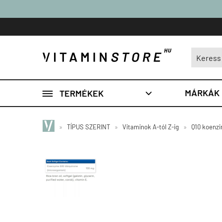

MÁRKÁK
TERMÉKEK

»
TÍPUS SZERINT
»
Vitaminok A-tól Z-ig
»
Q10 koenz