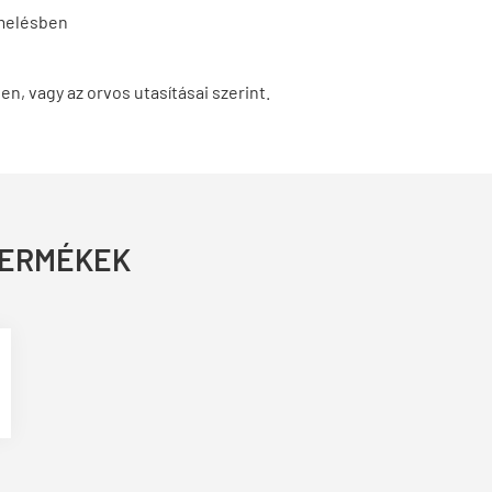
rmelésben
n, vagy az orvos utasításai szerint.
TERMÉKEK