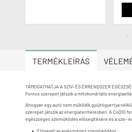
TERMÉKLEÍRÁS
VÉLEM
TÁMOGATHATJA A SZÍV- ÉS ÉRRENDSZER EGÉSZS
Fontos szerepet játszik a mitokondriális energiael
Ahogyan egy autó nem működik gyújtógyertya nélkül
szerepet játszik az energiatermelésben. A CoQ10 fo
egészséges szívműködés elősegítésére és a szív- é
Elősegíti az egészséges szívműködést