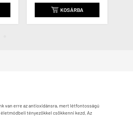
KOSÁRBA

k van erre az antioxidánsra, mert létfontosságú
s életmódbeli tényezőkkel csökkenni kezd. Az