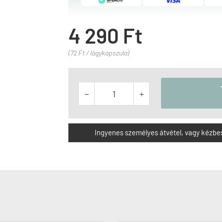
4 290 Ft
(72 Ft / lágykapszula)


Ingyenes személyes átvétel, vagy kézbesít