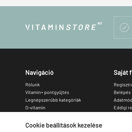

Navigáció
Saját 
Rólunk
Regisztr
Vitamin+ pontgyűjtés
Belépés
Legnépszerűbb kategóriák
Adatmód
D-vitamin
Eddigi r
C-vitamin
Kedvenc
Multivitamin
Letölthe
Cookie beállítások kezelése
Magnézium