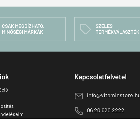
CSAK MEGBÍZHATÓ,
SZÉLES
C
MINŐSÉGI MÁRKÁK
TERMÉKVÁLASZTÉK
fiók
Kapcsolatfelvétel
áció
E
info@vitaminstore.h
osítás
M
06 20 620 2222
endeléseim
 termékek
1141 Budapest,
T
Szugló u. 83-85.
tő termékek
H-P:
10:00-18:00