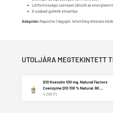
Létfontosságú szerepet játszik az energiate
A szabad gyökök elnyelője
Adagolás:
Naponta 1 lágygél, lehetőleg étkezés közbe
UTOLJÁRA MEGTEKINTETT 
Q10 Koenzim 100 mg, Natural Factors
Coenzyme Q10 100 % Natural, 60 ...
4 290 Ft