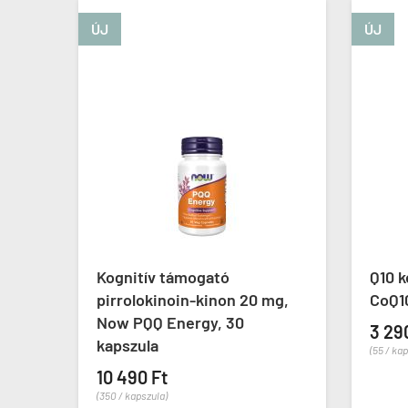
ÚJ
ÚJ
Kognitív támogató
Q10 ko
pirrolokinoin-kinon 20 mg,
CoQ10, 
Now PQQ Energy, 30
3 290 
kapszula
(55 / kapszu
10 490 Ft
(350 / kapszula)