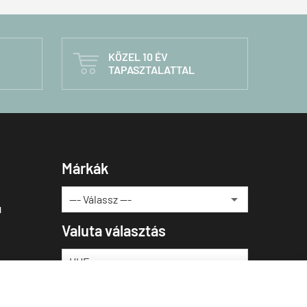
KÖZEL 10 ÉV

TAPASZTALATTAL
Márkák
u
Valuta választás