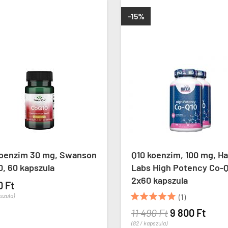
-15%
enzim 30 mg, Swanson
Q10 koenzim, 100 mg, Hay
60 kapszula
Labs High Potency Co-Q10
2x60 kapszula
Ft





la)
(1)
11 490 Ft
9 800 Ft
(82 / kapszula)