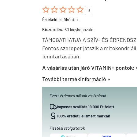





0
Értékeld elsőként! »
Kiszerelés:
60 lágykapszula
TÁMOGATHATJA A SZÍV- ÉS ÉRRENDS
Fontos szerepet játszik a mitokondriál
fenntartásában.
A vásárlás után járó VITAMIN+ pontok:
További termékinformáció »
Ezért érdemes nálunk vásárolnod
Ingyenes szállítás 19 000 Ft felett
100% eredeti, elismert márkák
Fizetési szolgáltatók