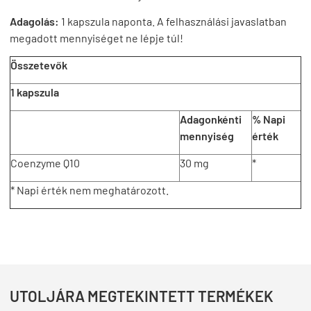
Adagolás:
1 kapszula naponta. A felhasználási javaslatban
megadott mennyiséget ne lépje túl!
Összetevők
1 kapszula
Adagonkénti
% Napi
mennyiség
érték
Coenzyme Q10
30 mg
*
* Napi érték nem meghatározott.
UTOLJÁRA MEGTEKINTETT TERMÉKEK