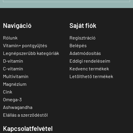
Navigáció
Saját fiók
Rólunk
Regisztráció
Vitamin+ pontgyűjtés
Belépés
Legnépszerűbb kategóriák
Adatmódosítás
D-vitamin
Eddigi rendeléseim
C-vitamin
Kedvenc termékek
Multivitamin
Letölthető termékek
Magnézium
Cink
Omega-3
Ashwagandha
Elállás a szerződéstől
Kapcsolatfelvétel