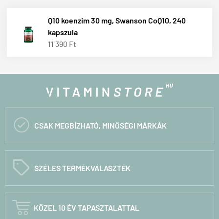
Q10 koenzim 30 mg, Swanson CoQ10, 240
kapszula
11 390 Ft

CSAK MEGBÍZHATÓ, MINŐSÉGI MÁRKÁK
C
SZÉLES TERMÉKVÁLASZTÉK

KÖZEL 10 ÉV TAPASZTALATTAL