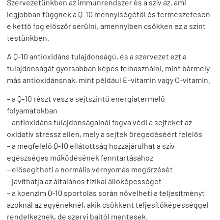
Szervezetünkben az immunrendszer és a szív az, ami
legjobban függnek a Q-10 mennyiségétől és természetesen
e kettő fog először sérülni, amennyiben csökken ez a szint
testünkben.
A Q-10 antioxidáns tulajdonságú, és a szervezet ezt a
tulajdonságát gyorsabban képes felhasználni, mint bármely
más antioxidánsnak, mint például E-vitamin vagy C-vitamin.
– a Q-10 részt vesz a sejtszintű energiatermelő
folyamatokban
– antioxidáns tulajdonságainál fogva védi a sejteket az
oxidatív stressz ellen, mely a sejtek öregedéséért felelős
– a megfelelő Q-10 ellátottság hozzájárulhat a szív
egészséges működésének fenntartásához
– elősegítheti a normális vérnyomás megőrzését
– javíthatja az általános fizikai állóképességet
– a koenzim Q-10 sportolás során növelheti a teljesítményt
azoknál az egyéneknél, akik csökkent teljesítőképességgel
rendelkeznek, de szervi bajtól mentesek.