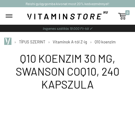
Reishi gyógygomba kivonat most 20% kedvezménnyel!
0

Ingyenes szállítás 19 000 Ft-tól ✓
»
TÍPUS SZERINT
»
Vitaminok A-tól Z-ig
»
Q10 koenzim
Q10 KOENZIM 30 MG,
SWANSON COQ10, 240
KAPSZULA