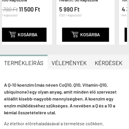
 Ft
5 990 Ft
4 390 Ft
(120 / kapszula)
(44 / kapszula)
BA

KOSÁRBA

KOSÁRBA
TERMÉKLEÍRÁS
VÉLEMÉNYEK
KÉRDÉSEK
A Q-10 koenzim (más néven CoQ10, Q10, Vitamin-Q10,
ubiquinone) egy olyan anyag, amit minden élő szervezet
előállít kisebb-nagyobb mennyiségben. A koenzim egy
enzim működéséhez szükséges. A nevében a Q és a 10 a
kémiai összetételére utal.
Az életkor előrehaladásával a termelése csökken.