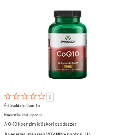





0
Értékeld elsőként! »
Kiszerelés:
240 kapszula
A Q-10 koenzim időskori csodaszer.
A vásárlás után járó VITAMIN+ pontok:
114