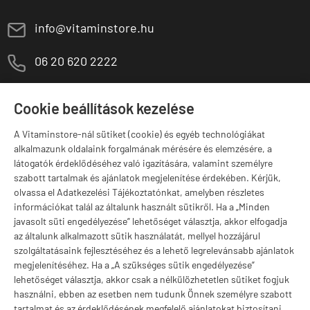
E
info@vitaminstore.hu
M
06 20 620 2222
1141 Budapest,
T
Szugló u. 83-85.
Cookie beállítások kezelése
H-P:
10:00-18:00
A Vitaminstore-nál sütiket (cookie) és egyéb technológiákat
Márkák
alkalmazunk oldalaink forgalmának mérésére és elemzésére, a
látogatók érdeklődéséhez való igazítására, valamint személyre
szabott tartalmak és ajánlatok megjelenítése érdekében. Kérjük,
olvassa el Adatkezelési Tájékoztatónkat, amelyben részletes
információkat talál az általunk használt sütikről. Ha a „Minden
Valuta választás
javasolt süti engedélyezése” lehetőséget választja, akkor elfogadja
az általunk alkalmazott sütik használatát, mellyel hozzájárul
szolgáltatásaink fejlesztéséhez és a lehető legrelevánsabb ajánlatok
megjelenítéséhez. Ha a „A szükséges sütik engedélyezése”
lehetőséget választja, akkor csak a nélkülözhetetlen sütiket fogjuk
használni, ebben az esetben nem tudunk Önnek személyre szabott
tartalmat és az érdeklődésének megfelelő ajánlatokat biztosítani.